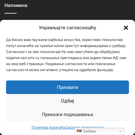
Напомена
Неки чланци (текстови и фотографије) на овом порталу
Управљајте сагласношћу
преузети су са других сајтова и портала уз наведене изворе.
Уколико садрже нетачне наводе, вређају неког, или крше
Да бисмо вам пружили најбоља искуства, користимо технологије
нечија ауторска права – молимо Вас да нас о томе обавестите
попут колачића за чување и/или приступ информацијама о уређају.
ради уклањања спорног садржаја.
Сагласност за ове технологије ће нам омогућити да обрађујемо
податке као што су понашање прегледања или јединствени ИД-ови
на овој веб страници. Недавање сагласности или повлачење
Контактирајте нас: bojanic73@gmail.com
сагласности може негативно утицати на одређене функције.
Контакт
Прихвати
Ђорђе Бојанић, проф. историје – главни уредник
Одбиј
Седиште: Србија, 18000, Ниш
Прикажи подешавања
Контакт: тел. +381 652061021
редакција –bojanic73@gmail.com
Политика колачића
Заштита приватности
Serbian