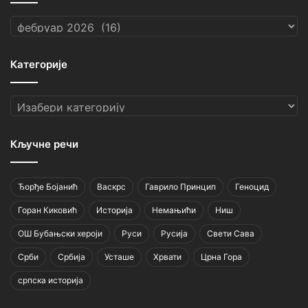
Архиве
Категорије
Категорије
Кључне речи
Ђорђе Бојанић
Васкрс
Гаврило Принцип
Геноцид
Горан Киковић
Историја
Немањићи
Ниш
ОШ Бубањски хероји
Руси
Русија
Свети Сава
Срби
Србија
Усташе
Хрвати
Црна Гора
српска историја