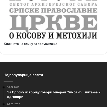
Кликните на слику за преузимање
Најпопуларније вести
16.07.2018
За Српску историју говори генерал Симовић… питања и
одговори
02.02.2020