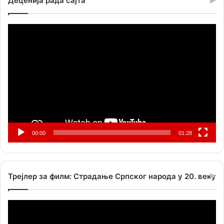
Деценија рада сајта
Прегледач
видео
записа
00:00
01:28
Трејлер за филм: Страдање Српског народа у 20. веку
Прегледач
видео