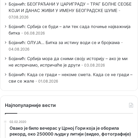
Бојанић: БЕОГРАЂАНИ У ЦАРИГРАДУ – ТРАГ БОЛНЕ СЕОБЕ
КОЈИ И ДАНАС ЖИВИ У ИМЕНУ БЕОГРАДСКЕ ШУМЕ
07.08.2026
Бојанић: Србија се буди – али тек сада почиње најважнија
битка
06.08.2026
Бојанић: ОЛУЈА… Битка за истину води се и бројкама
04.08.2026
Бојанић: Србија мора да сними своју историју – ако је ми
не испричамо, испричаће је други
03.08.2026
Бојанић: Када се гради – некоме смета. Када се не гради –
сви се жале
01.08.2026
Наjпопуларније вести
02.02.2020
Овако је било вечерас у Црној Гори која је оборила
рекорд, око 250000 људи у литији (видео, фотографије)