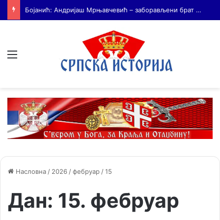
На Дражин дан у Лондону обележено 80. година од мучког убиства генерала Драгољуба Драже Михаиловића
Мени
Насловна
/
2026
/
фебруар
/
15
Дан:
15. фебруар