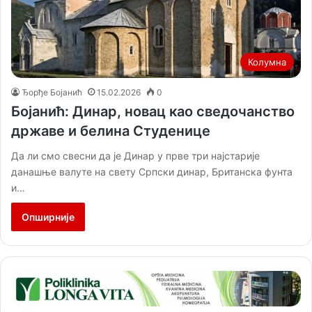
Колумна
Ђорђе Бојанић
15.02.2026
0
Бојанић: Динар, новац као сведочанство
државе и белина Студенице
Да ли смо свесни да је Динар у прве три најстарије
данашње валуте на свету Српски динар, Британска фунта
и…
Опширније