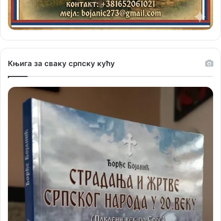
Књига за сваку српску кућу