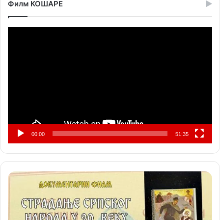
Филм КОШАРЕ
Прегледач
видео
записа
00:00
51:35