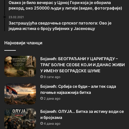
Овако је било вечерас у Црној Гори која је оборила
рекорд, око 250000 људи у литији (видео, фотографије)
23.02.2021
Застрашујућа сведочења српског патолога: Ово је
једина истина о броју убијених у Јасеновцу
Најновији чланци
Бојанић: БЕОГРАЂАНИ У ЦАРИГРАДУ –
ТРАГ БОЛНЕ СЕОБЕ КОЈИ И ДАНАС ЖИВИ
У ИМЕНУ БЕОГРАДСКЕ ШУМЕ
9 сати ago
Бојанић: Србија се буди – али тек сада
почиње најважнија битка
2 дана ago
Бојанић: ОЛУЈА… Битка за истину води се
и бројкама
4 дана ago