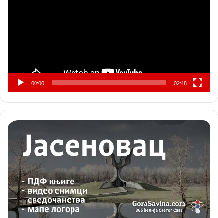
записа
00:00
02:48