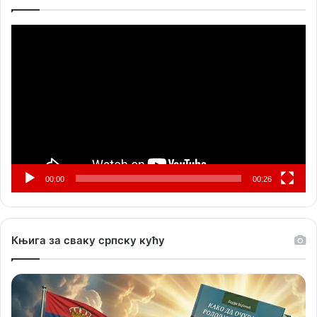
Прегледач
видео
записа
00:00
00:26
Књига за сваку српску кућу