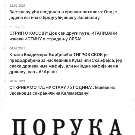
23.02.2021
Застрашујућа сведочења српског патолога: Ово је
једина истина о броју убијених у Јасеновцу
21.01.2021
СТРИП О KОСОВУ: Док сви други ћуте, ИТАЛИЈАНИ
изнели ИСТИНУ о страдању СРБА!
06.07.2021
Књига Владимира Ђорђевића ТИГРОВ СКОК је
предодређена за наследника Кума или Скарфејса, јер
свака држава има мафију, али ни једна мафија нема
државу, као ЈА! Аркан
26.02.2021
ОТKРИВАМО ТАЈНУ СТАРУ 75 ГОДИНА: Лешеве из
Јасеновца сахранили на Kалемегдану!