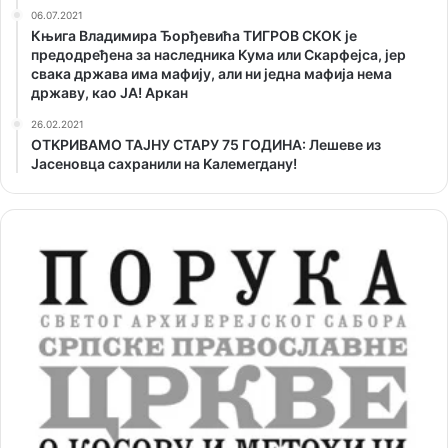
06.07.2021
Књига Владимира Ђорђевића ТИГРОВ СКОК је
предодређена за наследника Кума или Скарфејса, јер
свака држава има мафију, али ни једна мафија нема
државу, као ЈА! Аркан
26.02.2021
ОТKРИВАМО ТАЈНУ СТАРУ 75 ГОДИНА: Лешеве из
Јасеновца сахранили на Kалемегдану!