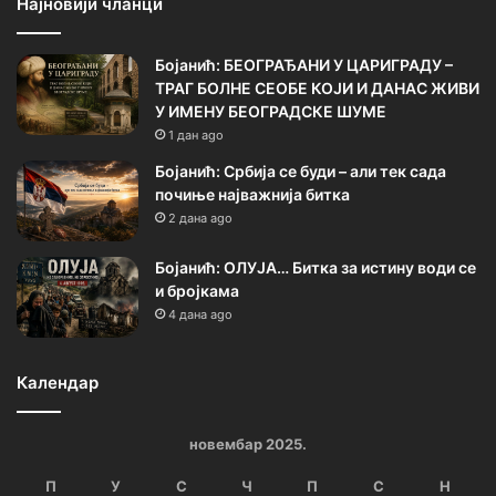
Најновији чланци
Бојанић: БЕОГРАЂАНИ У ЦАРИГРАДУ –
ТРАГ БОЛНЕ СЕОБЕ КОЈИ И ДАНАС ЖИВИ
У ИМЕНУ БЕОГРАДСКЕ ШУМЕ
1 дан ago
Бојанић: Србија се буди – али тек сада
почиње најважнија битка
2 дана ago
Бојанић: ОЛУЈА… Битка за истину води се
и бројкама
4 дана ago
Календар
новембар 2025.
П
У
С
Ч
П
С
Н