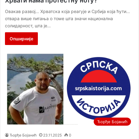
Хрвати нама протестну ноту?
Овакав развој… Хрватска која реагује и Србија која ћути…
отвара више питања о томе шта значи национална
солидарност, шта је…
Опширније
Ђорђе Бојанић
Ђорђе Бојанић
23.11.2025
0