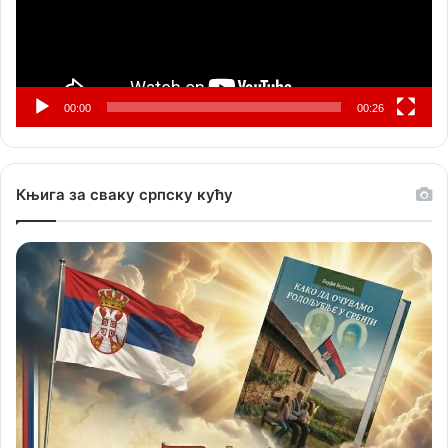
00:00
00:26
Књига за сваку српску кућу