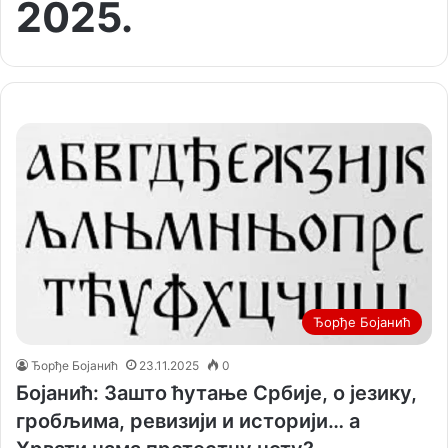
2025.
Ђорђе Бојанић
Ђорђе Бојанић
23.11.2025
0
Бојанић: Зашто ћутање Србије, о језику,
гробљима, ревизији и историји… а