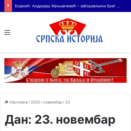
На Дражин дан у Лондону обележено 80. година од мучког убиства генерала Драгољуба Драже Михаиловића
Мени
Насловна
/
2025
/
новембар
/
23
Дан:
23. новембар