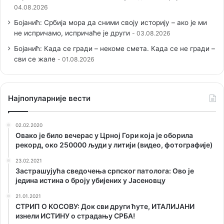
04.08.2026
Бојанић: Србија мора да сними своју историју – ако је ми
не испричамо, испричаће је други
03.08.2026
Бојанић: Када се гради – некоме смета. Када се не гради –
сви се жале
01.08.2026
Наjпопуларније вести
02.02.2020
Овако је било вечерас у Црној Гори која је оборила
рекорд, око 250000 људи у литији (видео, фотографије)
23.02.2021
Застрашујућа сведочења српског патолога: Ово је
једина истина о броју убијених у Јасеновцу
21.01.2021
СТРИП О KОСОВУ: Док сви други ћуте, ИТАЛИЈАНИ
изнели ИСТИНУ о страдању СРБА!