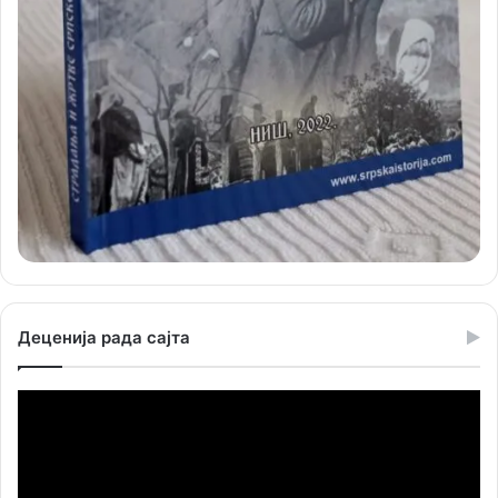
Деценија рада сајта
Прегледач
видео
записа