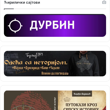
Ћирилички сајтови