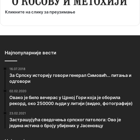
Кликните на слику за преузимање
Најпопуларније вести
16.07.2018
За Српску историју говори генерал Симовић… питања и
одговори
02.02.2020
Овако је било вечерас у Црној Гори која је оборила
рекорд, око 250000 људи у литији (видео, фотографије)
23.02.2021
Застрашујућа сведочења српског патолога: Ово је
једина истина о броју убијених у Јасеновцу