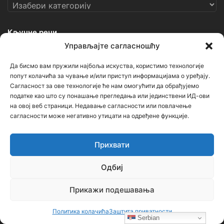
Категорије
Кључне речи
Управљајте сагласношћу
Ђорђе Бојанић
Васкрс
Гаврило Принцип
Геноцид
Да бисмо вам пружили најбоља искуства, користимо технологије
попут колачића за чување и/или приступ информацијама о уређају.
Горан Киковић
Историја
Немањићи
Ниш
Сагласност за ове технологије ће нам омогућити да обрађујемо
податке као што су понашање прегледања или јединствени ИД-ови
ОШ Бубањски хероји
Руси
Русија
Свети Сава
на овој веб страници. Недавање сагласности или повлачење
Срби
Србија
Усташе
Хрвати
Црна Гора
сагласности може негативно утицати на одређене функције.
српска историја
Прихвати
Напомена
Одбиј
Прикажи подешавања
Неки чланци (текстови и фотографије) на овом порталу
преузети су са других сајтова и портала уз наведене изворе.
Политика колачића
Заштита приватности
Уколико садрже нетачне наводе, вређају неког, или крше
Serbian