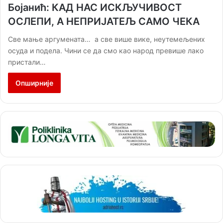
Бојанић: КАД НАС ИСКЉУЧИВОСТ
ОСЛЕПИ, А НЕПРИЈАТЕЉ САМО ЧЕКА
Све мање аргумената… а све више вике, неутемељених
осуда и подела. Чини се да смо као народ превише лако
пристали…
Опширније