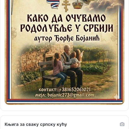
Књига за сваку српску кућу