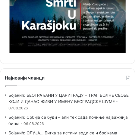
Најновији чланци
Бојанић: БЕОГРАЂАНИ У ЦАРИГРАДУ – ТРАГ БОЛНЕ СЕОБЕ
КОЈИ И ДАНАС ЖИВИ У ИМЕНУ БЕОГРАДСКЕ ШУМЕ
07.08.2026
Бојанић: Србија се буди – али тек сада почиње најважнија
битка
06.08.2026
Бојанић: ОЛУЈА… Битка за истину води се и бројкама