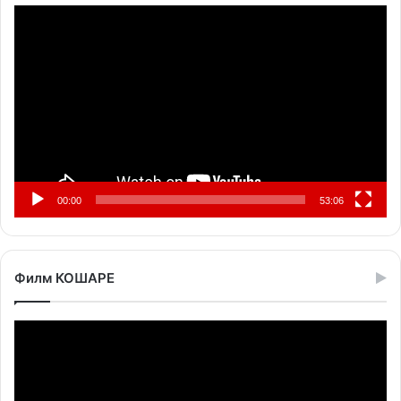
Прегледач
видео
записа
00:00
53:06
Филм КОШАРЕ
Прегледач
видео
записа