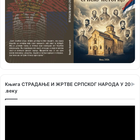
Књига СТРАДАЊЕ И ЖРТВЕ СРПСКОГ НАРОДА У 20
.веку
Прегледач
видео
записа