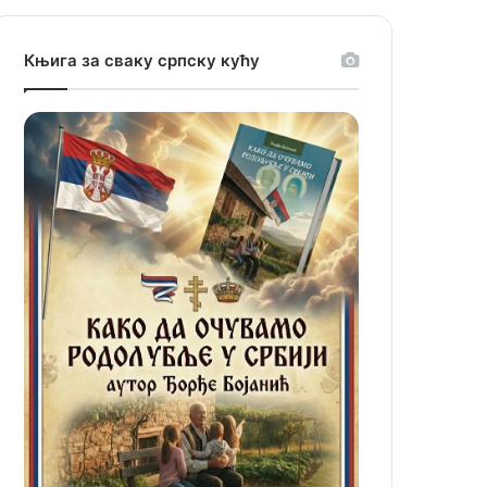
Књига за сваку српску кућу