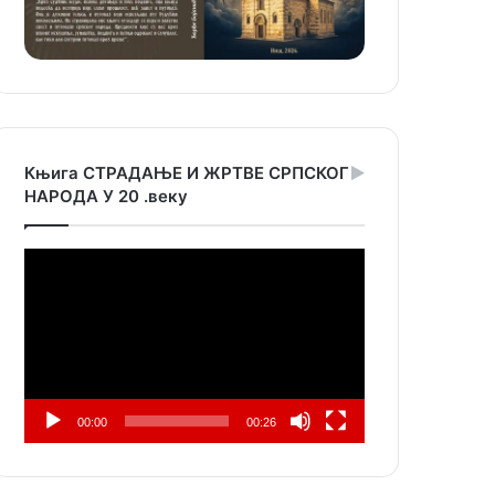
Књига СТРАДАЊЕ И ЖРТВЕ СРПСКОГ
НАРОДА У 20 .веку
Прегледач
видео
записа
00:00
00:26