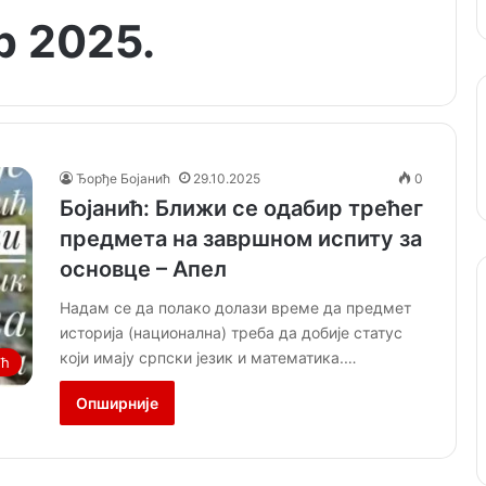
р 2025.
Ђорђе Бојанић
29.10.2025
0
Бојанић: Ближи се одабир трећег
предмета на завршном испиту за
основце – Апел
Надам се да полако долази време да предмет
историја (национална) треба да добије статус
који имају српски језик и математика.…
ић
Опширније