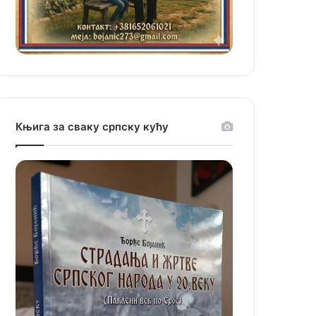
Књига за сваку српску кућу