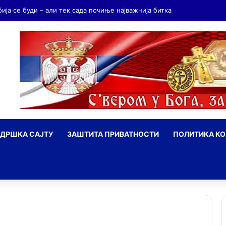
бија се буди – али тек сада почиње најважнија битка
ДРШКА САЈТУ
ЗАШТИТА ПРИВАТНОСТИ
ПОЛИТИКА К
ражи