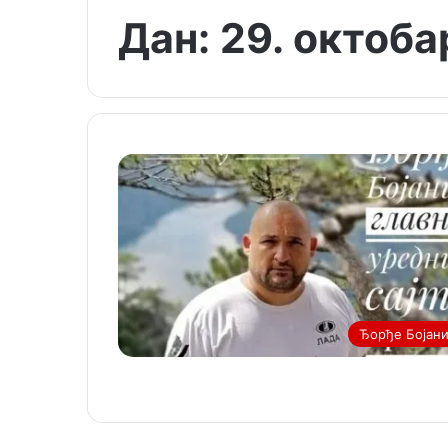
Дан:
29. октоба
Ђорђе Бојан