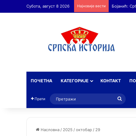
Субота, август 8 2026
Најновије вести
Бојанић: Ср
ПОЧЕТНА
КАТЕГОРИЈЕ
КОНТАКТ
ПО
Прет
Прати
Насловна
/
2025
/
октобар
/
29