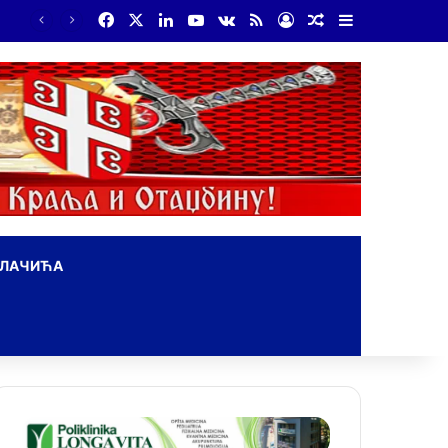
Facebook
X
LinkedIn
YouTube
vk.com
RSS
Log In
Random Article
Sidebar
ОЛАЧИЋА