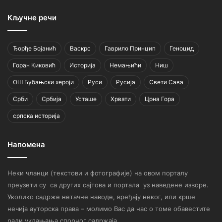
Кључне речи
Ђорђе Бојанић
Васкрс
Гаврило Принцип
Геноцид
Горан Киковић
Историја
Немањићи
Ниш
ОШ Бубањски хероји
Руси
Русија
Свети Сава
Срби
Србија
Усташе
Хрвати
Црна Гора
српска историја
Напомена
Неки чланци (текстови и фотографије) на овом порталу
преузети су са других сајтова и портала уз наведене изворе.
Уколико садрже нетачне наводе, вређају неког, или крше
нечија ауторска права – молимо Вас да нас о томе обавестите
ради уклањања спорног садржаја.