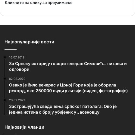
Кликните на слику за преузимање
Најпопуларније вести
16.07.2018
За Српску историју говори генерал Симовић… питања и
одговори
02.02.2020
Овако је било вечерас у Црној Гори која је оборила
рекорд, око 250000 људи у литији (видео, фотографије)
23.02.2021
Застрашујућа сведочења српског патолога: Ово је
једина истина о броју убијених у Јасеновцу
Најновији чланци