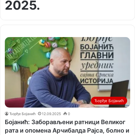
2025.
Ђорђе Бојанић
Ђорђе Бојанић
12.09.2025
0
Бојанић: Заборављени ратници Великог
рата и опомена Арчибалда Рајса, болно и