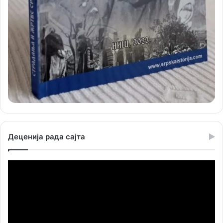
Деценија рада сајта
Прегледач
видео
записа