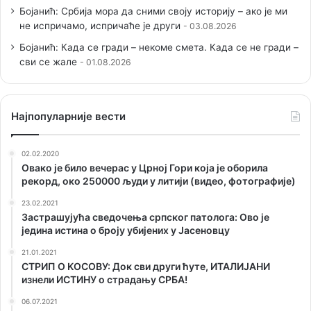
Бојанић: Србија мора да сними своју историју – ако је ми
не испричамо, испричаће је други
03.08.2026
Бојанић: Када се гради – некоме смета. Када се не гради –
сви се жале
01.08.2026
Наjпопуларније вести
02.02.2020
Овако је било вечерас у Црној Гори која је оборила
рекорд, око 250000 људи у литији (видео, фотографије)
23.02.2021
Застрашујућа сведочења српског патолога: Ово је
једина истина о броју убијених у Јасеновцу
21.01.2021
СТРИП О KОСОВУ: Док сви други ћуте, ИТАЛИЈАНИ
изнели ИСТИНУ о страдању СРБА!
06.07.2021