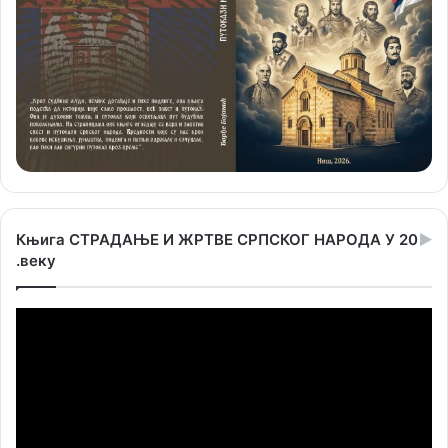
Књига СТРАДАЊЕ И ЖРТВЕ СРПСКОГ НАРОДА У 20
.веку
Прегледач
видео
записа