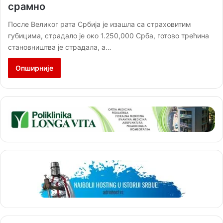
срамно
После Великог рата Србија је изашла са страховитим
губицима, страдало је око 1.250,000 Срба, готово трећина
становништва је страдала, а…
Опширније