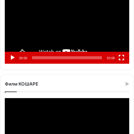
видео
записа
00:00
53:06
Филм КОШАРЕ
Прегледач
видео
записа