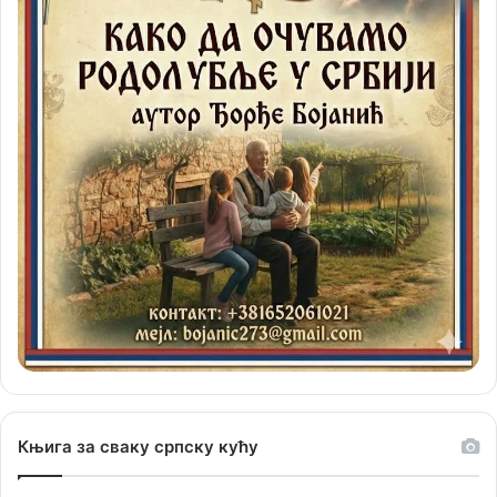
Књига за сваку српску кућу