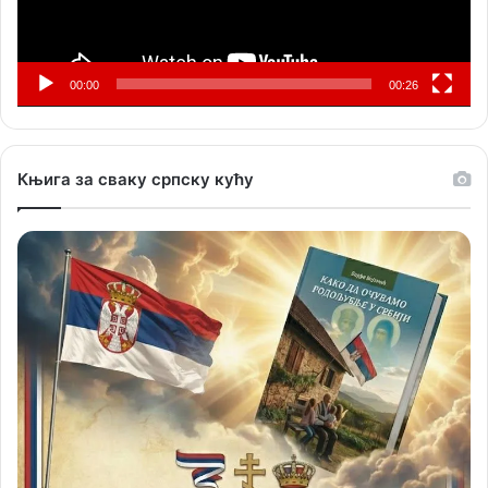
00:00
00:26
Књига за сваку српску кућу