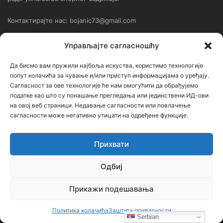
Контактирајте нас: bojanic73@gmail.com
Управљајте сагласношћу
Контакт
Да бисмо вам пружили најбоља искуства, користимо технологије
Ђорђе Бојанић, проф. историје – главни уредник
попут колачића за чување и/или приступ информацијама о уређају.
Сагласност за ове технологије ће нам омогућити да обрађујемо
Седиште: Србија, 18000, Ниш
податке као што су понашање прегледања или јединствени ИД-ови
на овој веб страници. Недавање сагласности или повлачење
Контакт: тел. +381 652061021
сагласности може негативно утицати на одређене функције.
редакција –bojanic73@gmail.com
администратор – bojanic73@gmail.com
Прихвати
…
Одбиј
Сајт није под финансијским, политичким и идеолошким
Прикажи подешавања
утицајем ни једне политичке опције или организације. Сајт није
профитабилан, заснива се на добровољном раду.
Политика колачића
Заштита приватности
Serbian