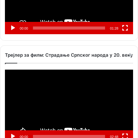
00:00
01:28
Трејлер за филм: Страдање Српског народа у 20. веку
Прегледач
видео
записа
00:00
02:48