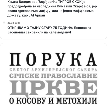
Књига Владимира Ђорђевића ТИГРОВ СКОК је
предодређена за наследника Кума или Скарфејса, јер
свака држава има мафију, али ни једна мафија нема
државу, као ЈА! Аркан
26.02.2021
ОТKРИВАМО ТАЈНУ СТАРУ 75 ГОДИНА: Лешеве из
Јасеновца сахранили на Kалемегдану!