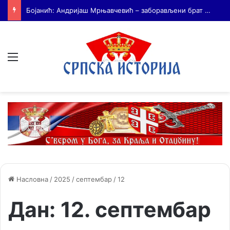
На Дражин дан у Лондону обележено 80. година од мучког убиства генерала Драгољуба Драже Михаиловића
Мени
Насловна
/
2025
/
септембар
/
12
Дан:
12. септембар