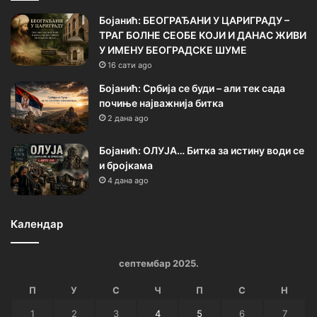
Бојанић: БЕОГРАЂАНИ У ЦАРИГРАДУ –
ТРАГ БОЛНЕ СЕОБЕ КОЈИ И ДАНАС ЖИВИ
У ИМЕНУ БЕОГРАДСКЕ ШУМЕ
16 сати ago
Бојанић: Србија се буди – али тек сада
почиње најважнија битка
2 дана ago
Бојанић: ОЛУЈА… Битка за истину води се
и бројкама
4 дана ago
Календар
септембар 2025.
П
У
С
Ч
П
С
Н
1
2
3
4
5
6
7