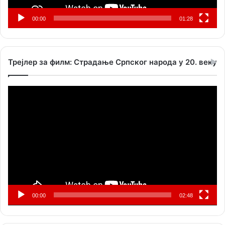
00:00
01:28
Трејлер за филм: Страдање Српског народа у 20. веку
Прегледач
видео
записа
00:00
02:48