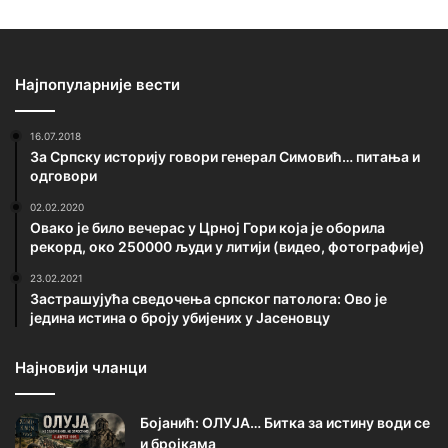
Најпопуларније вести
16.07.2018
За Српску историју говори генерал Симовић… питања и
одговори
02.02.2020
Овако је било вечерас у Црној Гори која је оборила
рекорд, око 250000 људи у литији (видео, фотографије)
23.02.2021
Застрашујућа сведочења српског патолога: Ово је
једина истина о броју убијених у Јасеновцу
Најновији чланци
Бојанић: ОЛУЈА… Битка за истину води се
и бројкама