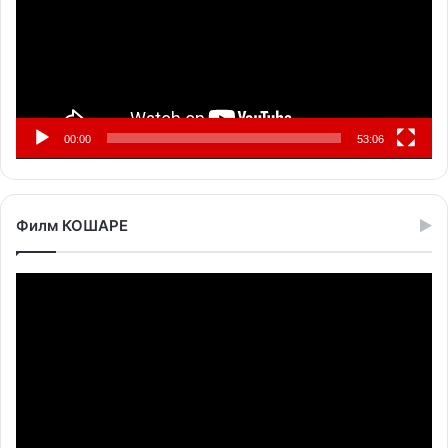
00:00
53:06
Филм КОШАРЕ
Прегледач
видео
записа