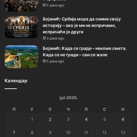
2 дана ago
Бојанић: Србија мора да сними своју
историју – ако је ми не испричамо,
испричаће је други
3 дана ago
Бојанић: Када се гради – некоме смета.
Када се не гради – сви се жале
5 дана ago
Календар
јул 2025.
П
У
С
Ч
П
С
Н
1
2
3
4
5
6
7
8
9
10
11
12
13