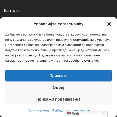
Контакт
Управљајте сагласношћу
Ђорђе Бојанић, проф. историје – главни уредник
Седиште: Србија, 18000, Ниш
Да бисмо вам пружили најбоља искуства, користимо технологије
попут колачића за чување и/или приступ информацијама о уређају.
Контакт: тел. +381 652061021
Сагласност за ове технологије ће нам омогућити да обрађујемо
податке као што су понашање прегледања или јединствени ИД-ови
редакција –bojanic73@gmail.com
на овој веб страници. Недавање сагласности или повлачење
администратор – bojanic73@gmail.com
сагласности може негативно утицати на одређене функције.
…
Прихвати
Сајт није под финансијским, политичким и идеолошким
Одбиј
утицајем ни једне политичке опције или организације. Сајт није
профитабилан, заснива се на добровољном раду.
Прикажи подешавања
Политика колачића
Заштита приватности
Serbian