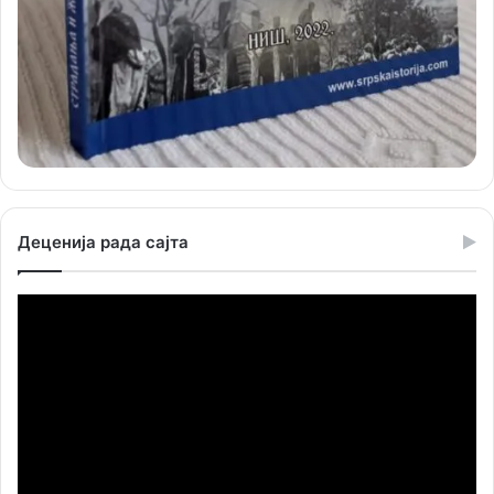
Деценија рада сајта
Прегледач
видео
записа