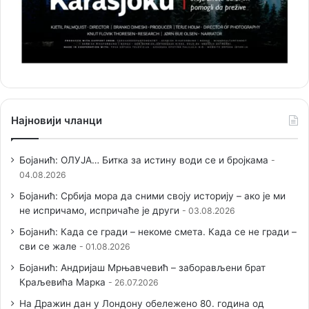
Најновији чланци
Бојанић: ОЛУЈА… Битка за истину води се и бројкама
04.08.2026
Бојанић: Србија мора да сними своју историју – ако је ми
не испричамо, испричаће је други
03.08.2026
Бојанић: Када се гради – некоме смета. Када се не гради –
сви се жале
01.08.2026
Бојанић: Андријаш Мрњавчевић – заборављени брат
Краљевића Марка
26.07.2026
На Дражин дан у Лондону обележено 80. година од