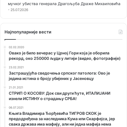
мучког убиства генерала Драгољуба Драже Михаиловића
25.07.2026
Наjпопуларније вести
02.02.2020
Овако је било вечерас у Црној Гори која је оборила
рекорд, око 250000 људи у литији (видео, фотографије)
23.02.2021
Застрашујућа сведочења српског патолога: Ово је
једина истина о броју убијених у Јасеновцу
21.01.2021
СТРИП О KОСОВУ: Док сви други ћуте, ИТАЛИЈАНИ
изнели ИСТИНУ о страдању СРБА!
06.07.2021
Књига Владимира Ђорђевића ТИГРОВ СКОК је
предодређена за наследника Кума или Скарфејса, јер
свака држава има мафију, али ни једна мафија нема