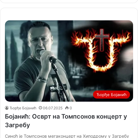
Ђорђе Бојанић
Ђорђе Бојанић
06.07.2025
0
Бојанић: Осврт на Томпсонов концерт у
Загребу
Синоћ је Томпсонов мегаконцерт на Хиподрому у Загребу