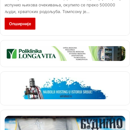
испунио њихова очекивања, окупило се преко 500000
људи, хрватских родољуба. Томпсону је…
Опширније