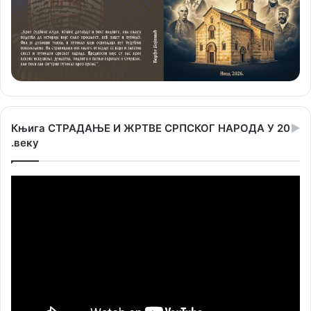
Књига СТРАДАЊЕ И ЖРТВЕ СРПСКОГ НАРОДА У 20
.веку
Прегледач
видео
записа