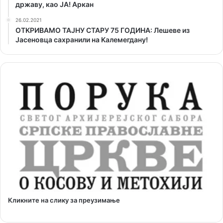
државу, као ЈА! Аркан
26.02.2021
ОТKРИВАМО ТАЈНУ СТАРУ 75 ГОДИНА: Лешеве из
Јасеновца сахранили на Kалемегдану!
Кликните на слику за преузимање