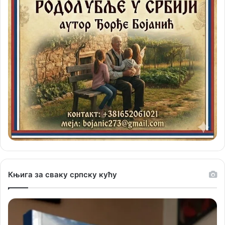
Књига за сваку српску кућу