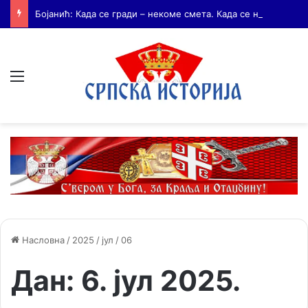
Бојанић: Када се гради – некоме смета. Када се не гради – сви се жале
Мени
Насловна
/
2025
/
јул
/
06
Дан:
6. јул 2025.