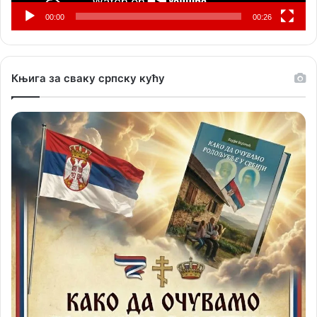
00:00
00:26
Књига за сваку српску кућу