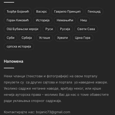
Ђорђе Бојанић
Васкрс
Гаврило Принцип
Геноцид
Горан Киковић
Историја
Немањићи
Ниш
ОШ Бубањски хероји
Руси
Русија
Свети Сава
Срби
Србија
Усташе
Хрвати
Црна Гора
српска историја
Напомена
Неки чланци (текстови и фотографије) на овом порталу
преузети су са других сајтова и портала уз наведене изворе.
Уколико садрже нетачне наводе, вређају неког, или крше
нечија ауторска права – молимо Вас да нас о томе обавестите
ради уклањања спорног садржаја.
Контактирајте нас: bojanic73@gmail.com