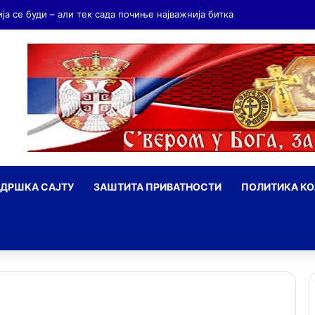
ЈА… Битка за истину води се и бројкама
ДРШКА САЈТУ
ЗАШТИТА ПРИВАТНОСТИ
ПОЛИТИКА К
ражи