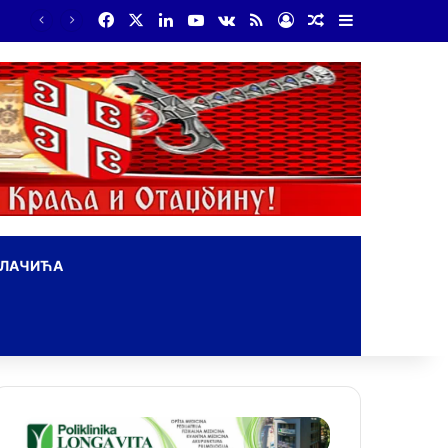
Facebook
X
LinkedIn
YouTube
vk.com
RSS
Log In
Random Article
Sidebar
ОЛАЧИЋА