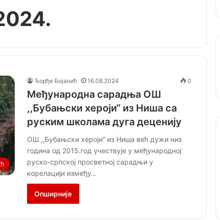
 2024.
Ђорђе Бојанић
16.08.2024
0
Међународна сарадња ОШ
,,Бубањски хероји“ из Ниша са
руским школама дуга деценију
ОШ ,,Бубањски хероји” из Ниша већ дужи низ
година од 2015.год учествује у међународној
руско-српској просветној сарадњи у
ић
корелацији између…
Опширније