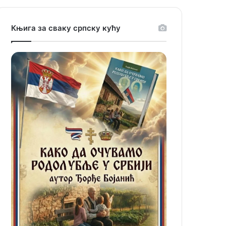
Књига за сваку српску кућу