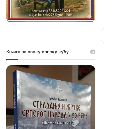
Књига за сваку српску кућу