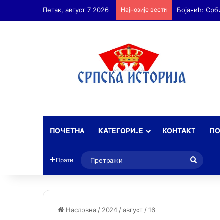
Петак, август 7 2026
Најновије вести
Бојанић: ОЛУ
ПОЧЕТНА
КАТЕГОРИЈЕ
КОНТАКТ
ПО
Прет
Прати
Насловна
/
2024
/
август
/
16