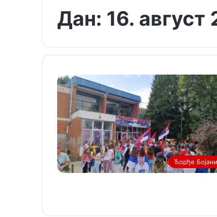
Дан:
16. август
Ђорђе Бојан