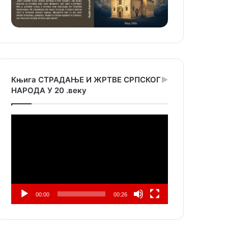
Књига СТРАДАЊЕ И ЖРТВЕ СРПСКОГ
НАРОДА У 20 .веку
Прегледач
видео
записа
00:00
00:26