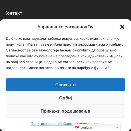
Контакт
Управљајте сагласношћу
Ђорђе Бојанић, проф. историје – главни уредник
Да бисмо вам пружили најбоља искуства, користимо технологије
Седиште: Србија, 18000, Ниш
попут колачића за чување и/или приступ информацијама о уређају.
Контакт: тел. +381 652061021
Сагласност за ове технологије ће нам омогућити да обрађујемо
податке као што су понашање прегледања или јединствени ИД-ови
редакција –bojanic73@gmail.com
на овој веб страници. Недавање сагласности или повлачење
сагласности може негативно утицати на одређене функције.
администратор – bojanic73@gmail.com
…
Прихвати
Сајт није под финансијским, политичким и идеолошким
Одбиј
утицајем ни једне политичке опције или организације. Сајт није
профитабилан, заснива се на добровољном раду.
Прикажи подешавања
Политика колачића
Заштита приватности
Serbian