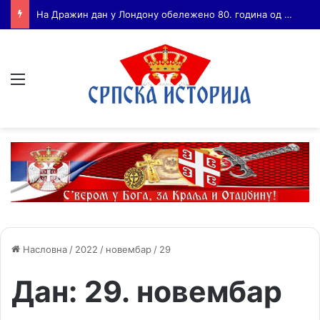
Бојанић: ВОЈА ТАНКОСИЋ – ЧОВЕК КОГА СУ СЕ ПЛАШИЛИ И ЖИВОГ И МРТВОГ, а нема ни споненик
Мени
Насловна
/
2022
/
новембар
/
29
Дан:
29. новембар