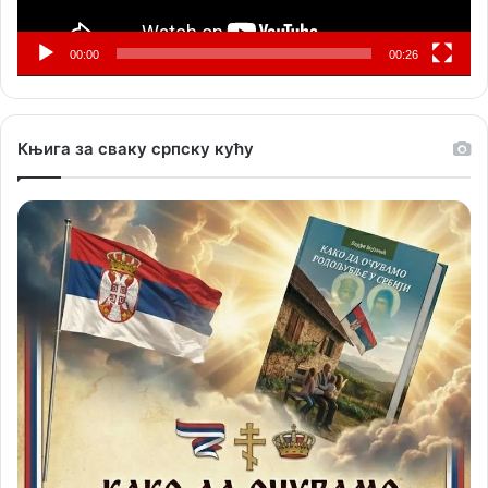
00:00
00:26
Књига за сваку српску кућу