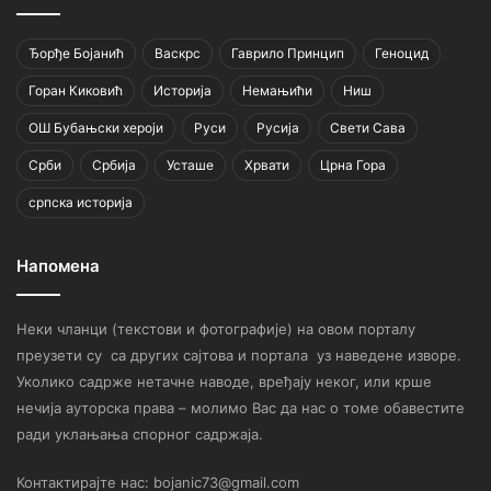
Ђорђе Бојанић
Васкрс
Гаврило Принцип
Геноцид
Горан Киковић
Историја
Немањићи
Ниш
ОШ Бубањски хероји
Руси
Русија
Свети Сава
Срби
Србија
Усташе
Хрвати
Црна Гора
српска историја
Напомена
Неки чланци (текстови и фотографије) на овом порталу
преузети су са других сајтова и портала уз наведене изворе.
Уколико садрже нетачне наводе, вређају неког, или крше
нечија ауторска права – молимо Вас да нас о томе обавестите
ради уклањања спорног садржаја.
Контактирајте нас: bojanic73@gmail.com