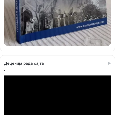
Деценија рада сајта
Прегледач
видео
записа