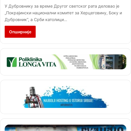
У Дубровнику за време Другог светског рата деловао је
„Покрајински национални комитет за Херцеговину, Боку и
Дубровник”, а Срби католици…
Опширније