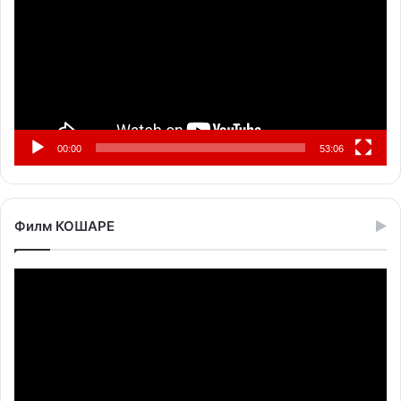
00:00
53:06
Филм КОШАРЕ
Прегледач
видео
записа