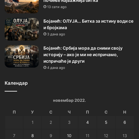
почиње најважнија битка
13 сати ago
Бојанић: ОЛУЈА… Битка за истину води се
и бројкама
3 дана ago
Бојанић: Србија мора да сними своју
историју – ако је ми не испричамо,
испричаће је други
4 дана ago
Календар
новембар 2022.
П
У
С
Ч
П
С
Н
1
2
3
4
5
6
7
8
9
10
11
12
13