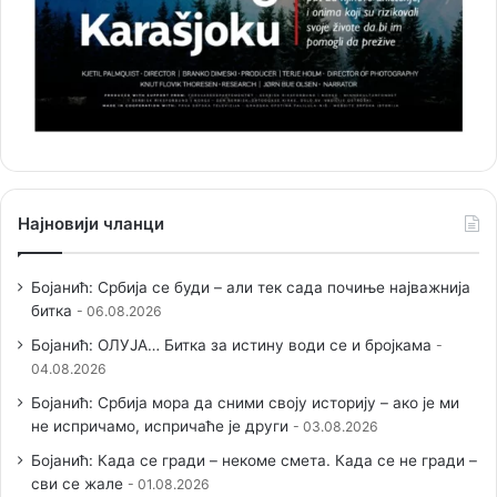
Најновији чланци
Бојанић: Србија се буди – али тек сада почиње најважнија
битка
06.08.2026
Бојанић: ОЛУЈА… Битка за истину води се и бројкама
04.08.2026
Бојанић: Србија мора да сними своју историју – ако је ми
не испричамо, испричаће је други
03.08.2026
Бојанић: Када се гради – некоме смета. Када се не гради –
сви се жале
01.08.2026