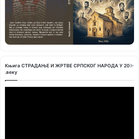
Књига СТРАДАЊЕ И ЖРТВЕ СРПСКОГ НАРОДА У 20
.веку
Прегледач
видео
записа