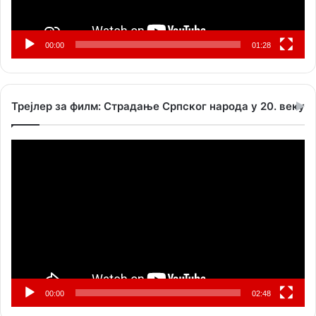
00:00
01:28
Трејлер за филм: Страдање Српског народа у 20. веку
Прегледач
видео
записа
00:00
02:48