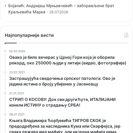
Бојанић: Андријаш Мрњавчевић – заборављени брат
Краљевића Марка
26.07.2026
Наjпопуларније вести
02.02.2020
Овако је било вечерас у Црној Гори која је оборила
рекорд, око 250000 људи у литији (видео, фотографије)
23.02.2021
Застрашујућа сведочења српског патолога: Ово је
једина истина о броју убијених у Јасеновцу
21.01.2021
СТРИП О KОСОВУ: Док сви други ћуте, ИТАЛИЈАНИ
изнели ИСТИНУ о страдању СРБА!
06.07.2021
Књига Владимира Ђорђевића ТИГРОВ СКОК је
предодређена за наследника Кума или Скарфејса, јер
свака држава има мафију, али ни једна мафија нема