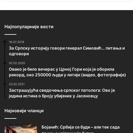
Најпопуларније вести
16.07.2018
За Српску историју говори генерал Симовић… питања и
одговори
02.02.2020
Овако је било вечерас у Црној Гори која је оборила
рекорд, око 250000 људи у литији (видео, фотографије)
23.02.2021
Застрашујућа сведочења српског патолога: Ово је
једина истина о броју убијених у Јасеновцу
Најновији чланци
Бојанић: Србија се буди – али тек сада