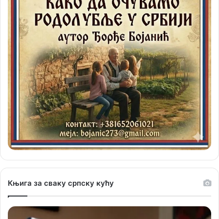
Књига за сваку српску кућу