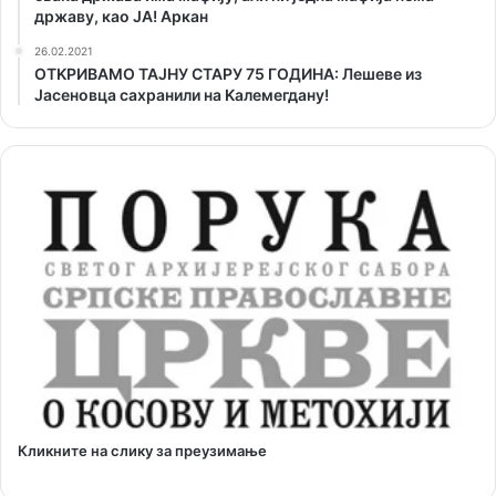
државу, као ЈА! Аркан
26.02.2021
ОТKРИВАМО ТАЈНУ СТАРУ 75 ГОДИНА: Лешеве из
Јасеновца сахранили на Kалемегдану!
Кликните на слику за преузимање