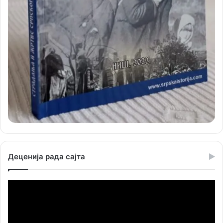
Деценија рада сајта
Прегледач
видео
записа