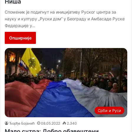
Ниша
Споменик је подигнут на иницијативу Руског центра за
науку и културу „Руски дом“ у Београду и Амбасаде Руске
Федерације у…
Опширније
Срби и Руси
Ђорђе Бојанић
08.05.2022
2.340
Мало сутра: Добро обавештени