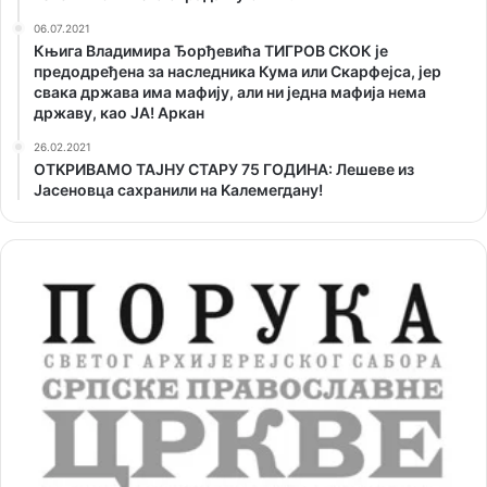
06.07.2021
Књига Владимира Ђорђевића ТИГРОВ СКОК је
предодређена за наследника Кума или Скарфејса, јер
свака држава има мафију, али ни једна мафија нема
државу, као ЈА! Аркан
26.02.2021
ОТKРИВАМО ТАЈНУ СТАРУ 75 ГОДИНА: Лешеве из
Јасеновца сахранили на Kалемегдану!