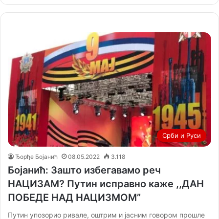
Срби и Руси
Ђорђе Бојанић
08.05.2022
3.118
Бојанић: Зашто избегавамо реч
НАЦИЗАМ? Путин исправно каже ,,ДАН
ПОБЕДЕ НАД НАЦИЗМОМ”
Путин упозорио ривале, оштрим и јасним говором прошле