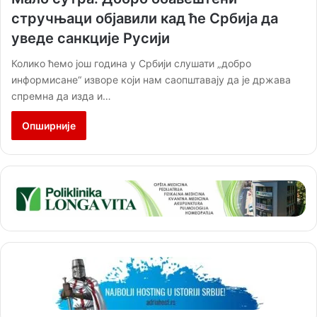
стручњаци објавили кад ће Србија да
уведе санкције Русији
Колико ћемо још година у Србији слушати „добро
информисане“ изворе који нам саопштавају да је држава
спремна да изда и…
Опширније