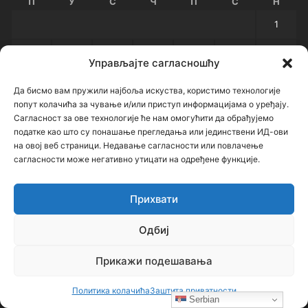
П
У
С
Ч
П
С
Н
1
2
3
4
5
6
7
8
Управљајте сагласношћу
9
10
11
12
13
14
15
Да бисмо вам пружили најбоља искуства, користимо технологије
попут колачића за чување и/или приступ информацијама о уређају.
16
17
18
19
20
21
22
Сагласност за ове технологије ће нам омогућити да обрађујемо
податке као што су понашање прегледања или јединствени ИД-ови
23
24
25
26
27
28
29
на овој веб страници. Недавање сагласности или повлачење
сагласности може негативно утицати на одређене функције.
30
31
« апр
јун »
Прихвати
Одбиј
Архиве
Прикажи подешавања
Архиве
Политика колачића
Заштита приватности
Serbian