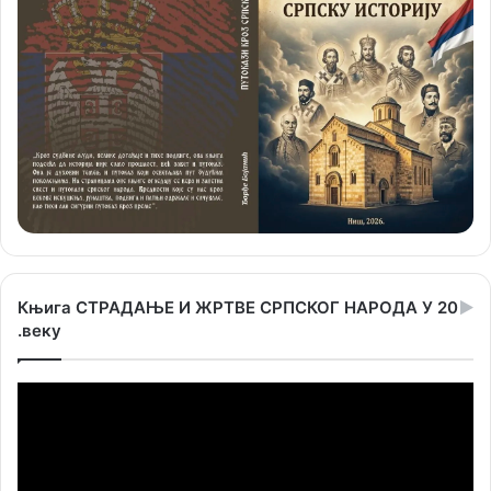
Књига СТРАДАЊЕ И ЖРТВЕ СРПСКОГ НАРОДА У 20
.веку
Прегледач
видео
записа