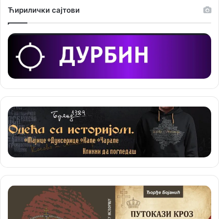
Ћирилички сајтови