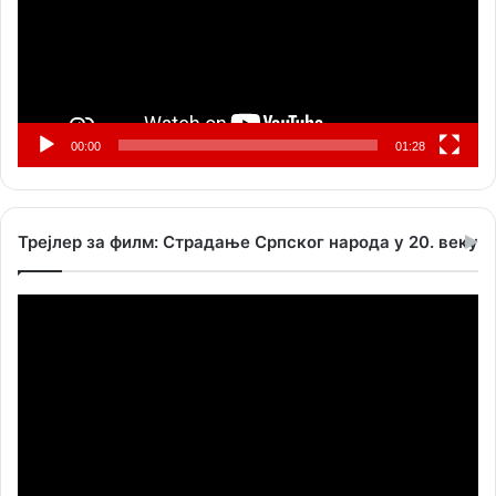
00:00
01:28
Трејлер за филм: Страдање Српског народа у 20. веку
Прегледач
видео
записа