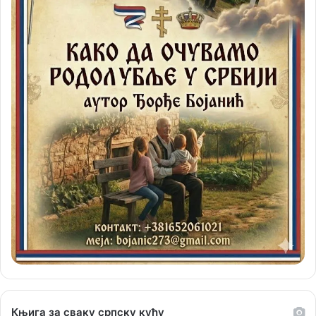
Књига за сваку српску кућу