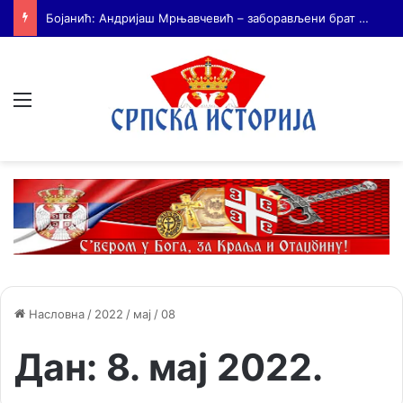
На Дражин дан у Лондону обележено 80. година од мучког убиства генерала Драгољуба Драже Михаиловића
Мени
Насловна
/
2022
/
мај
/
08
Дан:
8. мај 2022.