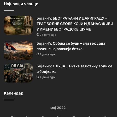
Најновији чланци
Бојанић: БЕОГРАЂАНИ У ЦАРИГРАДУ –
ТРАГ БОЛНЕ СЕОБЕ КОЈИ И ДАНАС ЖИВИ
У ИМЕНУ БЕОГРАДСКЕ ШУМЕ
23 сата ago
Бојанић: Србија се буди – али тек сада
почиње најважнија битка
2 дана ago
Бојанић: ОЛУЈА… Битка за истину води се
и бројкама
4 дана ago
Календар
мај 2022.