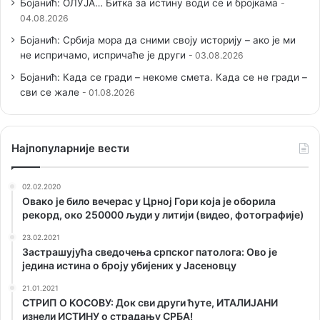
Бојанић: ОЛУЈА… Битка за истину води се и бројкама
04.08.2026
Бојанић: Србија мора да сними своју историју – ако је ми
не испричамо, испричаће је други
03.08.2026
Бојанић: Када се гради – некоме смета. Када се не гради –
сви се жале
01.08.2026
Наjпопуларније вести
02.02.2020
Овако је било вечерас у Црној Гори која је оборила
рекорд, око 250000 људи у литији (видео, фотографије)
23.02.2021
Застрашујућа сведочења српског патолога: Ово је
једина истина о броју убијених у Јасеновцу
21.01.2021
СТРИП О KОСОВУ: Док сви други ћуте, ИТАЛИЈАНИ
изнели ИСТИНУ о страдању СРБА!