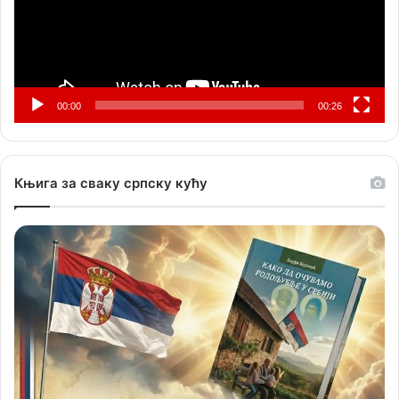
00:00
00:26
Књига за сваку српску кућу