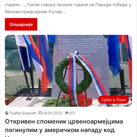
године… ,,Током говора прошле године на Паради победе у
Москви председник Русије…
Опширније
Срби и Руси
Ђорђе Бојанић
08.05.2022
971
Откривен споменик црвеноармејцима
погинулим у америчком нападу код