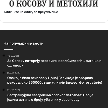
Кликните на слику за преузимање
Најпопуларније вести
16.07.2018
За Српску историју говори генерал Симовић… питања и
одговори
02.02.2020
Овако је било вечерас у Црној Гори која је оборила
рекорд, око 250000 људи у литији (видео, фотографије)
23.02.2021
Застрашујућа сведочења српског патолога: Ово је
једина истина о броју убијених у Јасеновцу