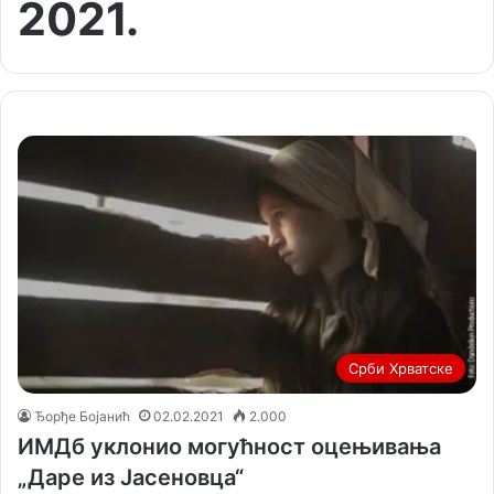
2021.
Срби Хрватске
Ђорђе Бојанић
02.02.2021
2.000
ИМДб уклонио могућност оцењивања
„Даре из Јасеновца“