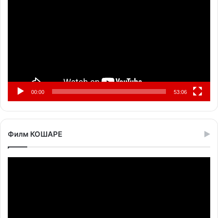
видео
записа
00:00
53:06
Филм КОШАРЕ
Прегледач
видео
записа