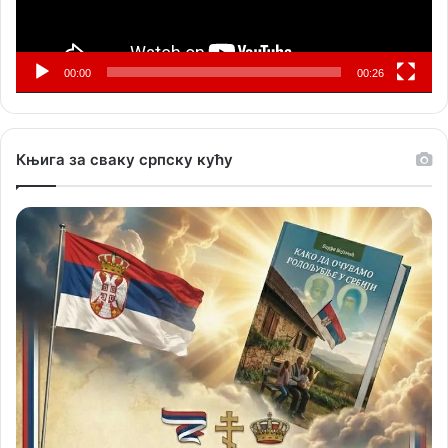
00:00
00:26
Књига за сваку српску кућу