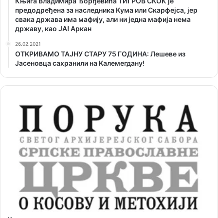
Књига Владимира Ђорђевића ТИГРОВ СКОК је
предодређена за наследника Кума или Скарфејса, јер
свака држава има мафију, али ни једна мафија нема
државу, као ЈА! Аркан
26.02.2021
ОТKРИВАМО ТАЈНУ СТАРУ 75 ГОДИНА: Лешеве из
Јасеновца сахранили на Kалемегдану!