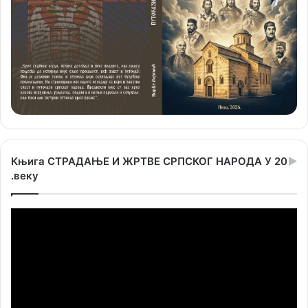
Књига СТРАДАЊЕ И ЖРТВЕ СРПСКОГ НАРОДА У 20
.веку
Прегледач
видео
записа