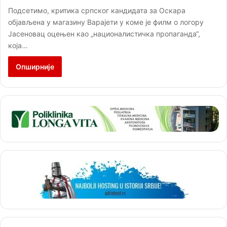
Подсетимо, критика српског кандидата за Оскара
објављена у магазину Варајети у коме је филм о логору
Јасеновац оцењен као „националистичка пропаганда“,
која…
Опширније