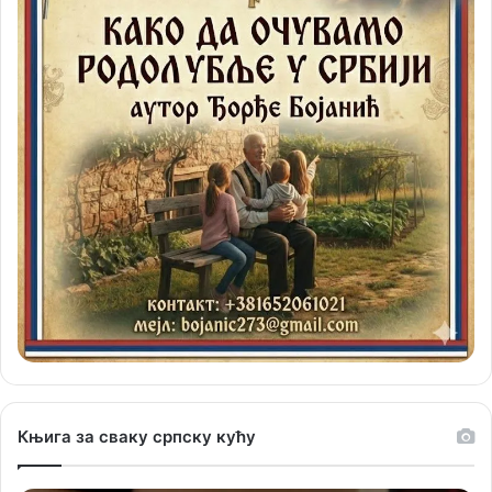
Књига за сваку српску кућу