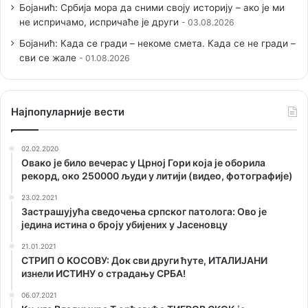
Бојанић: Србија мора да сними своју историју – ако је ми
не испричамо, испричаће је други
03.08.2026
Бојанић: Када се гради – некоме смета. Када се не гради –
сви се жале
01.08.2026
Наjпопуларније вести
02.02.2020
Овако је било вечерас у Црној Гори која је оборила
рекорд, око 250000 људи у литији (видео, фотографије)
23.02.2021
Застрашујућа сведочења српског патолога: Ово је
једина истина о броју убијених у Јасеновцу
21.01.2021
СТРИП О KОСОВУ: Док сви други ћуте, ИТАЛИЈАНИ
изнели ИСТИНУ о страдању СРБА!
06.07.2021