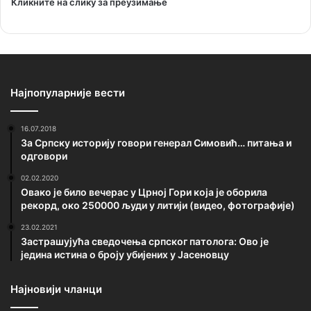
Кликните на слику за преузимање
Најпопуларније вести
16.07.2018
За Српску историју говори генерал Симовић… питања и
одговори
02.02.2020
Овако је било вечерас у Црној Гори која је оборила
рекорд, око 250000 људи у литији (видео, фотографије)
23.02.2021
Застрашујућа сведочења српског патолога: Ово је
једина истина о броју убијених у Јасеновцу
Најновији чланци