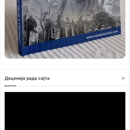
Деценија рада сајта
Прегледач
видео
записа