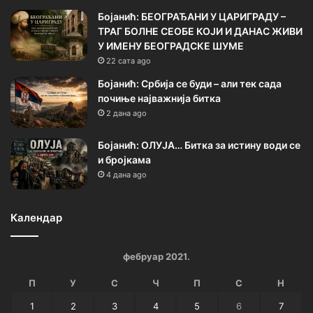
Бојанић: БЕОГРАЂАНИ У ЦАРИГРАДУ –
ТРАГ БОЛНЕ СЕОБЕ КОЈИ И ДАНАС ЖИВИ
У ИМЕНУ БЕОГРАДСКЕ ШУМЕ
22 сата ago
Бојанић: Србија се буди – али тек сада
почиње најважнија битка
2 дана ago
Бојанић: ОЛУЈА… Битка за истину води се
и бројкама
4 дана ago
Календар
фебруар 2021.
П
У
С
Ч
П
С
Н
1
2
3
4
5
6
7