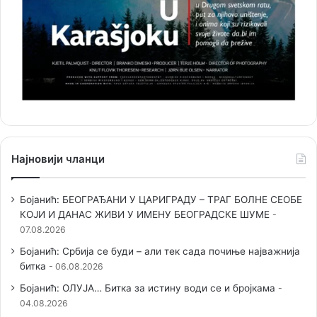
Најновији чланци
Бојанић: БЕОГРАЂАНИ У ЦАРИГРАДУ – ТРАГ БОЛНЕ СЕОБЕ
КОЈИ И ДАНАС ЖИВИ У ИМЕНУ БЕОГРАДСКЕ ШУМЕ
07.08.2026
Бојанић: Србија се буди – али тек сада почиње најважнија
битка
06.08.2026
Бојанић: ОЛУЈА… Битка за истину води се и бројкама
04.08.2026