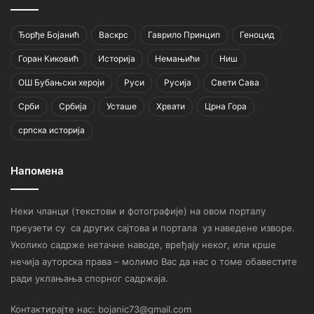
Ђорђе Бојанић
Васкрс
Гаврило Принцип
Геноцид
Горан Киковић
Историја
Немањићи
Ниш
ОШ Бубањски хероји
Руси
Русија
Свети Сава
Срби
Србија
Усташе
Хрвати
Црна Гора
српска историја
Напомена
Неки чланци (текстови и фотографије) на овом порталу
преузети су са других сајтова и портала уз наведене изворе.
Уколико садрже нетачне наводе, вређају неког, или крше
нечија ауторска права – молимо Вас да нас о томе обавестите
ради уклањања спорног садржаја.
Контактирајте нас: bojanic73@gmail.com