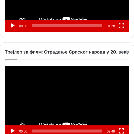
00:00
01:28
Трејлер за филм: Страдање Српског народа у 20. веку
Прегледач
видео
записа
00:00
02:48