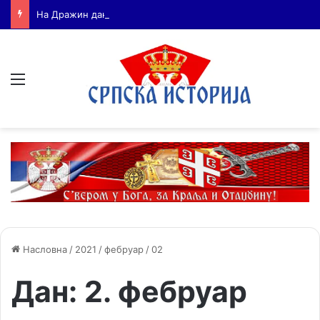
На Дражин дан у Лондону обележено 80. година од мучког убиства генерала Драгољуба Драже Михаиловића
Мени
Насловна
/
2021
/
фебруар
/
02
Дан:
2. фебруар