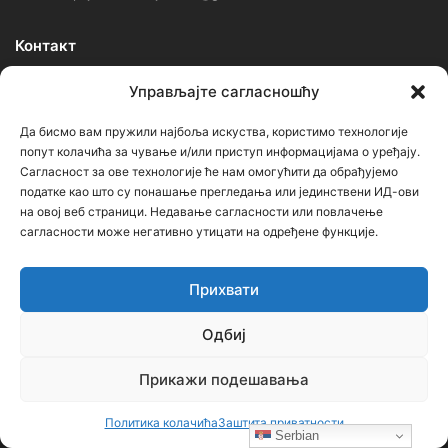
Контакт
Управљајте сагласношћу
Ђорђе Бојанић, проф. историје – главни уредник
Да бисмо вам пружили најбоља искуства, користимо технологије
Седиште: Србија, 18000, Ниш
попут колачића за чување и/или приступ информацијама о уређају.
Контакт: тел. +381 652061021
Сагласност за ове технологије ће нам омогућити да обрађујемо
податке као што су понашање прегледања или јединствени ИД-ови
редакција –bojanic73@gmail.com
на овој веб страници. Недавање сагласности или повлачење
сагласности може негативно утицати на одређене функције.
администратор – bojanic73@gmail.com
…
Прихвати
Сајт није под финансијским, политичким и идеолошким
Одбиј
утицајем ни једне политичке опције или организације. Сајт није
профитабилан, заснива се на добровољном раду.
Прикажи подешавања
Политика колачића
Заштита приватности
Serbian