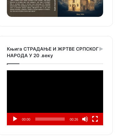
Књига СТРАДАЊЕ И ЖРТВЕ СРПСКОГ
НАРОДА У 20 .веку
Прегледач
видео
записа
00:00
00:26