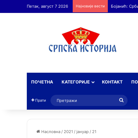
Петак, август 7 2026
Најновије вести
Бојанић: Срб
ПОЧЕТНА
КАТЕГОРИЈЕ
КОНТАКТ
ПО
Прет
Прати
Насловна
/
2021
/
јануар
/
21