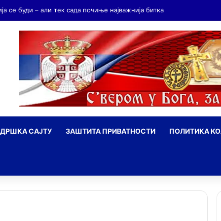
ија се буди – али тек сада почиње најважнија битка
ДРШКА САЈТУ
ЗАШТИТА ПРИВАТНОСТИ
ПОЛИТИКА К
ражи