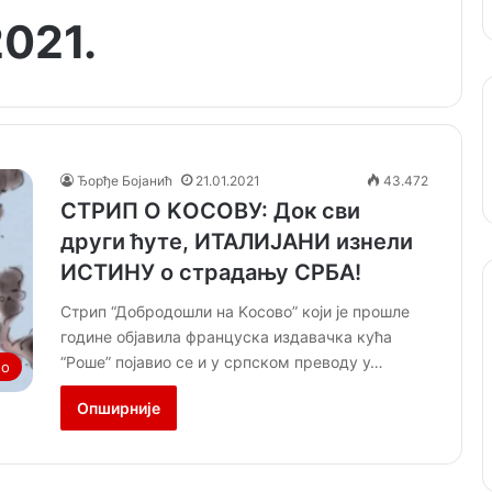
2021.
Ђорђе Бојанић
21.01.2021
43.472
СТРИП О KОСОВУ: Док сви
други ћуте, ИТАЛИЈАНИ изнели
ИСТИНУ о страдању СРБА!
Стрип “Добродошли на Kосово” који је прошле
године објавила француска издавачка кућа
“Роше” појавио се и у српском преводу у…
но
Опширније