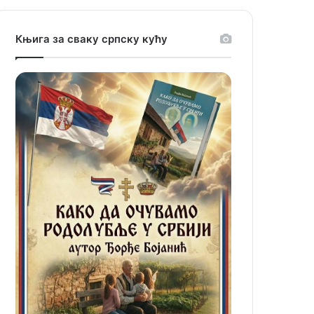
Књига за сваку српску кућу