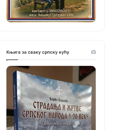
Књига за сваку српску кућу