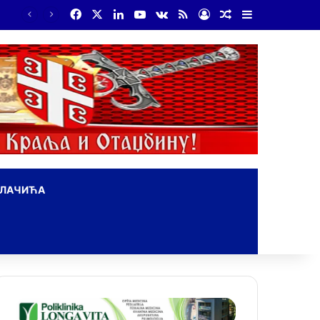
Facebook
X
LinkedIn
YouTube
vk.com
RSS
Log In
Random Article
Sidebar
ОЛАЧИЋА