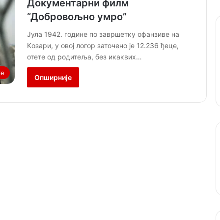
Документарни филм
“Добровољно умро”
Јула 1942. године по завршетку офанзиве на
Kозари, у овој логор заточено је 12.236 ђеце,
отете од родитеља, без икаквих…
ке
Опширније