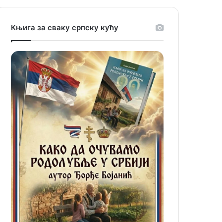
Књига за сваку српску кућу