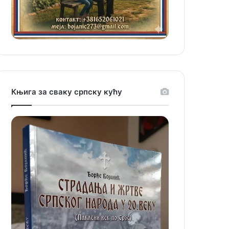
Књига за сваку српску кућу