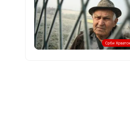
Срби Хрватс