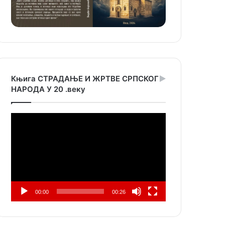
Књига СТРАДАЊЕ И ЖРТВЕ СРПСКОГ
НАРОДА У 20 .веку
Прегледач
видео
записа
00:00
00:26