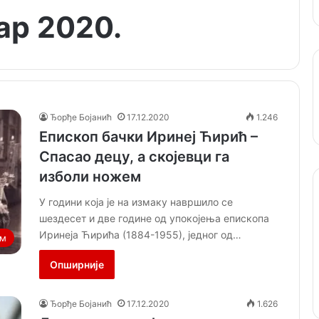
ар 2020.
Ђорђе Бојанић
17.12.2020
1.246
Епископ бачки Иринеј Ћирић –
Спасао децу, а скојевци га
изболи ножем
У години која је на измаку навршило се
шездесет и две године од упокојења епископа
Иринеја Ћирића (1884-1955), једног од…
ам
Опширније
Ђорђе Бојанић
17.12.2020
1.626