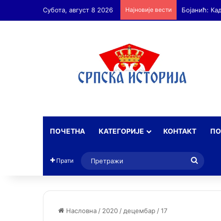
Субота, август 8 2026
Најновије вести
Бојанић: Ка
ПОЧЕТНА
КАТЕГОРИЈЕ
КОНТАКТ
ПО
Прет
Прати
Насловна
/
2020
/
децембар
/
17