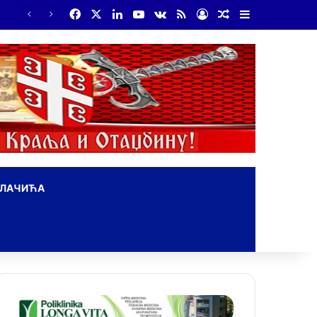
Facebook
X
LinkedIn
YouTube
vk.com
RSS
Log In
Random Article
Sidebar
ОЛАЧИЋА