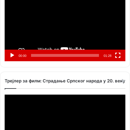
видео
записа
00:00
01:28
Трејлер за филм: Страдање Српског народа у 20. веку
Прегледач
видео
записа