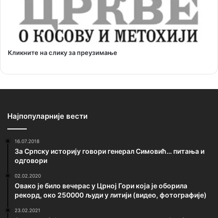
Кликните на слику за преузимање
Најпопуларније вести
16.07.2018
За Српску историју говори генерал Симовић… питања и
одговори
02.02.2020
Овако је било вечерас у Црној Гори која је оборила
рекорд, око 250000 људи у литији (видео, фотографије)
23.02.2021