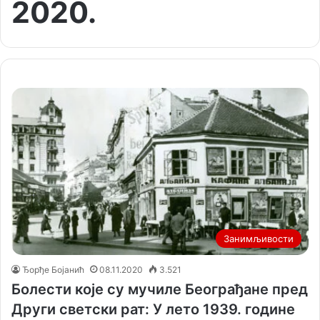
2020.
Занимљивости
Ђорђе Бојанић
08.11.2020
3.521
Болести које су мучиле Београђане пред
Други светски рат: У лето 1939. године