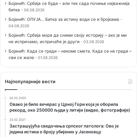
Бојанић: Србија се буди – али тек сада почиње најважнија
битка
06.08.2026
Бојанић: ОЛУЈА… Битка за истину води се и бројкама
04.08.2026
Бојанић: Србија мора да сними своју историју – ако је ми
не испричамо, испричаће је други
03.08.2026
Бојанић: Када се гради – некоме смета. Када се не гради –
сви се жале
01.08.2026
Наjпопуларније вести
02.02.2020
Овако је било вечерас у Црној Гори која је оборила
рекорд, око 250000 људи у литији (видео, фотографије)
23.02.2021
Застрашујућа сведочења српског патолога: Ово је
једина истина о броју убијених у Јасеновцу