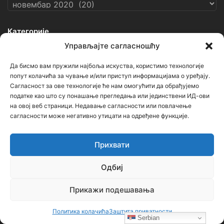
Архиве
Категорије
Управљајте сагласношћу
Категорије
Да бисмо вам пружили најбоља искуства, користимо технологије
попут колачића за чување и/или приступ информацијама о уређају.
Сагласност за ове технологије ће нам омогућити да обрађујемо
Кључне речи
податке као што су понашање прегледања или јединствени ИД-ови
на овој веб страници. Недавање сагласности или повлачење
сагласности може негативно утицати на одређене функције.
Ђорђе Бојанић
Васкрс
Гаврило Принцип
Геноцид
Горан Киковић
Историја
Немањићи
Ниш
Прихвати
ОШ Бубањски хероји
Руси
Русија
Свети Сава
Одбиј
Срби
Србија
Усташе
Хрвати
Црна Гора
српска историја
Прикажи подешавања
Политика колачића
Заштита приватности
Напомена
Serbian