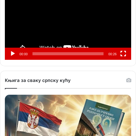
записа
00:00
00:26
Књига за сваку српску кућу