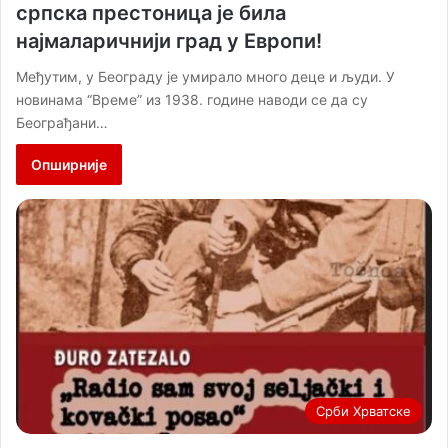
српска престоница је била
најмаларичнији град у Европи!
Међутим, у Београду је умирало много деце и људи. У
новинама “Време” из 1938. године наводи се да су
Београђани…
Опширније
Срби Хрватске