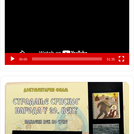
видео
записа
00:00
51:35