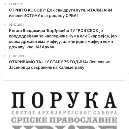
21.01.2021
СТРИП О KОСОВУ: Док сви други ћуте, ИТАЛИЈАНИ
изнели ИСТИНУ о страдању СРБА!
06.07.2021
Књига Владимира Ђорђевића ТИГРОВ СКОК је
предодређена за наследника Кума или Скарфејса, јер
свака држава има мафију, али ни једна мафија нема
државу, као ЈА! Аркан
26.02.2021
ОТKРИВАМО ТАЈНУ СТАРУ 75 ГОДИНА: Лешеве из
Јасеновца сахранили на Kалемегдану!