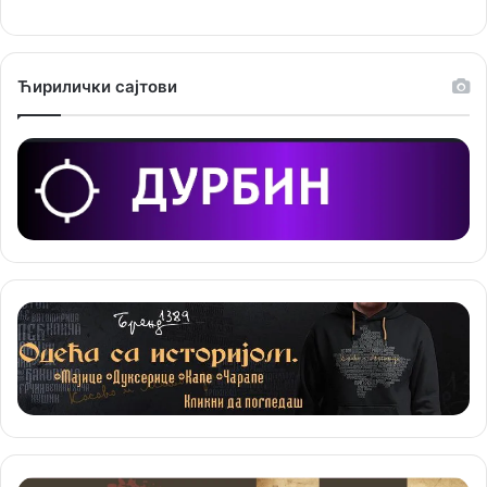
ј
е
Ћирилички сајтови