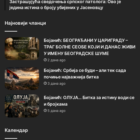
Застрашујућа сведочења српског патолога: Ово је
једина истина о броју убијених у Јасеновцу
Најновији чланци
Бојанић: БЕОГРАЂАНИ У ЦАРИГРАДУ –
ТРАГ БОЛНЕ СЕОБЕ КОЈИ И ДАНАС ЖИВИ
У ИМЕНУ БЕОГРАДСКЕ ШУМЕ
2 дана ago
Бојанић: Србија се буди – али тек сада
почиње најважнија битка
3 дана ago
Бојанић: ОЛУЈА… Битка за истину води се
и бројкама
5 дана ago
Календар