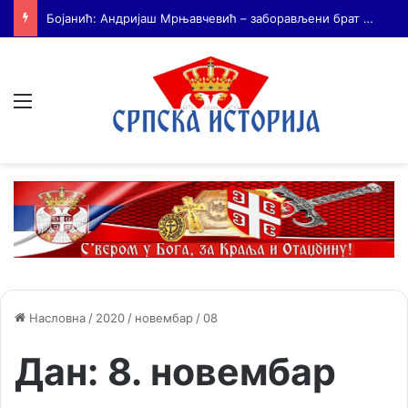
На Дражин дан у Лондону обележено 80. година од мучког убиства генерала Драгољуба Драже Михаиловића
Мени
Насловна
/
2020
/
новембар
/
08
Дан:
8. новембар