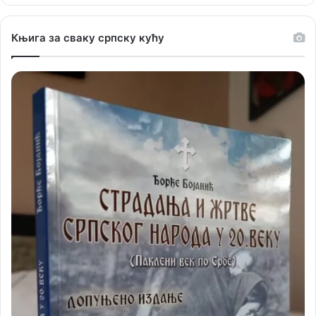
Књига за сваку српску кућу