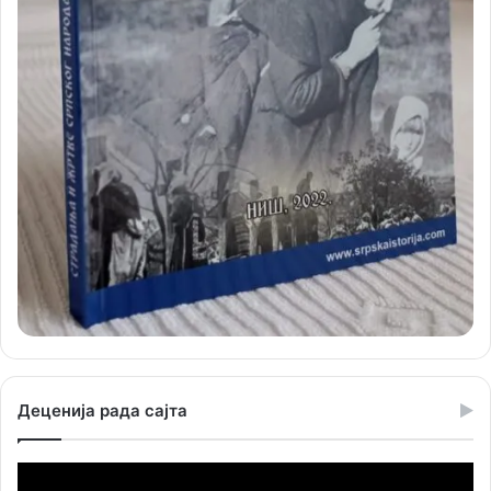
Деценија рада сајта
Прегледач