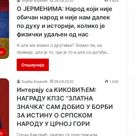
Ђорђе Бојанић
28.09.2020
5.829
О ЈЕРМЕНИМА: Народ који није
обичан народ и није нам далек
по духу и историји, колико је
физички удаљен од нас
А шта ми знамо о другима? Знамо ли, на
пример, шта је то, где је то и шта се догађа…
ти
Опширније
Ђорђе Бојанић
28.09.2020
1.249
Интервју са КИКОВИЋЕМ:
НАГРАДУ КПЗС ”ЗЛАТНА
ЗНАЧКА” САМ ДОБИО У БОРБИ
ЗА ИСТИНУ О СРПСКОМ
НАРОДУ У ЦРНОЈ ГОРИ
ју
Горан Киковић, окитио се престижном