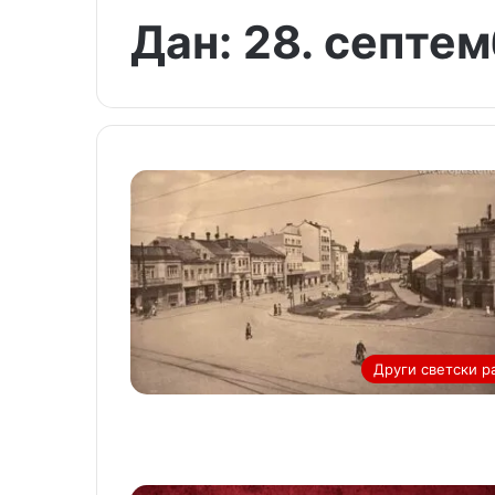
Дан:
28. септем
Други светски р