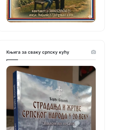
Књига за сваку српску кућу