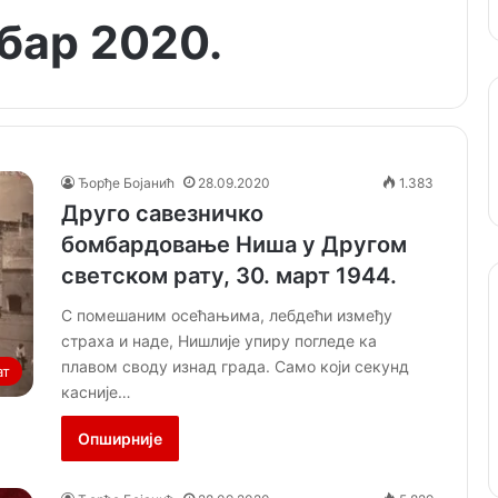
бар 2020.
Ђорђе Бојанић
28.09.2020
1.383
Друго савезничко
бомбардовање Ниша у Другом
светском рату, 30. март 1944.
С помешаним осећањима, лебдећи између
страха и наде, Нишлије упиру погледе ка
плавом своду изнад града. Само који секунд
ат
касније…
Опширније