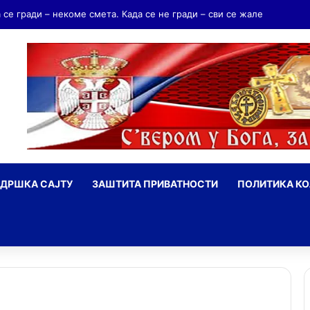
дријаш Мрњавчевић – заборављени брат Краљевића Марка
ДРШКА САЈТУ
ЗАШТИТА ПРИВАТНОСТИ
ПОЛИТИКА К
ражи