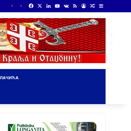
Facebook
X
LinkedIn
YouTube
vk.com
RSS
Log In
Random Article
Sidebar
ОЛАЧИЋА