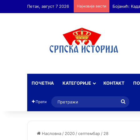
Петак, август 7 2026
Најновије вести
Бојанић: Ан
ПОЧЕТНА
КАТЕГОРИЈЕ
КОНТАКТ
ПО
Прет
Прати
Насловна
/
2020
/
септембар
/
28