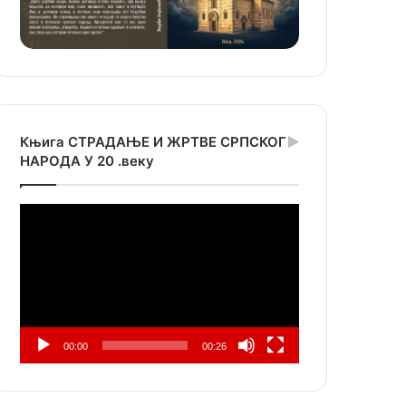
Књига СТРАДАЊЕ И ЖРТВЕ СРПСКОГ
НАРОДА У 20 .веку
Прегледач
видео
записа
00:00
00:26