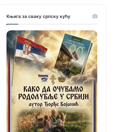
Књига за сваку српску кућу