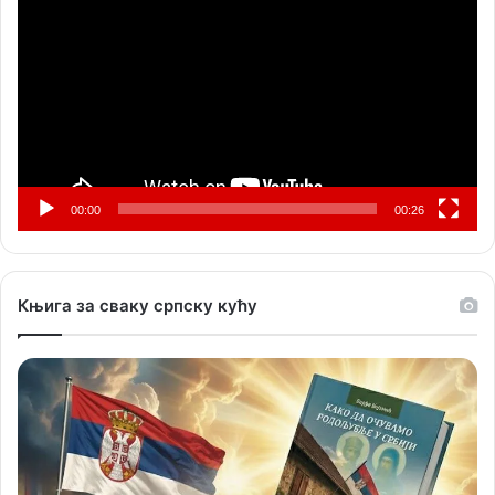
видео
записа
00:00
00:26
Књига за сваку српску кућу