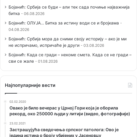
Бојанић: Србија се буди – али тек сада почиње најважнија
битка
06.08.2026
Бојанић: ОЛУЈА… Битка за истину води се и бројкама
04.08.2026
Бојанић: Србија мора да сними своју историју – ако је ми
не испричамо, испричаће је други
03.08.2026
Бојанић: Када се гради – некоме смета. Када се не гради –
сви се жале
01.08.2026
Наjпопуларније вести
02.02.2020
Овако је било вечерас у Црној Гори која је оборила
рекорд, око 250000 људи у литији (видео, фотографије)
23.02.2021
Застрашујућа сведочења српског патолога: Ово је
једина истина о броју убијених у Јасеновцу