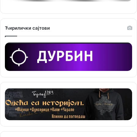
и
ј
е
Ћирилички сајтови