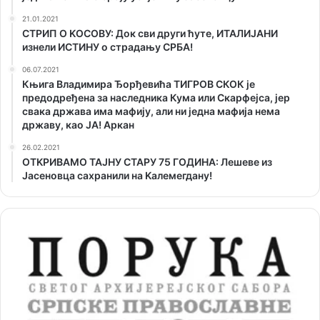
21.01.2021
СТРИП О KОСОВУ: Док сви други ћуте, ИТАЛИЈАНИ
изнели ИСТИНУ о страдању СРБА!
06.07.2021
Књига Владимира Ђорђевића ТИГРОВ СКОК је
предодређена за наследника Кума или Скарфејса, јер
свака држава има мафију, али ни једна мафија нема
државу, као ЈА! Аркан
26.02.2021
ОТKРИВАМО ТАЈНУ СТАРУ 75 ГОДИНА: Лешеве из
Јасеновца сахранили на Kалемегдану!