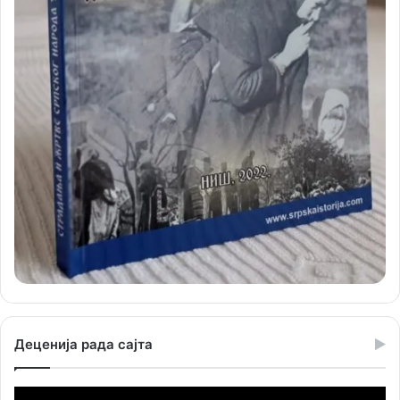
Деценија рада сајта
Прегледач