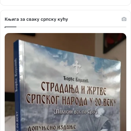
Књига за сваку српску кућу