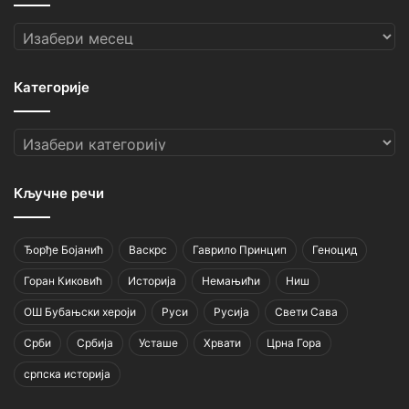
Архиве
Категорије
Категорије
Кључне речи
Ђорђе Бојанић
Васкрс
Гаврило Принцип
Геноцид
Горан Киковић
Историја
Немањићи
Ниш
ОШ Бубањски хероји
Руси
Русија
Свети Сава
Срби
Србија
Усташе
Хрвати
Црна Гора
српска историја