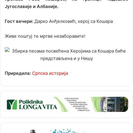
Југославије и Албаније.
Гост вечери:
Дарко Анђелковић, херој са Кошара
Живе поштуј те мртве незаборавите!
Приредила:
Српска историја