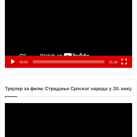
видео
записа
00:00
01:28
Трејлер за филм: Страдање Српског народа у 20. веку
Прегледач
видео
записа