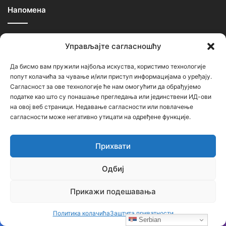
Напомена
Неки чланци (текстови и фотографије) на овом порталу
Управљајте сагласношћу
преузети су са других сајтова и портала уз наведене изворе.
Уколико садрже нетачне наводе, вређају неког, или крше
Да бисмо вам пружили најбоља искуства, користимо технологије
нечија ауторска права – молимо Вас да нас о томе обавестите
попут колачића за чување и/или приступ информацијама о уређају.
Сагласност за ове технологије ће нам омогућити да обрађујемо
ради уклањања спорног садржаја.
податке као што су понашање прегледања или јединствени ИД-ови
на овој веб страници. Недавање сагласности или повлачење
Контактирајте нас: bojanic73@gmail.com
сагласности може негативно утицати на одређене функције.
Контакт
Прихвати
Ђорђе Бојанић, проф. историје – главни уредник
Одбиј
Седиште: Србија, 18000, Ниш
Прикажи подешавања
Контакт: тел. +381 652061021
Политика колачића
Заштита приватности
редакција –bojanic73@gmail.com
Serbian