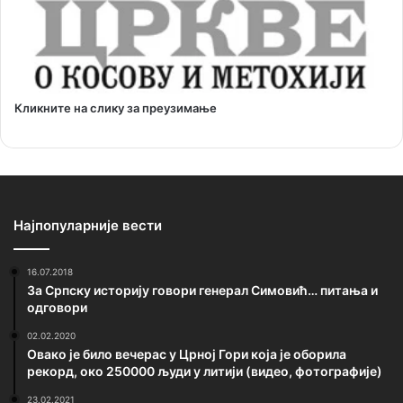
Кликните на слику за преузимање
Најпопуларније вести
16.07.2018
За Српску историју говори генерал Симовић… питања и
одговори
02.02.2020
Овако је било вечерас у Црној Гори која је оборила
рекорд, око 250000 људи у литији (видео, фотографије)
23.02.2021