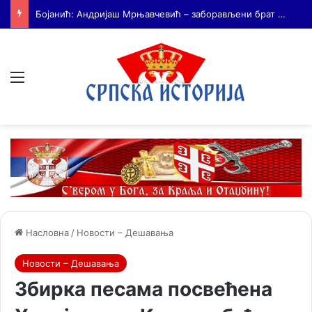
На Дражин дан у Лондону обележено 80. година од мучког убиства генерала Драгољуба Драже Михаиловића
Мени
Насловна
/
Новости – Дешавања
Новости – Дешавања
Збирка песама посвећена