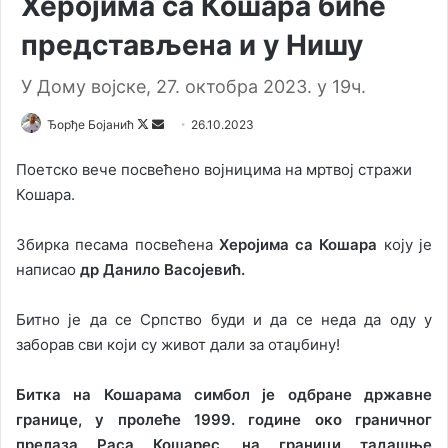
Херојима са Кошара биће
представљена и у Нишу
У Дому војске, 27. октобра 2023. у 19ч.
Ђорђе Бојанић
F
S
26.10.2023
o
e
Поетско вече посвећено војницима на мртвој стражи
l
n
Кошара.
l
d
o
a
Збирка песама посвећена
Херојима са Кошара
коју је
w
n
написао
др Данило Васојевић.
o
e
n
m
X
a
Битно је да се Српство буди и да се неда да оду у
i
заборав сви који су живот дали за отаџбину!
l
Битка на Кошарама симбол је одбране државне
границе, у пролеће 1999. године око граничног
прелаза Раса Кошарес, на граници тадашње