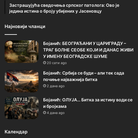
Застрашујућа сведочења српског патолога: Ово је
једина истина о броју убијених у Јасеновцу
Најновији чланци
Бојанић: БЕОГРАЂАНИ У ЦАРИГРАДУ –
ТРАГ БОЛНЕ СЕОБЕ КОЈИ И ДАНАС ЖИВИ
У ИМЕНУ БЕОГРАДСКЕ ШУМЕ
20 сати ago
Бојанић: Србија се буди – али тек сада
почиње најважнија битка
2 дана ago
Бојанић: ОЛУЈА… Битка за истину води се
и бројкама
4 дана ago
Календар