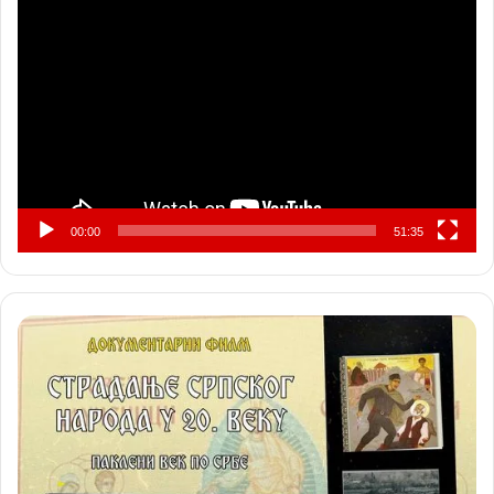
Прегледач
видео
записа
00:00
51:35