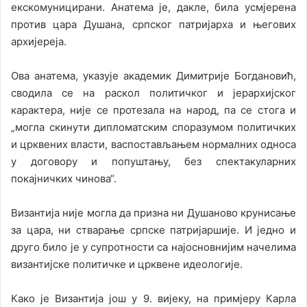
екскомуницирани. Анатема је, дакле, била усмјерена
против цара Душана, српског патријарха и његових
архијереја.
Ова анатема, указује академик Димитрије Богдановић,
сводила се на раскол политичког и јерархијског
карактера, није се протезала на народ, па се стога и
„могла скинути дипломатским споразумом политичких
и црквених власти, васпостављањем нормалних односа
у договору и попуштању, без спектакуларних
покајничких чинова“.
Византија није могла да призна ни Душаново крунисање
за цара, ни стварање српске патријаршије. И једно и
друго било је у супротности са најосновнијим начелима
византијске политичке и црквене идеологије.
Како је Византија још у 9. вијеку, на примјеру Карла