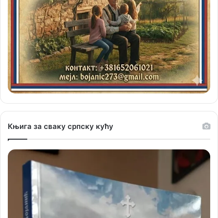
Књига за сваку српску кућу