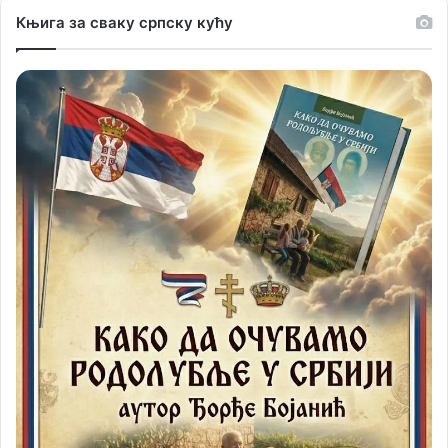
Књига за сваку српску кућу