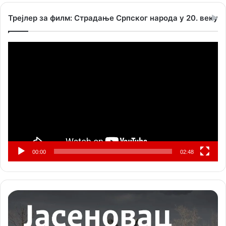
Трејлер за филм: Страдање Српског народа у 20. веку
Прегледач
видео
записа
00:00
02:48