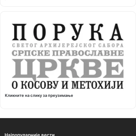
Кликните на слику за преузимање
Најпопуларније вести