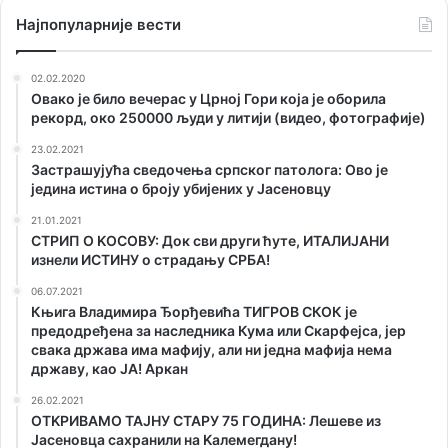
Наjпопуларније вести
02.02.2020
Овако је било вечерас у Црној Гори која је оборила
рекорд, око 250000 људи у литији (видео, фотографије)
23.02.2021
Застрашујућа сведочења српског патолога: Ово је
једина истина о броју убијених у Јасеновцу
21.01.2021
СТРИП О KОСОВУ: Док сви други ћуте, ИТАЛИЈАНИ
изнели ИСТИНУ о страдању СРБА!
06.07.2021
Књига Владимира Ђорђевића ТИГРОВ СКОК је
предодређена за наследника Кума или Скарфејса, јер
свака држава има мафију, али ни једна мафија нема
државу, као ЈА! Аркан
26.02.2021
ОТKРИВАМО ТАЈНУ СТАРУ 75 ГОДИНА: Лешеве из
Јасеновца сахранили на Kалемегдану!