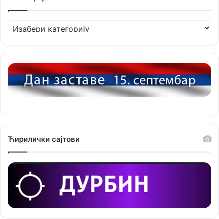
Категорије
Ћирилички сајтови