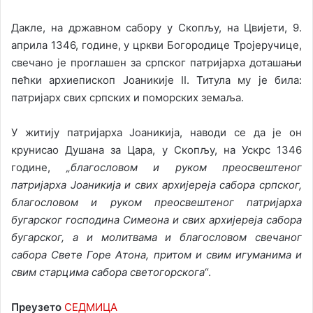
Дакле, на државном сабору у Скопљу, на Цвијети, 9.
априла 1346, године, у цркви Богородице Тројеручице,
свечано је проглашен за српског патријарха доташањи
пећки архиепископ Јоаникије II. Титула му је била:
патријарх свих српских и поморских земаља.
У житију патријарха Јоаникија, наводи се да је он
крунисао Душана за Цара, у Скопљу, на Ускрс 1346
године,
„благословом и руком преосвештеног
патријарха Јоаникија и свих архијереја сабора српског,
благословом и руком преосвештеног патријарха
бугарског господина Симеона и свих архијереја сабора
бугарског, а и молитвама и благословом свечаног
сабора Свете Горе Атона, притом и свим игуманима и
свим старцима сабора светогорскога
“.
Преузето
СЕДМИЦА