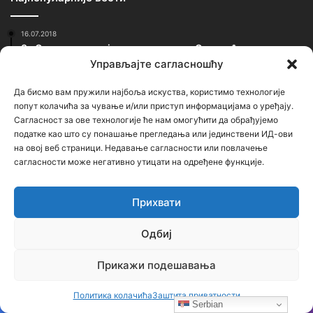
16.07.2018
За Српску историју говори генерал Симовић… питања и
одговори
Управљајте сагласношћу
02.02.2020
Да бисмо вам пружили најбоља искуства, користимо технологије
Овако је било вечерас у Црној Гори која је оборила
попут колачића за чување и/или приступ информацијама о уређају.
рекорд, око 250000 људи у литији (видео, фотографије)
Сагласност за ове технологије ће нам омогућити да обрађујемо
23.02.2021
податке као што су понашање прегледања или јединствени ИД-ови
Застрашујућа сведочења српског патолога: Ово је
на овој веб страници. Недавање сагласности или повлачење
једина истина о броју убијених у Јасеновцу
сагласности може негативно утицати на одређене функције.
Најновији чланци
Прихвати
Одбиј
Бојанић: ОЛУЈА… Битка за истину води се
и бројкама
Прикажи подешавања
2 дана ago
Бојанић: Србија мора да сними своју
Политика колачића
Заштита приватности
Serbian
историју – ако је ми не испричамо,
Facebook
X
LinkedIn
VKontakte
Skype
Messenger
WhatsApp
Telegram
Viber