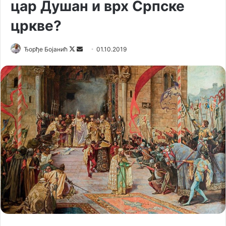
цар Душан и врх Српске
цркве?
Follow
Send
Ђорђе Бојанић
01.10.2019
on
an
X
email