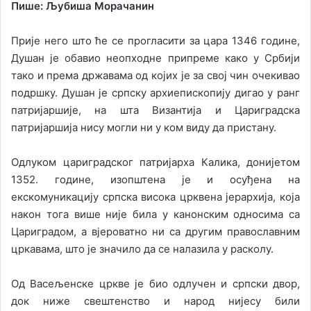
Пише: Љубиша Морачанин
Прије него што ће се прогласити за цара 1346 године,
Душан је обавио неопходне припреме како у Србији
тако и према државама од којих је за свој чин очекивао
подршку. Душан је српску архиепископију дигао у ранг
патријаршије, на шта Византија и Цариградска
патријаршија нису могли ни у ком виду да пристану.
Одлуком цариградског патријарха Калика, донијетом
1352. године, изопштена је и осуђена на
екскомуникацију српска висока црквена јерархија, која
након тога више није била у канонским односима са
Цариградом, а вјероватно ни са другим православним
цркавама, што је значило да се налазила у расколу.
Од Васељенске цркве је био одлучен и српски двор,
док ниже свештенство и народ нијесу били