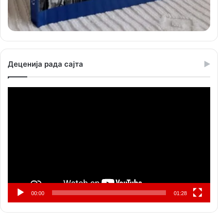
Деценија рада сајта
Прегледач
видео
записа
00:00
01:28