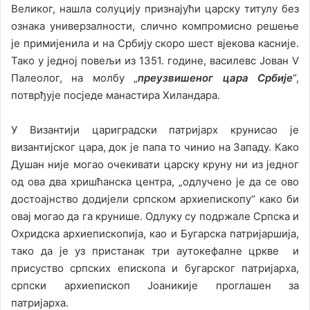
Великог, нашла солуцију признајући царску титулу без
ознака универзалности, слично компромисно решење
је примијенила и на Србију скоро шест вјекова касније.
Тако у једној повељи из 1351. године, василевс Јован V
Палеолог, на молбу „
преузвишеног цара Србије
“,
потврђује посједе манастира Хиландара.
У Византији цариградски патријарх крунисао је
византијског цара, док је папа то чинио на Западу. Како
Душан није могао очекивати царску круну ни из једног
од ова два хришћанска центра, „одлучено је да се ово
достоајнство додијели српском архиепископу“ како би
овај могао да га крунише. Одлуку су подржале Српска и
Охридска архиепископија, као и Бугарска патријаршија,
тако да је уз пристанак три аутокефалне цркве и
присуство српских епископа и бугарског патријарха,
српски архиепископ Јоаникије проглашен за
патријарха.