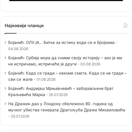
Најновији чланци
Бојанић: ОЛУЈА… Битка за истину води се и бројкама
04.08.2026
Бојанић: Србија мора да сними своју историју – ако је ми
не испричамо, испричаће је други
03.08.2026
Бојанић: Када се гради – некоме смета. Када се не гради –
сви се жале
01.08.2026
Бојанић: Андријаш Мрњавчевић – заборављени брат
Краљевића Марка
26.07.2026
На Дражин дан у Лондону обележено 80. година од
мучког убиства генерала Драгољуба Драже Михаиловића
25.07.2026