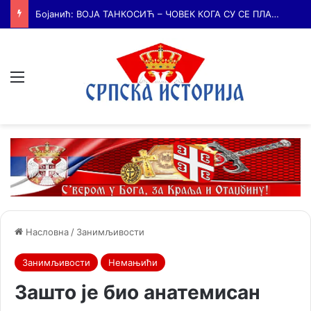
Бојанић: БЕЧ – ГРАД У КОМЕ ЈЕ КУЦАЛО СРЦЕ СРПСКЕ КУЛТУРЕ и место где су се сударале две визије српске будућности
Мени
Насловна
/
Занимљивости
Занимљивости
Немањићи
Зашто је био анатемисан