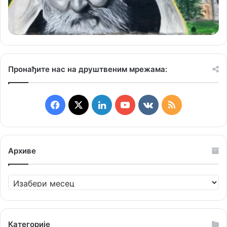
Пронађите нас на друштвеним мрежама:
Facebook
X
LinkedIn
YouTube
vk.com
RSS
Архиве
Архиве
Категорије