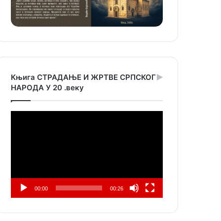
Књига СТРАДАЊЕ И ЖРТВЕ СРПСКОГ
НАРОДА У 20 .веку
Прегледач
видео
записа
00:00
00:26