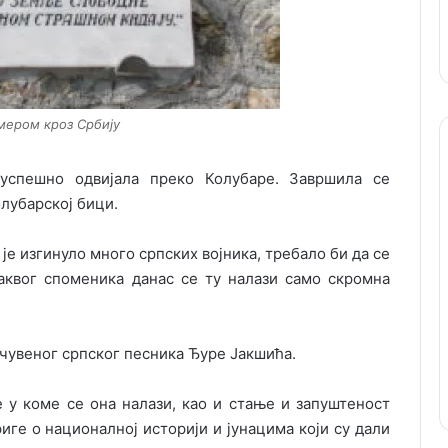
мером кроз Србију
успешно одвијала преко Колубаре. Завршила се
лубарској бици.
 је изгинуло много српских војника, требало би да се
аквог споменика данас се ту налази само скромна
чувеног српског песника Ђуре Јакшића.
 у коме се она налази, као и стање и запуштеност
иге о националној историји и јунацима који су дали