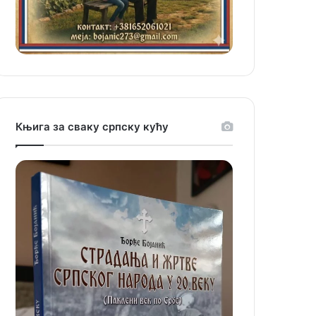
Књига за сваку српску кућу