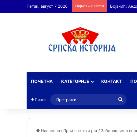
Петак, август 7 2026
Најновије вести
ПОЧЕТНА
КАТЕГОРИЈЕ
КОНТАКТ
ПО
Прет
Прати
Насловна
/
Први светски рат
/
Заборављена спом