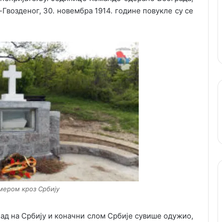
возденог, 30. новембра 1914. године повукле су се
мером кроз Србију
пад на Србију и коначни слом Србије сувише одужио,