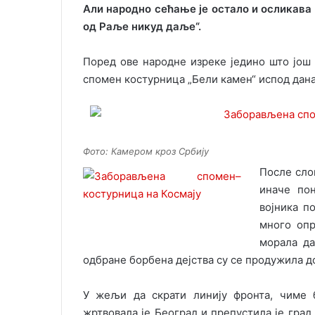
Али народно сећање је остало и осликава
од Раље никуд даље“.
Поред ове народне изреке једино што још п
спомен костурница „Бели камен“ испод дан
Фото: Камером кроз Србију
После сло
иначе по
војника п
много опр
морала да
одбране борбена дејства су се продужила д
У жељи да скрати линију фронта, чиме 
жртвовала је Београд и препустила је гра