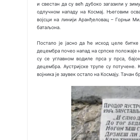
и свестан да су већ дубоко загазили у зим
одлучном нападу на Космај. Његовим осва
војсци на линији Аранђеловац – Горњи Мил
батаљона.
Постало је јасно да ће исход целе битке 
децембра почео напад на српске положаје 
су се углавном водиле прса у прса, бајо
децембра. Аустријске трупе су потучене. 
војника је заувек остало на Космају. Тачан 