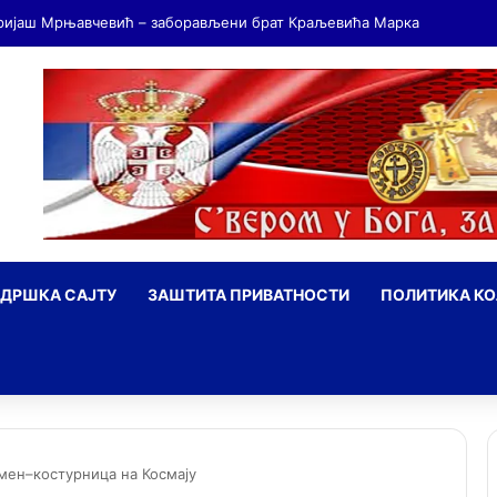
ДРШКА САЈТУ
ЗАШТИТА ПРИВАТНОСТИ
ПОЛИТИКА К
ражи
ен–костурница на Космају