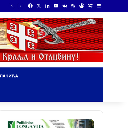
Facebook
X
LinkedIn
YouTube
vk.com
RSS
Log In
Random Article
Sidebar
На Дражин дан у Лондону обележено 80. година од мучког убиства генерала Драгољуба Драже Михаиловића
ОЛАЧИЋА