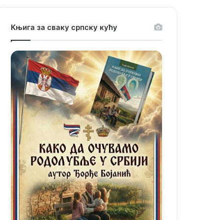
Књига за сваку српску кућу