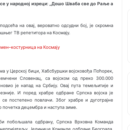
 се у народној изреци: „Дошо Шваба све до Раље а
одсећа на овај, вероватно одсудни бој, је скромна
ашњег ТВ репетитора на Космају.
ма у Церској бици, Хабсбуршки војсковођа Поћорек,
немчени Словенац, са војском од преко 300.000
оновио је напад на Србију. Овај пута темељитије и
езније. И поред храбре одбране Српска војска је
 се постепено повлачи. Због храбре и дуготрајне
о почетка децембра и наступа зиме.
би побољшала одбрану, Српска Врховна Команда
д непријатељу. Јединице Команде одбране Београда,