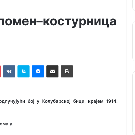
помен–костурница
Pinterest
VKontakte
Skype
Messenger
Подели путем мејла
Штампај
лучујући бој у Колубарској бици, крајем 1914.
смају.