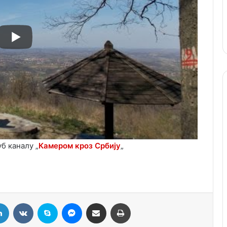
б каналу „
Камером кроз Србију
„
LinkedIn
VKontakte
Skype
Messenger
Подели путем мејла
Штампај