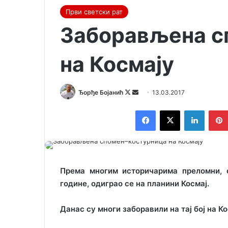
Први светски рат
Заборављена с
на Космају
Ђорђе Бојанић
F
S
13.03.2017
o
e
Facebook
X
LinkedIn
l
n
l
d
o
a
w
n
o
e
Према многим историчарима преломни, од
n
m
године, одиграо се на планини Космај.
X
a
i
Данас су многи заборавили на тај бој на Ко
l