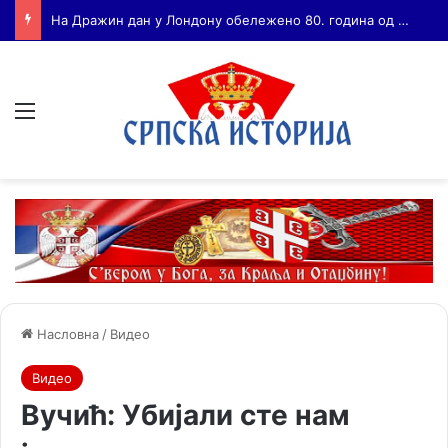
Бојанић: ВОЈА ТАНКОСИЋ – ЧОВЕК КОГА СУ СЕ ПЛАШИЛИ И ЖИВОГ И МРТВОГ, а нема ни споненик
Мени
Насловна
/
Видео
Видео
Вучић: Убијали сте нам