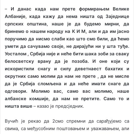
–
И данас када нам прете формирањем Велике
Албаније, када кажу да нема ништа од Заједнице
српских општина, наше је да будемо мирни, да
бринемо о нашем народу на К И М, али и да им јасно
поручимо да нисмо слаби као што смо били, да ћемо
умети да сачувамо своје, не дирајући ни у шта туђе.
Уосталом , Србија није и неће бити шака зоби за сваку
белосветску врану да је позоба. И оне који су
искористили снагу и силу деветнаест бахатих и
окрутних само молим да нам не прете , да не мисле
да је Србија сломљена и да неће имати снаге да
одговори. Молимо вас, само вас молимо, наше
албанске комшије, да нам не претите. Само то и
ништа више
– казао је предсједник.
Вучић је рекао да 2смо спремни да сарађујемо са
свима, са међусобним поштовањем и уважавањем, али