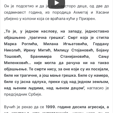
Он је подсетио и да је шеснаесторо деце, од две до
седамнаест година, из породица Ахметај и Хасани
убијено у колони која се враћала кући у Призрен.
„
То је, у једном наслову, на западу, једноставно
објашњено „трагична грешка“. Смрт која је стигла
Марка Роглића, Милана Игњатовића, Гордану
Николић, Ирену Митић, Милицу Стојановић, Бојану
Тошовић, Бранимира Станијановића, Сању
Миленковић… није могла да рачуна ни на такво
објашњење. Те смрти нису, за оне који су их посејали,
биле ни трагичне, а још мање грешка. Биле су намера,
биле су јасна одлука, преки суд над једном земљом,
над њеним људима, над њеном децом“,
нагласио је
предсједник Србије.
Вучић је рекао да се
1999. године десила агресија, а