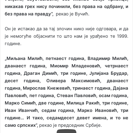
никакав грех нису починили, без права на одбрану, и
без права на правду“,
рекао је Вучић.
Он је истакао да за тај злочин нико није одговара, и да
је немогуће објаснити то што нам је урађено те 1999.
године.
„Миљана Милић, петнаест година, Владимир Милић,
дванаест година, Миомир Младеновић, четрнаест
година, Драган Димић, три године, Јулијана Брудар,
десет година, Оливера Максимовић, дванаест
година, Мирослав Кнежевић, тринаест година, Дајана
Павловић, пет година, Стеван Павловић, осам година,
Марко Симић, две године, Милица Ракић, три године,
Иван Иванчић, седам година, Марко Ивановић, три
године… И тако, седамдесет девет имена, и то не
само српских“,
рекао је председник Србије.