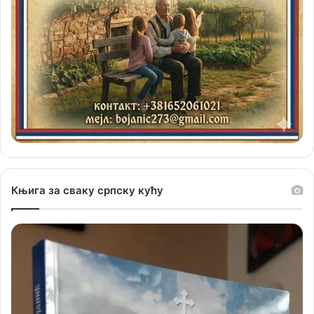
Књига за сваку српску кућу