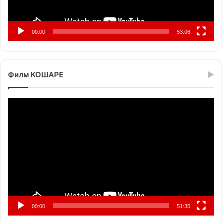
00:00
53:06
Филм КОШАРЕ
Прегледач
видео
записа
00:00
51:35