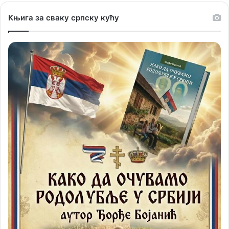
Књига за сваку српску кућу