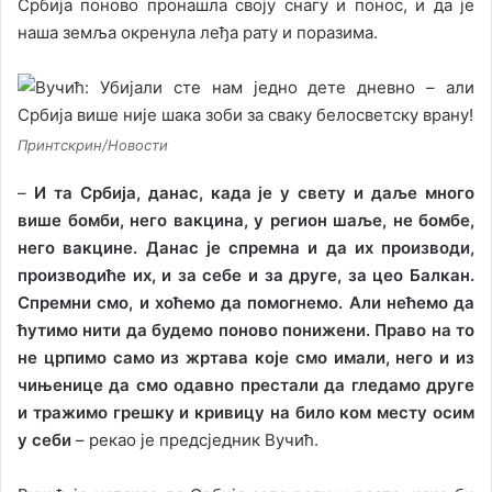
Србија поново пронашла своју снагу и понос, и да је
наша земља окренула леђа рату и поразима.
Принтскрин/Новости
–
И та Србија, данас, када је у свету и даље много
више бомби, него вакцина, у регион шаље, не бомбе,
него вакцине. Данас је спремна и да их производи,
производиће их, и за себе и за друге, за цео Балкан.
Спремни смо, и хоћемо да помогнемо. Али нећемо да
ћутимо нити да будемо поново понижени. Право на то
не црпимо само из жртава које смо имали, него и из
чињенице да смо одавно престали да гледамо друге
и тражимо грешку и кривицу на било ком месту осим
у себи
– рекао је предсједник Вучић.