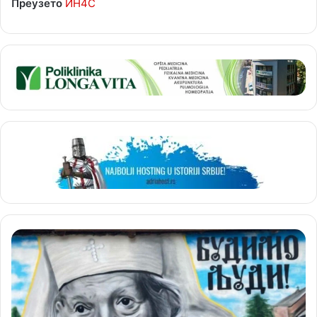
Преузето
ИН4С