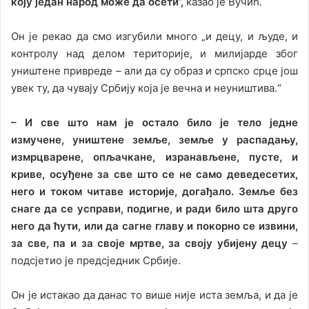
коју један народ може да осети“,
казао је Вучић.
Он је рекао да смо изгубили много „и децу, и људе, и
контролу над делом територије, и милијарде због
уништене привреде – али да су образ и српско срце још
увек ту, да чувају Србију која је вечна и неуништива.“
– И све што нам је остало било је тело једне
измучене, уништене земље, земље у распадању,
измрцварене, опљачкане, изранављене, пусте, и
криве, осуђене за све што се не само деведесетих,
него и током читаве историје, догађало. Земље без
снаге да се усправи, подигне, и ради било шта друго
него да ћути, или да сагне главу и покорно се извини,
за све, па и за своје мртве, за своју убијену децу
–
подсјетио је предсједник Србије.
Он је истакао да данас то више није иста земља, и да је