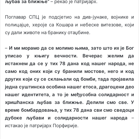
љубав за ближње“
– рекао је патријарх.
Поглавар СПЦ је подсјетио на див-јунаке, војнике и
полицајце, хероје са Кошара и небеске витезове, који
су дали животе на бранику отаџбине.
–
И ми морамо да се молимо њима, зато што их је Бог
уписао у књигу вечности. Вечерас желим да
истакнем да се у тих 78 дана код нашег народа, не
само код оних који су бранили мостове, него и код
других који су се склањали од бомби, тада пројавила
једна суштинска особина нашег етоса, драгоцени део
нашег идентитета, а то је међусобна солидарност и
хришћанска љубав за ближње. Делили смо све. У
време бомбардовања, у тих 78 дана сви смо сведоци
дубоке љубави и солидарности нашег народа
–
истакао је патријарх Порфирије.