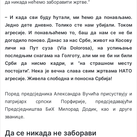
да никада нећемо заборавити жртве.“
– И када сви буду ћутали, ми ћемо да понављамо.
Једно дете дневно. Толико сте нам убијали. Током
агресије. И понављаћемо то, баш да нам се не би
догодило поново. Данас за нас Србе, живот на Косову
личи на Пут суза (Via Dolorosa), на успињање
последњим снагама на Голготу, али ми не би ни били
Срби да нисмо кадри, и “на страшном месту
постојати“. Нека је вечна слава свим жртвама НАТО
агресије. Живела слободна и поносна Србија!
Поред предсједника Александра Вучића присуствују и
патријарх српски Порфирије, предсједавајући
Предсједништва БиХ Милорад Додик, као и друге
званице.
Да се никада не заборави