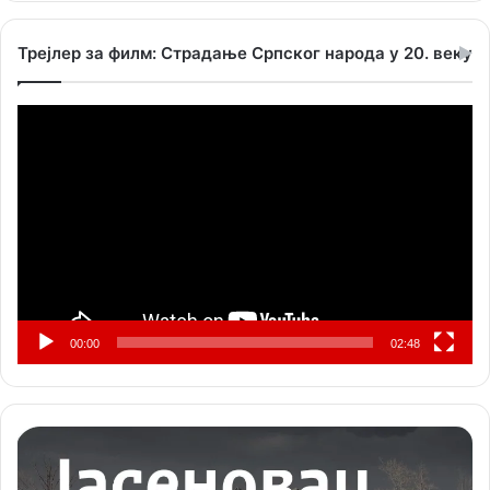
Трејлер за филм: Страдање Српског народа у 20. веку
Прегледач
видео
записа
00:00
02:48