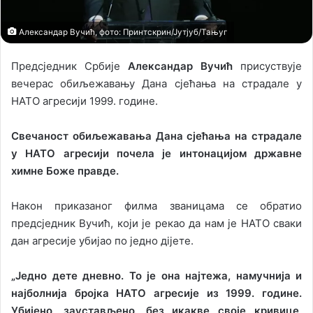
l
Александар Вучић, фото: Принтскрин/Јутјуб/Тањуг
Предсједник Србије
Александар Вучић
присуствује
вечерас обиљежавању Дана сјећања на страдале у
НАТО агресији 1999. године.
Свечаност обиљежавања Дана сјећања на страдале
у НАТО агресији почела је интонацијом државне
химне Боже правде.
Након приказаног филма званицама се обратио
предсjедник Вучић, који је рекао да нам је НАТО сваки
дан агресије убијао по једно дijете.
„Једно дете дневно. То је она најтежа, намучнија и
најболнија бројка НАТО агресије из 1999. године.
Убијено, заустављено, без икакве своје кривице,