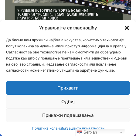
Управљајте сагласношћу
Да бисмо вам пружили најбоља искуства, користимо технологије
попут колачића за чување и/или приступ информацијама о уређају.
Сагласност за ове технологије ће нам омогућити да обрађујемо
податке као што су понашање прегледања или јединствени ИД-ови
на овој веб страници. Недавање сагласности или повлачење
сагласности може негативно утицати на одређене функције.
Прихвати
Одбиј
Прикажи подешавања
Политика колачића
Заштита приватности
Serbian