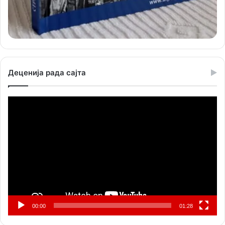
Деценија рада сајта
Прегледач
видео
записа
00:00
01:28