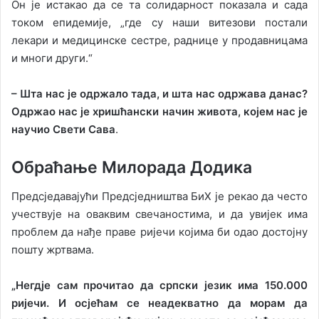
Он је истакао да се та солидарност показала и сада
током епидемије, „где су наши витезови постали
лекари и медицинске сестре, раднице у продавницама
и многи други.“
– Шта нас је одржало тада, и шта нас одржава данас?
Одржао нас је хришћански начин живота, којем нас је
научио Свети Сава
.
Обраћање Милорада Додика
Предсједавајући Предсједништва БиХ је рекао да често
учествује на оваквим свечаностима, и да увијек има
проблем да нађе праве ријечи којима би одао достојну
пошту жртвама.
„Негдје сам прочитао да српски језик има 150.000
ријечи. И осјећам се неадекватно да морам да