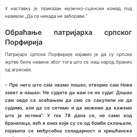
У наставку је приказан музичко-сценски комад под
називом „Да се никада не заборави.“
Обраћање патријарха српског
Порфирија
Патријарх српски Порфирије изјавио је да су српске
жртве биле невине због тога што се наш народ бранио
од агресије.
–
Пре него што сам овамо пошао, отворио сам Нови
завет и нашао: ‘Не судите да вам се не суди’. Дошао
сам овде са осећањем да смо се сакупили не да
судимо, али да се сетимо и да можемо да кажемо
шта је истина“. У тих 78 дана се, не само код
бранилаца, већ и оних који су се од бомби склањали,
појавила се међусобна солидарност и хришћанска