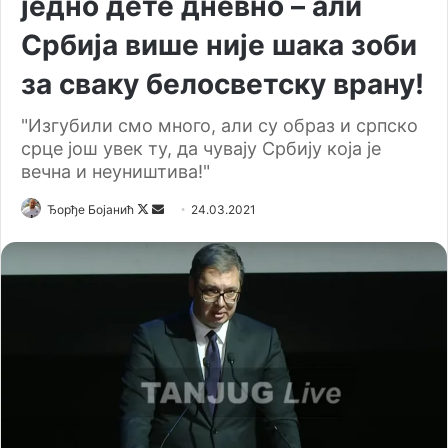
једно дете дневно – али
Србија више није шака зоби
за сваку белосветску врану!
"Изгубили смо много, али су образ и српско
срце још увек ту, да чувају Србију која је
вечна и неуништива!"
Ђорђе Бојанић
F
S
24.03.2021
o
e
l
n
l
d
o
a
w
n
o
e
n
m
X
a
i