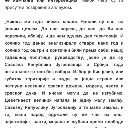
не кампања или интервенција
, након чега су га
присутни поздравили аплаузом.
„Никога ми тада нисмо напали. Напали су нас, са
јасним циљем. Да нас поразе, да нас, да би нас
поразили, убијају, и да нам одузму део територије. И
колико год данас анализирали ствари, како год и
колико год оштри и критични били према себи, нашој
тадашњој политици, руководству, јасно је да су
Савезна Република Југославија и Србија тада
остављене готово без избора. Избор је био језив, или
губитак територије и људи са једне стране или
потпуни нестанак српске државе, морала, части и
српског духа. И нисмо могли да не изгубимо.
Деветнаест великих напала је једну малу земљу,
Савезну Републику Југославију и та мала земља, и
тај мали народ одржали су им час из оног
најважнијег, части, морала и љубави према слободи