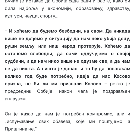
Вучић је истакао да Србија сада ради и расте, како би
била најбоља у економији, образовању, здравству,
култури, науци, спорту…
– И хоћемо да будемо безбедни, на свом. Да никада
више не дођемо у ситуацију да нам неко убија децу,
руши земљу, или наш народ протерује. Хоћемо да
останемо слободни, да сами одлучујемо о својој
судбини, и да нам нико више не одузме све, а да нам
не да ништа. А ништа је данас, и то ћу да понављам
колико год буде потребно, идеја да нас Косово
призна, не би ли ми признали Косово
– рекао је
председник Србије, након чега је поздрављен
аплаузом.
Он је казао да нам је потребан компромис, али и
„испуњавање свих обавеза, које ми поштујемо, а
Приштина не.“