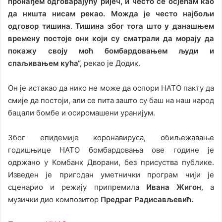
пронађем одговарајућу ријеч, и често се осјећам као
да ништа нисам рекао. Можда је често најбољи
одговор тишина. Тишина због тога што у данашњем
времену постоје они који су сматрали да морају да
покажу своју моћ бомбардовањем људи и
спаљивањем кућа“,
рекао је Додик.
Он је истакао да нико не може да оспори НАТО пакту да
смије да постоји, али се пита зашто су баш на наш народ
бацали бомбе и осиромашени уранијум.
Због епидемије коронавируса, обиљежавање
годишњице НАТО бомбардовања ове године је
одржано у Комбанк Дворани, без присуства публике.
Изведен је пригодан уметнички програм чији је
сценарио и режију припремила
Ивана Жигон
, а
музички дио композитор
Предраг Радисављевић.