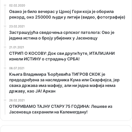
02.02.2020
Овако је било вечерас у Црној Гори која је оборила
рекорд, око 250000 људи у литији (видео, фотографије)
23.02.2021
Застрашујућа сведочења српског патолога: Ово је
једина истина о броју убијених у Јасеновцу
21.01.2021
СТРИП О KОСОВУ: Док сви други ћуте, ИТАЛИЈАНИ
изнели ИСТИНУ о страдању СРБА!
06.07.2021
Књига Владимира Ђорђевића ТИГРОВ СКОК је
предодређена за наследника Кума или Скарфејса, јер
свака држава има мафију, али ни једна мафија нема
државу, као ЈА! Аркан
26.02.2021
ОТKРИВАМО ТАЈНУ СТАРУ 75 ГОДИНА: Лешеве из
Јасеновца сахранили на Kалемегдану!