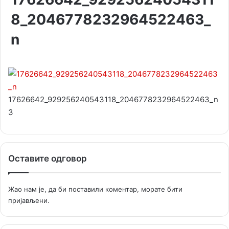
8_2046778232964522463_
n
17626642_929256240543118_2046778232964522463_n
3
Оставите одговор
Жао нам је, да би поставили коментар, морате
бити
пријављени
.