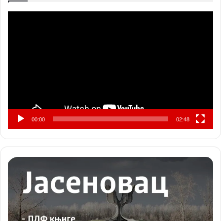
Прегледач
видео
записа
00:00
02:48