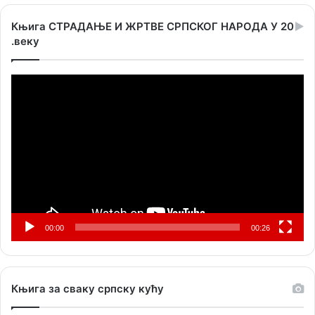
Књига СТРАДАЊЕ И ЖРТВЕ СРПСКОГ НАРОДА У 20
.веку
Прегледач
видео
записа
00:00
00:26
Књига за сваку српску кућу