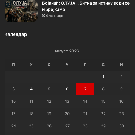
Бојанић: ОЛУЈА… Битка за истину води се
и бројкама
4 дана ago
Календар
август 2026.
П
У
С
Ч
П
С
Н
1
2
3
4
5
6
7
8
9
10
11
12
13
14
15
16
17
18
19
20
21
22
23
24
25
26
27
28
29
30