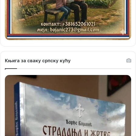
Књига за сваку српску кућу