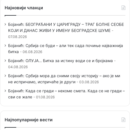
Најновији чланци
Бојанић: БЕОГРАЂАНИ У ЦАРИГРАДУ – ТРАГ БОЛНЕ СЕОБЕ
КОЈИ И ДАНАС ЖИВИ У ИМЕНУ БЕОГРАДСКЕ ШУМЕ
07.08.2026
Бојанић: Србија се буди – али тек сада почиње најважнија
битка
06.08.2026
Бојанић: ОЛУЈА… Битка за истину води се и бројкама
04.08.2026
Бојанић: Србија мора да сними своју историју – ако је ми
не испричамо, испричаће је други
03.08.2026
Бојанић: Када се гради – некоме смета. Када се не гради –
сви се жале
01.08.2026
Наjпопуларније вести