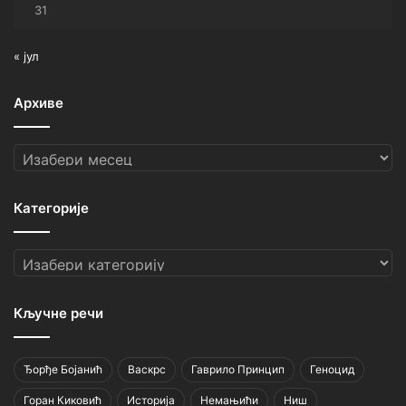
31
« јул
Архиве
Архиве
Категорије
Категорије
Кључне речи
Ђорђе Бојанић
Васкрс
Гаврило Принцип
Геноцид
Горан Киковић
Историја
Немањићи
Ниш