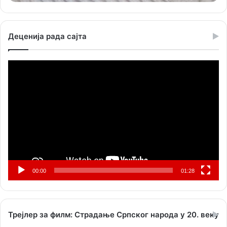
Деценија рада сајта
Прегледач
видео
записа
00:00
01:28
Трејлер за филм: Страдање Српског народа у 20. веку