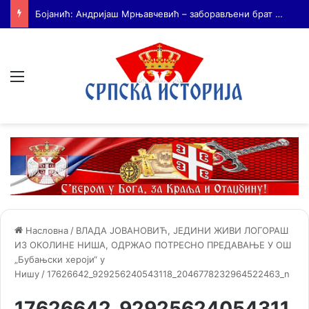
На Дражин дан у Лондону обележено 80. година од мучког убиства генерала Драгољуба Драже Михаиловића
Мени
Насловна
/
ВЛАДА ЈОВАНОВИЋ, ЈЕДИНИ ЖИВИ ЛОГОРАШ
ИЗ ОКОЛИНЕ НИША, ОДРЖАО ПОТРЕСНО ПРЕДАВАЊЕ У ОШ
„Бубањски хероји“ у
Нишу
/
17626642_929256240543118_2046778232964522463_n
17626642_92925624054311