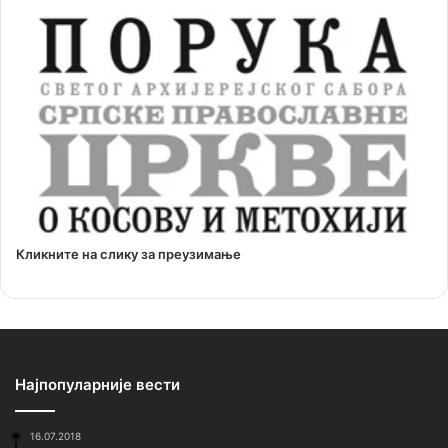
Кликните на слику за преузимање
Најпопуларније вести
16.07.2018