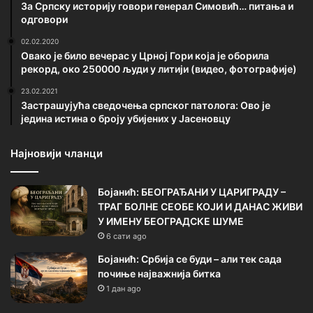
За Српску историју говори генерал Симовић… питања и
одговори
02.02.2020
Овако је било вечерас у Црној Гори која је оборила
рекорд, око 250000 људи у литији (видео, фотографије)
23.02.2021
Застрашујућа сведочења српског патолога: Ово је
једина истина о броју убијених у Јасеновцу
Најновији чланци
Бојанић: БЕОГРАЂАНИ У ЦАРИГРАДУ –
ТРАГ БОЛНЕ СЕОБЕ КОЈИ И ДАНАС ЖИВИ
У ИМЕНУ БЕОГРАДСКЕ ШУМЕ
6 сати ago
Бојанић: Србија се буди – али тек сада
почиње најважнија битка
1 дан ago