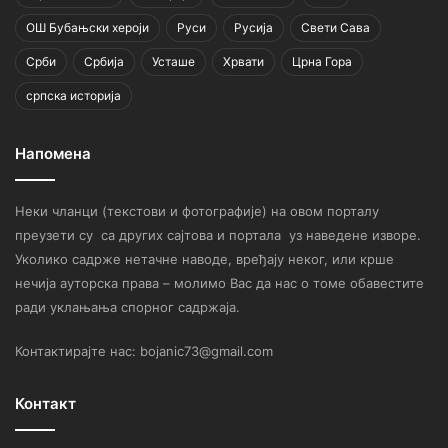
ОШ Бубањски хероји
Руси
Русија
Свети Сава
Срби
Србија
Усташе
Хрвати
Црна Гора
српска историја
Напомена
Неки чланци (текстови и фотографије) на овом порталу
преузети су са других сајтова и портала уз наведене изворе.
Уколико садрже нетачне наводе, вређају неког, или крше
нечија ауторска права – молимо Вас да нас о томе обавестите
ради уклањања спорног садржаја.
Контактирајте нас: bojanic73@gmail.com
Контакт