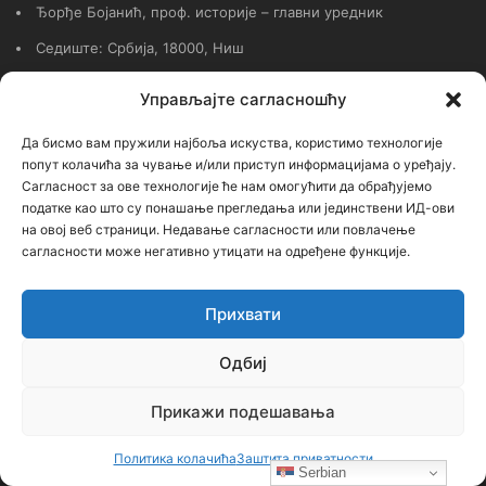
Ђорђе Бојанић, проф. историје – главни уредник
Седиште: Србија, 18000, Ниш
Контакт: тел. +381 652061021
Управљајте сагласношћу
редакција –bojanic73@gmail.com
Да бисмо вам пружили најбоља искуства, користимо технологије
администратор – bojanic73@gmail.com
попут колачића за чување и/или приступ информацијама о уређају.
Сагласност за ове технологије ће нам омогућити да обрађујемо
…
податке као што су понашање прегледања или јединствени ИД-ови
на овој веб страници. Недавање сагласности или повлачење
Сајт није под финансијским, политичким и идеолошким
сагласности може негативно утицати на одређене функције.
утицајем ни једне политичке опције или организације. Сајт није
профитабилан, заснива се на добровољном раду.
Прихвати
Одбиј
Пријавите се на наш бесплатни Билтен (newsletter)
Прикажи подешавања
Политика колачића
Заштита приватности
Унесите
Serbian