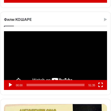
Филм КОШАРЕ
Прегледач
видео
записа
00:00
51:35