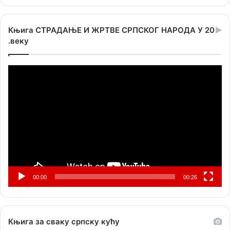
Књига СТРАДАЊЕ И ЖРТВЕ СРПСКОГ НАРОДА У 20
.веку
Прегледач
видео
записа
00:00
00:26
Књига за сваку српску кућу