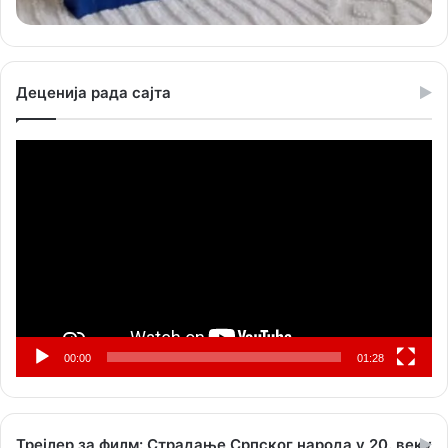
Деценија рада сајта
Прегледач
видео
записа
00:00
01:28
Трејлер за филм: Страдање Српског народа у 20. веку