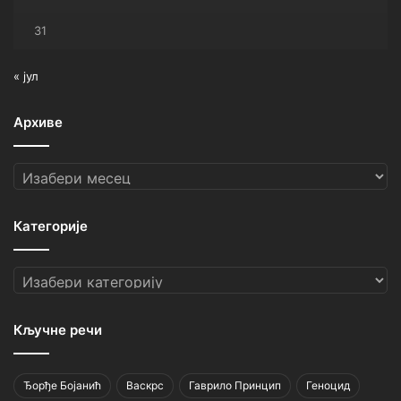
31
« јул
Архиве
Архиве
Категорије
Категорије
Кључне речи
Ђорђе Бојанић
Васкрс
Гаврило Принцип
Геноцид