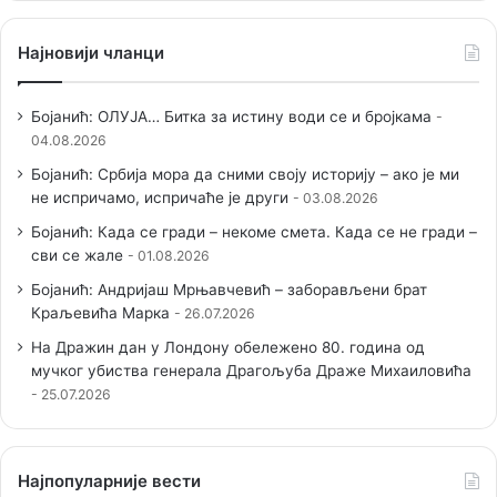
Најновији чланци
Бојанић: ОЛУЈА… Битка за истину води се и бројкама
04.08.2026
Бојанић: Србија мора да сними своју историју – ако је ми
не испричамо, испричаће је други
03.08.2026
Бојанић: Када се гради – некоме смета. Када се не гради –
сви се жале
01.08.2026
Бојанић: Андријаш Мрњавчевић – заборављени брат
Краљевића Марка
26.07.2026
На Дражин дан у Лондону обележено 80. година од
мучког убиства генерала Драгољуба Драже Михаиловића
25.07.2026
Наjпопуларније вести