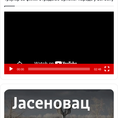
Прегледач
видео
записа
00:00
02:48