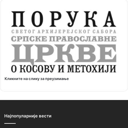
Кликните на слику за преузимање
Најпопуларније вести