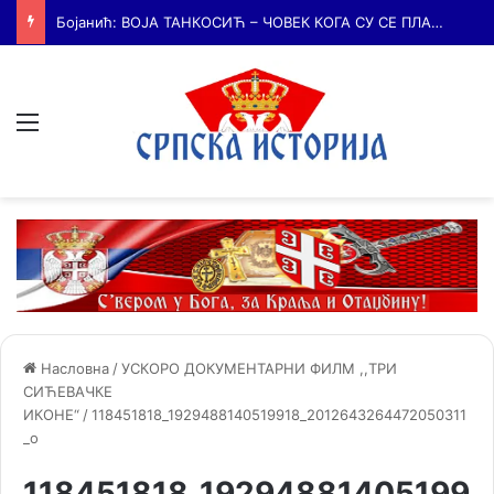
Бојанић: БЕЧ – ГРАД У КОМЕ ЈЕ КУЦАЛО СРЦЕ СРПСКЕ КУЛТУРЕ и место где су се сударале две визије српске будућности
Мени
Насловна
/
УСКОРО ДОКУМЕНТАРНИ ФИЛМ ,,ТРИ
СИЋЕВАЧКЕ
ИКОНЕ“
/
118451818_1929488140519918_2012643264472050311
_o
118451818_19294881405199