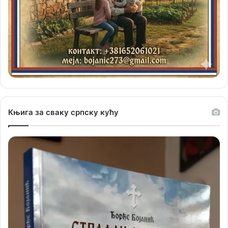
Књига за сваку српску кућу