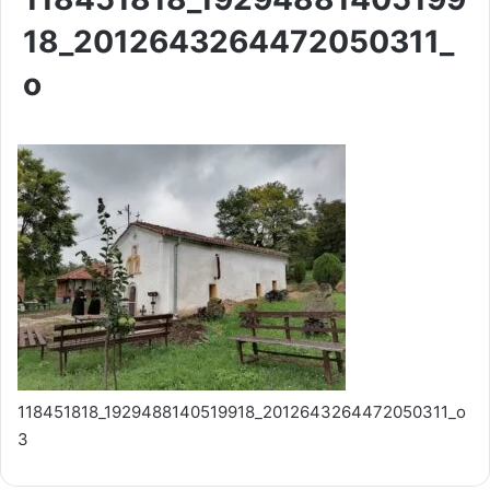
18_2012643264472050311_
o
118451818_1929488140519918_2012643264472050311_o
3