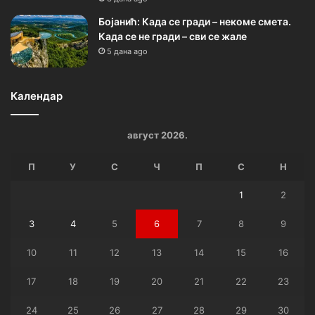
Бојанић: Када се гради – некоме смета.
Када се не гради – сви се жале
5 дана ago
Календар
август 2026.
П
У
С
Ч
П
С
Н
1
2
3
4
5
6
7
8
9
10
11
12
13
14
15
16
17
18
19
20
21
22
23
24
25
26
27
28
29
30