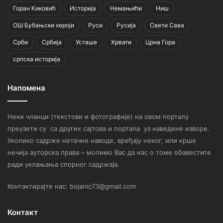
Горан Киковић
Историја
Немањићи
Ниш
ОШ Бубањски хероји
Руси
Русија
Свети Сава
Срби
Србија
Усташе
Хрвати
Црна Гора
српска историја
Напомена
Неки чланци (текстови и фотографије) на овом порталу
преузети су са других сајтова и портала уз наведене изворе.
Уколико садрже нетачне наводе, вређају неког, или крше
нечија ауторска права – молимо Вас да нас о томе обавестите
ради уклањања спорног садржаја.
Контактирајте нас: bojanic73@gmail.com
Контакт