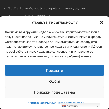
Ђорђе Бојанић, проф. историје – главни уредник
Седиште: Србија, 18000, Ниш
Управљајте сагласношћу
Контакт: тел. +381 652061021
Да бисмо вам пружили најбоља искуства, користимо технологије
редакција –bojanic73@gmail.com
попут колачића за чување и/или приступ информацијама о уређају.
администратор – bojanic73@gmail.com
Сагласност за ове технологије ће нам омогућити да обрађујемо
податке као што су понашање прегледања или јединствени ИД-ови
…
на овој веб страници. Недавање сагласности или повлачење
сагласности може негативно утицати на одређене функције.
Сајт није под финансијским, политичким и идеолошким
утицајем ни једне политичке опције или организације. Сајт није
Прихвати
профитабилан, заснива се на добровољном раду.
Одбиј
Прикажи подешавања
Пријавите се на наш бесплатни Билтен (newsletter)
Политика колачића
Заштита приватности
Serbian