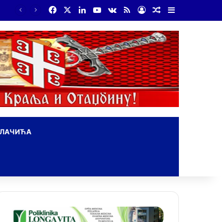
Facebook
X
LinkedIn
YouTube
vk.com
RSS
Log In
Random Article
Sidebar
ОЛАЧИЋА