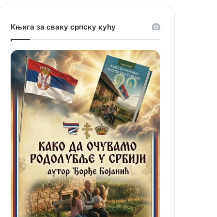
Књига за сваку српску кућу