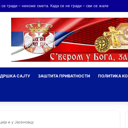
а се гради – некоме смета. Када се не гради – сви се жале
ДРШКА САЈТУ
ЗАШТИТА ПРИВАТНОСТИ
ПОЛИТИКА К
ражи
ија и у Јасеновцу