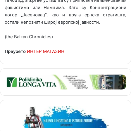
геноцид, а жртве усташтва су приписали неименованим
фашистима или Немцима. Зато су Концентрациони
логор „Јасеновац“, као и друга српска стратишта,
остали непознати широј европској јавности.
(the Balkan Chronicles)
Преузето
ИНТЕР МАГАЗИН