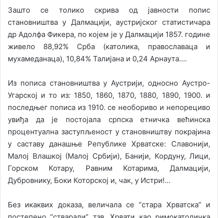
Зашто се толико скрива од јавности попис
становништва у Далмацији, аустријског статистичара
др Адолфа Фикера, по којем је у Далмацији 1857. године
живело 88,92% Срба (католика, православаца и
мухамеданаца), 10,84% Талијана и 0,24 Арнаута….
Из пописа становништва у Аустрији, односно Аустро-
Угарској и то из: 1850, 1860, 1870, 1880, 1890, 1900. и
последњег пописа из 1910. се необориво и непорециво
увиђа да је постојала српска етничка већинска
процентуална заступљеност у становништву покрајина
у саставу данашње Републике Хрватске: Славонији,
Малој Влашкој (Малој Србији), Банији, Кордуну, Лици,
Горском Котару, Равним Котарима, Далмацији,
Дубровнику, Боки Которској и, чак, у Истри!…
Без икаквих доказа, величала се “стара Хрватска” и
постепено “стварали” тзв. Хрвати као римокатоличка