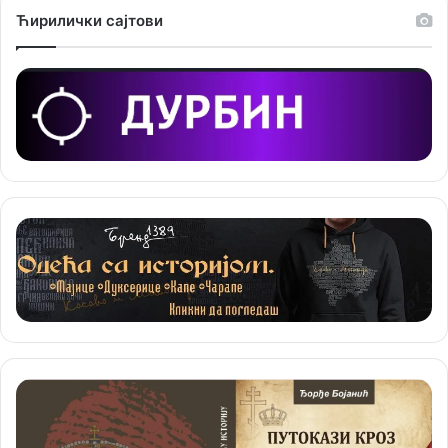
Ћирилички сајтови