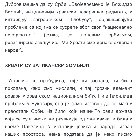
Дубровчанима да су Срби….Својевремено је Божидар
Виолић, најцењенији хрватски позоришни редитељ, у
интервјуу загребачком “Глобусу”, објашњавајући
проблеме са којима се сусреће због свог “национално
некоректног” језика, са понеким србизмом,
резигнирано закључио: “Ми Хрвати смо ионако склепан
народ.”…
ХРВАТИ СУ ВАТИКАНСКИ ЗОМБИЈИ
…Усташија се пробудила, није ни заспала, ни била
покопана, како смо мислили, и тај грозни елемент
ровари у хрватском националном бићу. Није ћирилица
проблем у Вуковару, она је само изговор да се макну
преостали Срби. На било који начин.То ради држава
која се суштински не разликује од оне каква је била у
време Павелића. У историји језика и народа, изван
наших простора, нема података да је неко писмо