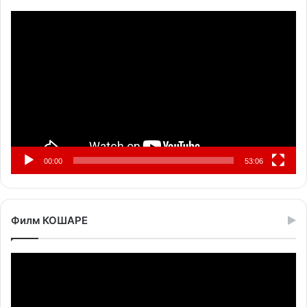
Прегледач
видео
записа
00:00
53:06
Филм КОШАРЕ
Прегледач
видео
записа