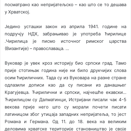
посматрано као непријатељско – као што се то дешава
у Хрватској.
Једино усташки закон из априла 1941. године на
подручју НДХ, забрањивао је употреба ћирилице
.Чирилица је писмо источног римског царства
(Византије) – православаца. …
Вуковар је увек кроз историју био српски град. Тамо
прије стотињак година није ни било друкчијих слова
осим ћириличних. Тада су из Вуковара на разне стране
одлазили дописи као да су писани из данашњег
Крагујевца. Ћирилични и српски, најчешће екавски…
Ћирилицом су Далматинци, Истријани писали чак 4-5
векова прије него што су морали почети писати
латиницом због утицаја западних непријатеља, то јест
Романа и Германа. Од 11. до 18. века на великим
деловима хрватске територије становништво је своје