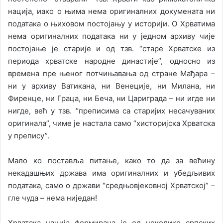
нација, иако о њима нема оригиналних докумената ни
података о њиховом постојању у историји. О Хрватима
нема оригиналних података ни у једном архиву чије
постојање је старије и од тзв. “старе Хрватске из
периода хрватске народне династије”, односно из
времена пре њеног потчињавања од стране Мађара –
ни у архиву Ватикана, ни Венеције, ни Милана, ни
Фиренце, ни Граца, ни Беча, ни Цариграда – ни игде ни
нигде, већ у тзв. “преписима са старијих несачуваних
оригинала”, чиме је настала само “хисторијска Хрватска
у препису”.
Мало ко поставља питање, како то да за већину
некадашњих држава има оригиналних и убедљивих
података, само о држави “средњовјековној Хрватској” –
гле чуда – нема ниједан!
Хрватска нација формирана је од неколико српских