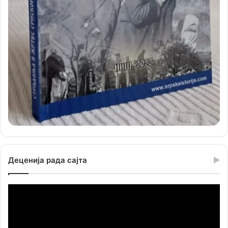
Деценија рада сајта
Прегледач
видео
записа