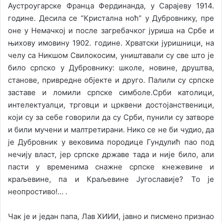
Аустроугарске Франца Фердинанда, у Сарајеву 1914.
године. Десила се “Кристална ноћ” у Дубровнику, пре
оне у Немачкој и после загребачког јуриша на Србе и
њихову имовину 1902. године. Хрватски јуришници, на
челу са Никшом Свилокосим, уништавали су све што је
било српско у Дубровнику: школе, новине, друштва,
станове, привредне објекте и друго. Палили су српске
заставе и ломили српске симболе.Срби католици,
интелектуалци, трговци и црквени достојанственици,
који су за себе говорили да су Срби, пунили су затворе
и били мучени и малтретирани. Нико се не би чудио, да
је Дубровник у вековима породице Гундулић пао под
нечију власт, јер српске државе тада и није било, али
пасти у временима снажне српске кнежевине и
краљевине, па и Краљевине Југославије? То је
неопростиво!… .
Чак је и један папа, Лав XИИИ, јавно и писмено признао