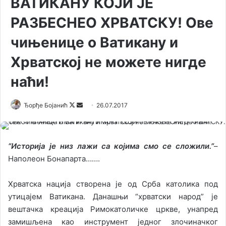
ВАТИКАНУ КОЈИ ЈЕ
РАЗБЕСНЕО ХРВАТСКУ! Ове
чињенице о Ватикану и
Хрватској не можете нигде
наћи!
Ђорђе Бојанић
F
S
26.07.2017
o
e
l
n
l
d
“Историја је низ лажи са којима смо се сложили.”
–
o
a
Наполеон Бонапарта…….
w
n
o
e
Хрватска нација створена је од Срба католика под
n
m
утицајем Ватикана. Данашњи “хрватски народ” је
X
a
вештачка креација Римокатоличке цркве, унапред
i
замишљена као инструмент једног злочиначког