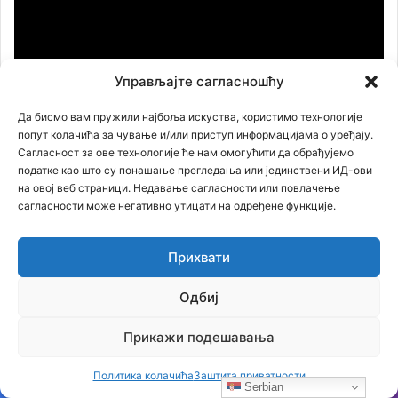
Управљајте сагласношћу
Да бисмо вам пружили најбоља искуства, користимо технологије
00:00
51:35
попут колачића за чување и/или приступ информацијама о уређају.
Сагласност за ове технологије ће нам омогућити да обрађујемо
податке као што су понашање прегледања или јединствени ИД-ови
на овој веб страници. Недавање сагласности или повлачење
сагласности може негативно утицати на одређене функције.
Прихвати
Одбиј
Прикажи подешавања
Политика колачића
Заштита приватности
Serbian