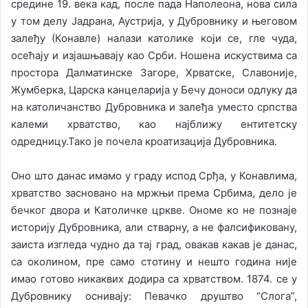
средине 19. века кад, после пада Наполеона, нова сила
у том делу Јадрана, Аустрија, у Дубровнику и његовом
залеђу (Конавле) налази католике који се, гле чуда,
осећају и изјашњавају као Срби. Ношена искуствима са
простора Далматинске Загоре, Хрватске, Славоније,
Жумберка, Царска канцеларија у Бечу доноси одлуку да
на католичанство Дубровника и залеђа уместо српства
калеми хрватство, као најближу ентитетску
одредницу.Тако је почела кроатизација Дубровника.
Оно што данас имамо у граду испод Срђа, у Конавлима,
хрватство засновано на мржњи према Србима, дело је
бечког двора и Католичке цркве. Ономе ко не познаје
историју Дубровника, али стварну, а не фалсификовану,
заиста изгледа чудно да тај град, овакав какав је данас,
са околином, пре само стотину и нешто година није
имао готово никаквих додира са хрватством. 1874. се у
Дубровнику оснивају: Певачко друштво “Слога”,