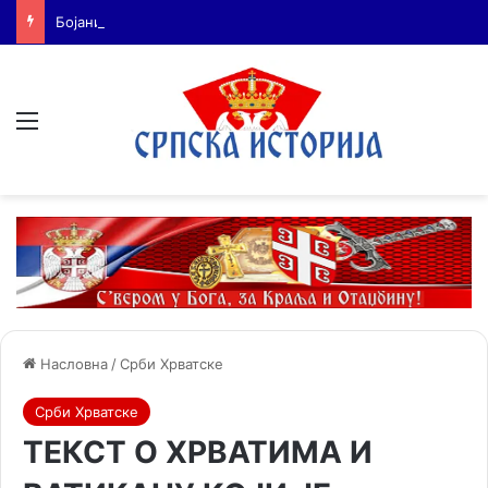
Бојанић: БЕОГРАЂАНИ У ЦАРИГРАДУ – ТРАГ БОЛНЕ СЕОБЕ КОЈИ И ДАНАС ЖИВИ У ИМЕНУ БЕОГРАДСКЕ ШУМЕ
Мени
Насловна
/
Срби Хрватске
Срби Хрватске
ТЕКСТ О ХРВАТИМА И