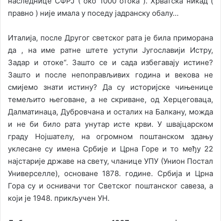
наследнице СФРЈ ( око 1000 отока ). Хрватска никад (
правно ) није имала у поседу јадранску обалу…
Италија, после Другог светског рата је била приморана
да , на име ратне штете уступи Југославији Истру,
Задар и отоке“. Зашто се и сада избегавају истине?
Зашто и после непоправљивих година и векова не
смијемо знати истину? Да су историјске чињенице
темељито његоване, а не скриване, од Херцеговаца,
Далматинаца, Дубровчана и осталих на Балкану, можда
и не би било рата унутар исте крви. У швајцарском
граду Нојшателу, на огромном поштанском здању
уклесане су имена Србије и Црна Горе и то међу 22
најстарије државе на свету, чланице УПУ (Унион Постал
Универселле), основане 1878. године. Србија и Црна
Гора су и оснивачи тог Светског поштанског савеза, а
који је 1948. прикључен УН.