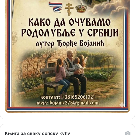
Књига за сваку српску кућу