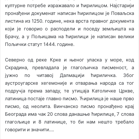
културне потребе изражавало и ћирилицом. Најстарији
пронађени докуменат написан ћирилицом је Поваљска
листина из 1250. године, нека врста правног документа
који је говорио о расподели и поседу земљишта на
Брачу, а у Пољицама на ћирилици је написан велики
Пољички статут 1444. године.
Северно од реке Крке и њеног уласка у море, код
Скрадина, превладала је глагољичка писменост, а
јужно по читавој Далмацији ћириличка. Због
аустроугарске хегемоније и отварања народа са тог
подручја према западу, те утицаја Католичке Цркве,
латиница постаје главно писмо. Ћирилица је наше прво
писмо, од неолита. Винчанско писмо пронађено крај
Београда има чак 20 слова данашње ћирилице, 7 слова
глагољице и 8 латинице, то би нам нешто требало
говорити и значити….