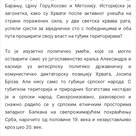
Барању, Црну Гору,Косово и Метохију. Историјска је
загонетка, како су Хрвати после активног учешћа на
страни поражених сила, у два светска крвава рата,
успели сјести за заједнички сто с победницима и оба
пута проширити своју власт на туђим територијама?
То је изузетно политичко умеће, које се могло
остварити само уз југославенство краља Александра и
касније уз антисрпску политико државничку и
комунистичко диктаторску позицију Хрвата, Јосипа
Броза. Али нису само то губици српског народа. С
губитком територија и природних богатстава нестајао
је и српски народ. Синхронизовано, разноврсно и
снажно радило се у српским етничким просторима
западног Балкана на свепрожимајућем похрваћењу
Срба, нарочито од половине 19. века и незаустављиво
кроз цео 20. век.