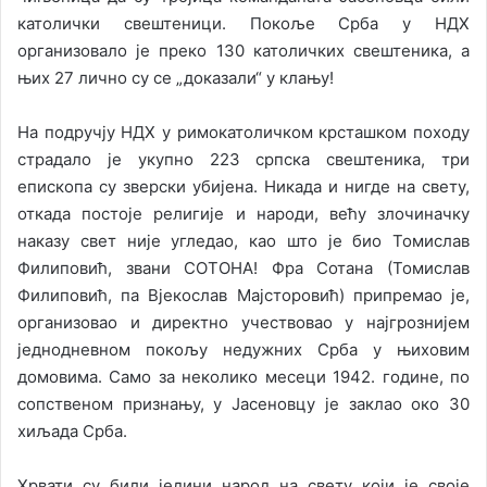
католички свештеници. Покоље Срба у НДХ
организовало је преко 130 католичких свештеника, а
њих 27 лично су се „доказали“ у клању!
На подручју НДХ у римокатоличком крсташком походу
страдало је укупно 223 српска свештеника, три
епископа су зверски убијена. Никада и нигде на свету,
откада постоје религије и народи, већу злочиначку
наказу свет није угледао, као што је био Томислав
Филиповић, звани СОТОНА! Фра Сотана (Томислав
Филиповић, па Вјекослав Мајсторовић) припремао је,
организовао и директно учествовао у најгрознијем
једнодневном покољу недужних Срба у њиховим
домовима. Само за неколико месеци 1942. године, по
сопственом признању, у Јасеновцу је заклао око 30
хиљада Срба.
Хрвати су били једини народ на свету који је своје