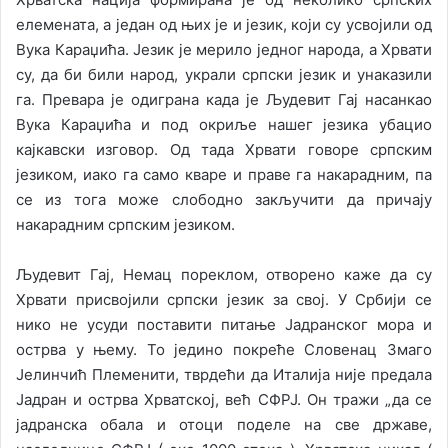
елемената, а један од њих је и језик, који су усвојили од
Вука Караџића. Језик је мерило једног народа, а Хрвати
су, да би били народ, украли српски језик и унаказили
га. Превара је одиграна када је Људевит Гај насанкао
Вука Караџића и под окриље нашег језика убацио
кајкавски изговор. Од тада Хрвати говоре српским
језиком, иако га само кваре и праве га накарадним, па
се из тога може слободно закључити да причају
накарадним српским језиком.
Људевит Гај, Немац пореклом, отворено каже да су
Хрвати присвојили српски језик за свој. У Србији се
нико не усуди поставити питање Јадранског мора и
острва у њему. То једино покреће Словенац Змаго
Јелинчић Племенити, тврдећи да Италија није предала
Јадран и острва Хрватској, већ СФРЈ. Он тражи „да се
јадранска обала и отоци поделе на све државе,