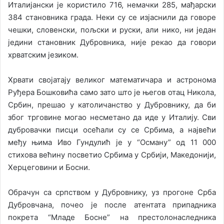
Италијански је користило 716, немачки 285, мађарски
384 становника града. Неки су се изјаснили да говоре
чешки, словенски, пољски и руски, али нико, ни један
једини становник Дубровника, није рекао да говори
хрватским језиком.
Хрвати својатају великог математичара и астронома
Руђера Бошковића само зато што је његов отац Никола,
Србин, прешао у католичанство у Дубровнику, да би
због трговине могао несметано да иде у Италију. Сви
дубровачки писци осећали су се Србима, а највећи
међу њима Иво Гундулић је у “Осману” од 11 000
стихова већину посветио Србима у Србији, Македонији,
Херцеговини и Босни.
Обрачун са српством у Дубровнику, уз прогоне Срба
Дубровчана, почео је после атентата припадника
покрета “Младе Босне” на престолонаследника