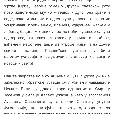
жртве {Србе, Јевреје,Роме} у Другом светском рату
прво животињски мучио – тешко и дуго, без хране и
воде, вадећи им очи и одсецајући делове тела, па их
усмрћивали пребијањем, клањем, ударањем маљем у
лобању, бацањем живих у гротло пећи, кувањем сапуна
од жртава, затрпавањем живих у насипе и гробове,
вађењем нерођене деце из утробе мајки и на друге
свирепе начине. Павелићеве усташе су били
најмонструознија и најужаснија кољачка фаланга у
историји света!
Сва та зверства која су чињена у НДХ људски ум није
забележио. Хрватске усташе су у убијању надмашиле
Немце. Били су далеко гори од нациста. Смрт у
Јасеновцу била је далеко ужаснија него у злогласном
Аушвицу. Савезници су оставили Хрватску унутар
Југославије, не питајући за њену одговорност за