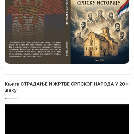
Књига СТРАДАЊЕ И ЖРТВЕ СРПСКОГ НАРОДА У 20
.веку
Прегледач
видео
записа