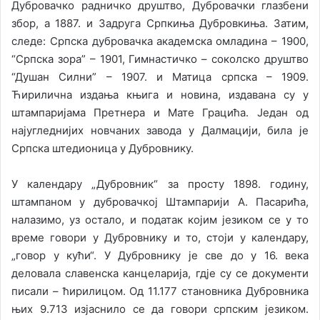
Дубровачко радничко друштво, Дубровачки глазбени
збор, а 1887. и Задруга Српкиња Дубровкиња. Затим,
следе: Српска дубровачка академска омладина – 1900,
“Српска зора” – 1901, Гимнастичко – соколско друштво
“Душан Силни” – 1907. и Матица српска – 1909.
Ћирилична издања књига и новина, издавана су у
штампаријама Претнера и Мате Грацића. Један од
најугледнијих новчаних завода у Далмацији, била је
Српска штедионица у Дубровнику.
У календару „Дубровник“ за просту 1898. годину,
штампаном у дубровачкој Штампарији А. Пасарића,
налазимо, уз остало, и податак којим језиком се у то
време говори у Дубровнику и то, стоји у календару,
„говор у кући“. У Дубровнику је све до у 16. века
деловала славенска канцеларија, гдје су се документи
писали – ћирилицом. Од 11.177 становника Дубровника
њих 9.713 изјаснило се да говори српским језиком.