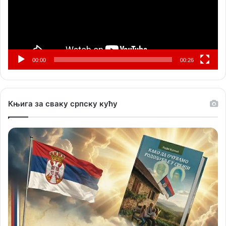
00:00
00:26
Књига за сваку српску кућу