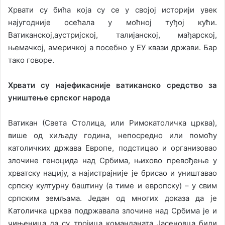
Хрвати су бића која су се у својој историји увек
најугодније осећала у моћној туђој кући.
Ватиканској,аустријској, талијанској, мађарској,
њемачкој, америчкој а посебно у ЕУ квази држави. Бар
тако говоре.
Хрвати су најефикасније ватиканско средство за
уништење српског народа
Ватикан (Света Столица, или Римокатоличка црква),
више од хиљаду година, непосредно или помоћу
католичких држава Европе, подстицао и организовао
злочине геноцида над Србима, њихово превођење у
хрватску нацију, а најистрајније је брисао и уништавао
српску културну баштину (а тиме и европску) – у свим
српским земљама. Један од многих доказа да је
Католичка црква подржавала злочине над Србима је и
чињеница да су тројица команданата Јасеновца били