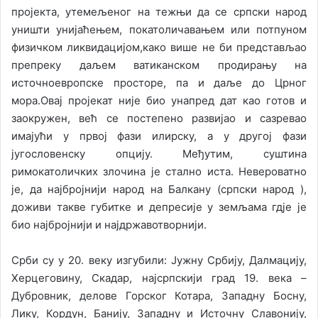
l
пројекта, утемељеног на тежњи да се српски народ
уништи унијаћењем, покатоличавањем или потпуном
физичком ликвидацијом,како више не би представљао
препреку даљем ватиканском продирању на
источноевропске просторе, па и даље до Црног
мора.Овај пројекат није био унапред дат као готов и
заокружен, већ се постепено развијао и сазревао
имајући у првој фази илирску, а у другој фази
југословенску опцију. Међутим, суштина
римокатоличких злочина је стално иста. Невероватно
је, да најбројнији народ на Балкану (српски народ ),
доживи такве губитке и депресије у земљама гдје је
био најбројнији и најдржавотворнији.
Срби су у 20. веку изгубили: Јужну Србију, Далмацију,
Херцеговину, Скадар, најсрпскији град 19. века –
Дубровник, делове Горског Котара, Западну Босну,
Лику, Кордун, Банију, Западну и Источну Славонију,