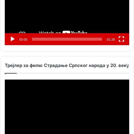
00:00
01:28
Трејлер за филм: Страдање Српског народа у 20. веку
Прегледач
видео
записа