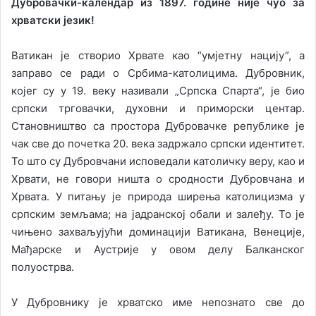
Дубровачки-календар из 1897. године није чуо за
хрватски језик!
Ватикан је створио Хрвате као “умјетну нацију”, а
заправо се ради о Србима-католицима. Дубровник,
којег су у 19. веку називали „Српска Спарта“, је био
српски трговачки, духовни и приморски центар.
Становништво са простора Дубровачке републике је
чак све до почетка 20. века задржало српски идентитет.
То што су Дубровчани исповедали католичку веру, као и
Хрвати, не говори ништа о сродности Дубровчана и
Хрвата. У питању је природа ширења католицизма у
српским земљама; на јадранској обали и залеђу. То је
чињено захваљујући доминацији Ватикана, Венеције,
Мађарске и Аустрије у овом делу Балканског
полуострва.
У Дубровнику је хрватско име непознато све до