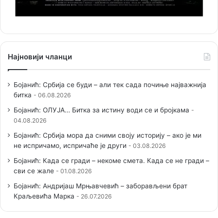
Најновији чланци
Бојанић: Србија се буди – али тек сада почиње најважнија
битка
06.08.2026
Бојанић: ОЛУЈА… Битка за истину води се и бројкама
04.08.2026
Бојанић: Србија мора да сними своју историју – ако је ми
не испричамо, испричаће је други
03.08.2026
Бојанић: Када се гради – некоме смета. Када се не гради –
сви се жале
01.08.2026
Бојанић: Андријаш Мрњавчевић – заборављени брат
Краљевића Марка
26.07.2026