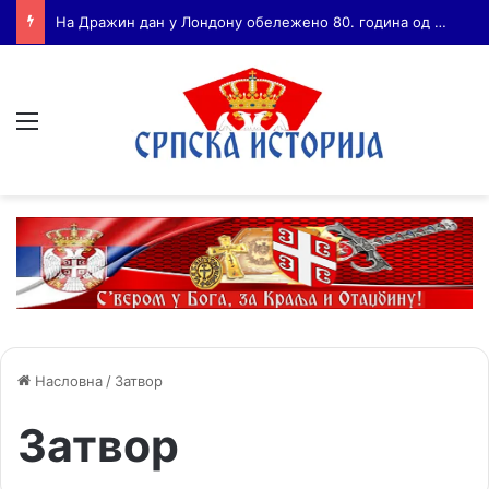
Бојанић: ВОЈА ТАНКОСИЋ – ЧОВЕК КОГА СУ СЕ ПЛАШИЛИ И ЖИВОГ И МРТВОГ, а нема ни споненик
Мени
Насловна
/
Затвор
Затвор