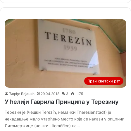
Први светски рат
Ђорђе Бојанић
29.04.2018
3
1.175
У ћелији Гаврила Принципа у Терезину
Терезин је (чешки Terezín, немачки Theresienstadt) је
некадашње мало утврђено место које се налази у општини
Литомержице (чешки Litoměřice) на…