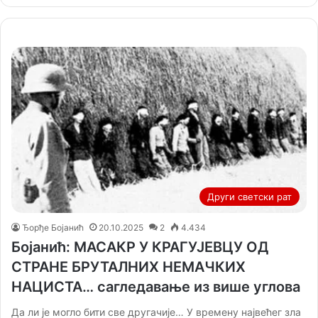
Други светски рат
Ђорђе Бојанић
20.10.2025
2
4.434
Бојанић: МАСАКР У КРАГУЈЕВЦУ ОД
СТРАНЕ БРУТАЛНИХ НЕМАЧКИХ
НАЦИСТА… сагледавање из више углова
Да ли је могло бити све другачије… У времену највећег зла