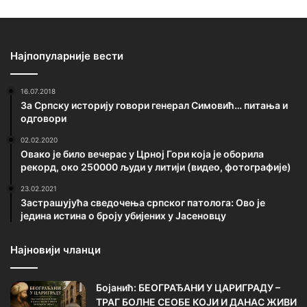
Најпопуларније вести
16.07.2018
За Српску историју говори генерал Симовић… питања и
одговори
02.02.2020
Овако је било вечерас у Црној Гори која је оборила
рекорд, око 250000 људи у литији (видео, фотографије)
23.02.2021
Застрашујућа сведочења српског патолога: Ово је
једина истина о броју убијених у Јасеновцу
Најновији чланци
Бојанић: БЕОГРАЂАНИ У ЦАРИГРАДУ –
ТРАГ БОЛНЕ СЕОБЕ КОЈИ И ДАНАС ЖИВИ