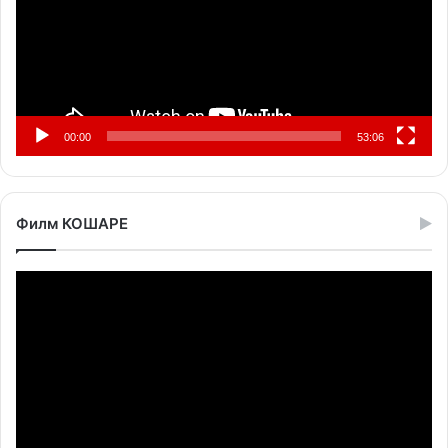
00:00
53:06
Филм КОШАРЕ
Прегледач
видео
записа