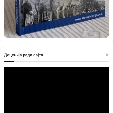
Деценија рада сајта
Прегледач
видео
записа