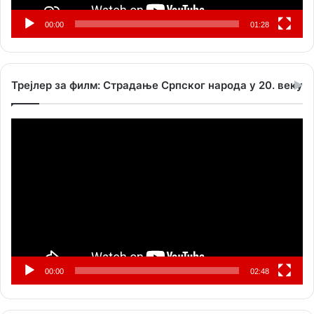
00:00
01:28
Трејлер за филм: Страдање Српског народа у 20. веку
Прегледач
видео
записа
00:00
02:48