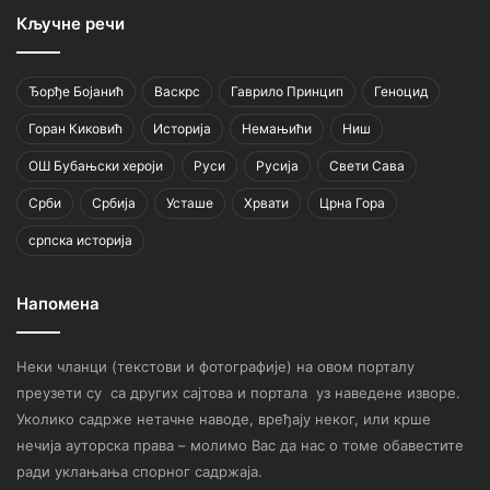
Кључне речи
Ђорђе Бојанић
Васкрс
Гаврило Принцип
Геноцид
Горан Киковић
Историја
Немањићи
Ниш
ОШ Бубањски хероји
Руси
Русија
Свети Сава
Срби
Србија
Усташе
Хрвати
Црна Гора
српска историја
Напомена
Неки чланци (текстови и фотографије) на овом порталу
преузети су са других сајтова и портала уз наведене изворе.
Уколико садрже нетачне наводе, вређају неког, или крше
нечија ауторска права – молимо Вас да нас о томе обавестите
ради уклањања спорног садржаја.