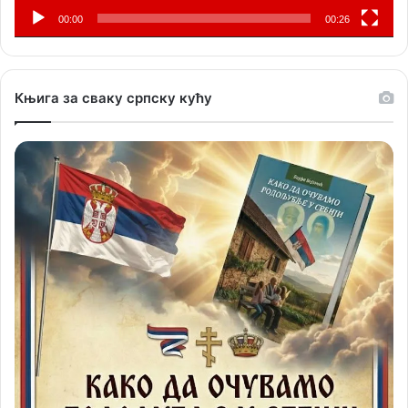
00:00
00:26
Књига за сваку српску кућу