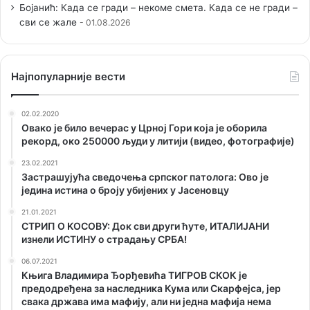
Бојанић: Када се гради – некоме смета. Када се не гради –
сви се жале
01.08.2026
Наjпопуларније вести
02.02.2020
Овако је било вечерас у Црној Гори која је оборила
рекорд, око 250000 људи у литији (видео, фотографије)
23.02.2021
Застрашујућа сведочења српског патолога: Ово је
једина истина о броју убијених у Јасеновцу
21.01.2021
СТРИП О KОСОВУ: Док сви други ћуте, ИТАЛИЈАНИ
изнели ИСТИНУ о страдању СРБА!
06.07.2021
Књига Владимира Ђорђевића ТИГРОВ СКОК је
предодређена за наследника Кума или Скарфејса, јер
свака држава има мафију, али ни једна мафија нема