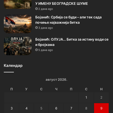
У ИМЕНУ БЕОГРАДСКЕ ШУМЕ
2 дана ago
Бојанић: Србија се буди – али тек сада
почиње најважнија битка
3 дана ago
Бојанић: ОЛУЈА… Битка за истину води се
и бројкама
5 дана ago
Календар
август 2026.
П
У
С
Ч
П
С
Н
1
2
3
4
5
6
7
8
9