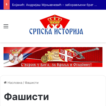
На Дражин дан у Лондону обележено 80. година од мучког убиства генерала Драгољуба Драже Михаиловића
Мени
Насловна
/
Фашисти
Фашисти