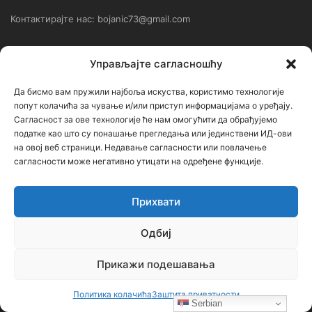
Контактирајте нас: bojanic73@gmail.com
Контакт
Управљајте сагласношћу
Да бисмо вам пружили најбоља искуства, користимо технологије
Ђорђе Бојанић, проф. историје – главни уредник
попут колачића за чување и/или приступ информацијама о уређају.
Седиште: Србија, 18000, Ниш
Сагласност за ове технологије ће нам омогућити да обрађујемо
податке као што су понашање прегледања или јединствени ИД-ови
Контакт: тел. +381 652061021
на овој веб страници. Недавање сагласности или повлачење
сагласности може негативно утицати на одређене функције.
редакција –bojanic73@gmail.com
администратор – bojanic73@gmail.com
Прихвати
…
Одбиј
Сајт није под финансијским, политичким и идеолошким
Прикажи подешавања
утицајем ни једне политичке опције или организације. Сајт није
профитабилан, заснива се на добровољном раду.
Политика колачића
Заштита приватности
Serbian