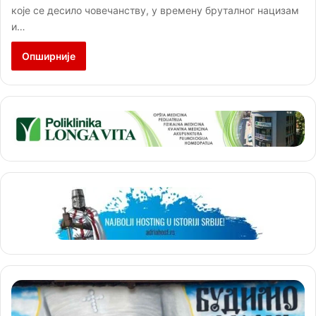
које се десило човечанству, у времену бруталног нацизам
и…
Опширније