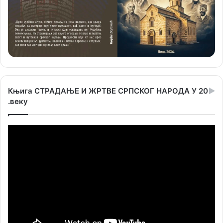
Књига СТРАДАЊЕ И ЖРТВЕ СРПСКОГ НАРОДА У 20
.веку
Прегледач
видео
записа