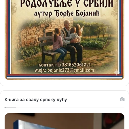
Књига за сваку српску кућу