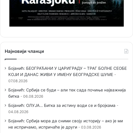
Најновији чланци
Бојанић: БЕОГРАЂАНИ У ЦАРИГРАДУ – ТРАГ БОЛНЕ СЕОБЕ
КОЈИ И ДАНАС ЖИВИ У ИМЕНУ БЕОГРАДСКЕ ШУМЕ
07.08.2026
Бојанић: Србија се буди – али тек сада почиње најважнија
битка
06.08.2026
Бојанић: ОЛУЈА… Битка за истину води се и бројкама
04.08.2026
Бојанић: Србија мора да сними своју историју – ако је ми
не испричамо, испричаће је други
03.08.2026