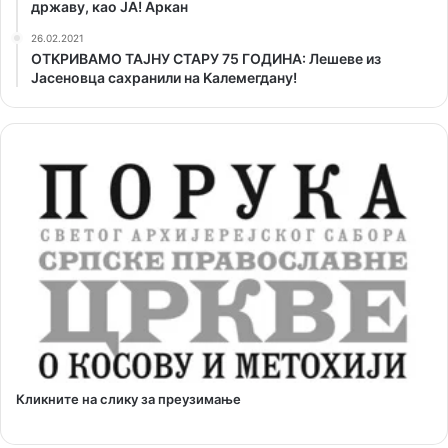
државу, као ЈА! Аркан
26.02.2021
ОТKРИВАМО ТАЈНУ СТАРУ 75 ГОДИНА: Лешеве из
Јасеновца сахранили на Kалемегдану!
Кликните на слику за преузимање