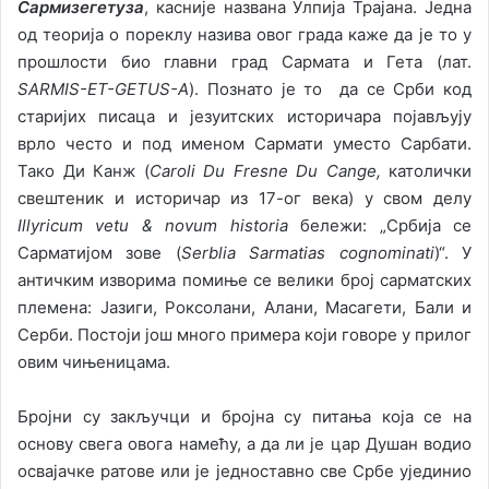
Сармизегетуза
, касније названа Улпија Трајана. Једна
од теорија о пореклу назива овог града каже да је то у
прошлости био главни град Сармата и Гета (лат.
SARMIS-ET-GETUS-A
). Познато је то да се Срби код
старијих писаца и језуитских историчара појављују
врло често и под именом Сармати уместо Сарбати.
Тако Ди Канж (
Caroli Du Fresne Du Cange,
католички
свештеник и историчар из 17-ог века) у свом делу
Illyricum
vetu & novum historia
бележи: „Србија се
Сарматијом зове (
Serblia Sarmatias cognominati
)“. У
античким изворима помиње се велики број сарматских
племена: Јазиги, Роксолани, Алани, Масагети, Бали и
Серби. Постоји још много примера који говоре у прилог
овим чињеницама.
Бројни су закључци и бројна су питања која се на
основу свега овога намећу, а да ли је цар Душан водио
освајачке ратове или је једноставно све Србе ујединио