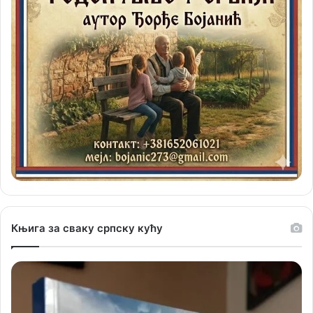
Књига за сваку српску кућу