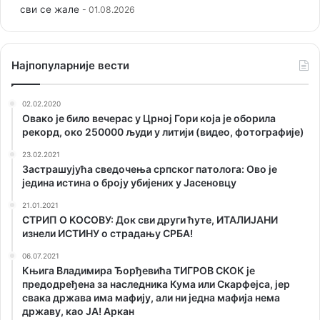
сви се жале
01.08.2026
Наjпопуларније вести
02.02.2020
Овако је било вечерас у Црној Гори која је оборила
рекорд, око 250000 људи у литији (видео, фотографије)
23.02.2021
Застрашујућа сведочења српског патолога: Ово је
једина истина о броју убијених у Јасеновцу
21.01.2021
СТРИП О KОСОВУ: Док сви други ћуте, ИТАЛИЈАНИ
изнели ИСТИНУ о страдању СРБА!
06.07.2021
Књига Владимира Ђорђевића ТИГРОВ СКОК је
предодређена за наследника Кума или Скарфејса, јер
свака држава има мафију, али ни једна мафија нема
државу, као ЈА! Аркан