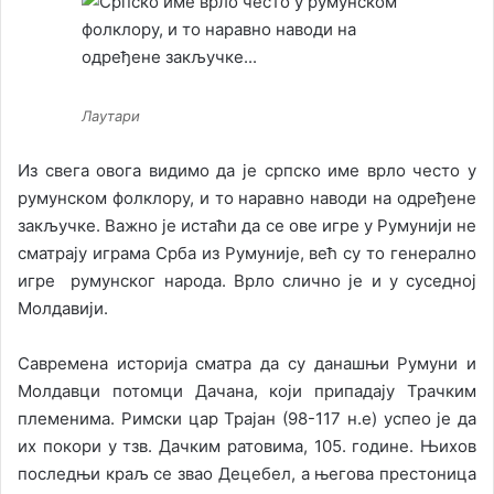
Лаутари
Из свега овога видимо да је српско име врло често у
румунском фолклору, и то наравно наводи на одређене
закључке. Важно је истаћи да се ове игре у Румунији не
сматрају играма Срба из Румуније, већ су то генерално
игре румунског народа. Врло слично је и у суседној
Молдавији.
Савремена историја сматра да су данашњи Румуни и
Молдавци потомци Дачана, који припадају Трачким
племенима. Римски цар Трајан (98-117 н.е) успео је да
их покори у тзв. Дачким ратовима, 105. године. Њихов
последњи краљ се звао Децебел, а његова престоница