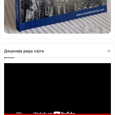
Деценија рада сајта
Прегледач
видео
записа