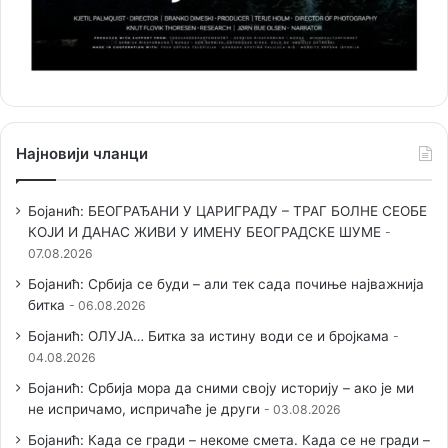
Најновији чланци
Бојанић: БЕОГРАЂАНИ У ЦАРИГРАДУ – ТРАГ БОЛНЕ СЕОБЕ
КОЈИ И ДАНАС ЖИВИ У ИМЕНУ БЕОГРАДСКЕ ШУМЕ
07.08.2026
Бојанић: Србија се буди – али тек сада почиње најважнија
битка
06.08.2026
Бојанић: ОЛУЈА… Битка за истину води се и бројкама
04.08.2026
Бојанић: Србија мора да сними своју историју – ако је ми
не испричамо, испричаће је други
03.08.2026
Бојанић: Када се гради – некоме смета. Када се не гради –