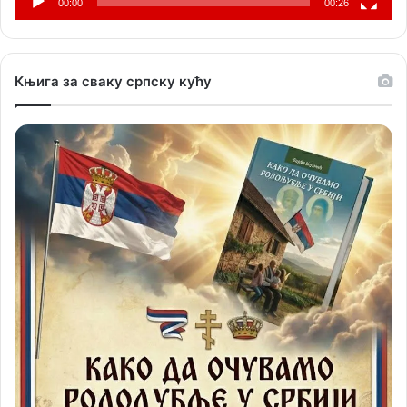
00:00
00:26
Књига за сваку српску кућу