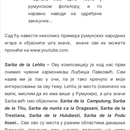
Сад ћу навести неколико примера румунских народних
игара и објаснити шта значе, иначе све их можете
пронаћи на www.youtube.com.
Sarba de la Lehliu
–
Ову композицију је код нас први
снимио чувени хармоникаш Љубиша Павковић. Сам
назив ми је пао у очи, па је тако кренуло и моје
интересовање за ову тему. Lehliu је место (означено на
мапи, мислим да их има више у Румунији), а шта значи
Sarba већ смо објаснили.
Sarba de la Campulung, Sarba
de la Titu, Sarba da nunta ca la Dragasani, Sarba da la
Trestiana, Sarba de la Hulubesti, Sarba de la Podu
Iloaei…
Све ово су места у разним областима данашње
Румуније (означио сам њихове положаје на мапи