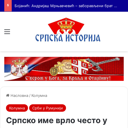
На Дражин дан у Лондону обележено 80. година од мучког убиства генерала Драгољуба Драже Михаиловића
Мени
Насловна
/
Колумна
Колумна
Срби у Румунији
Српско име врло често у