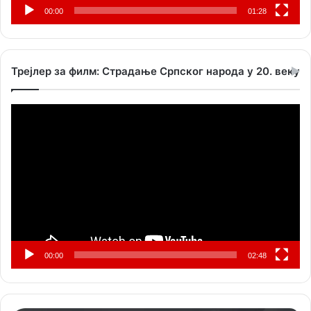
00:00
01:28
Трејлер за филм: Страдање Српског народа у 20. веку
Прегледач
видео
записа
00:00
02:48