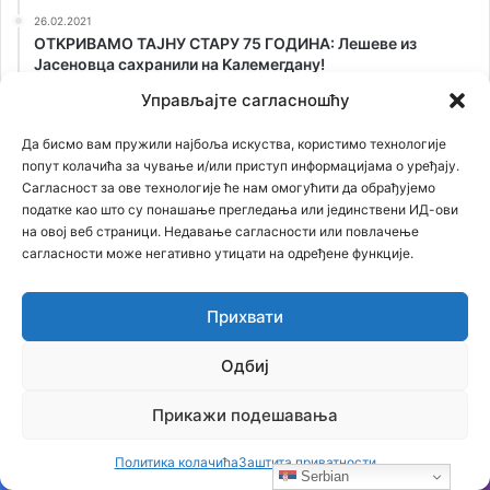
26.02.2021
ОТKРИВАМО ТАЈНУ СТАРУ 75 ГОДИНА: Лешеве из
Јасеновца сахранили на Kалемегдану!
Управљајте сагласношћу
Да бисмо вам пружили најбоља искуства, користимо технологије
попут колачића за чување и/или приступ информацијама о уређају.
Сагласност за ове технологије ће нам омогућити да обрађујемо
податке као што су понашање прегледања или јединствени ИД-ови
на овој веб страници. Недавање сагласности или повлачење
сагласности може негативно утицати на одређене функције.
Прихвати
Одбиј
Прикажи подешавања
Кликните на слику за преузимање
Политика колачића
Заштита приватности
Serbian