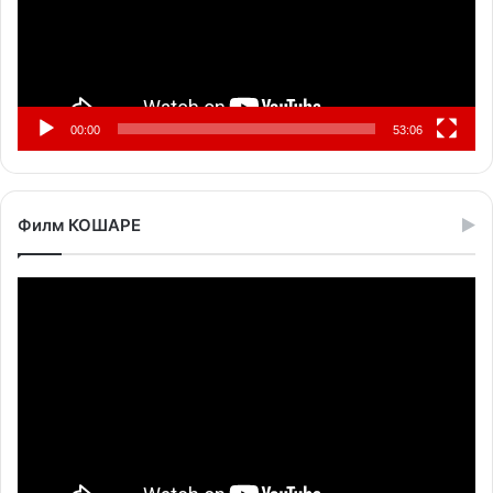
00:00
53:06
Филм КОШАРЕ
Прегледач
видео
записа