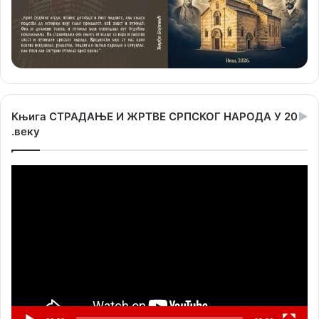
Књига СТРАДАЊЕ И ЖРТВЕ СРПСКОГ НАРОДА У 20
.веку
Прегледач
видео
записа