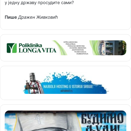
у једну државу просудите сами?
Пише
Дражен Живковић