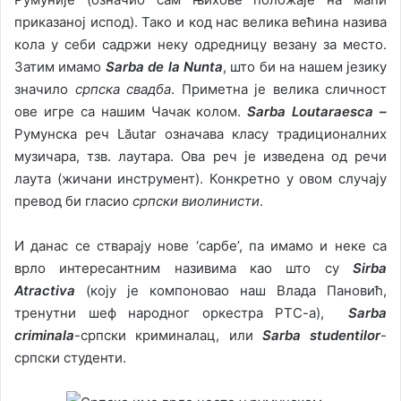
приказаној испод). Тако и код нас велика већина назива
кола у себи садржи неку одредницу везану за место.
Затим имамо
Sarba de la Nunta
, што би на нашем језику
значило
српска свадба
. Приметна је велика сличност
ове игре са нашим Чачак колом.
Sarba Loutaraesca –
Румунска реч Lăutar означава класу традиционалних
музичара, тзв. лаутара. Ова реч је изведена од речи
лаута (жичани инструмент). Конкретно у овом случају
превод би гласио
српски виолинисти
.
И данас се стварају нове ‘сарбе’, па имамо и неке са
врло интересантним називима као што су
Sirba
Atractiva
(коју је компоновао наш Влада Пановић,
тренутни шеф народног оркестра РТС-а),
Sarba
criminala
-српски криминалац, или
Sarba studentilor
-
српски студенти.