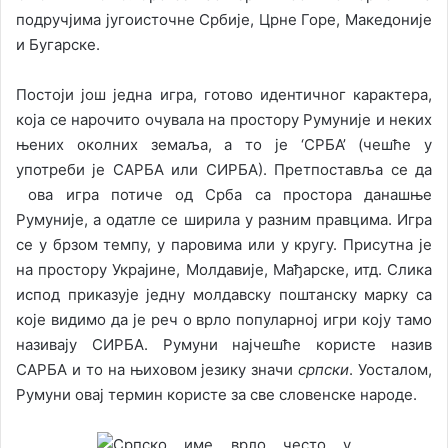
подручјима југоисточне Србије, Црне Горе, Македоније
и Бугарске.
Постоји још једна игра, готово идентичног карактера,
која се нарочито очувала на простору Румуније и неких
њених околних земаља, а то је ‘СРБА’ (чешће у
употреби је САРБА или СИРБА). Претпоставља се да
ова игра потиче од Срба са простора данашње
Румуније, а одатле се ширила у разним правцима. Игра
се у брзом темпу, у паровима или у кругу. Присутна је
на простору Украјине, Молдавије, Мађарске, итд. Слика
испод приказује једну молдавску поштанску марку са
које видимо да је реч о врло популарној игри коју тамо
називају СИРБА. Румуни најчешће користе назив
САРБА и то на њиховом језику значи
српски
. Уосталом,
Румуни овај термин користе за све словенске народе.