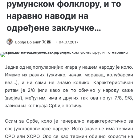
румунском фолклору, и то
наравно наводи на
одређене закључке…
Ђорђе Бојанић
F
S
04.07.2017
o
e
l
n
l
d
Једна од најпопуларнијих игара у нашем народу је коло.
o
a
Имамо их разних (ужичко, чачак, моравац, колубарски
w
n
вез…), и ни сами не знамо колико. Карактеристичан
o
e
ритам је 2/8 (или како се то обично у народу каже
n
m
‘двојка’), међутим, има и других тактова попут 7/8, 9/8,
X
a
зависи из ког краја Србије потичу.
i
l
Осим за Србе, коло је генерално карактеристично за
све јужнословенске народе. Исто значење има термин
ОРО или ХОРО. Оро се као термин обично користи на