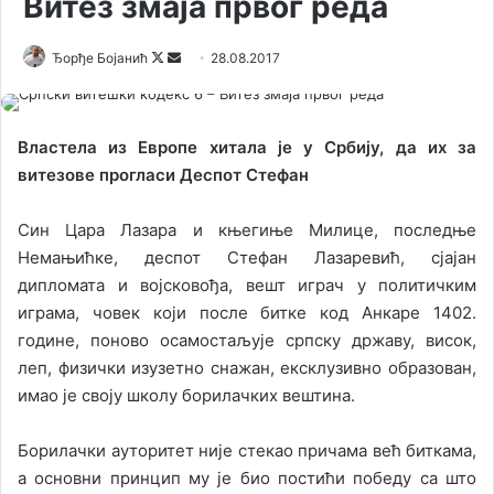
Витез змаја првог реда
Ђорђе Бојанић
F
S
28.08.2017
o
e
l
n
l
d
Властела из Европе хитала је у Србију,
да их за
o
a
витезове прогласи Деспот Стефан
w
n
o
e
Син Цара Лазара и књегиње Милице, последње
n
m
Немањићке, деспот Стефан Лазаревић, сјајан
X
a
дипломата и војсковођа, вешт играч у политичким
i
играма, човек који после битке код Анкаре 1402.
l
године, поново осамостаљује српску државу, висок,
леп, физички изузетно снажан, ексклузивно образован,
имао је своју школу борилачких вештина.
Борилачки ауторитет није стекао причама већ биткама,
а основни принцип му је био постићи победу са што