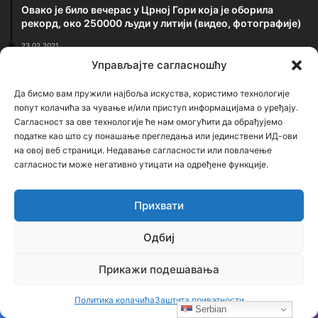
Овако је било вечерас у Црној Гори која је оборила
рекорд, око 250000 људи у литији (видео, фотографије)
23.02.2021
Застрашујућа сведочења српског патолога: Ово је
Управљајте сагласношћу
једина истина о броју убијених у Јасеновцу
Да бисмо вам пружили најбоља искуства, користимо технологије
Најновији чланци
попут колачића за чување и/или приступ информацијама о уређају.
Сагласност за ове технологије ће нам омогућити да обрађујемо
податке као што су понашање прегледања или јединствени ИД-ови
Бојанић: БЕОГРАЂАНИ У ЦАРИГРАДУ –
на овој веб страници. Недавање сагласности или повлачење
ТРАГ БОЛНЕ СЕОБЕ КОЈИ И ДАНАС ЖИВИ
сагласности може негативно утицати на одређене функције.
У ИМЕНУ БЕОГРАДСКЕ ШУМЕ
7 сати ago
Прихвати
Бојанић: Србија се буди – али тек сада
почиње најважнија битка
Одбиј
2 дана ago
Прикажи подешавања
Бојанић: ОЛУЈА… Битка за истину води се
и бројкама
Политика колачића
Заштита приватности
4 дана ago
Serbian