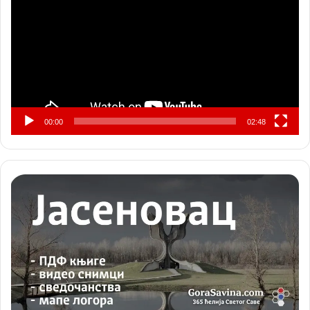
записа
00:00
02:48