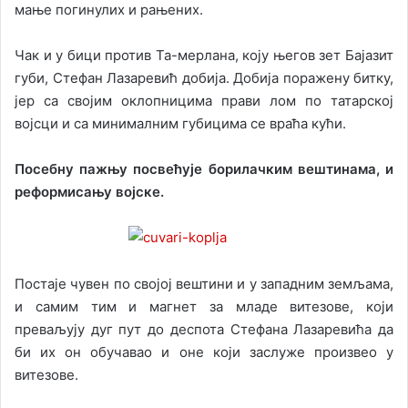
мање погинулих и рањених.
Чак и у бици против Та-мерлана, коју његов зет Бајазит
губи, Стефан Лазаревић добија. Добија поражену битку,
јер са својим оклопницима прави лом по татарској
војсци и са минималним губицима се враћа кући.
Посебну пажњу посвећује борилачким вештинама, и
реформисању војске.
Постаје чувен по својој вештини и у западним земљама,
и самим тим и магнет за младе витезове, који
преваљују дуг пут до деспота Стефана Лазаревића да
би их он обучавао и оне који заслуже произвео у
витезове.