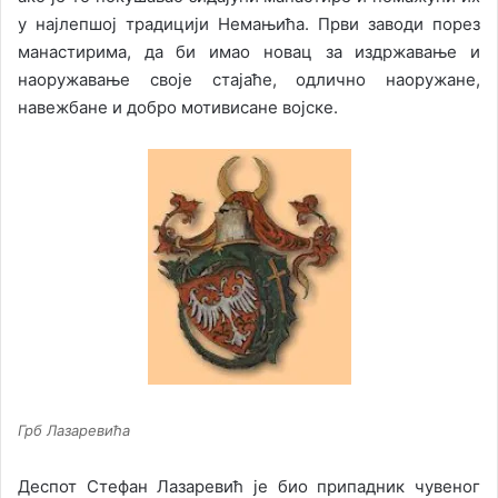
у најлепшој традицији Немањића. Први заводи порез
манастирима, да би имао новац за издржавање и
наоружавање своје стајаће, одлично наоружане,
навежбане и добро мотивисане војске.
Грб Лазаревића
Деспот Стефан Лазаревић је био припадник чувеног