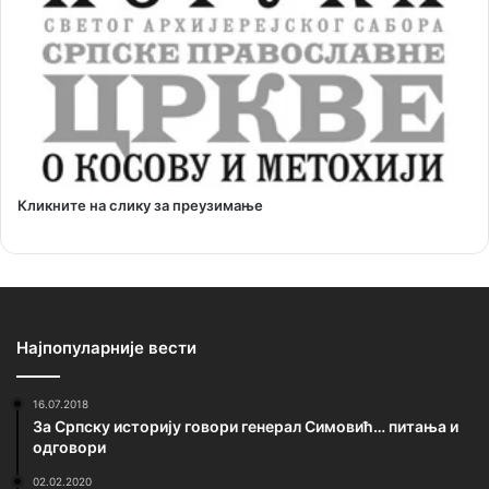
Кликните на слику за преузимање
Најпопуларније вести
16.07.2018
За Српску историју говори генерал Симовић… питања и
одговори
02.02.2020