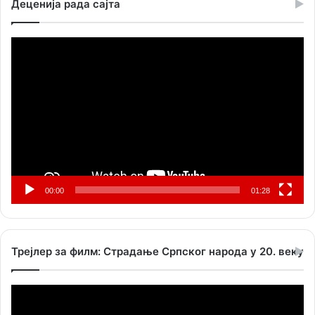
Деценија рада сајта
Прегледач
видео
записа
00:00
01:28
Трејлер за филм: Страдање Српског народа у 20. веку
Прегледач
видео