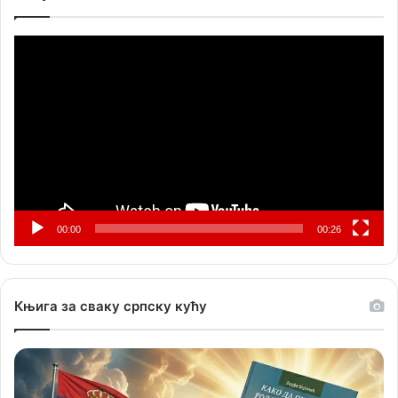
Прегледач
видео
записа
00:00
00:26
Књига за сваку српску кућу