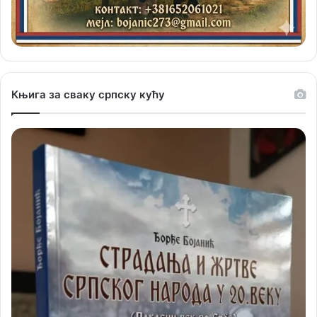
Књига за сваку српску кућу