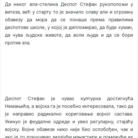
Да неког вла-стелина Деспот Стефан рукоположи у
витеза, већ у старту то је значило славу али и огромну
обавезу да мора да се понаша према правилима
деспотове школе, у којој је дипломирао, да буде хуман,
да чува људске животе, да воли људе и да се бори
против зла.
Деспот Стефан је чувао културна достигнућа
Немањића, а војска га је посебно интересовала, тако да
је направио радикално кориговање војног састава.
Укинуо је феудалне одреде и увео регуларну, стајаћу
војску. Војне обавезе нико није био ослобођен, чак и
ако је то покушавао зидајући манастире и помажући их