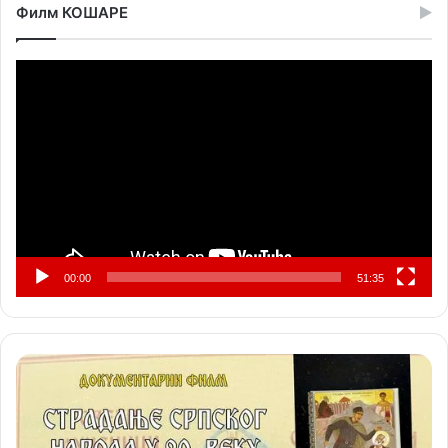
Филм КОШАРЕ
Прегледач
видео
записа
00:00
51:35