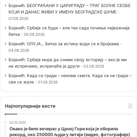
Бојанић: БЕОГРАЂАНИ У ЦАРИГРАДУ – ТРАГ БОЛНЕ СЕОБЕ
КОЈИ И ДАНАС ЖИВИ У ИМЕНУ БЕОГРАДСКЕ ШУМЕ
07.08.2026
Бојанић: Србија се буди – али тек сада почиње најважнија
битка
06.08.2026
Бојанић: ОЛУЈА… Битка за истину води се и бројкама
04.08.2026
Бојанић: Србија мора да сними своју историју – ако је ми
не испричамо, испричаће је други
03.08.2026
Бојанић: Када се гради – некоме смета. Када се не гради –
сви се жале
01.08.2026
Наjпопуларније вести
02.02.2020
Овако је било вечерас у Црној Гори која је оборила
рекорд, око 250000 људи у литији (видео, фотографије)