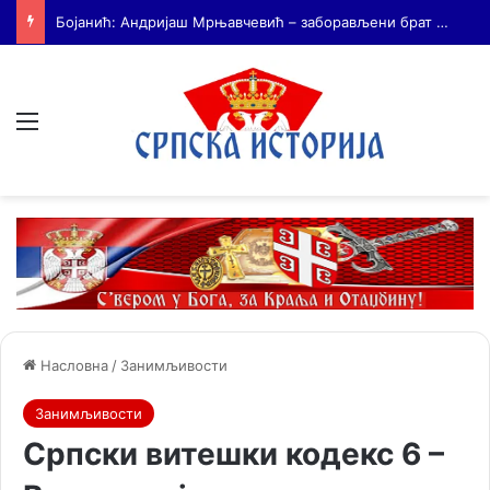
На Дражин дан у Лондону обележено 80. година од мучког убиства генерала Драгољуба Драже Михаиловића
Мени
Насловна
/
Занимљивости
Занимљивости
Српски витешки кодекс 6 –