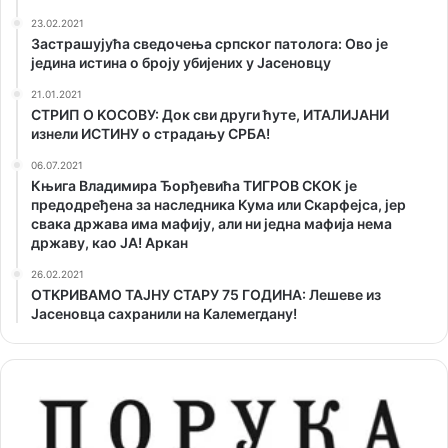
23.02.2021
Застрашујућа сведочења српског патолога: Ово је
једина истина о броју убијених у Јасеновцу
21.01.2021
СТРИП О KОСОВУ: Док сви други ћуте, ИТАЛИЈАНИ
изнели ИСТИНУ о страдању СРБА!
06.07.2021
Књига Владимира Ђорђевића ТИГРОВ СКОК је
предодређена за наследника Кума или Скарфејса, јер
свака држава има мафију, али ни једна мафија нема
државу, као ЈА! Аркан
26.02.2021
ОТKРИВАМО ТАЈНУ СТАРУ 75 ГОДИНА: Лешеве из
Јасеновца сахранили на Kалемегдану!