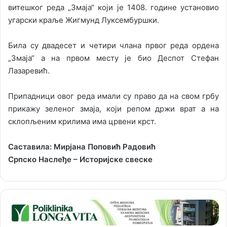
витешког реда „Змаја“ који је 1408. године установио
угарски краље Жигмунд Луксембуршки.
Била су двадесет и четири члана првог реда ордена
„Змаја“ а на првом месту је био Деспот Стефан
Лазаревић.
Припадници овог реда имали су право да на свом грбу
прикажу зеленог змаја, који репом држи врат а на
склопљеним крилима има црвени крст.
Саставила: Мирјана Поповић Радовић
Српско Наслеђе – Историјске свеске