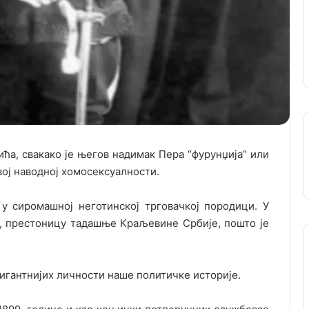
ћа, свакако је његов надимак Пера “фурунџија” или
вој наводној хомосексуалности.
 у сиромашној неготинској трговачкој породици. У
д, престоницу тадашње Краљевине Србије, пошто је
ригантнијих личности наше политичке историје.