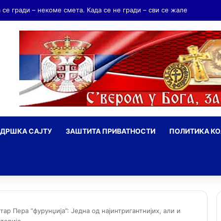
дријаш Мрњавчевић – заборављени брат Краљевића Марка
ДРШКА САЈТУ
ЗАШТИТА ПРИВАТНОСТИ
ПОЛИТИКА К
ражи
ар Пера “фурунџија”: Једна од најинтригантнијих, али и