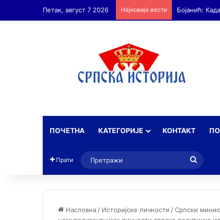
Петак, август 7 2026
Најновије вести
Бојанић: Ан
ПОЧЕТНА
КАТЕГОРИЈЕ
КОНТАКТ
ПО
Прет
Прати
Насловна
/
Историјске личности
/
Српски минист