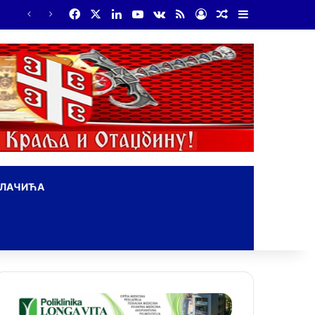
Facebook
X
LinkedIn
YouTube
vk.com
RSS
Log In
Random Article
Sidebar
ОЛАЧИЋА