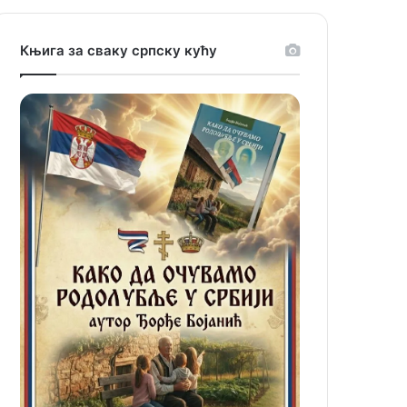
Књига за сваку српску кућу