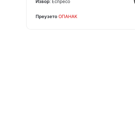
Извор
: Eспресо
Преузето
ОПАНАК