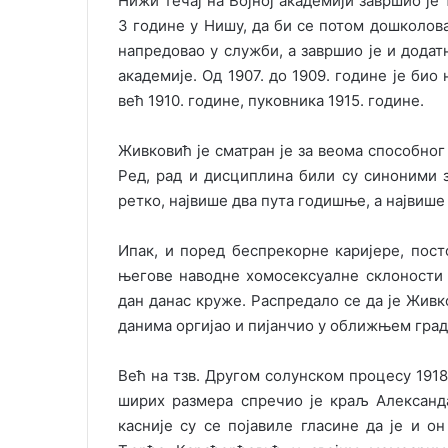
Нижи течај на Војној академији завршио је
3 године у Нишу, да би се потом дошколова
напредовао у служби, а завршио је и дода
академије. Од 1907. до 1909. године је био
већ 1910. године, пуковника 1915. године.
Живковић је сматран је за веома способног
Ред, рад и дисциплина били су синоними з
ретко, највише два пута годишње, а највише 
Ипак, и поред беспрекорне каријере, пос
његове наводне хомосексуалне склоности 
дан данас круже. Распредало се да је Жив
данима оргијао и пијанчио у оближњем град
Већ на тзв. Другом солунском процесу 1918.
ширих размера спречио је краљ Александ
касније су се појавиле гласине да је и 