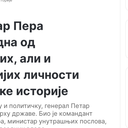
сторије
ар Пера
дна од
их, али и
ијих личности
ке историје
у и политичку, генерал Петар
рху државе. Био је командант
ра, министар унутрашњих послова,