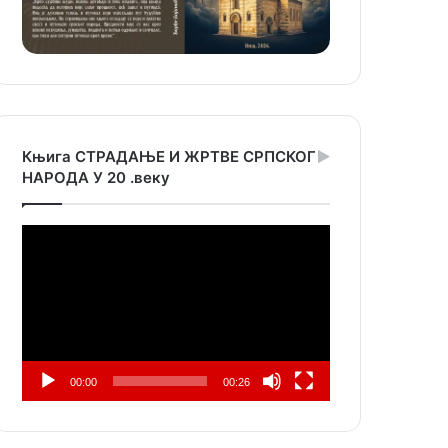
Књига СТРАДАЊЕ И ЖРТВЕ СРПСКОГ
НАРОДА У 20 .веку
Прегледач
видео
записа
00:00
00:26