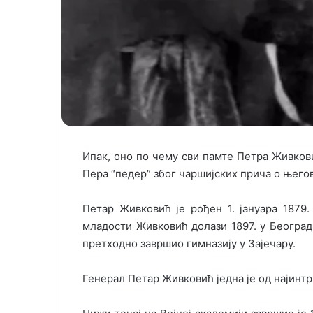
Ипак, оно по чему сви памте Петра Живкови
Пера “педер” због чаршијских прича о њего
Петар Живковић је рођен 1. јануара 1879.
младости Живковић долази 1897. у Београ
претходно завршио гимназију у Зајечару.
Генерал Петар Живковић једна је од најинт