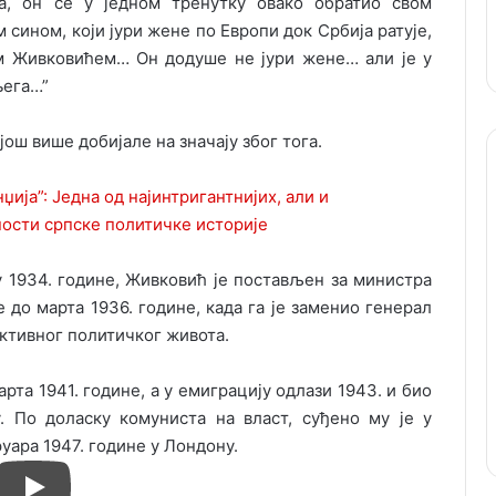
, он се у једном тренутку овако обратио свом
сином, који јури жене по Европи док Србија ратује,
м Живковићем… Он додуше не јури жене… али је у
њега…”
још више добијале на значају због тога.
 1934. године, Живковић је постављен за министра
е до марта 1936. године, када га је заменио генерал
ктивног политичког живота.
рта 1941. године, а у емиграцију одлази 1943. и био
у. По доласку комуниста на власт, суђено му је у
руара 1947. године у Лондону.