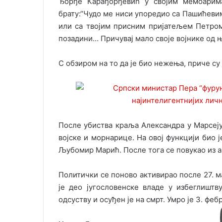
Ђорђе Карађорђевић у својим мемоарима
брату:“Чудо ме ниси упоредио са Пашићевим 
или са твојим присним пријатељем Петро
позадини… Причувај мало своје војнике од 
С обзиром на то да је био нежења, приче су 
После убиства краља Александра у Марсеју
војске и морнарице. На овој функцији био ј
Љубомир Марић. После тога се повукао из а
Политички се поново активирао после 27. ма
је део југословенске владе у избеглиштв
одсуству и осуђен је на смрт. Умро је 3. феб