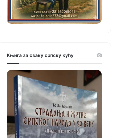
Књига за сваку српску кућу