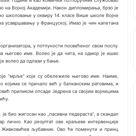
 1899. године и као коњички потпоручник службовао
о на Војној Академији. Након дипломирања, брзо је
тно школовање у оквиру 14. класе Више школе Војне
 на усавршавању у Француској. Имао је чин капетана
 организатора, у потпуности посвећеног свом послу.
а његово име. Волео је да чита, на одмор је ишао
је волео да одлази у бање.
тоје “мрље” које су обележиле његово име. Наиме,
о којима се причало већ у балканским ратовима, и
ковић приликом опсаде Једрена са својим војницима
ићу.
 је био жигосан као „пасивни педераста”, а скандал
ар лично. Као резултат ове краљеве интервенције
он Живковићев љубавник. Ово ће поменути и принц