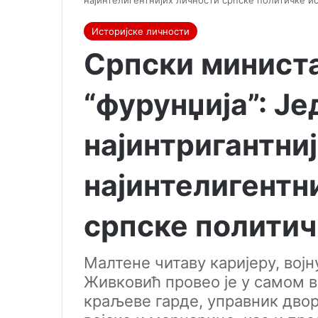
најинтелигентнијих личности српске политичке и
Историјске личности
Српски минист
“фурунџија”: Је
најинтригантниј
најинтелигентн
српске политич
Малтене читаву каријеру, војн
Живковић провео је у самом в
краљеве гарде, управник дво