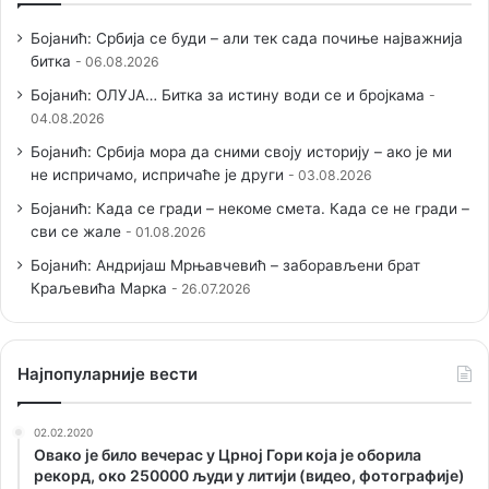
Бојанић: Србија се буди – али тек сада почиње најважнија
битка
06.08.2026
Бојанић: ОЛУЈА… Битка за истину води се и бројкама
04.08.2026
Бојанић: Србија мора да сними своју историју – ако је ми
не испричамо, испричаће је други
03.08.2026
Бојанић: Када се гради – некоме смета. Када се не гради –
сви се жале
01.08.2026
Бојанић: Андријаш Мрњавчевић – заборављени брат
Краљевића Марка
26.07.2026
Наjпопуларније вести
02.02.2020
Овако је било вечерас у Црној Гори која је оборила
рекорд, око 250000 људи у литији (видео, фотографије)