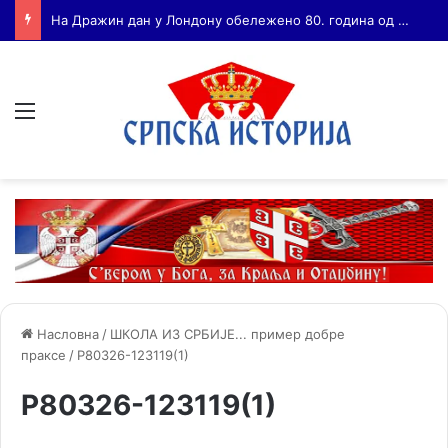
Бојанић: ВОЈА ТАНКОСИЋ – ЧОВЕК КОГА СУ СЕ ПЛАШИЛИ И ЖИВОГ И МРТВОГ, а нема ни споненик
Мени
Насловна
/
ШКОЛА ИЗ СРБИЈЕ... пример добре
праксе
/
P80326-123119(1)
P80326-123119(1)