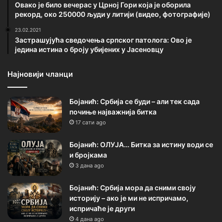
Овако је било вечерас у Црној Гори која је оборила
рекорд, око 250000 људи у литији (видео, фотографије)
23.02.2021
Застрашујућа сведочења српског патолога: Ово је
једина истина о броју убијених у Јасеновцу
Најновији чланци
Бојанић: Србија се буди – али тек сада
почиње најважнија битка
17 сати ago
Бојанић: ОЛУЈА… Битка за истину води се
и бројкама
3 дана ago
Бојанић: Србија мора да сними своју
историју – ако је ми не испричамо,
испричаће је други
4 дана ago