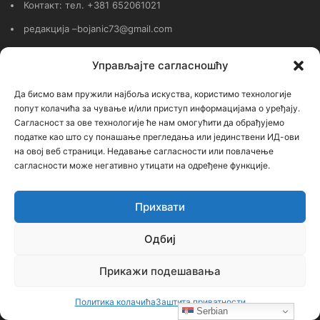
Контакт: тел. +381 652061021
редакција –bojanic73@gmail.com
администратор – bojanic73@gmail.com
Управљајте сагласношћу
…
Да бисмо вам пружили најбоља искуства, користимо технологије
попут колачића за чување и/или приступ информацијама о уређају.
Сајт није под финансијским, политичким и идеолошким
Сагласност за ове технологије ће нам омогућити да обрађујемо
утицајем ни једне политичке опције или организације. Сајт није
податке као што су понашање прегледања или јединствени ИД-ови
профитабилан, заснива се на добровољном раду.
на овој веб страници. Недавање сагласности или повлачење
сагласности може негативно утицати на одређене функције.
Прихвати
Пријавите се на наш бесплатни Билтен (newsletter)
Одбиј
Унесите
Прикажи подешавања
Вашу
мејл
адресу
Политика колачића
Заштита приватности
Serbian