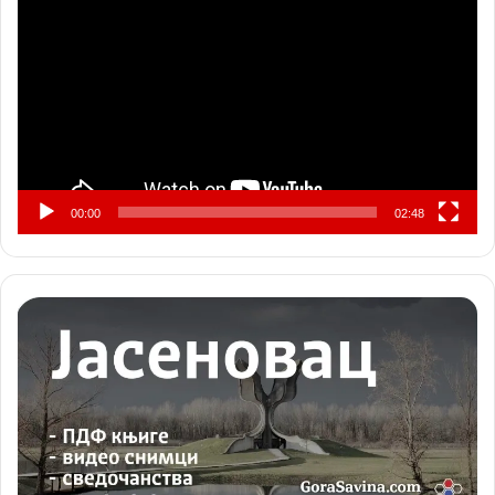
видео
записа
00:00
02:48