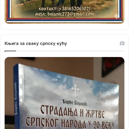
Књига за сваку српску кућу