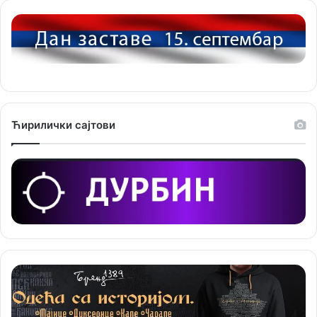
е
г
о
р
и
ј
е
Ћирилички сајтови