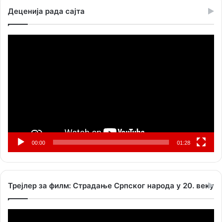
Деценија рада сајта
Прегледач
видео
записа
00:00
01:28
Трејлер за филм: Страдање Српског народа у 20. веку
Прегледач