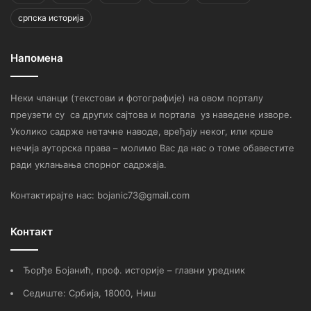
српска историја
Напомена
Неки чланци (текстови и фотографије) на овом порталу
преузети су са других сајтова и портала уз наведене изворе.
Уколико садрже нетачне наводе, вређају неког, или крше
нечија ауторска права – молимо Вас да нас о томе обавестите
ради уклањања спорног садржаја.
Контактирајте нас: bojanic73@gmail.com
Контакт
Ђорђе Бојанић, проф. историје – главни уредник
Седиште: Србија, 18000, Ниш