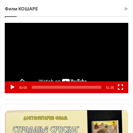
Филм КОШАРЕ
Прегледач
видео
записа
00:00
51:35