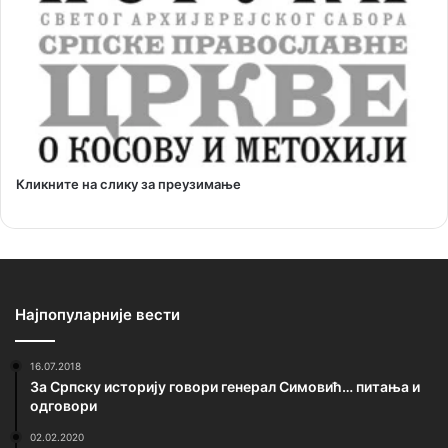
Кликните на слику за преузимање
Најпопуларније вести
16.07.2018
За Српску историју говори генерал Симовић… питања и
одговори
02.02.2020