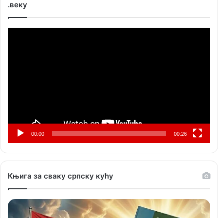
.веку
Прегледач
видео
записа
00:00
00:26
Књига за сваку српску кућу