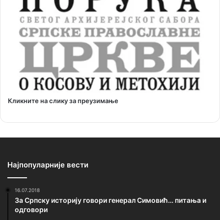
Кликните на слику за преузимање
Најпопуларније вести
16.07.2018
За Српску историју говори генерал Симовић… питања и
одговори