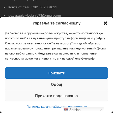
Контакт: тел. +381 652061021
редакција –bojanic73@gmail.com
Управљајте сагласношћу
администратор – bojanic73@gmail.com
Да бисмо вам пружили најбоља искуства, користимо технологије
…
попут колачића за чување и/или приступ информацијама о уређају.
Сагласност за ове технологије ће нам омогућити да обрађујемо
Сајт није под финансијским, политичким и идеолошким
податке као што су понашање прегледања или јединствени ИД-ови
утицајем ни једне политичке опције или организације. Сајт није
на овој веб страници. Недавање сагласности или повлачење
профитабилан, заснива се на добровољном раду.
сагласности може негативно утицати на одређене функције.
Прихвати
Пријавите се на наш бесплатни Билтен (newsletter)
Одбиј
Прикажи подешавања
Унесите
Вашу
мејл
Политика колачића
Заштита приватности
Serbian
адресу