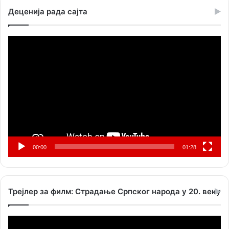
Деценија рада сајта
Прегледач
видео
записа
00:00
01:28
Трејлер за филм: Страдање Српског народа у 20. веку
Прегледач