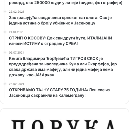
рекорд, око 250000 људи у литији (видео, фотографије)
23.02.2021
Застрашујућа сведочења српског патолога: Ово је
једина истина о броју убијених у Јасеновцу
21.01.2021
СТРИП О KОСОВУ: Док сви други ћуте, ИТАЛИЈАНИ
изнели ИСТИНУ о страдању СРБА!
06.07.2021
Књига Владимира Ђорђевића ТИГРОВ СКОК је
предодређена за наследника Кума или Скарфејса, јер
свака држава има мафију, али ни једна мафија нема
државу, као ЈА! Аркан
26.02.2021
ОТKРИВАМО ТАЈНУ СТАРУ 75 ГОДИНА: Лешеве из
Јасеновца сахранили на Kалемегдану!