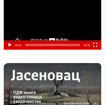
видео
записа
00:00
02:48