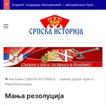
На Дражин дан у Лондону обележено 80. година од мучког убиства генерала Драгољуба Драже Михаиловића
Мени
Насловна
/
ШКОЛА ИЗ СРБИЈЕ... пример добре праксе
/
Мања резолуција
Мања резолуција