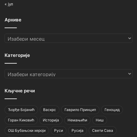
« јул
Архиве
Архиве
Категорије
Категорије
Кључне речи
Ђорђе Бојанић
Васкрс
Гаврило Принцип
Геноцид
Горан Киковић
Историја
Немањићи
Ниш
ОШ Бубањски хероји
Руси
Русија
Свети Сава