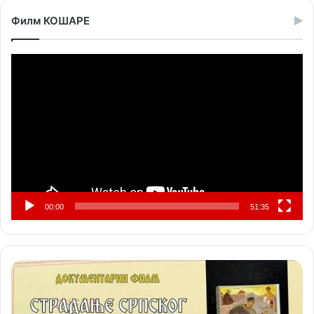
Филм КОШАРЕ
Прегледач
видео
записа
00:00
51:35