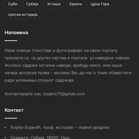
Срби
Србија
Усташе
Хрвати
Црна Гора
српска историја
Напомена
Неки чланци (текстови и фотографије) на овом порталу
преузети су са других сајтова и портала уз наведене изворе.
Уколико садрже нетачне наводе, вређају неког, или крше
нечија ауторска права – молимо Вас да нас о томе обавестите
ради уклањања спорног садржаја.
Контактирајте нас: bojanic73@gmail.com
Контакт
Ђорђе Бојанић, проф. историје – главни уредник
Седиште: Србија, 18000, Ниш