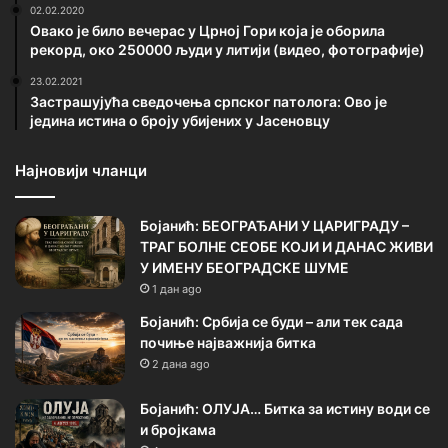
02.02.2020
Овако је било вечерас у Црној Гори која је оборила
рекорд, око 250000 људи у литији (видео, фотографије)
23.02.2021
Застрашујућа сведочења српског патолога: Ово је
једина истина о броју убијених у Јасеновцу
Најновији чланци
Бојанић: БЕОГРАЂАНИ У ЦАРИГРАДУ –
ТРАГ БОЛНЕ СЕОБЕ КОЈИ И ДАНАС ЖИВИ
У ИМЕНУ БЕОГРАДСКЕ ШУМЕ
1 дан ago
Бојанић: Србија се буди – али тек сада
почиње најважнија битка
2 дана ago
Бојанић: ОЛУЈА… Битка за истину води се
и бројкама