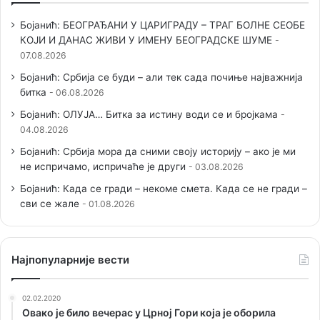
Бојанић: БЕОГРАЂАНИ У ЦАРИГРАДУ – ТРАГ БОЛНЕ СЕОБЕ
КОЈИ И ДАНАС ЖИВИ У ИМЕНУ БЕОГРАДСКЕ ШУМЕ
07.08.2026
Бојанић: Србија се буди – али тек сада почиње најважнија
битка
06.08.2026
Бојанић: ОЛУЈА… Битка за истину води се и бројкама
04.08.2026
Бојанић: Србија мора да сними своју историју – ако је ми
не испричамо, испричаће је други
03.08.2026
Бојанић: Када се гради – некоме смета. Када се не гради –
сви се жале
01.08.2026
Наjпопуларније вести
02.02.2020
Овако је било вечерас у Црној Гори која је оборила