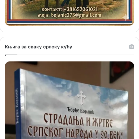
Књига за сваку српску кућу