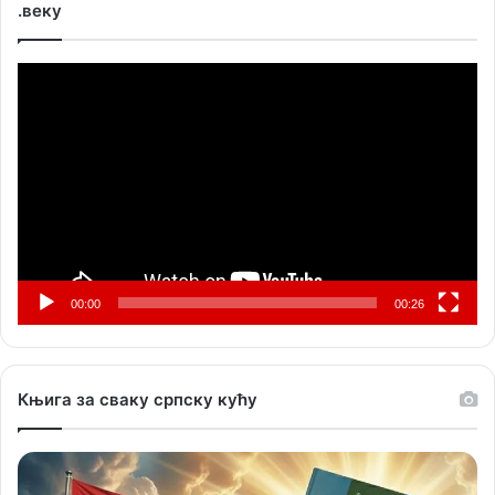
.веку
Прегледач
видео
записа
00:00
00:26
Књига за сваку српску кућу