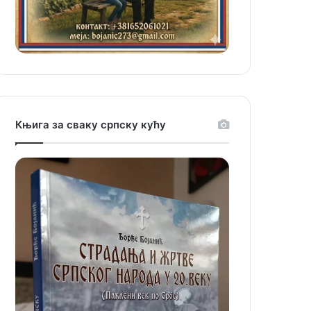
Књига за сваку српску кућу