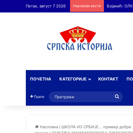
Петак, август 7 2026
Најновије вести
ПОЧЕТНА
КАТЕГОРИЈЕ
КОНТАКТ
ПО
Прет
Прати
Насловна
/
ШКОЛА ИЗ СРБИЈЕ... пример добре