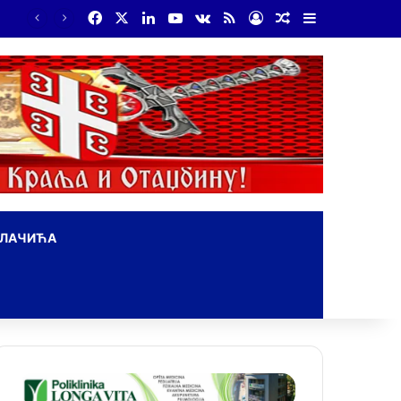
Facebook
X
LinkedIn
YouTube
vk.com
RSS
Log In
Random Article
Sidebar
Бојанић: Србија мора да сними своју историју – ако је ми не испричамо, испричаће је други
ОЛАЧИЋА