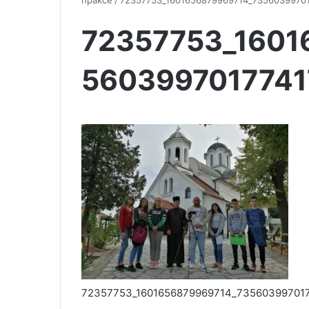
праксе
/
72357753_1601656879969714_73560399701
72357753_1601
5603997017741
72357753_1601656879969714_735603997017