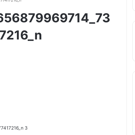
77417216_n
656879969714_73
7216_n
7417216_n 3