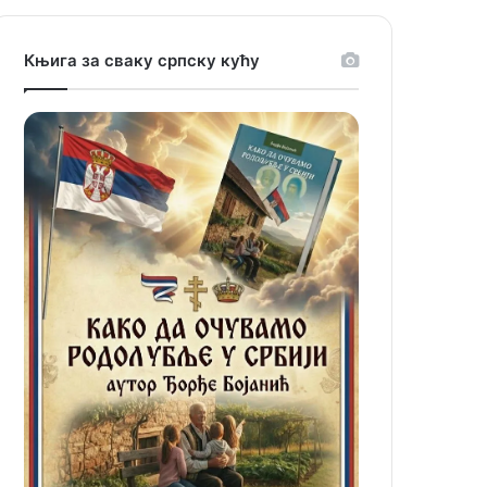
Књига за сваку српску кућу