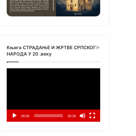
Књига СТРАДАЊЕ И ЖРТВЕ СРПСКОГ
НАРОДА У 20 .веку
Прегледач
видео
записа
00:00
00:26