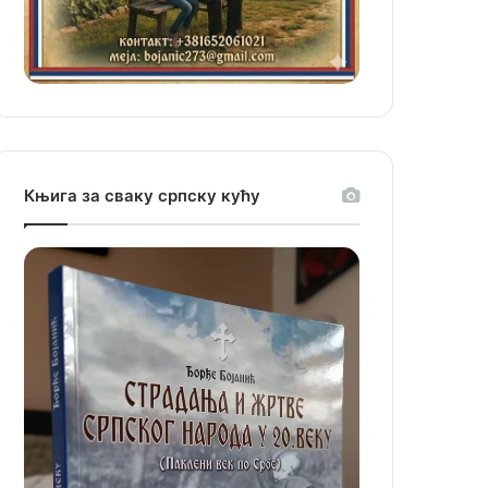
Књига за сваку српску кућу