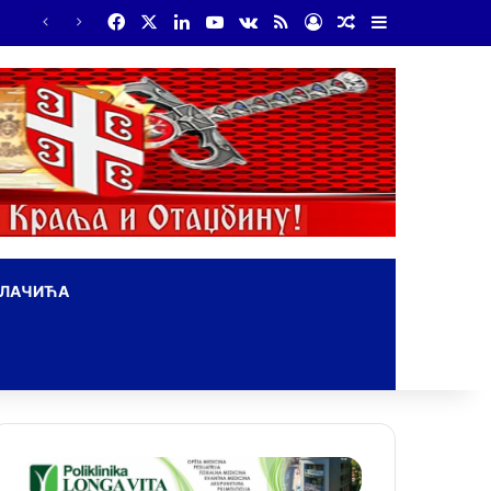
Facebook
X
LinkedIn
YouTube
vk.com
RSS
Log In
Random Article
Sidebar
На Дражин дан у Лондону обележено 80. година од мучког убиства генерала Драгољуба Драже Михаиловића
ОЛАЧИЋА