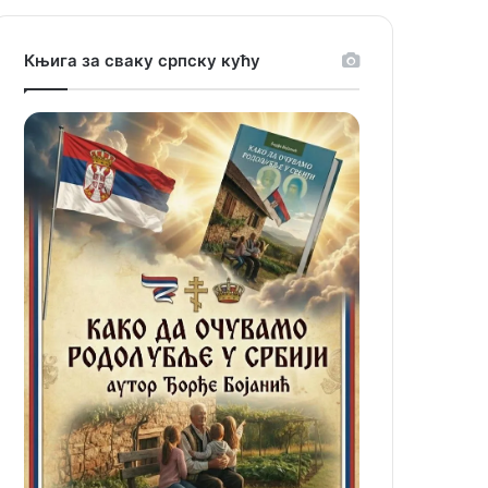
Књига за сваку српску кућу