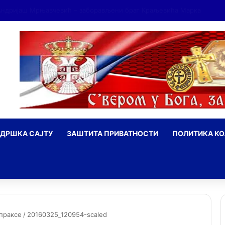
ДРШКА САЈТУ
ЗАШТИТА ПРИВАТНОСТИ
ПОЛИТИКА К
ражи
праксе
/
20160325_120954-scaled