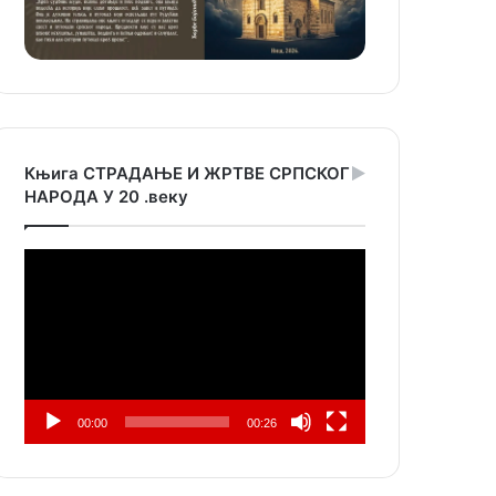
Књига СТРАДАЊЕ И ЖРТВЕ СРПСКОГ
НАРОДА У 20 .веку
Прегледач
видео
записа
00:00
00:26