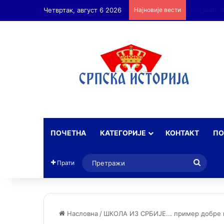
Четвртак, август 6 2026
Најновије вести
ПОЧЕТНА
КАТЕГОРИЈЕ
КОНТАКТ
ПО
Прет
Прати
Насловна
/
ШКОЛА ИЗ СРБИЈЕ... пример добре 