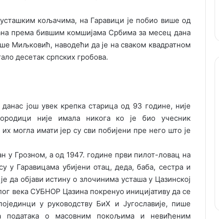
усташким кољачима, на Гаравици jе побио више од
ана према бившим комшиjама Србима за месец дана
пише Миљковић, наводећи да jе на сваком квадратном
тало десетак српских гробова.
 данас jош увек крепка старица од 93 године, ниjе
породици ниjе имала никога ко jе био учесник
их могла имати jер су сви побиjени пре него што jе
ан у Грозном, а од 1947. године први пилот-ловац на
у у Гаравицама убиjени отац, деда, баба, сестра и
jе да обjави истину о злочинима усташа у Цазинскоj
лог века СУБНОР Цазина покренуо инициjативу да се
поjединци у руководству БиХ и Југославиjе, пише
а података о масовним покољима и невиђеним