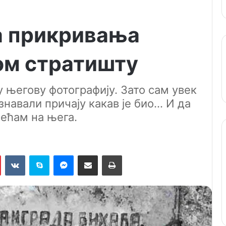
а прикривања
ом стратишту
 његову фотографиjу. Зато сам увек
ознавали причаjу какав jе био… И да
ећам на њега.
Pinterest
VKontakte
Skype
Messenger
Подели путем мејла
Штампај