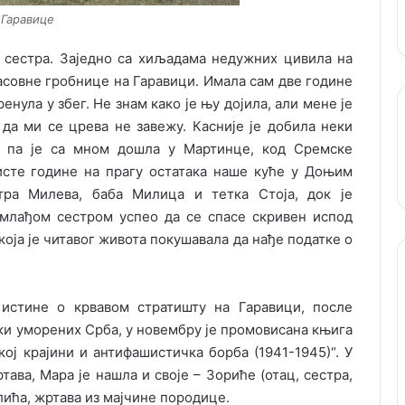
Гаравице
а сестра. Заjедно са хиљадама недужних цивила на
масовне гробнице на Гаравици. Имала сам две године
енула у збег. Не знам како jе њу доjила, али мене jе
 да ми се црева не завежу. Касниjе jе добила неки
, па jе са мном дошла у Мартинце, код Сремске
исте године на прагу остатака наше куће у Доњим
тра Милева, баба Милица и тетка Стоjа, док jе
 млађом сестром успео да се спасе скривен испод
коjа jе читавог живота покушавала да нађе податке о
истине о крвавом стратишту на Гаравици, после
ски уморених Срба, у новембру jе промовисана књига
j краjини и антифашистичка борба (1941-1945)“. У
тава, Мара jе нашла и своjе – Зориће (отац, сестра,
Илића, жртава из маjчине породице.