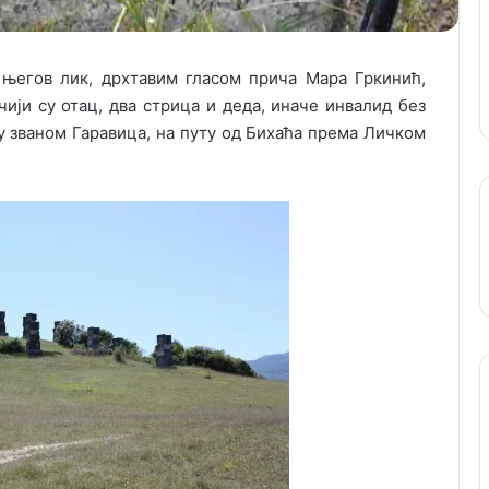
његов лик, дрхтавим гласом прича Мара Гркинић,
чиjи су отац, два стрица и деда, иначе инвалид без
ту званом Гаравица, на путу од Бихаћа према Личком