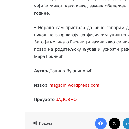
чиjи jе живот, како каже, заувек обележен 
године.
– Нерадо сам пристала да jавно говорим 
никад не завршаваjу са физичким уништење
Зато jе истина о Гаравици важна како се ни
право на родитељску љубав и ускрати радо
Мара Гркинић.
Аутор
: Данило Вуjадиновић
Извор
:
magacin.wordpress.com
Преузето
ЈАДОВНО
Facebook
X
Подели