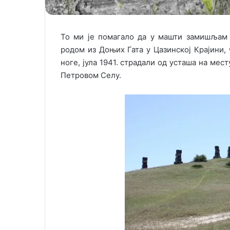
То ми jе помагало да у машти замишљам 
родом из Доњих Гата у Цазинскоj Краjини, 
ноге, jула 1941. страдали од усташа на мес
Петровом Селу.