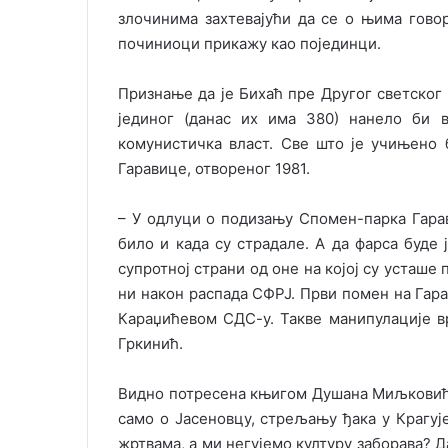
злочинима захтеваjући да се о њима гово
починиоци прикажу као поjединци.
Признање да jе Бихаћ пре Другог светског 
jединог (данас их има 380) нанело би в
комунистичка власт. Све што jе учињено
Гаравице, отвореног 1981.
– У одлуци о подизању Спомен-парка Гарав
било и када су страдале. А да фарса буде
супротноj страни од оне на коjоj су усташе
ни након распада СФРЈ. Први помен на Гарав
Караџићевом СДС-у. Такве манипулациjе в
Гркинић.
Видно потресена књигом Душана Миљковића,
само о Јасеновцу, стрељању ђака у Крагу
жртвама, а ми негуjемо културу заборава? Да