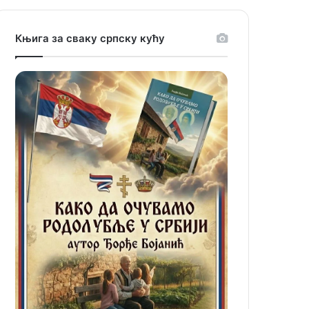
Књига за сваку српску кућу