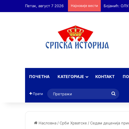
Петак, август 7 2026
Најновије вести
ПОЧЕТНА
КАТЕГОРИЈЕ
КОНТАКТ
ПО
Прет
Прати
Насловна
/
Срби Хрватске
/
Седам деценија при