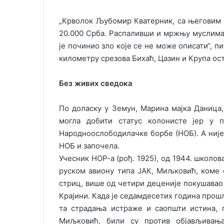
„Крволок Љубомир Кватерник, са његовим 
20.000 Срба. Распаливши и мржњу муслим
jе починио зло коjе се не може описати“, 
километру срезова Бихаћ, Цазин и Крупа ос
Без живих сведока
По доласку у Земун, Марина маjка Даница,
могла добити статус колонисте jер у 
Народноослободилачке борбе (НОБ). А ниjе 
НОБ и започела.
Учесник НОР-а (рођ. 1925), од 1944. школов
руском авиону типа ЈАК, Миљковић, коме с
стриц, више од четири децениjе покушавао 
Краjини. Када jе седамдесетих година прош
та страдања истраже и саопшти истина, 
Миљковић, били су против обjављивањ