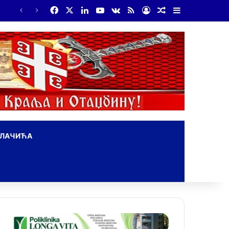
Facebook
X
LinkedIn
YouTube
vk.com
RSS
Log In
Random Article
Sidebar
Бојанић: Србија мора да сними своју историју – ако је ми не испричамо, испричаће је други
ОЛАЧИЋА