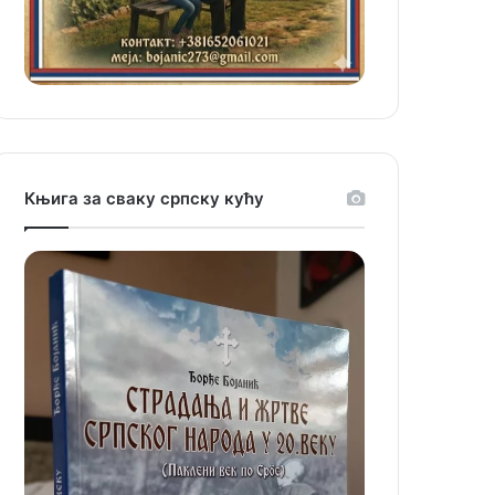
Књига за сваку српску кућу