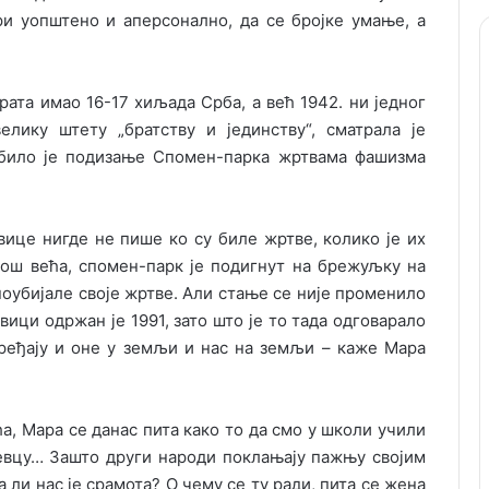
ри уопштено и аперсонално, да се броjке умање, а
рата имао 16-17 хиљада Срба, а већ 1942. ни jедног
елику штету „братству и jединству“, сматрала jе
 било jе подизање Спомен-парка жртвама фашизма
ице нигде не пише ко су биле жртве, колико jе их
 jош већа, спомен-парк jе подигнут на брежуљку на
 поубиjале своjе жртве. Али стање се ниjе променило
ици одржан jе 1991, зато што jе то тада одговарало
ређаjу и оне у земљи и нас на земљи – каже Мара
 Мара се данас пита како то да смо у школи учили
jевцу… Зашто други народи поклањаjу пажњу своjим
 ли нас jе срамота? О чему се ту ради, пита се жена