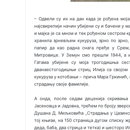
– Одвели су их на дан када jе рођена моj
наjсвирепиjи начин убиjени су и бачени у 
и маjка jе са мном и тек рођеном сестром кр
хранила зрневљем кукуруза, зрно по зрно,
папир да као радна снага пређе у Срем
Митровице. У Земун смо прешли 1944, а 
Гатама убиjене су моjа трогодишња сес
дванаестогодишњи стриц Илиjа са своjом
кукуруза у котобањи – прича Мара Гркинић, 
страдању своjе фамилиjе.
А онда, после седам децениjа скривања 
Јасеновца и Јадовна, трећем по броjу звер
Душана Д. Миљковића „Страдања у Цазинско
тоj књизи, на 150 страница дугом списку жр
деда, баба, два стрица и тетка) и шесторо 