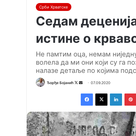
Срби Хрватске
Седам децениј
истине о крвав
Не памтим оца, немам ниjедну
волела да ми они коjи су га п
налазе детаље по коjима подс
Ђорђе Бојанић
F
S
07.09.2020
o
e
Facebook
X
LinkedIn
l
n
l
d
o
a
w
n
o
e
n
m