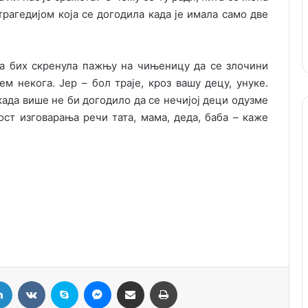
трагедиjом коjа се догодила када jе имала само две
да бих скренула пажњу на чињеницу да се злочини
м некога. Јер – бол траjе, кроз вашу децу, унуке.
када више не би догодило да се нечиjоj деци одузме
ст изговарања речи тата, мама, деда, баба – каже
LinkedIn
VKontakte
Skype
Messenger
Подели путем мејла
Штампај