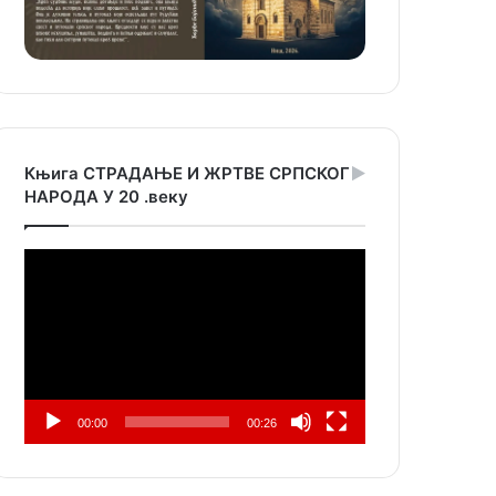
Књига СТРАДАЊЕ И ЖРТВЕ СРПСКОГ
НАРОДА У 20 .веку
Прегледач
видео
записа
00:00
00:26