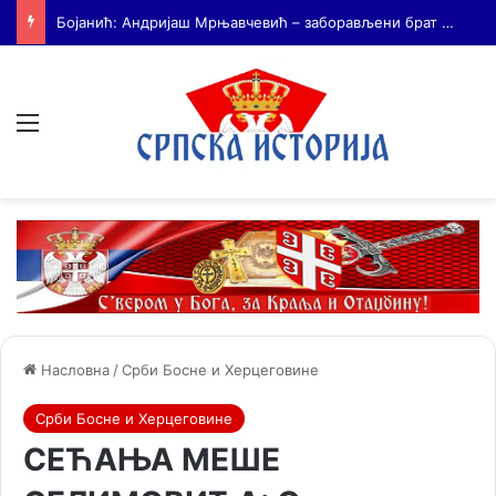
На Дражин дан у Лондону обележено 80. година од мучког убиства генерала Драгољуба Драже Михаиловића
Мени
Насловна
/
Срби Босне и Херцеговине
Срби Босне и Херцеговине
СЕЋАЊА МЕШЕ