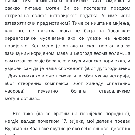
бисмо тим помињањем постигли?’ Ова замјерка и
овакво питање могли би се поставити поводом
откривања сваког историјског податка. У име чега
затварати очи пред истином? Тиме се ништа не мијења,
као што се никаква љага не баца на босанско-
херцеговачке муслимане ако се укаже на њихово
поријекло. Код мене је остала и јака носталгија за
завичајним коријеном, мада и Београд веома волим. Ја
сам везан за своје босанско и муслиманско поријекло, и
увјерен сам да је наша сложеност (због дугогодишњих
туђих навика које смо прихватили, због чудне историје,
због створених комплекса, због хиљаду сплетених
чворова) изузетно богата стваралачким
могућностима….
…. Ето тако (да се вратим на поријекло породице),
негдје ваљда почетком 17. вијека, мој далеки предак
Вујовић из Врањске окупио је око себе синове, девет их