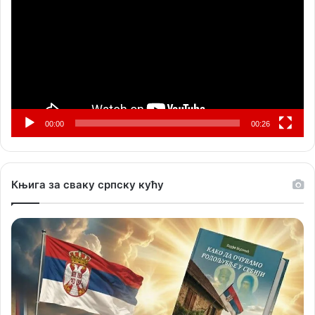
записа
00:00
00:26
Књига за сваку српску кућу