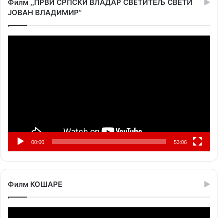
Филм ,,ПРВИ СРПСКИ ВЛАДАР СВЕТИТЕЉ СВЕТИ
ЈОВАН ВЛАДИМИР”
Прегледач
видео
записа
00:00
53:06
Филм КОШАРЕ
Прегледач