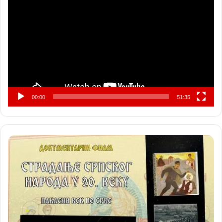
видео
записа
00:00
51:35