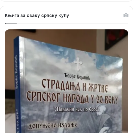
Књига за сваку српску кућу