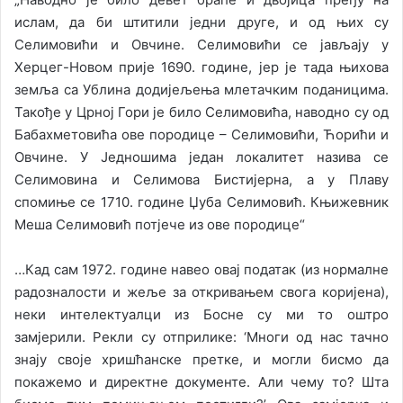
ислам, да би штитили једни друге, и од њих су
Селимовићи и Овчине. Селимовићи се јављају у
Херцег-Новом прије 1690. године, јер је тада њихова
земља са Ублина додијељења млетачким поданицима.
Такође у Црној Гори је било Селимовића, наводно су од
Бабахметовића ове породице – Селимовићи, Ћорићи и
Овчине. У Једношима један локалитет назива се
Селимовина и Селимова Бистијерна, а у Плаву
спомиње се 1710. године Џуба Селимовић. Књижевник
Меша Селимовић потјече из ове породице“
…Кад сам 1972. године навео овај податак (из нормалне
радозналости и жеље за откривањем свога коријена),
неки интелектуалци из Босне су ми то оштро
замјерили. Рекли су отприлике: ‘Многи од нас тачно
знају своје хришћанске претке, и могли бисмо да
покажемо и директне документе. Али чему то? Шта