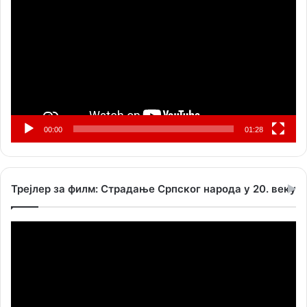
видео
записа
00:00
01:28
Трејлер за филм: Страдање Српског народа у 20. веку
Прегледач
видео
записа