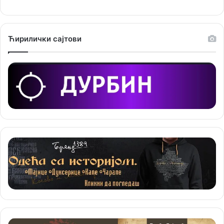
ј
е
Ћирилички сајтови