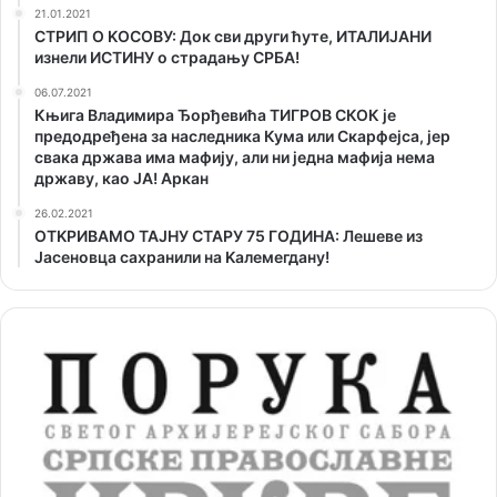
21.01.2021
СТРИП О KОСОВУ: Док сви други ћуте, ИТАЛИЈАНИ
изнели ИСТИНУ о страдању СРБА!
06.07.2021
Књига Владимира Ђорђевића ТИГРОВ СКОК је
предодређена за наследника Кума или Скарфејса, јер
свака држава има мафију, али ни једна мафија нема
државу, као ЈА! Аркан
26.02.2021
ОТKРИВАМО ТАЈНУ СТАРУ 75 ГОДИНА: Лешеве из
Јасеновца сахранили на Kалемегдану!