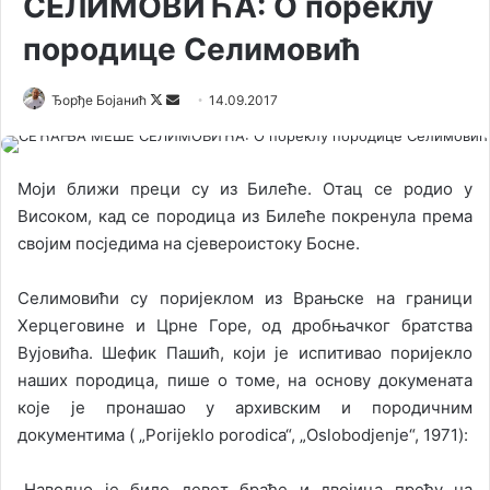
СЕЛИМОВИЋА: О пореклу
породице Селимовић
Ђорђе Бојанић
F
S
14.09.2017
o
e
l
n
l
d
Моји ближи преци су из Билеће. Отац се родио у
o
a
Високом, кад се породица из Билеће покренула према
w
n
својим посједима на сјевероистоку Босне.
o
e
n
m
Селимовићи су поријеклом из Врањске на граници
X
a
Херцеговине и Црне Горе, од дробњачког братства
i
Вујовића. Шефик Пашић, који је испитивао поријекло
l
наших породица, пише о томе, на основу докумената
које је пронашао у архивским и породичним
документима ( „Porijeklo porodica“, „Oslobodjenje“, 1971):
„Наводно је било девет браће и двојица пређу на