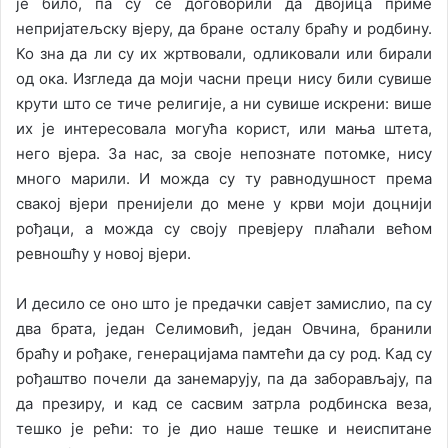
је било, па су се договорили да двојица приме
непријатељску вјеру, да бране осталу браћу и родбину.
Ко зна да ли су их жртвовали, одликовали или бирали
од ока. Изгледа да моји часни преци нису били сувише
крути што се тиче религије, а ни сувише искрени: више
их је интересовала могућа корист, или мања штета,
него вјера. За нас, за своје непознате потомке, нису
много марили. И можда су ту равнодушност према
свакој вјери пренијели до мене у крви моји доцнији
рођаци, а можда су своју превјеру плаћали већом
ревношћу у новој вјери.
И десило се оно што је предачки савјет замислио, па су
два брата, један Селимовић, један Овчина, бранили
браћу и рођаке, генерацијама памтећи да су род. Кад су
рођаштво почели да занемарују, па да заборављају, па
да презиру, и кад се сасвим затрла родбинска веза,
тешко је рећи: то је дио наше тешке и неиспитане