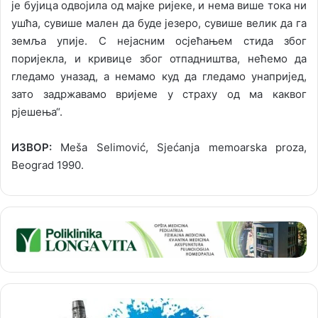
је бујица одвојила од мајке ријеке, и нема више тока ни
ушћа, сувише мален да буде језеро, сувише велик да га
земља упије. С нејасним осјећањем стида због
поријекла, и кривице због отпадништва, нећемо да
гледамо уназад, а немамо куд да гледамо унапријед,
зато задржавамо вријеме у страху од ма каквог
рјешења“.
ИЗВОР:
Meša Selimović, Sjećanja memoarska proza,
Beograd 1990.