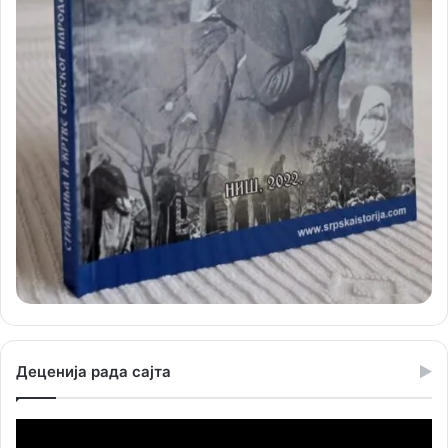
Деценија рада сајта
Прегледач