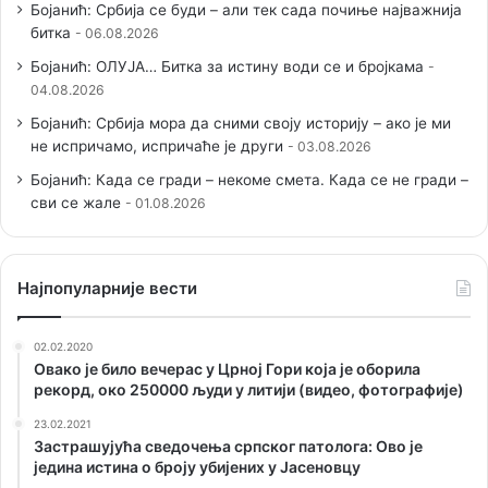
Бојанић: Србија се буди – али тек сада почиње најважнија
битка
06.08.2026
Бојанић: ОЛУЈА… Битка за истину води се и бројкама
04.08.2026
Бојанић: Србија мора да сними своју историју – ако је ми
не испричамо, испричаће је други
03.08.2026
Бојанић: Када се гради – некоме смета. Када се не гради –
сви се жале
01.08.2026
Наjпопуларније вести
02.02.2020
Овако је било вечерас у Црној Гори која је оборила
рекорд, око 250000 људи у литији (видео, фотографије)
23.02.2021
Застрашујућа сведочења српског патолога: Ово је
једина истина о броју убијених у Јасеновцу