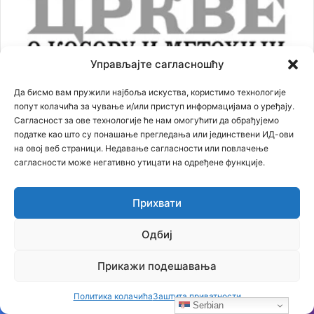
Управљајте сагласношћу
Кликните на слику за преузимање
Да бисмо вам пружили најбоља искуства, користимо технологије
попут колачића за чување и/или приступ информацијама о уређају.
Сагласност за ове технологије ће нам омогућити да обрађујемо
податке као што су понашање прегледања или јединствени ИД-ови
на овој веб страници. Недавање сагласности или повлачење
сагласности може негативно утицати на одређене функције.
Најпопуларније вести
Прихвати
16.07.2018
За Српску историју говори генерал Симовић… питања и
одговори
Одбиј
02.02.2020
Прикажи подешавања
Овако је било вечерас у Црној Гори која је оборила
рекорд, око 250000 људи у литији (видео, фотографије)
Политика колачића
Заштита приватности
23.02.2021
Serbian