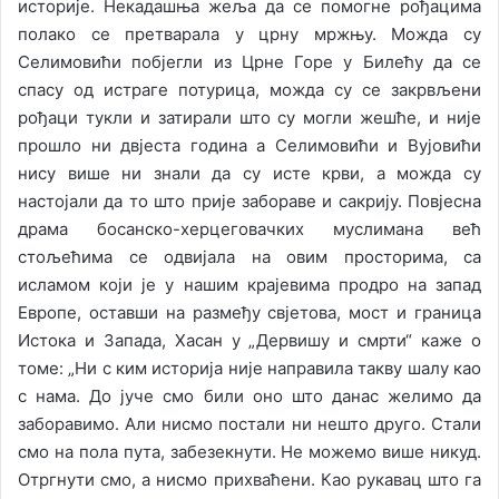
историје. Некадашња жеља да се помогне рођацима
полако се претварала у црну мржњу. Можда су
Селимовићи побјегли из Црне Горе у Билећу да се
спасу од истраге потурица, можда су се закрвљени
рођаци тукли и затирали што су могли жешће, и није
прошло ни двјеста година а Селимовићи и Вујовићи
нису више ни знали да су исте крви, а можда су
настојали да то што прије забораве и сакрију. Повјесна
драма босанско-херцеговачких муслимана већ
стољећима се одвијала на овим просторима, са
исламом који је у нашим крајевима продро на запад
Европе, оставши на размеђу свјетова, мост и граница
Истока и Запада, Хасан у „Дервишу и смрти“ каже о
томе: „Ни с ким историја није направила такву шалу као
с нама. До јуче смо били оно што данас желимо да
заборавимо. Али нисмо постали ни нешто друго. Стали
смо на пола пута, забезекнути. Не можемо више никуд.
Отргнути смо, а нисмо прихваћени. Као рукавац што га