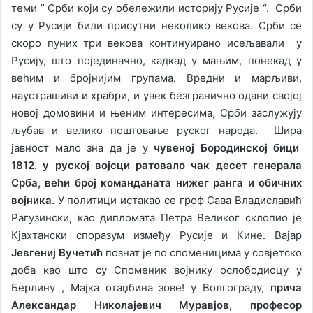
теми ” Срби који су обележили историју Русије “. Срби
су у Русиjи били присутни неколико векова. Срби се
скоро пуних три векова континуирано исељавали у
Русију, што појединачно, кадкад у мањим, понекад у
већим и бројнијим групама. Вредни и марљиви,
наустрашиви и храбри, и увек безгранично одани својој
новој домовини и њеним интересима, Срби заслужују
љубав и велико поштовање руског народа. Шира
јавност мало зна да је у
чувеној Бородинској бици
1812. у руској војсци ратовало чак десет генерала
Срба, већи број команданата нижег ранга и обичних
војника.
У политици истакао се гроф Сава Владиславић
Рагузински, као дипломата Петра Великог склопио је
Кјахтански споразум између Русије и Кине. Вајар
Јевгениј Вучетић
познат jе по споменицима у совјетско
доба као што су Споменик војнику ослободиоцу у
Берлину , Мајка отаџбина зове! у Волгограду,
прича
Александар Николајевич Муравјов, професор