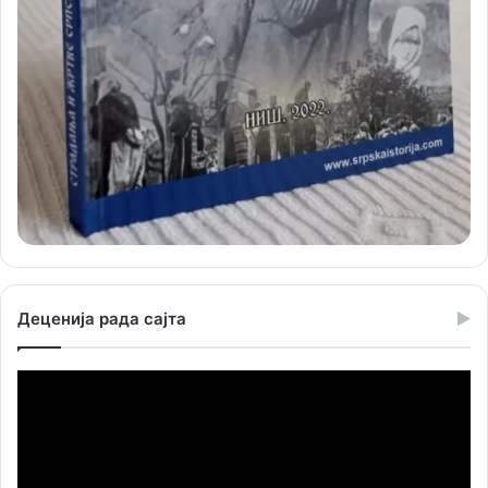
Деценија рада сајта
Прегледач
видео
записа