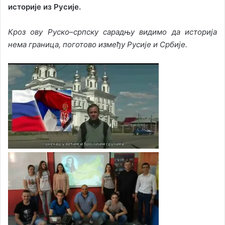
историје из Русије.
Кроз ову Руско–српску сарадњу видимо да историја
нема граница, поготово између Русије и Србије.