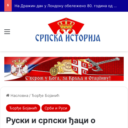
Бојанић: ВОЈА ТАНКОСИЋ – ЧОВЕК КОГА СУ СЕ ПЛАШИЛИ И ЖИВОГ И МРТВОГ, а нема ни споненик
Мени
Насловна
/
Ђорђе Бојанић
Ђорђе Бојанић
Срби и Руси
Руски и српски ђаци о