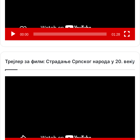
00:00
01:28
Трејлер за филм: Страдање Српског народа у 20. веку
Прегледач
видео
записа