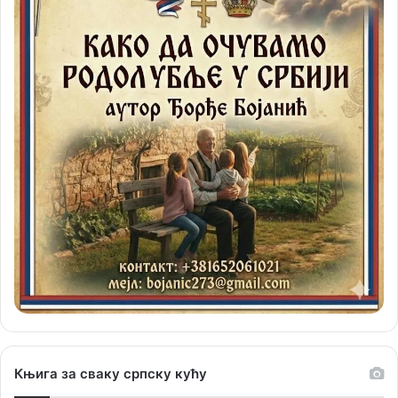
Књига за сваку српску кућу