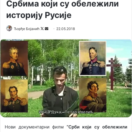
Србима који су обележили
историју Русије
Ђорђе Бојанић
F
S
22.05.2018
o
e
l
n
l
d
o
a
w
n
o
e
n
m
X
a
i
l
Нови документарни филм
“Срби који су обележили