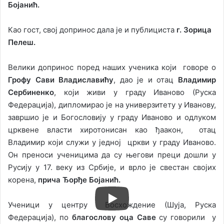
Бојанић.
Као гост, свој допринос дала је и публициста
г. Зорица
Пелеш.
Велики допринос поред наших ученика који говоре о
Грофу Сави Владиславићу
, дао је и отац
Владимир
Сербиненко
, који живи у граду Иваново (Руска
Федерација), дипломирао је на универзитету у Иванову,
завршио је и Богословиjу у граду Иваново и одлуком
црквене власти хиротонисан као ђаакон, отац
Владимир који служи у jедноj цркви у граду Иваново.
Он преноси ученицима да су његови преци дошли у
Русију у 17. веку из Србије, и врло је свестан својих
корена,
прича Ђорђе Бојанић.
Ученици у центру Восхождение (Шуја, Руска
Федерација), по
благослову оца Саве
су говорили у