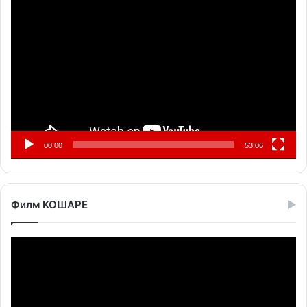
Прегледач
видео
записа
00:00
53:06
Филм КОШАРЕ
Прегледач
видео
записа