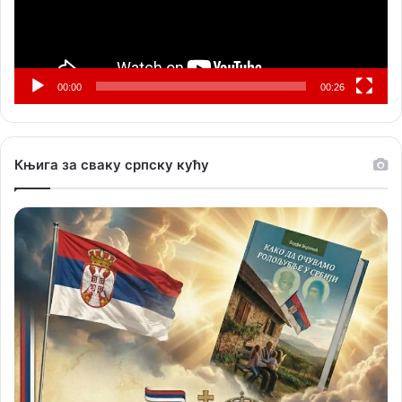
00:00
00:26
Књига за сваку српску кућу