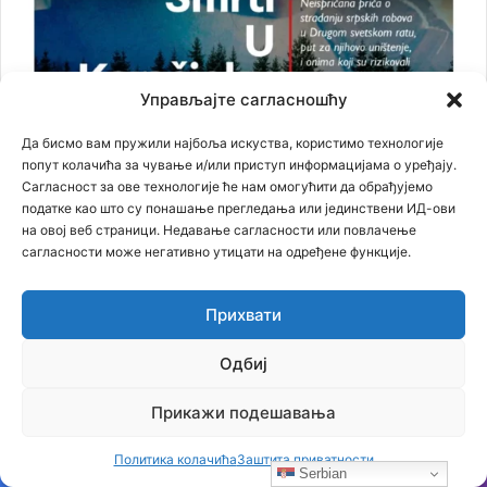
Управљајте сагласношћу
Да бисмо вам пружили најбоља искуства, користимо технологије
попут колачића за чување и/или приступ информацијама о уређају.
Сагласност за ове технологије ће нам омогућити да обрађујемо
податке као што су понашање прегледања или јединствени ИД-ови
на овој веб страници. Недавање сагласности или повлачење
сагласности може негативно утицати на одређене функције.
Најновији чланци
Прихвати
Бојанић: Србија се буди – али тек сада почиње најважнија
битка
06.08.2026
Одбиј
Бојанић: ОЛУЈА… Битка за истину води се и бројкама
Прикажи подешавања
04.08.2026
Бојанић: Србија мора да сними своју историју – ако је ми
Политика колачића
Заштита приватности
не испричамо, испричаће је други
03.08.2026
Serbian