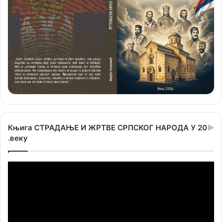
Књига СТРАДАЊЕ И ЖРТВЕ СРПСКОГ НАРОДА У 20
.веку
Прегледач
видео
записа