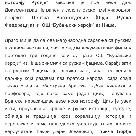
историју Русије”
, завршен је пре неки дан.
Документарац је рађен у склопу руског међународног
пројекта
Центра Восхождение (Шуја, Руска
Федерација) и ОШ “Бубањски хероји” из Ниша.
Драго ми је да се ова међународна сарадња са руским
школама наставља, ово је седми документарни филм у
протекле три године који су ђаци ОШ “Бубањски
хероји” из Ниша снимили са руским ђацима. Сарађивати
са руским ђацима је велика част, ипак ту велику
даљину која раздваја два братска народа сада спаја
технологија и обострана братска љубав ученика и
професора, које веже само један циљ, очување
Братске нераскидиве везе кроз историју. Циљ је увек
исти, проучавање српске и руске историје, културе,
обичаја и традиције кроз корелацију историје и
веронауке у коме подједнако учествује и мој колега
вероучитељ, ђакон Дејан Јовановић,
прича Ђорђе