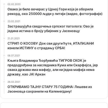
02.02.2020
Овако је било вечерас у Црној Гори која је оборила
рекорд, око 250000 људи у литији (видео, фотографије)
23.02.2021
Застрашујућа сведочења српског патолога: Ово је
једина истина о броју убијених у Јасеновцу
21.01.2021
СТРИП О KОСОВУ: Док сви други ћуте, ИТАЛИЈАНИ
изнели ИСТИНУ о страдању СРБА!
06.07.2021
Књига Владимира Ђорђевића ТИГРОВ СКОК је
предодређена за наследника Кума или Скарфејса, јер
свака држава има мафију, али ни једна мафија нема
државу, као ЈА! Аркан
26.02.2021
ОТKРИВАМО ТАЈНУ СТАРУ 75 ГОДИНА: Лешеве из
Јасеновца сахранили на Kалемегдану!