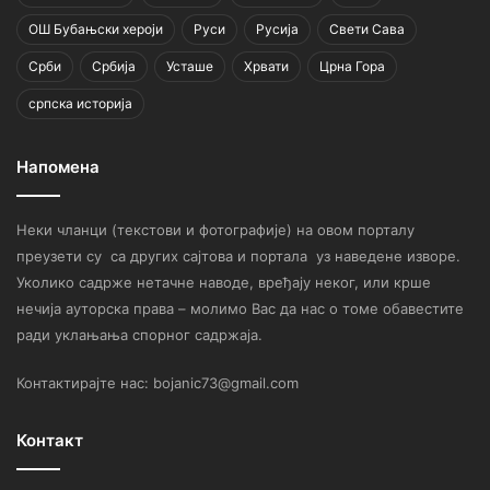
ОШ Бубањски хероји
Руси
Русија
Свети Сава
Срби
Србија
Усташе
Хрвати
Црна Гора
српска историја
Напомена
Неки чланци (текстови и фотографије) на овом порталу
преузети су са других сајтова и портала уз наведене изворе.
Уколико садрже нетачне наводе, вређају неког, или крше
нечија ауторска права – молимо Вас да нас о томе обавестите
ради уклањања спорног садржаја.
Контактирајте нас: bojanic73@gmail.com
Контакт