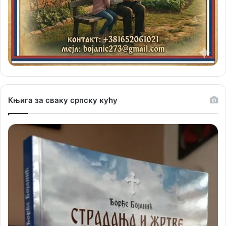
Књига за сваку српску кућу