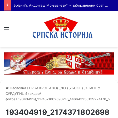
На Дражин дан у Лондону обележено 80. година од мучког убиства генерала Драгољуба Драже Михаиловића
Мени
Насловна
/
ПРВИ КРСНИ ХОД ДО ДУБОКЕ ДОЛИНЕ У
СУРДУЛИЦИ (видео/
фото)
/
193404919_2174371802698216_446643238139224178_n
193404919_2174371802698