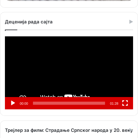
Деценија рада сајта
Прегледач
видео
записа
00:00
01:28
Трејлер за филм: Страдање Српског народа у 20. веку