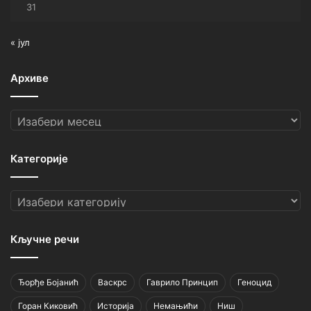
31
« јул
Архиве
Архиве
Категорије
Категорије
Кључне речи
Ђорђе Бојанић
Васкрс
Гаврило Принцип
Геноцид
Горан Киковић
Историја
Немањићи
Ниш