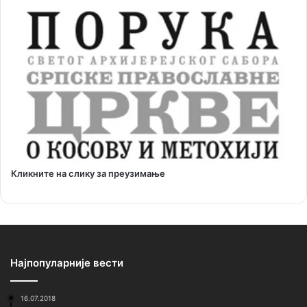
Кликните на слику за преузимање
Најпопуларније вести
16.07.2018