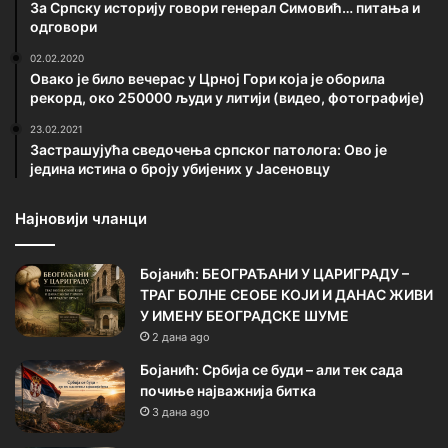
За Српску историју говори генерал Симовић… питања и
одговори
02.02.2020
Овако је било вечерас у Црној Гори која је оборила
рекорд, око 250000 људи у литији (видео, фотографије)
23.02.2021
Застрашујућа сведочења српског патолога: Ово је
једина истина о броју убијених у Јасеновцу
Најновији чланци
Бојанић: БЕОГРАЂАНИ У ЦАРИГРАДУ –
ТРАГ БОЛНЕ СЕОБЕ КОЈИ И ДАНАС ЖИВИ
У ИМЕНУ БЕОГРАДСКЕ ШУМЕ
2 дана ago
Бојанић: Србија се буди – али тек сада
почиње најважнија битка
3 дана ago