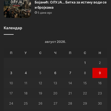
Бојанић: ОЛУЈА… Битка за истину води се
и бројкама
5 дана ago
Календар
август 2026.
П
У
С
Ч
П
С
Н
1
2
3
4
5
6
7
8
9
10
11
12
13
14
15
16
17
18
19
20
21
22
23
24
25
26
27
28
29
30