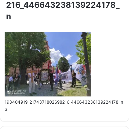
216_446643238139224178_
n
193404919_2174371802698216_446643238139224178_n
3