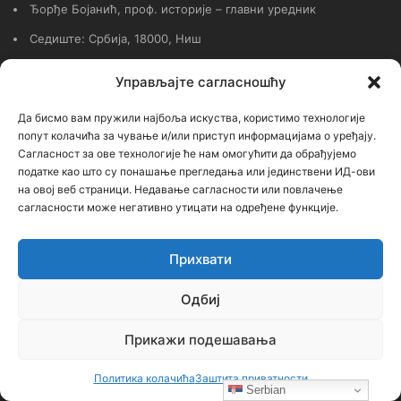
Ђорђе Бојанић, проф. историје – главни уредник
Седиште: Србија, 18000, Ниш
Контакт: тел. +381 652061021
Управљајте сагласношћу
редакција –bojanic73@gmail.com
Да бисмо вам пружили најбоља искуства, користимо технологије
администратор – bojanic73@gmail.com
попут колачића за чување и/или приступ информацијама о уређају.
Сагласност за ове технологије ће нам омогућити да обрађујемо
…
податке као што су понашање прегледања или јединствени ИД-ови
на овој веб страници. Недавање сагласности или повлачење
Сајт није под финансијским, политичким и идеолошким
сагласности може негативно утицати на одређене функције.
утицајем ни једне политичке опције или организације. Сајт није
профитабилан, заснива се на добровољном раду.
Прихвати
Одбиј
Пријавите се на наш бесплатни Билтен (newsletter)
Прикажи подешавања
Политика колачића
Заштита приватности
Унесите
Serbian