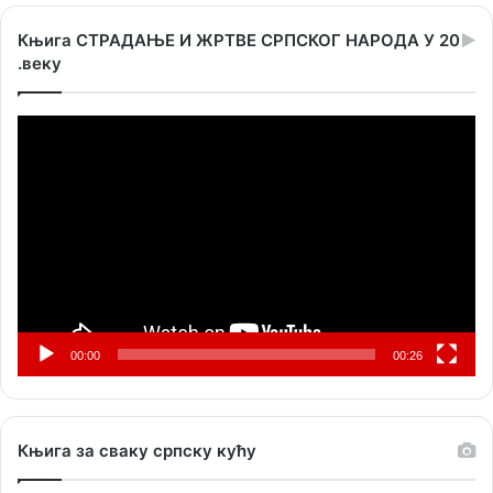
Књига СТРАДАЊЕ И ЖРТВЕ СРПСКОГ НАРОДА У 20
.веку
Прегледач
видео
записа
00:00
00:26
Књига за сваку српску кућу