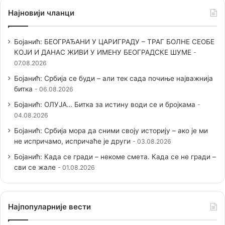
Најновији чланци
Бојанић: БЕОГРАЂАНИ У ЦАРИГРАДУ – ТРАГ БОЛНЕ СЕОБЕ
КОЈИ И ДАНАС ЖИВИ У ИМЕНУ БЕОГРАДСКЕ ШУМЕ
07.08.2026
Бојанић: Србија се буди – али тек сада почиње најважнија
битка
06.08.2026
Бојанић: ОЛУЈА… Битка за истину води се и бројкама
04.08.2026
Бојанић: Србија мора да сними своју историју – ако је ми
не испричамо, испричаће је други
03.08.2026
Бојанић: Када се гради – некоме смета. Када се не гради –
сви се жале
01.08.2026
Наjпопуларније вести