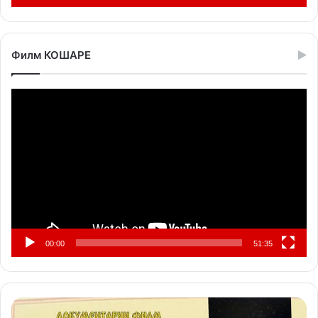
Филм КОШАРЕ
Прегледач
видео
записа
00:00
51:35