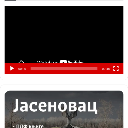
Прегледач
видео
записа
00:00
02:48