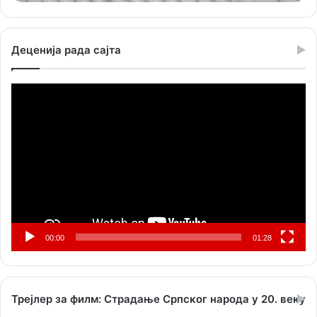
Деценија рада сајта
Прегледач
видео
записа
00:00
01:28
Трејлер за филм: Страдање Српског народа у 20. веку