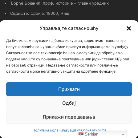
Ђорђе Бојанић, проф. историје – главни уредник
Седиште: Србија, 18000, Ниш
Контакт: тел. +381 652061021
Управљајте сагласношћу
редакција –bojanic73@gmail.com
Да бисмо вам пружили најбоља искуства, користимо технологије
администратор – bojanic73@gmail.com
попут колачића за чување и/или приступ информацијама о уређају.
Сагласност за ове технологије ће нам омогућити да обрађујемо
…
податке као што су понашање прегледања или јединствени ИД-ови
на овој веб страници. Недавање сагласности или повлачење
Сајт није под финансијским, политичким и идеолошким
сагласности може негативно утицати на одређене функције.
утицајем ни једне политичке опције или организације. Сајт није
профитабилан, заснива се на добровољном раду.
Прихвати
Одбиј
Пријавите се на наш бесплатни Билтен (newsletter)
Прикажи подешавања
Политика колачића
Заштита приватности
Унесите
Serbian