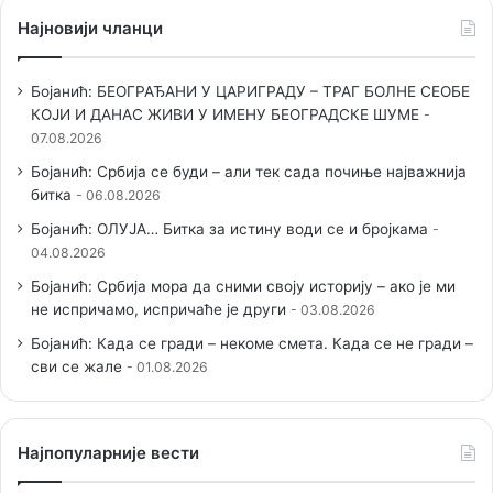
Најновији чланци
Бојанић: БЕОГРАЂАНИ У ЦАРИГРАДУ – ТРАГ БОЛНЕ СЕОБЕ
КОЈИ И ДАНАС ЖИВИ У ИМЕНУ БЕОГРАДСКЕ ШУМЕ
07.08.2026
Бојанић: Србија се буди – али тек сада почиње најважнија
битка
06.08.2026
Бојанић: ОЛУЈА… Битка за истину води се и бројкама
04.08.2026
Бојанић: Србија мора да сними своју историју – ако је ми
не испричамо, испричаће је други
03.08.2026
Бојанић: Када се гради – некоме смета. Када се не гради –
сви се жале
01.08.2026
Наjпопуларније вести