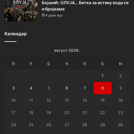
Бојанић: ОЛУЈА… Битка за истину води се
и бројкама
4 дана ago
Календар
август 2026.
П
У
С
Ч
П
С
Н
1
2
3
4
5
6
7
8
9
10
11
12
13
14
15
16
17
18
19
20
21
22
23
24
25
26
27
28
29
30