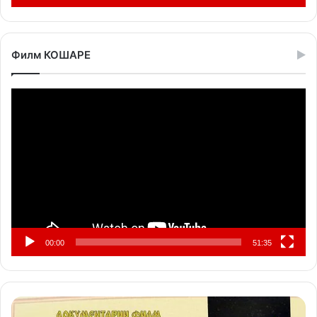
Филм КОШАРЕ
Прегледач
видео
записа
00:00
51:35