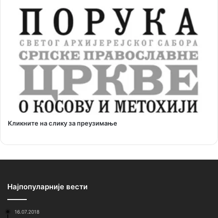
Кликните на слику за преузимање
Најпопуларније вести
16.07.2018