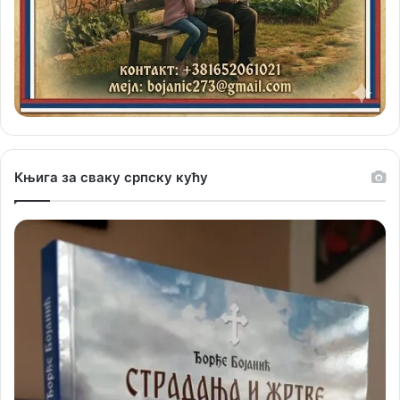
Књига за сваку српску кућу