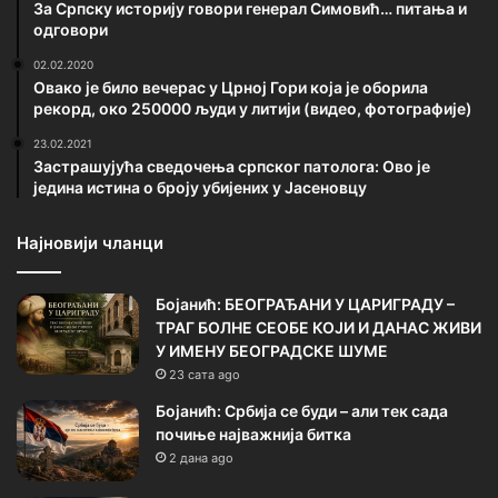
За Српску историју говори генерал Симовић… питања и
одговори
02.02.2020
Овако је било вечерас у Црној Гори која је оборила
рекорд, око 250000 људи у литији (видео, фотографије)
23.02.2021
Застрашујућа сведочења српског патолога: Ово је
једина истина о броју убијених у Јасеновцу
Најновији чланци
Бојанић: БЕОГРАЂАНИ У ЦАРИГРАДУ –
ТРАГ БОЛНЕ СЕОБЕ КОЈИ И ДАНАС ЖИВИ
У ИМЕНУ БЕОГРАДСКЕ ШУМЕ
23 сата ago
Бојанић: Србија се буди – али тек сада
почиње најважнија битка
2 дана ago