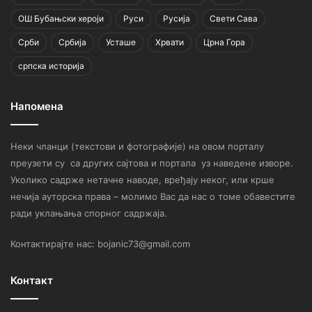
ОШ Бубањски хероји
Руси
Русија
Свети Сава
Срби
Србија
Усташе
Хрвати
Црна Гора
српска историја
Напомена
Неки чланци (текстови и фотографије) на овом порталу
преузети су са других сајтова и портала уз наведене изворе.
Уколико садрже нетачне наводе, вређају неког, или крше
нечија ауторска права – молимо Вас да нас о томе обавестите
ради уклањања спорног садржаја.
Контактирајте нас: bojanic73@gmail.com
Контакт