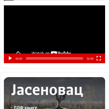
Прегледач
видео
записа
00:00
02:48