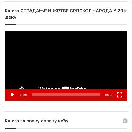
Књига СТРАДАЊЕ И ЖРТВЕ СРПСКОГ НАРОДА У 20
.веку
Прегледач
видео
записа
00:00
00:26
Књига за сваку српску кућу