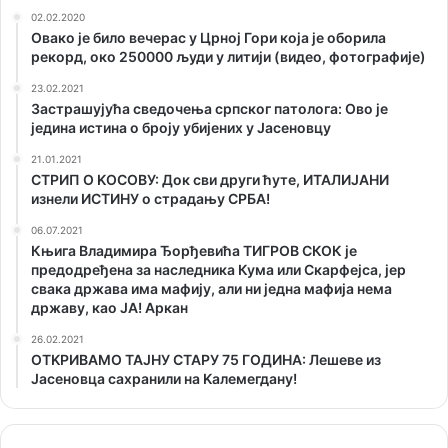
02.02.2020
Овако је било вечерас у Црној Гори која је оборила
рекорд, око 250000 људи у литији (видео, фотографије)
23.02.2021
Застрашујућа сведочења српског патолога: Ово је
једина истина о броју убијених у Јасеновцу
21.01.2021
СТРИП О KОСОВУ: Док сви други ћуте, ИТАЛИЈАНИ
изнели ИСТИНУ о страдању СРБА!
06.07.2021
Књига Владимира Ђорђевића ТИГРОВ СКОК је
предодређена за наследника Кума или Скарфејса, јер
свака држава има мафију, али ни једна мафија нема
државу, као ЈА! Аркан
26.02.2021
ОТKРИВАМО ТАЈНУ СТАРУ 75 ГОДИНА: Лешеве из
Јасеновца сахранили на Kалемегдану!