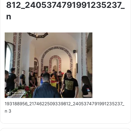
812_2405374791991235237_
n
193188956_2174622509339812_2405374791991235237_
n 3