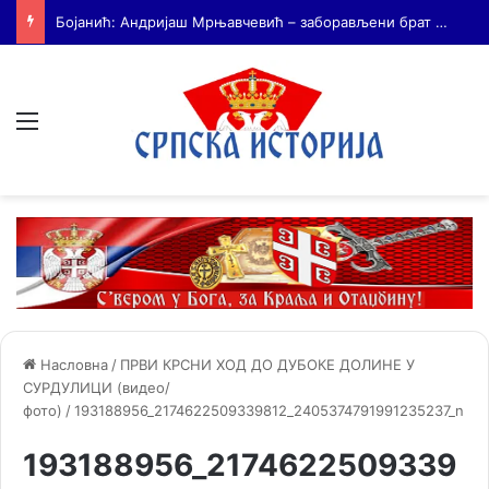
На Дражин дан у Лондону обележено 80. година од мучког убиства генерала Драгољуба Драже Михаиловића
Мени
Насловна
/
ПРВИ КРСНИ ХОД ДО ДУБОКЕ ДОЛИНЕ У
СУРДУЛИЦИ (видео/
фото)
/
193188956_2174622509339812_2405374791991235237_n
193188956_2174622509339