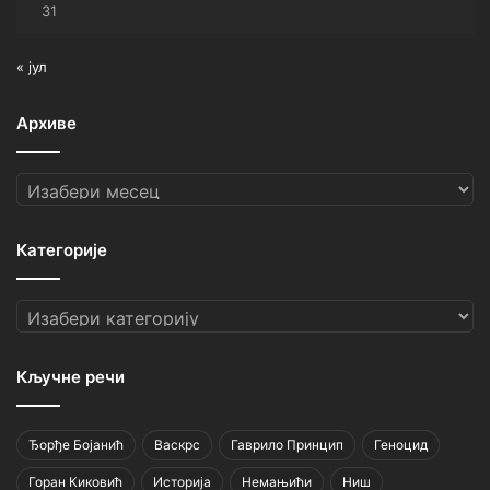
31
« јул
Архиве
Архиве
Категорије
Категорије
Кључне речи
Ђорђе Бојанић
Васкрс
Гаврило Принцип
Геноцид
Горан Киковић
Историја
Немањићи
Ниш