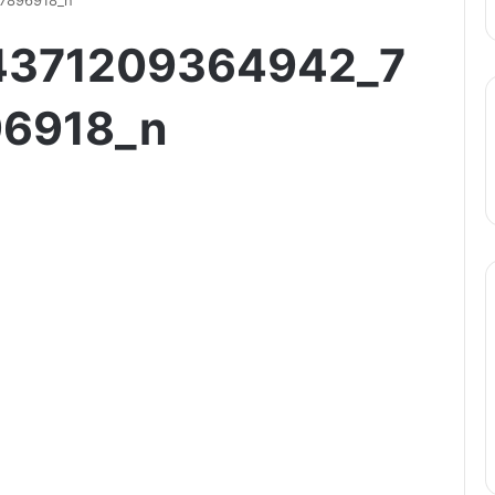
7896918_n
4371209364942_7
6918_n