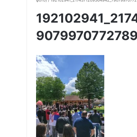
фото)
/
192102941_2174371209364942_79079970772
192102941_217
9079970772789