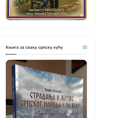
Књига за сваку српску кућу