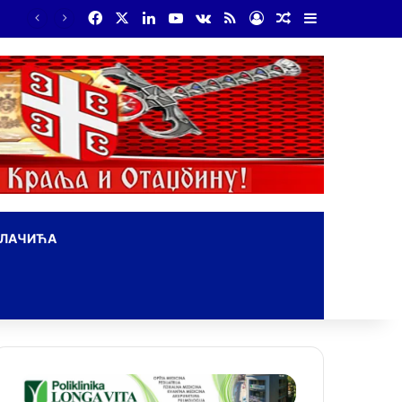
Facebook
X
LinkedIn
YouTube
vk.com
RSS
Log In
Random Article
Sidebar
На Дражин дан у Лондону обележено 80. година од мучког убиства генерала Драгољуба Драже Михаиловића
ОЛАЧИЋА