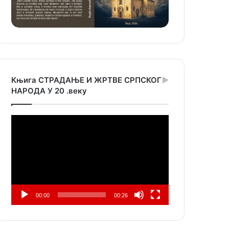
Књига СТРАДАЊЕ И ЖРТВЕ СРПСКОГ
НАРОДА У 20 .веку
Прегледач
видео
записа
00:00
00:26