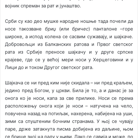
војник спреман за рат и јунаштво.
Срби су као део мушке народне ношње тада почели да
носе такозване
бриџ
(или
бричес
) панталоне –горе
широке, а испод колена се сасвим сужавају, и шајкаче.
Добровољци из Балканских ратова и Првог светског
рата из Србије преносе шајкачу и у друге српске
крајеве, где се у већој мери носи у Херцеговини и у
Лици до и током Другог светског рата.
Шајкача се ни пред ким није скидала – ни пред краљем,
једино пред Богом, у цркви. Била је то, а и данас је за
онога ко је носи, капа за све прилике. Носи се према
расположењу онога који је носи – натучена на чело,
повучена назад на потиљак, нахерена, набијена на уши,
зими са спуштеним бочним странама. У њој се чувају
паре, држе затакнута писма добијена из даљине, њом
се брише зној на раду у њиви. Лако се савија и може, по