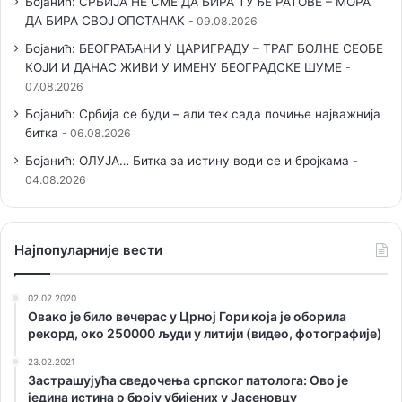
Бојанић: СРБИЈА НЕ СМЕ ДА БИРА ТУЂЕ РАТОВЕ – МОРА
ДА БИРА СВОЈ ОПСТАНАК
09.08.2026
Бојанић: БЕОГРАЂАНИ У ЦАРИГРАДУ – ТРАГ БОЛНЕ СЕОБЕ
КОЈИ И ДАНАС ЖИВИ У ИМЕНУ БЕОГРАДСКЕ ШУМЕ
07.08.2026
Бојанић: Србија се буди – али тек сада почиње најважнија
битка
06.08.2026
Бојанић: ОЛУЈА… Битка за истину води се и бројкама
04.08.2026
Наjпопуларније вести
02.02.2020
Овако је било вечерас у Црној Гори која је оборила
рекорд, око 250000 људи у литији (видео, фотографије)
23.02.2021
Застрашујућа сведочења српског патолога: Ово је
једина истина о броју убијених у Јасеновцу