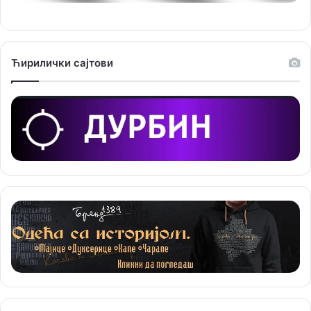
и
ј
е
Ћирилички сајтови