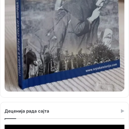
Деценија рада сајта
Прегледач