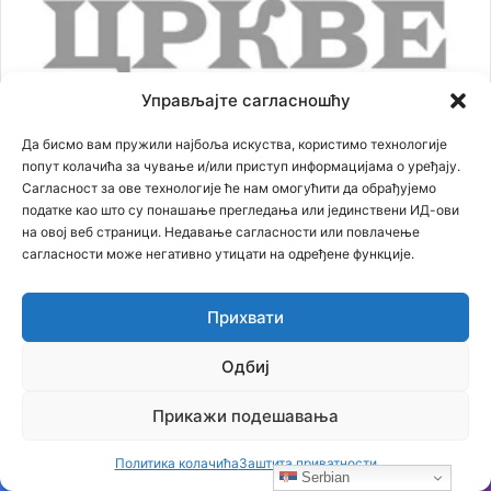
Управљајте сагласношћу
Кликните на слику за преузимање
Да бисмо вам пружили најбоља искуства, користимо технологије
попут колачића за чување и/или приступ информацијама о уређају.
Сагласност за ове технологије ће нам омогућити да обрађујемо
податке као што су понашање прегледања или јединствени ИД-ови
на овој веб страници. Недавање сагласности или повлачење
сагласности може негативно утицати на одређене функције.
Најпопуларније вести
Прихвати
16.07.2018
За Српску историју говори генерал Симовић… питања и
Одбиј
одговори
02.02.2020
Прикажи подешавања
Овако је било вечерас у Црној Гори која је оборила
рекорд, око 250000 људи у литији (видео, фотографије)
Политика колачића
Заштита приватности
Serbian
23.02.2021