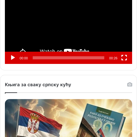
видео
записа
00:00
00:26
Књига за сваку српску кућу