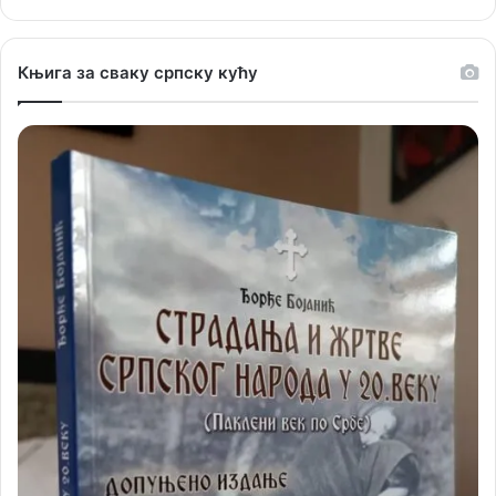
Књига за сваку српску кућу