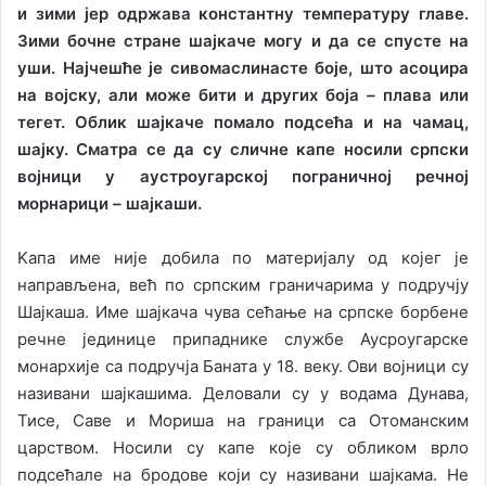
и зими јер одржава константну температуру главе.
Зими бочне стране шајкаче могу и да се спусте на
уши. Најчешће је сивомаслинасте боје, што асоцира
на војску, али може бити и других боја – плава или
тегет. Облик шајкаче помало подсећа и на чамац,
шајку. Сматра се да су сличне капе носили српски
војници у аустроугарској пограничној речној
морнарици – шајкаши.
Kапа име није добила по материјалу од којег је
направљена, већ по српским граничарима у подручју
Шајкаша. Име шајкача чува сећање на српске борбене
речне јединице припаднике службе Аусроугарске
монархије са подручја Баната у 18. веку. Ови војници су
називани шајкашима. Деловали су у водама Дунава,
Тисе, Саве и Мориша на граници са Отоманским
царством. Носили су капе које су обликом врло
подсећале на бродове који су називани шајкама. Не