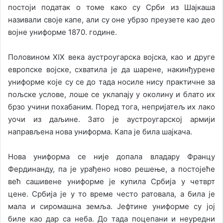
постоји податак о томе како су Срби из Шајкаша
називали своје капе, али су оне убрзо преузете као део
војне униформе 1870. године.
Половином XIX века аустроугарска војска, као и друге
европске војске, схватила је да шарене, накинђурене
униформе које су се до тада носиле нису практичне за
пољске услове, лоше се уклапају у околину и блато их
брзо учини похабаним. Поред тога, непријатељ их лако
уочи из даљине. Зато је аустроугарској армији
направљена нова униформа. Капа је била шајкача.
Нова униформа се није допала владару Францу
Фердинанду, па је урађено ново решење, а постојеће
већ сашивене униформе је купила Србија у четврт
цене. Србија је у то време често ратовала, а била је
мала и сиромашна земља. Јефтине униформе су јој
биле као дар са неба. До тада поцепани и неуредни