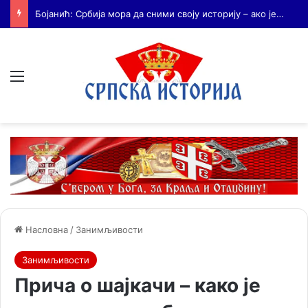
Бојанић: Када се гради – некоме смета. Када се не гради – сви се жале
Мени
Насловна
/
Занимљивости
Занимљивости
Прича о шајкачи – како је