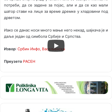
потреби, да се задене за појас, али и да се као мали
шатор стави на лице за време дремке у хладовини под
дрветом.
Иако се данас носи много мање него некад, шајкача је и
даље један од симбола Србије и Српства.
Извор
:
Србин Инфо,
Васељенска
Преузето
РАСЕН