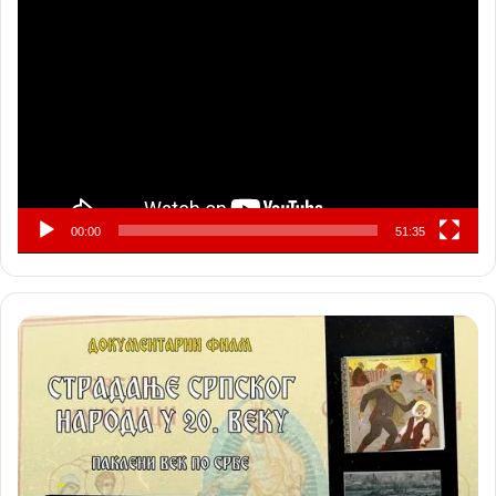
Прегледач
видео
записа
00:00
51:35