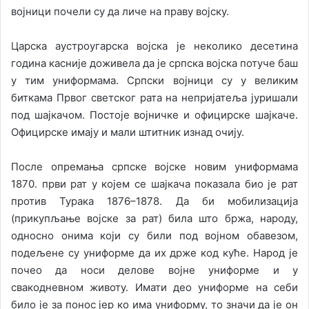
војници почели су да личе на праву војску.
Царска аустроугарска војска је неколико десетина
година касније доживела да је српска војска потуче баш
у тим униформама. Српски војници су у великим
биткама Првог светског рата на непријатеља јуришали
под шајкачом. Постоје војничке и официрске шајкаче.
Официрске имају и мали штитник изнад очију.
После опремања српске војске новим униформама
1870. први рат у којем се шајкача показала био је рат
против Турака 1876–1878. Да би мобилизација
(прикупљање војске за рат) била што бржа, народу,
односно онима који су били под војном обавезом,
подељене су униформе да их држе код куће. Народ је
почео да носи делове војне униформе и у
свакодневном животу. Имати део униформе на себи
било је за понос јер ко има униформу, то значи да је он