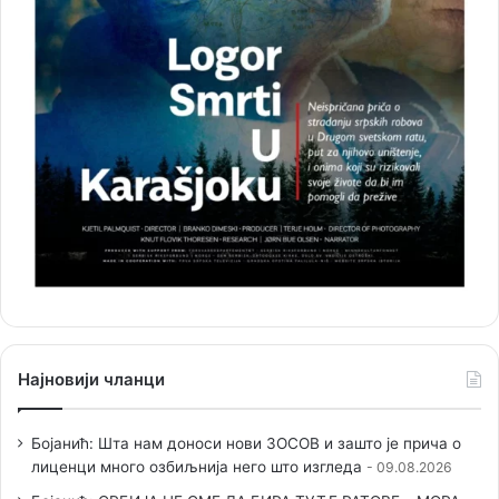
Најновији чланци
Бојанић: Шта нам доноси нови ЗОСОВ и зашто је прича о
лиценци много озбиљнија него што изгледа
09.08.2026