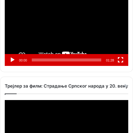
видео
записа
00:00
01:28
Трејлер за филм: Страдање Српског народа у 20. веку
Прегледач
видео
записа