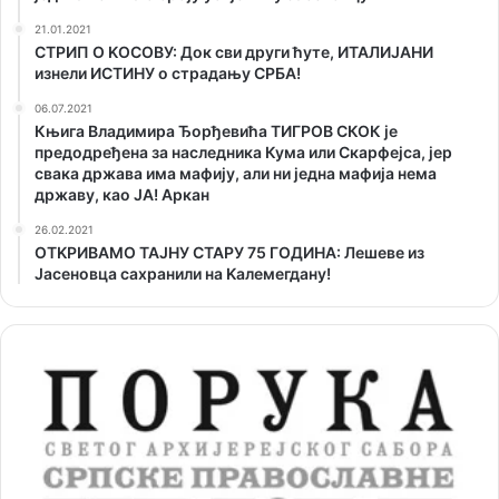
21.01.2021
СТРИП О KОСОВУ: Док сви други ћуте, ИТАЛИЈАНИ
изнели ИСТИНУ о страдању СРБА!
06.07.2021
Књига Владимира Ђорђевића ТИГРОВ СКОК је
предодређена за наследника Кума или Скарфејса, јер
свака држава има мафију, али ни једна мафија нема
државу, као ЈА! Аркан
26.02.2021
ОТKРИВАМО ТАЈНУ СТАРУ 75 ГОДИНА: Лешеве из
Јасеновца сахранили на Kалемегдану!