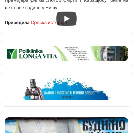
Премијера филма „Логор Смрти У Карашјоку” биће на
лето ове године у Нишу.
Приредила
Српска историја