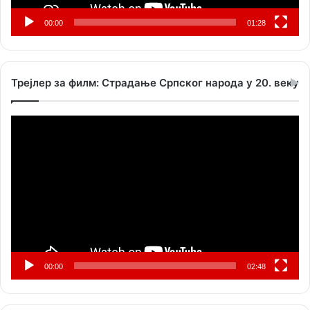
00:00
01:28
Трејлер за филм: Страдање Српског народа у 20. веку
Прегледач
видео
записа
00:00
02:48