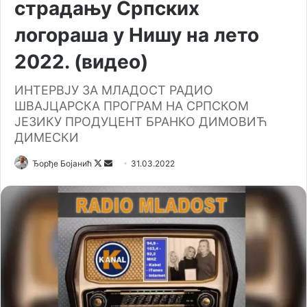
страдању Српских
логораша у Нишу на лето
2022. (видео)
ИНТЕРВЈУ ЗА МЛАДОСТ РАДИО
ШВАЈЦАРСКА ПРОГРАМ НА СРПСКОМ
ЈЕЗИКУ ПРОДУЦЕНТ БРАНКО ДИМОВИЋ
ДИМЕСКИ
Ђорђе Бојанић
F
S
31.03.2022
o
e
l
n
l
d
o
a
w
n
o
e
n
m
X
a