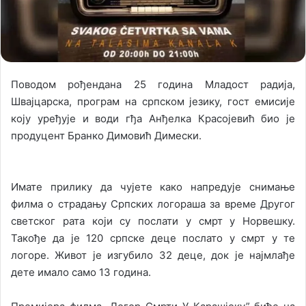
i
l
Поводом рођендана 25 година Младост радија,
Швајцарска, програм на српском језику, гост емисије
коју уређује и води гђа Анђелка Красојевић био је
продуцент Бранко Димовић Димески.
Имате прилику да чујете како напредује снимање
филма о страдању Српских логораша за време Другог
светског рата који су послати у смрт у Норвешку.
Такође да је 120 српске деце послато у смрт у те
логоре. Живот је изгубило 32 деце, док је најмлађе
дете имало само 13 година.