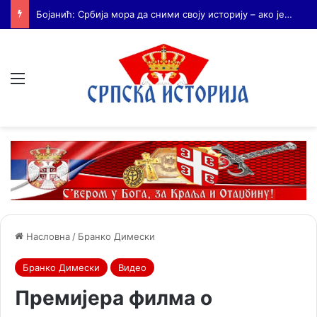
Бојанић: Када се гради – некоме смета. Када се не гради – сви се жале
Мени
Насловна
/
Бранко Димески
Бранко Димески
Видео
Премијера филма о