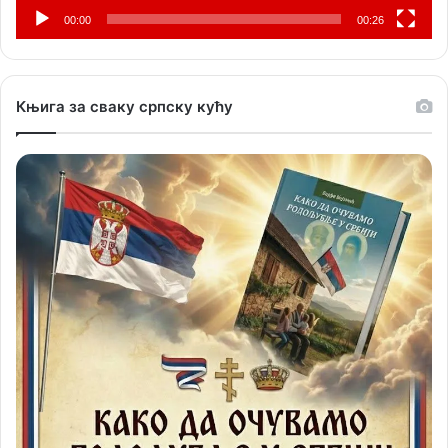
00:00
00:26
Књига за сваку српску кућу