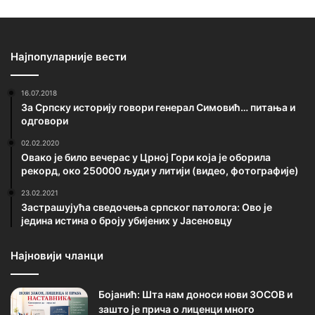
Најпопуларније вести
16.07.2018
За Српску историју говори генерал Симовић… питања и
одговори
02.02.2020
Овако је било вечерас у Црној Гори која је оборила
рекорд, око 250000 људи у литији (видео, фотографије)
23.02.2021
Застрашујућа сведочења српског патолога: Ово је
једина истина о броју убијених у Јасеновцу
Најновији чланци
Бојанић: Шта нам доноси нови ЗОСОВ и
зашто је прича о лиценци много