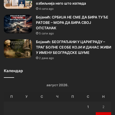
озбиљнија него што изгледа
4 сата ago
Бојанић: СРБИЈА НЕ СМЕ ДА БИРА ТУЂЕ
РАТОВЕ – МОРА ДА БИРА СВОЈ
ОПСТАНАК
5 сати ago
Бојанић: БЕОГРАЂАНИ У ЦАРИГРАДУ –
ТРАГ БОЛНЕ СЕОБЕ КОЈИ И ДАНАС ЖИВИ
У ИМЕНУ БЕОГРАДСКЕ ШУМЕ
2 дана ago
Календар
август 2026.
П
У
С
Ч
П
С
Н
1
2