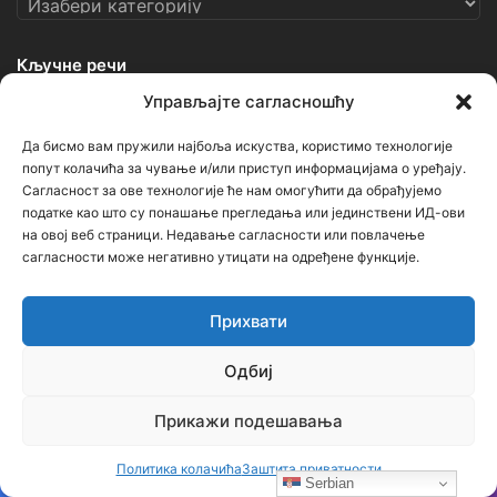
Кључне речи
Управљајте сагласношћу
Ђорђе Бојанић
Васкрс
Гаврило Принцип
Геноцид
Да бисмо вам пружили најбоља искуства, користимо технологије
попут колачића за чување и/или приступ информацијама о уређају.
Горан Киковић
Историја
Немањићи
Ниш
Сагласност за ове технологије ће нам омогућити да обрађујемо
ОШ Бубањски хероји
Руси
Русија
Свети Сава
податке као што су понашање прегледања или јединствени ИД-ови
на овој веб страници. Недавање сагласности или повлачење
Срби
Србија
Усташе
Хрвати
Црна Гора
сагласности може негативно утицати на одређене функције.
српска историја
Прихвати
Напомена
Одбиј
Неки чланци (текстови и фотографије) на овом порталу
Прикажи подешавања
преузети су са других сајтова и портала уз наведене изворе.
Уколико садрже нетачне наводе, вређају неког, или крше
Политика колачића
Заштита приватности
Serbian
нечија ауторска права – молимо Вас да нас о томе обавестите