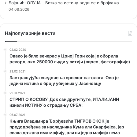
Бојанић: ОЛУЈА… Битка за истину води се и бројкама
04.08.2026
Наjпопуларније вести
02.02.2020
Овако је било вечерас у Црној Гори која је оборила
рекорд, око 250000 људи у литији (видео, фотографије)
23.02.2021
Застрашујућа сведочења српског патолога: Ово је
једина истина о броју убијених у Јасеновцу
21.01.2021
СТРИП О KОСОВУ: Док сви други ћуте, ИТАЛИЈАНИ
изнели ИСТИНУ о страдању СРБА!
06.07.2021
Књига Владимира Ђорђевића ТИГРОВ СКОК је
предодређена за наследника Кума или Скарфејса, јер
свака држава има мафију, али ни једна мафија нема