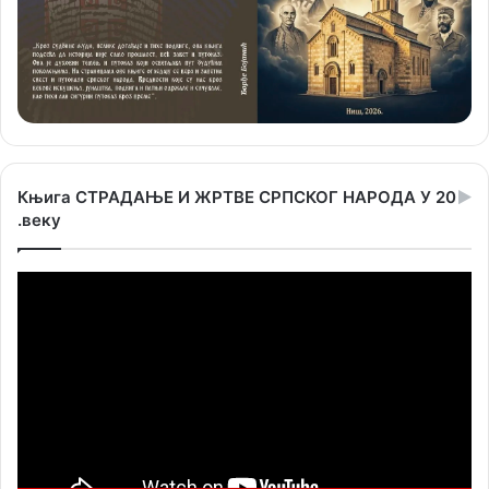
Књига СТРАДАЊЕ И ЖРТВЕ СРПСКОГ НАРОДА У 20
.веку
Прегледач
видео
записа