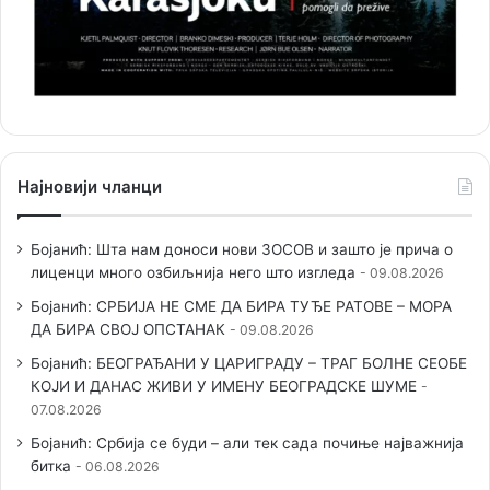
Најновији чланци
Бојанић: Шта нам доноси нови ЗОСОВ и зашто је прича о
лиценци много озбиљнија него што изгледа
09.08.2026
Бојанић: СРБИЈА НЕ СМЕ ДА БИРА ТУЂЕ РАТОВЕ – МОРА
ДА БИРА СВОЈ ОПСТАНАК
09.08.2026
Бојанић: БЕОГРАЂАНИ У ЦАРИГРАДУ – ТРАГ БОЛНЕ СЕОБЕ
КОЈИ И ДАНАС ЖИВИ У ИМЕНУ БЕОГРАДСКЕ ШУМЕ
07.08.2026
Бојанић: Србија се буди – али тек сада почиње најважнија
битка
06.08.2026