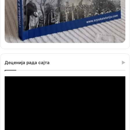
Деценија рада сајта
Прегледач
видео
записа