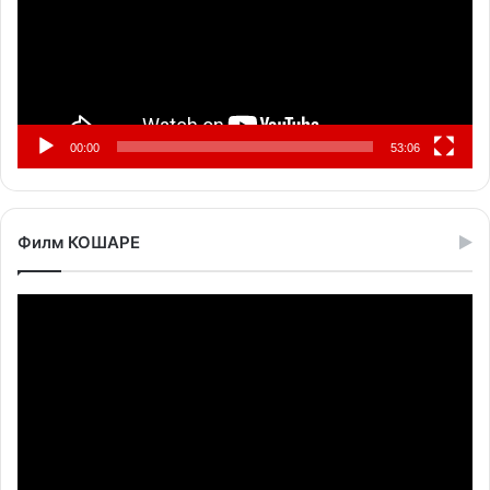
00:00
53:06
Филм КОШАРЕ
Прегледач
видео
записа