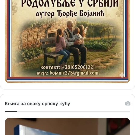
Књига за сваку српску кућу