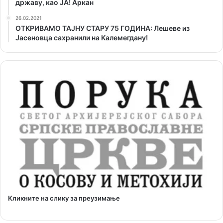
државу, као ЈА! Аркан
26.02.2021
ОТKРИВАМО ТАЈНУ СТАРУ 75 ГОДИНА: Лешеве из
Јасеновца сахранили на Kалемегдану!
Кликните на слику за преузимање