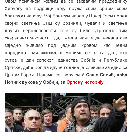
Овом приликом желим да се захвалим председнику
Хирургу на подршци коју пружа свим срцем свом
братском народу. Мој Братски народ у Црној Гори поред
својих светиња СПЦ су бранили, чували и светиње
других вероисповести које су биле угрожене тим
скарадним законом… да, жеља нам је да некада сви
заједно живимо под једним кровом, као једна
породица… ми живимо и молимо се за тај дан, ето
сутра је дан српског јединства Србије и Републике
Српске, даће Бог да идуће године је славимо заједно са
Црном Гором. Надамо се, верујемо!
Саша Савић, вођа
Ноћних вукова у Србији, за
Српску историју
.