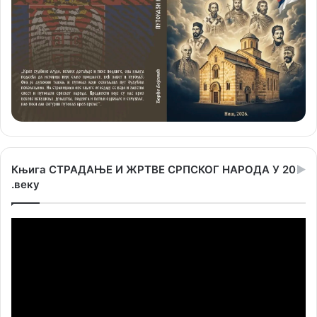
Књига СТРАДАЊЕ И ЖРТВЕ СРПСКОГ НАРОДА У 20
.веку
Прегледач
видео
записа