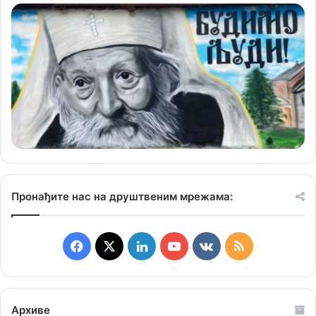
Пронађите нас на друштвеним мрежама:
F
X
L
Y
v
R
a
i
o
k
S
c
n
u
.
S
Архиве