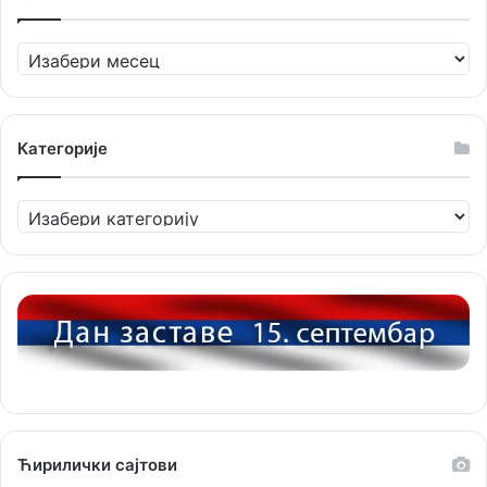
e
k
T
c
А
b
e
u
o
р
х
o
d
b
m
и
в
Категорије
o
I
e
е
k
n
К
а
т
е
г
о
р
и
ј
е
Ћирилички сајтови