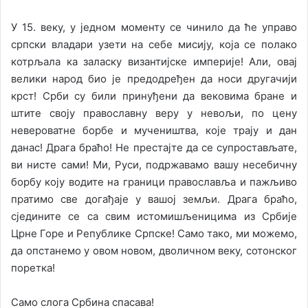
У 15. веку, у једном моменту се чинило да ће управо
српски владари узети на себе мисију, која се полако
котрљала ка заласку византијске империје! Али, овај
велики народ био је предодређен да носи другачији
крст! Срби су били принуђени да вековима бране и
штите своју православну веру у невољи, по цену
невероватне борбе и мучеништва, које трају и дан
данас! Драга браћо! Не престајте да се супростављате,
ви нисте сами! Ми, Руси, подржавамо вашу несебичну
борбу коју водите на граници православља и пажљиво
пратимо све догађаје у вашој земљи. Драга браћо,
сједините се са свим истомишљеницима из Србије
Црне Горе и Републике Српске! Само тако, ми можемо,
да опстанемо у овом новом, дволичном веку, сотонског
поретка!
Само слога Србина спасава!