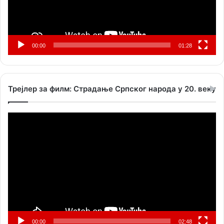
00:00
01:28
Трејлер за филм: Страдање Српског народа у 20. веку
Прегледач
видео
записа
00:00
02:48