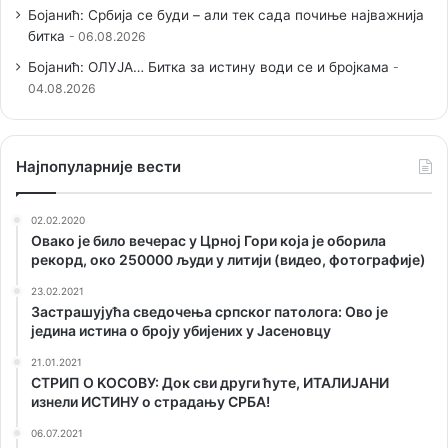
Бојанић: Србија се буди – али тек сада почиње најважнија
битка
06.08.2026
Бојанић: ОЛУЈА… Битка за истину води се и бројкама
04.08.2026
Наjпопуларније вести
02.02.2020
Овако је било вечерас у Црној Гори која је оборила
рекорд, око 250000 људи у литији (видео, фотографије)
23.02.2021
Застрашујућа сведочења српског патолога: Ово је
једина истина о броју убијених у Јасеновцу
21.01.2021
СТРИП О KОСОВУ: Док сви други ћуте, ИТАЛИЈАНИ
изнели ИСТИНУ о страдању СРБА!
06.07.2021