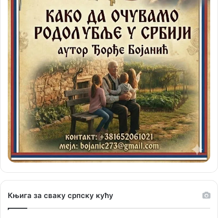
Књига за сваку српску кућу