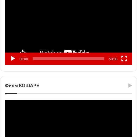
видео
записа
00:00
53:06
Филм КОШАРЕ
Прегледач
видео
записа