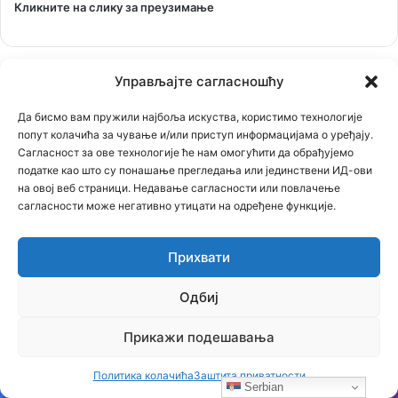
Кликните на слику за преузимање
Управљајте сагласношћу
Да бисмо вам пружили најбоља искуства, користимо технологије
Најпопуларније вести
попут колачића за чување и/или приступ информацијама о уређају.
Сагласност за ове технологије ће нам омогућити да обрађујемо
16.07.2018
податке као што су понашање прегледања или јединствени ИД-ови
За Српску историју говори генерал Симовић… питања и
на овој веб страници. Недавање сагласности или повлачење
одговори
сагласности може негативно утицати на одређене функције.
02.02.2020
Овако је било вечерас у Црној Гори која је оборила
Прихвати
рекорд, око 250000 људи у литији (видео, фотографије)
Одбиј
23.02.2021
Застрашујућа сведочења српског патолога: Ово је
једина истина о броју убијених у Јасеновцу
Прикажи подешавања
Најновији чланци
Политика колачића
Заштита приватности
Serbian