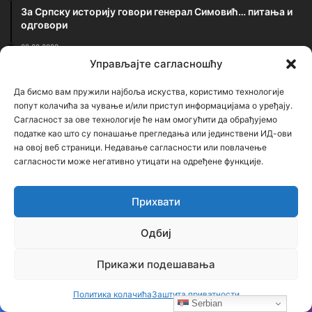
За Српску историју говори генерал Симовић… питања и
одговори
02.02.2020
Овако је било вечерас у Црној Гори која је оборила
Управљајте сагласношћу
рекорд, око 250000 људи у литији (видео, фотографије)
Да бисмо вам пружили најбоља искуства, користимо технологије
23.02.2021
попут колачића за чување и/или приступ информацијама о уређају.
Застрашујућа сведочења српског патолога: Ово је
Сагласност за ове технологије ће нам омогућити да обрађујемо
једина истина о броју убијених у Јасеновцу
податке као што су понашање прегледања или јединствени ИД-ови
на овој веб страници. Недавање сагласности или повлачење
Најновији чланци
сагласности може негативно утицати на одређене функције.
Бојанић: Србија се буди – али тек сада
Прихвати
почиње најважнија битка
17 сати ago
Одбиј
Бојанић: ОЛУЈА… Битка за истину води се
Прикажи подешавања
и бројкама
3 дана ago
Политика колачића
Заштита приватности
Serbian