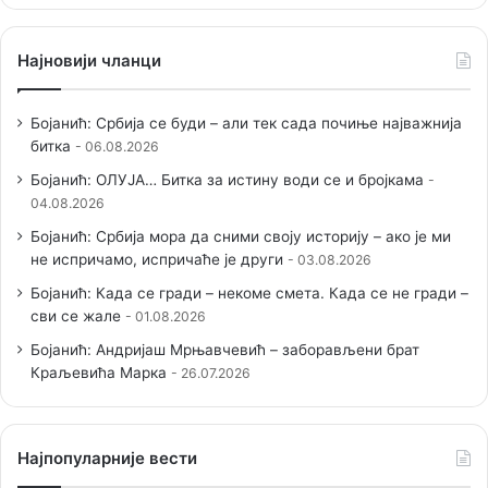
Најновији чланци
Бојанић: Србија се буди – али тек сада почиње најважнија
битка
06.08.2026
Бојанић: ОЛУЈА… Битка за истину води се и бројкама
04.08.2026
Бојанић: Србија мора да сними своју историју – ако је ми
не испричамо, испричаће је други
03.08.2026
Бојанић: Када се гради – некоме смета. Када се не гради –
сви се жале
01.08.2026
Бојанић: Андријаш Мрњавчевић – заборављени брат
Краљевића Марка
26.07.2026
Наjпопуларније вести