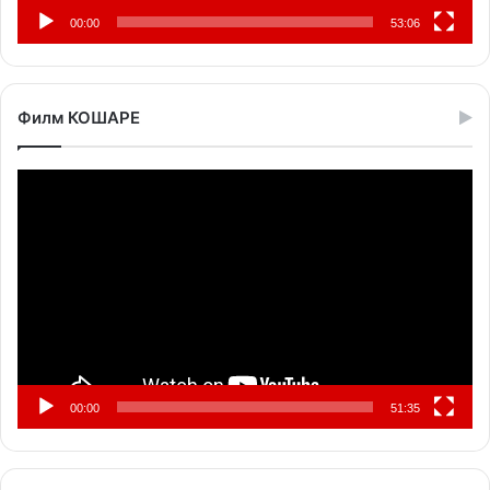
00:00
53:06
Филм КОШАРЕ
Прегледач
видео
записа
00:00
51:35