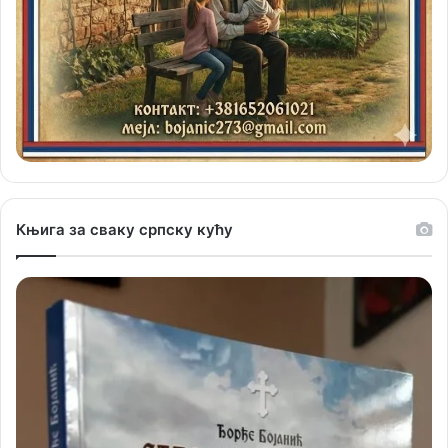
Књига за сваку српску кућу