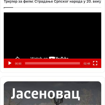
Трејлер за филм: Страдање Српског народа у 20. веку
Прегледач
видео
записа
00:00
02:48