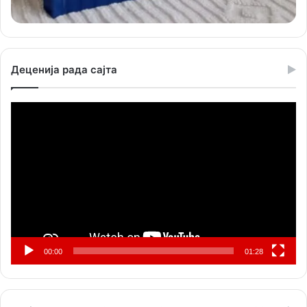
Деценија рада сајта
Прегледач
видео
записа
00:00
01:28