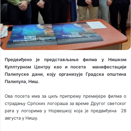
l
Предвиђено је представљање филма у Нишком
Куллтурном Центру као и посета манифестацији
Палилуске дани, коју организује Градска општина
Палилула, Ниш.
Ова посета има за циљ припрему премијере филма о
страдању Српских логораша за време Другог светског
рата у логорима у Норвешкој која је предвиђена 28
августа у Нишу.