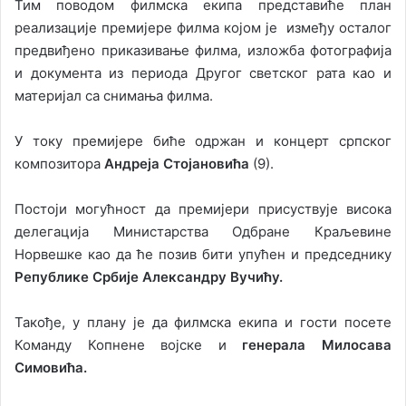
Тим поводом филмска екипа представиће план
реализације премијере филма којом је између осталог
предвиђено приказивање филма, изложба фотографија
и документа из периода Другог светског рата као и
материјал са снимања филма.
У току премијере биће одржан и концерт српског
композитора
Андреја Стојановића
(9).
Постоји могућност да премијери присуствује висока
делегација Министарства Одбране Краљевине
Норвешке као да ће позив бити упућен и председнику
Републике Србије Александру Вучићу.
Такође, у плану је да филмска екипа и гости посете
Команду Копнене војске и
генерала Милосава
Симовића.