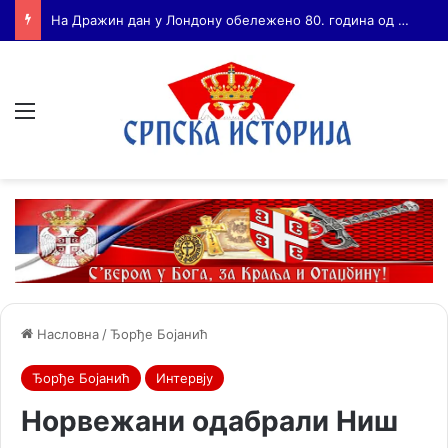
Бојанић: ВОЈА ТАНКОСИЋ – ЧОВЕК КОГА СУ СЕ ПЛАШИЛИ И ЖИВОГ И МРТВОГ, а нема ни споненик
Мени
Насловна
/
Ђорђе Бојанић
Ђорђе Бојанић
Интервју
Норвежани одабрали Ниш