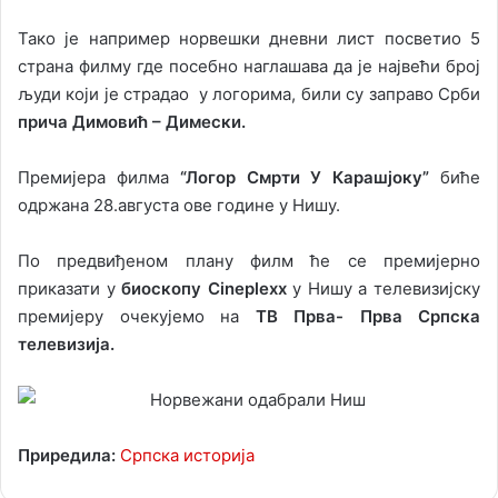
Тако је например норвешки дневни лист посветио 5
страна филму где посебно наглашава да је највећи број
људи који је страдао у логорима, били су заправо Срби
прича Димовић – Димески.
Премијера филма
“Логор Смрти У Карашјоку”
биће
одржана 28.августа ове године у Нишу.
По предвиђеном плану филм ће се премијерно
приказати у
биоскопу Cineplexx
у Нишу а телевизијску
премијеру очекујемо на
ТВ Прва- Прва Српска
телевизија.
Приредила:
Српска историја