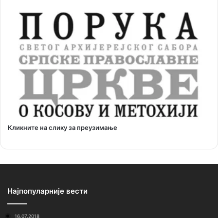
Кликните на слику за преузимање
Најпопуларније вести
16.07.2018