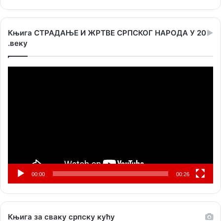
Књига СТРАДАЊЕ И ЖРТВЕ СРПСКОГ НАРОДА У 20
.веку
Прегледач
видео
записа
00:00
00:26
Књига за сваку српску кућу