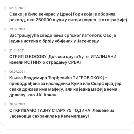
02.02.2020
Овако је било вечерас у Црној Гори која је оборила
рекорд, око 250000 људи у литији (видео, фотографије)
23.02.2021
Застрашујућа сведочења српског патолога: Ово је
једина истина о броју убијених у Јасеновцу
21.01.2021
СТРИП О KОСОВУ: Док сви други ћуте, ИТАЛИЈАНИ
изнели ИСТИНУ о страдању СРБА!
06.07.2021
Књига Владимира Ђорђевића ТИГРОВ СКОК је
предодређена за наследника Кума или Скарфејса, јер
свака држава има мафију, али ни једна мафија нема
државу, као ЈА! Аркан
26.02.2021
ОТKРИВАМО ТАЈНУ СТАРУ 75 ГОДИНА: Лешеве из
Јасеновца сахранили на Kалемегдану!