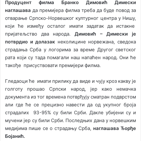
Продуцент филма Бранко Димовић Димески
наглашава
да премијера филма треба да буде повод за
отварање Српско-Норвешког културног центра у Нишу,
који ће између осталог имати задатак да истакне
пријатељство два народа.
Димовић – Димески је
потврдио и долазак
неколицине норвежана, сведока
страдања Срба у логорима за време Другог светског
рата који су тада помагали наш напаћен народ. Они ће
такође присуствовати премијери филма.
Гледаоци ће имати прилику да виде и чују кроз какву је
голготу прошао Српски народ, јер како немачка
документа из тог времена потврђују сматран подврстом
али где ће се прецизно навести да од укупног броја
страдалих 93-95% су били Срби. Дакле убијени су и
мучени јер су били Срби. Последњих дана у норвешким
медијима пише се о страдању Срба,
наглашава Ђорђе
Бојанић.