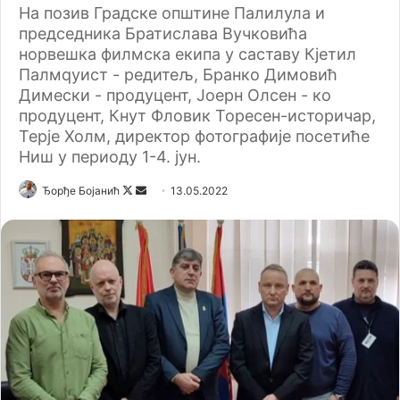
На позив Градске општине Палилула и
председника Братислава Вучковића
норвешка филмска екипа у саставу Кјетил
Палмqуист - редитељ, Бранко Димовић
Димески - продуцент, Јоерн Олсен - ко
продуцент, Кнут Фловик Торесен-историчар,
Терје Холм, директор фотографије посетиће
Ниш у периоду 1-4. јун.
Ђорђе Бојанић
F
S
13.05.2022
o
e
l
n
l
d
o
a
w
n
o
e
n
m
X
a
i