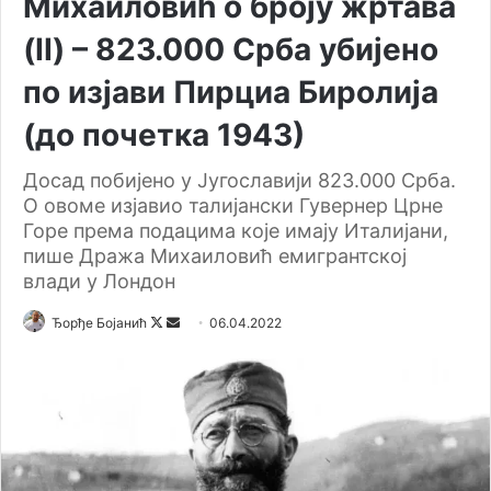
Михаиловић о броју жртава
(II) – 823.000 Срба убијено
по изјави Пирциа Биролија
(до почетка 1943)
Досад побијено у Југославији 823.000 Срба.
О овоме изјавио талијански Гувернер Црне
Горе према подацима које имају Италијани,
пише Дража Михаиловић емигрантској
влади у Лондон
Ђорђе Бојанић
F
S
06.04.2022
o
e
l
n
l
d
o
a
w
n
o
e