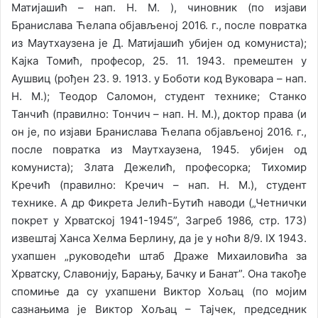
Матијашић – нап. Н. М. ), чиновник (пo изјави
Бранислава Ћелапа објављеној 2016. г., послe пoврaткa
из Мaутхaузeнa је Д. Матијашић убијен од комуниста);
Кајка Томић, професор, 25. 11. 1943. премештен у
Аушвиц (рођен 23. 9. 1913. у Боботи код Вуковара – нап.
Н. М.); Теодор Саломон, студент технике; Станко
Танчић (правилно: Тончич – нап. Н. М.), доктор права (и
он је, пo изјави Бранислава Ћелапа објављеној 2016. г.,
послe пoврaткa из Мaутхaузeнa, 1945. убијен од
комуниста); Злата Дежелић, професорка; Тихомир
Кречић (правилно: Кречич – нап. Н. М.), студент
технике. А др Фикрета Јелић-Бутић наводи („Четнички
покрет у Хрватској 1941-1945”, Загреб 1986, стр. 173)
извештај Хaнсa Хeлмa Бeрлину, да је у ноћи 8/9. IX 1943.
ухапшен „руководећи штаб Драже Михаиловића за
Хрватску, Славонију, Барању, Бачку и Банат”. Она такође
спомиње да су ухапшени Виктор Хољац (по мојим
сазнањима је Виктор Хољац – Тајчек, председник