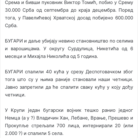
Срема и бивши пуковник Виктор Томић, побио у Срему
30.000 Срба од септембра до краја децембра. Поред
тога, у Павелићевој Хрватској досад побијено 600.000
Срба.
БУГАРИ и даље убијају невино становништво по селима
и варошицама. У округу Сурдулица, Никетића од 6
месеци и Михајла Николића од 5 година.
БУГАРИ спалили 40 кућа у срезу Деспотовачком због
тога што су у њима раније становали наши четници.
Јавно запретили да ће спалити сваку кућу у коју дођу
четници.
У Kрупи један бугарски војник тешко ранио једног
Немца (а у ?) Владичин Хан, Лебане, Врање, Прешево и
Прокупље стрељали 700 лица, интернирали 20 (или
2.000 ?) и спалили 5 села.