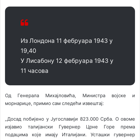
Из Лондона 11 фебруара 1943 у
19,40
У Лисабону 12 фебруара 1943 у
11 часова
Од Генерала Михајловића, Министра војске и
морнарице, примио сам следећи извештај:
„Досад побијено у Југославији 823.000 Срба. О овоме
изјавио талијански Гувернер Црне Горе према
подацима које имају Италијани. Усташки гувернер