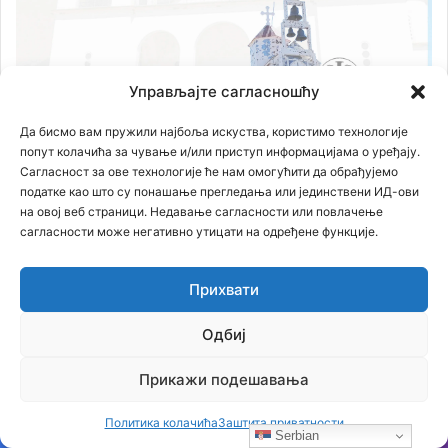
Управљајте сагласношћу
Да бисмо вам пружили најбоља искуства, користимо технологије
попут колачића за чување и/или приступ информацијама о уређају.
Сагласност за ове технологије ће нам омогућити да обрађујемо
податке као што су понашање прегледања или јединствени ИД-ови
на овој веб страници. Недавање сагласности или повлачење
сагласности може негативно утицати на одређене функције.
Прихвати
Одбиј
Прикажи подешавања
Политика колачића
Заштита приватности
Serbian