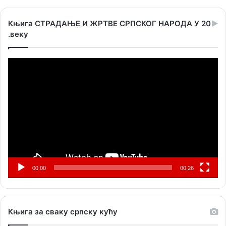
Књига СТРАДАЊЕ И ЖРТВЕ СРПСКОГ НАРОДА У 20
.веку
Прегледач
видео
записа
00:00
00:26
Књига за сваку српску кућу