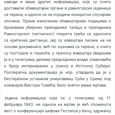
наводи и више других информација, које су очито
доставили обавештајни органи и равногорске јединице
са терена, а односе се на поједине конкретне случајеве
злочина. Према изнесеним обавештајним подацима о
бројевима убијених припадника талаца и припадника
Равногорског (четничког) покрета треба се односити
са критичке дистанце, јер су извештаји писани не на
основи докумената, већ по оценама са терена, а очито
су постојале и тешкоће у преносу извештаја (видљива
је и у телеграму дилема председника владе Јовановића
о броју интернираних у Јужној и Источној Србији).
Послератна документација је нпр. утврдила да је у
бестијалном усташком уништавању Срба у Срему под
командом Виктора Томића, било знатно мање жртава.
Једина информација кoјa се у телеграму од 11.
фебруара 1943. не односи на жртве је већ споменута
вест о конференцији шефова Гестапоа у Бечу, одржаној