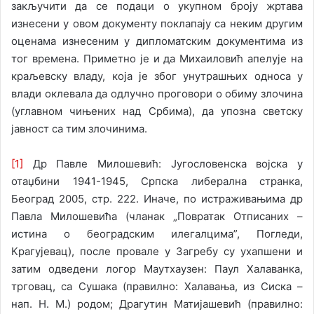
закључити да се подаци о укупном броју жртава
изнесени у овом документу поклапају са неким другим
оценама изнесеним у дипломатским документима из
тог времена. Приметно је и да Михаиловић апелује на
краљевску владу, која је због унутрашњих односа у
влади оклевала да одлучно проговори о обиму злочина
(углавном чињених над Србима), да упозна светску
јавност са тим злочинима.
[1]
Др Павле Милошевић: Југословенска војска у
отаџбини 1941-1945, Српска либерална странка,
Београд 2005, стр. 222. Иначе, по истраживањима др
Павла Милошевића (чланак „Повратак Отписаних –
истина о београдским илегалцима”, Погледи,
Крагујевац), после провале у Загребу су ухапшени и
затим одведени логор Маутхаузен: Пaул Халаванка,
трговац, са Сушака (правилно: Халавања, из Сиска –
нап. Н. М.) родом; Драгутин Матијашевић (правилно: