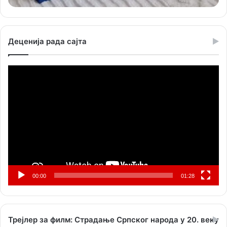
Деценија рада сајта
Прегледач
видео
записа
00:00
01:28
Трејлер за филм: Страдање Српског народа у 20. веку