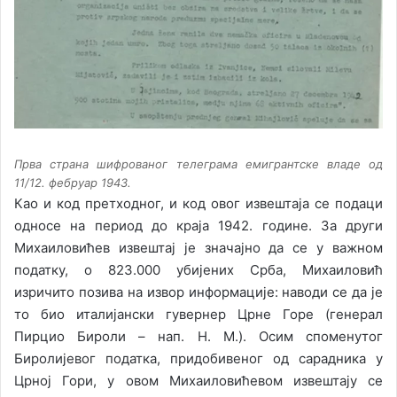
Прва страна шифрованог телеграма емигрантске владе од
11/12. фебруар 1943.
Као и код претходног, и код овог извештаја се подаци
односе на период до краја 1942. године. За други
Михаиловићев извештај је значајно да се у важном
податку, о 823.000 убијених Срба, Михаиловић
изричито позива на извор информације: наводи се да је
то био италијански гувернер Црне Горе (генерал
Пирцио Бироли – нап. Н. М.). Осим споменутог
Биролијевог податка, придобивеног од сарадника у
Црној Гори, у овом Михаиловићевом извештају се