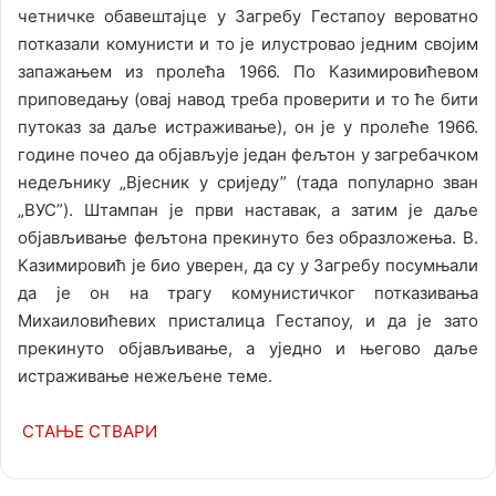
четничке обавештајце у Загребу Гестапоу вероватно
потказали комунисти и то је илустровао једним својим
запажањем из пролећа 1966. По Казимировићевом
приповедању (овај навод треба проверити и то ће бити
путоказ за даље истраживање), он је у пролеће 1966.
године почео да објављује један фељтон у загребачком
недељнику „Вјесник у сриједу” (тада популарно зван
„ВУС”). Штампан је први наставак, а затим је даље
објављивање фељтона прекинуто без образложења. В.
Казимировић је био уверен, да су у Загребу посумњали
да је он на трагу комунистичког потказивања
Михаиловићевих присталица Гестапоу, и да је зато
прекинуто објављивање, а уједно и његово даље
истраживање нежељене теме.
СТАЊЕ СТВАРИ