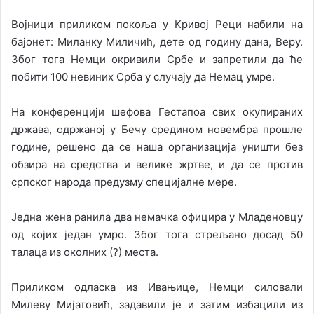
Војници приликом покоља у Kривој Реци набили на
бајонет: Миланку Миличић, дете од годину дана, Веру.
Због тога Немци окривили Србе и запретили да ће
побити 100 невиних Срба у случају да Немац умре.
На конференцији шефова Гестапоа свих окупираних
држава, одржаној у Бечу средином новембра прошле
године, решено да се наша организација уништи без
обзира на средства и велике жртве, и да се против
српског народа предузму специјалне мере.
Једна жена ранила два немачка официра у Младеновцу
од којих један умро. Због тога стрељано досад 50
талаца из околних (?) места.
Приликом одласка из Ивањице, Немци силовали
Милеву Мијатовић, задавили је и затим избацили из