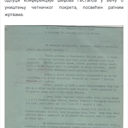
одлуци конференције шефова Гестапоа у Бечу о
уништењу четничког покрета, посвећен ратним
жртвама.