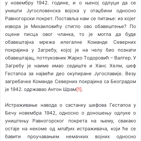
у новембру 1942. године, и о њеној одлуци да се
уништи Југословенска војска у отаџбини односно
Равногорски покрет. Поставља нам се питање: из којег
извора је Михаиловићу стигло ово обавештење? По
оцени писца овог чланка, то је могла да буде
обавештајна мрежа илегалне Команде Северних
покрајина у Загребу, кojој je на челу био познати
обавештајац, пoтпукoвник Жарко Тoдoрoвић – Валтер. У
Загребу је наиме имао седиште и Ханс Хелм, шеф
Гестапоа за највећи део окупиране Југославије. Везу
загребачке Команде Северних покрајина са Београдом
је 1942. одржавао Антон Шрам
[1]
.
Истраживање навода о састанку шефова Гестапоа у
Бечу новембра 1942, односно о доношењу одлуке о
уништењу Равногорског покрета на њему, свакако
остаје на некоме од млађих истраживача, који ће се
бавити проучавањем немачких војних односно