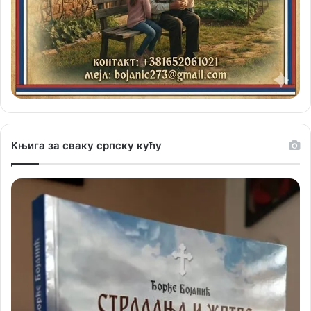
Књига за сваку српску кућу