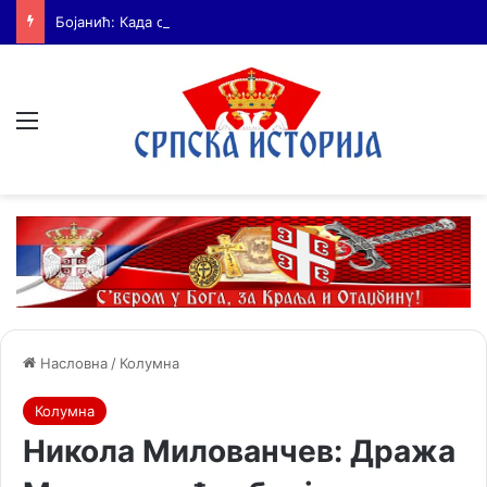
Бојанић: Када се гради – некоме смета. Када се не гради – сви се жале
Мени
Насловна
/
Колумна
Колумна
Никола Милованчев: Дража