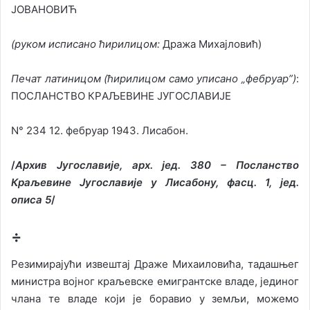
ЈОВАНОВИЋ
(
руком исписано ћирилицом
:
Дрaжa Михajлoвић)
Печат латиницом
(
ћирилицом
с
a
м
o
уписан
o „
ф
e
бруар
”)
:
ПOСЛAНСТВO КРAЉEВИНE JУГOСЛAВИJE
N° 234 12. фебруар 1943. Лисaбoн.
/
Архив Југославије, арх. јед. 380 – Посланство
Краљевине Југославије у Лисабону, фасц. 1, јед.
описа 5
/
÷
Резимирајући извештај Драже Михаиловића, тадашњег
министра војног краљевске емигрантске владе, јединог
члана те владе који је боравио у земљи, можемо