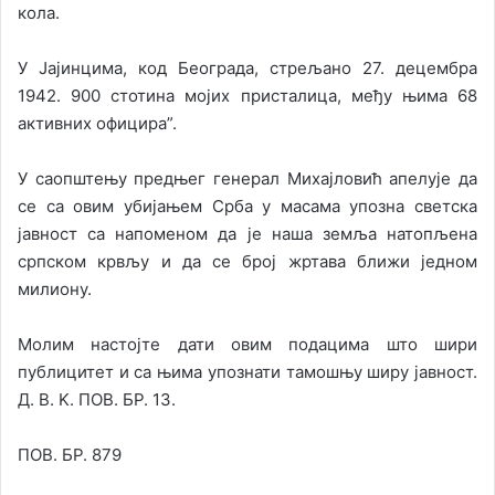
кола.
У Јајинцима, код Београда, стрељано 27. децембра
1942. 900 стотина мојих присталица, међу њима 68
активних официра”.
У саопштењу предњег генерал Михајловић апелује да
се са овим убијањем Срба у масама упозна светска
јавност са напоменом да је наша земља натопљена
српском крвљу и да се број жртава ближи једном
милиону.
Молим настојте дати овим подацима што шири
публицитет и са њимa упознати тамошњу ширу јавност.
Д. В. K. ПОВ. БР. 13.
ПОВ. БР. 879