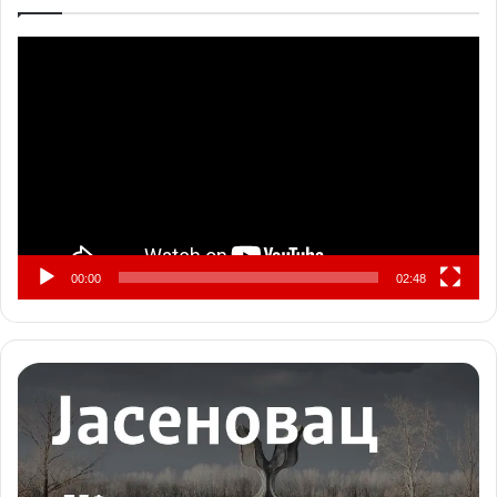
Прегледач
видео
записа
00:00
02:48