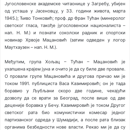
Југослoвенске академске читаонице у Загребу, убијен
од усташа у Јасеновцу, у 33. години живота, марта
1945.); Ђиво Тонковић; проф. др Фран Тућан (минеролог
светског гласа, такође југословенски националиста –
нап. Н. М.) и познати соколски радник и спортски
новинар Хрвоје Мацановић (затим одведен у логор
Маутхаузен – нап. Н. М.).
Међутим, група Хољац – Тућан – Мацановић је
ухапшена крајем јуна и очито је да су биле две провале.
О провали групе Мацановића и другова причао ми је
током 1991. публициста Васа Казимировић; он је тада
боравио у Љубљани скоро две године, чекајући
дозволу да се врати за Београд, после више од две
деценије боравка у Бечу. Казимировић је током Другог
светског рата био комунистички комесар једног
партизанског одреда у Шумадији, а после рата близак
органима безбедности нове власти. Рекао ми је да су