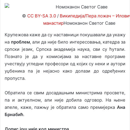
©
CC BY-SA 3.0
/
Википедија/Пера ложач – Илови
манастир
Номоканон Светог Саве
Крупежова каже да су наставници покушавали да укажу
на
проблем
, али да није било интересовања, катедра за
српски језик, Српска академија наука, сви су ћутали.
Познато је да у комисијама за наставне програме
учествују угледни професори од којих су неки и аутори
уџбеника па је нејасно како долази до одређених
пропуста.
Обратила се свим досадашњим министрима просвете,
па и актуелном, али није добила одговор. На њене
апеле, каже, пажњу је обратила само премијерка
Ана
Брнабић
.
Допис још није код министра