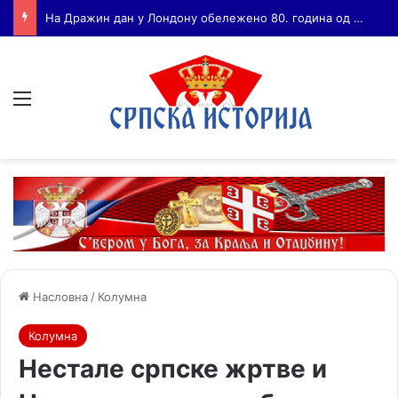
Бојанић: ВОЈА ТАНКОСИЋ – ЧОВЕК КОГА СУ СЕ ПЛАШИЛИ И ЖИВОГ И МРТВОГ, а нема ни споненик
Мени
Насловна
/
Колумна
Колумна
Нестале српске жртве и