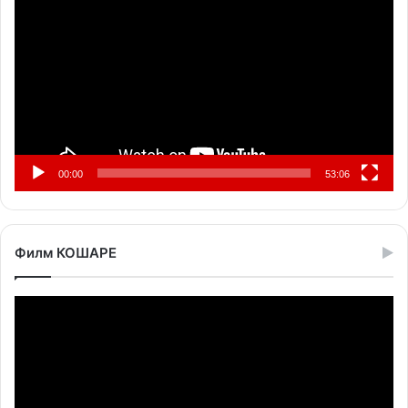
видео
записа
00:00
53:06
Филм КОШАРЕ
Прегледач
видео
записа