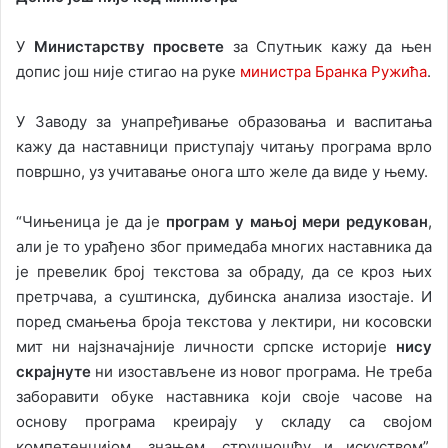
У
Министарству просвете
за Спутњик кажу да њен
допис још није стигао на руке
министра Бранка Ружића
.
У Заводу за унапређивање образовања и васпитања
кажу да наставници приступају читању програма врло
површно, уз учитавање онога што желе да виде у њему.
“Чињеница је да је
програм у мањој мери редукован
,
али је то урађено због примедаба многих наставника да
је превелик број текстова за обраду, да се кроз њих
претрчава, а суштинска, дубинска анализа изостаје. И
поред смањења броја текстова у лектири, ни косовски
мит ни најзначајније личности српске историје
нису
скрајнуте
ни изостављене из новог програма. Не треба
заборавити обуке наставника који своје часове на
основу програма креирају у складу са својом
компетенцијом, знањем, стручношћу и искуством”,