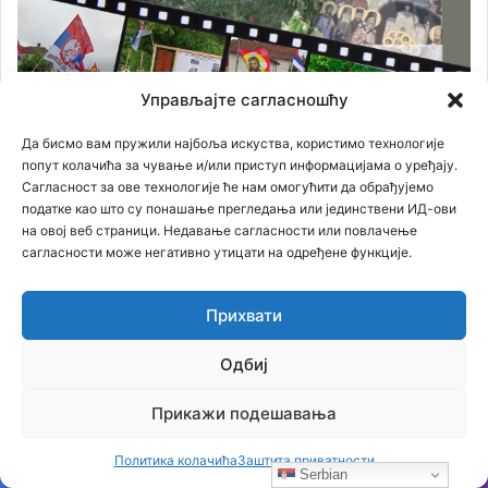
Управљајте сагласношћу
Да бисмо вам пружили најбоља искуства, користимо технологије
попут колачића за чување и/или приступ информацијама о уређају.
Сагласност за ове технологије ће нам омогућити да обрађујемо
податке као што су понашање прегледања или јединствени ИД-ови
на овој веб страници. Недавање сагласности или повлачење
сагласности може негативно утицати на одређене функције.
Прихвати
Одбиј
Прикажи подешавања
Политика колачића
Заштита приватности
Serbian