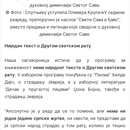
© Фото : Спутњику уступила Оливера КрупежУ седмом
разреду, препоручен је наслов “Свети Сава и ђаво”,
уместо предања и легенди које сведоче о духовној
димензији Светог Саве.
Ниједан текст о Другом светском рату
Наша саговорница истиче да у програму за
књижевност
нема ниједног текста о Другом светском
рату
. У изборном програму понуђена су “Писма” Хилде
Дајч, о страдању Јевреја, а у изборној литератури
“Дечак у пругастој пиџами” Џона Бојна, такође о
страдању Јевреја.
“Апсолутно је у реду да се то помене, али
нема ни
једне једине српске жртве
, ни свести, ни представе да
је српски народ страдао у том рату, колико је тешко