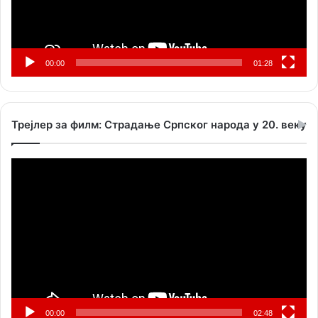
00:00
01:28
Трејлер за филм: Страдање Српског народа у 20. веку
Прегледач
видео
записа
00:00
02:48