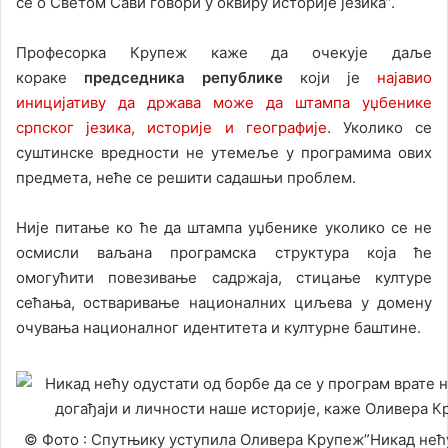
се о Светом Сави говори у оквиру историје језика”.
Професорка Крупеж каже да очекује даље
кораке
председника републике
који је
најавио
иницијативу да држава може да штампа уџбенике
српског језика, историје и географије
. Уколико се
суштинске вредности не утемеље у програмима ових
предмета, неће се решити садашњи проблем.
Није питање ко ће да штампа уџбенике уколико се не
осмисли ваљана програмска структура која ће
омогућити повезивање садржаја, стицање културе
сећања, остваривање националних циљева у домену
очувања националног идентитета и културне баштине.
© Фото : Спутњику уступила Оливера Крупеж”Никад нећ