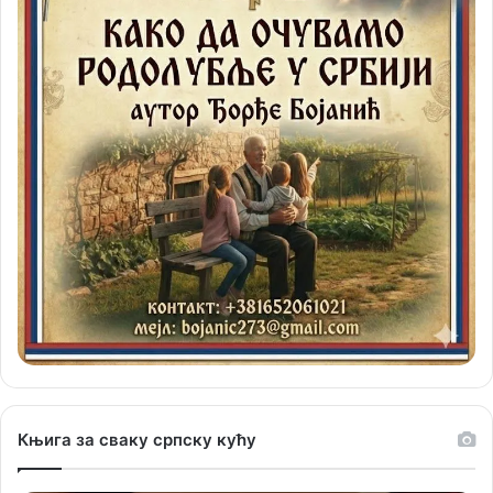
Књига за сваку српску кућу