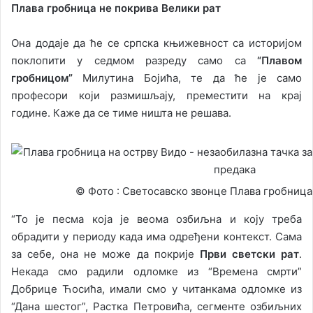
Плава гробница не покрива Велики рат
Она додаје да ће се српска књижевност са историјом
поклопити у седмом разреду само са
“Плавом
гробницом”
Милутина Бојића, те да ће је само
професори који размишљају, преместити на крај
године. Каже да се тиме ништа не решава.
© Фото : Светосавско звонце Плава гробница
“То је песма која је веома озбиљна и коју треба
обрадити у периоду када има одређени контекст. Сама
за себе, она не може да покрије
Први светски рат
.
Некада смо радили одломке из “Времена смрти”
Добрице Ћосића, имали смо у читанкама одломке из
“Дана шестог”, Растка Петровића, сегменте озбиљних