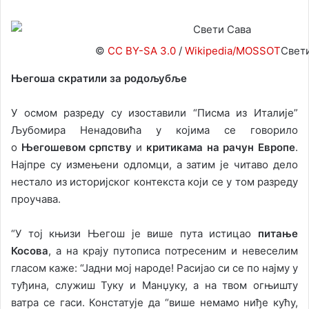
©
CC BY-SA 3.0
/
Wikipedia/MOSSOT
Свет
Његоша скратили за родољубље
У осмом разреду су изоставили “Писма из Италије”
Љубомира Ненадовића у којима се говорило
о
Његошевом српству
и
критикама на рачун Европе
.
Најпре су измењени одломци, а затим је читаво дело
нестало из историјског контекста који се у том разреду
проучава.
“У тој књизи Његош је више пута истицао
питање
Косова
, а на крају путописа потресеним и невеселим
гласом каже: “Јадни мој народе! Расијао си се по најму у
туђина, служиш Туку и Манџуку, а на твом огњишту
ватра се гаси. Констатује да “више немамо ниђе кућу,