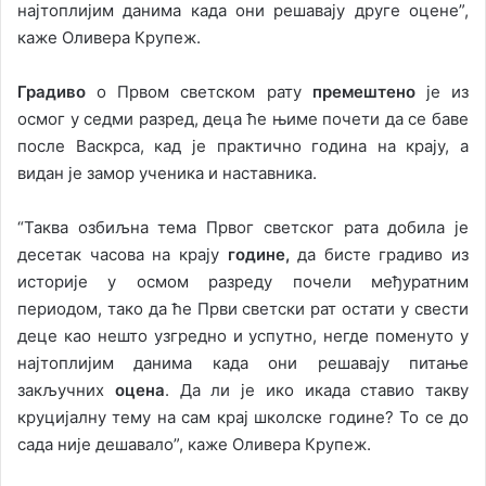
најтоплијим данима када они решавају друге оцене”,
каже Оливера Крупеж.
Градиво
о Првом светском рату
премештено
је из
осмог у седми разред, деца ће њиме почети да се баве
после Васкрса, кад је практично година на крају, а
видан је замор ученика и наставника.
“Таква озбиљна тема Првог светског рата добила је
десетак часова на крају
године,
да бисте градиво из
историје у осмом разреду почели међуратним
периодом, тако да ће Први светски рат остати у свести
деце као нешто узгредно и успутно, негде поменуто у
најтоплијим данима када они решавају питање
закључних
оцена
. Да ли је ико икада ставио такву
круцијалну тему на сам крај школске године? То се до
сада није дешавало”, каже Оливера Крупеж.