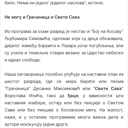
било. Нема ни једног јединог наслова”, истиче.
Не могу и Грачаница и Свети Сава
Из програма за осми разред је нестао и “Бој на Косову”
Љубомира Симовића, одломак који су деца обожавала,
дијалог између Бајазита и Лазара уочи погубљења, али
су учила и темељне ствари везане за Царство небеско
и идеал слободе.
Наша саговорница посебно упућује на наставни план из
шестог разреда, где се мора бирати или песма
“Грачаница” Десанке Максимовић или “
Свети Сава
”
Војислава Илића, тако да
ђаци
, у зависности шта
наставник изабере, остају или без лекције о Светом
Сави или без лекције о Косовском миту. На жалост,
каже, и у осталим програмима многа важна дела и
аутори искључују једни друге.