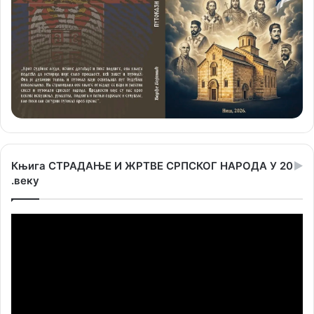
Књига СТРАДАЊЕ И ЖРТВЕ СРПСКОГ НАРОДА У 20
.веку
Прегледач
видео
записа