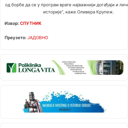
од борбе да се у програм врате најважнији догађаји и ли
историје”, каже Оливера Крупеж.
Извор:
СПУТНИК
Преузето:
ЈАДОВНО