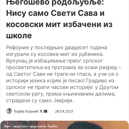
Његошево родољубље:
Нису само Свети Сава и
косовски мит избачени из
школе
Реформе у последњих двадесет година
изгурале су косовки мит из уџбеника.
Врхунац је избацивање првог српског
просветитеља из програма за осми разред –
од Светог Саве ни трага ни гласа, а учи се о
историји језика којим је писао! Градиво из
српског не прати часове историје: у Другом
светском рату, према књижевним делима,
страдали су само Јевреји.
Ђорђе Бојанић
F
S
28.04.2021
o
e
l
n