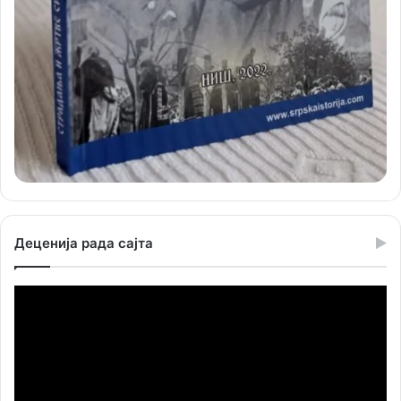
Деценија рада сајта
Прегледач
видео
записа