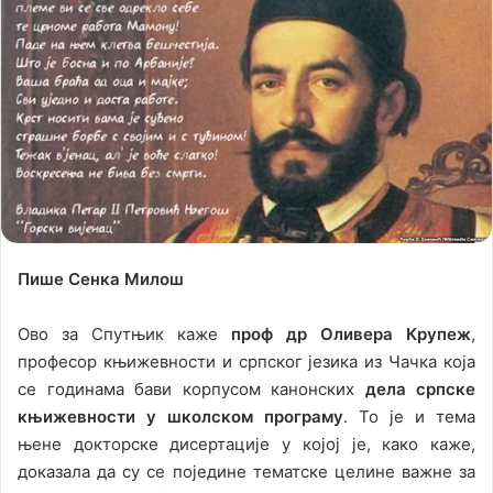
l
d
o
a
w
n
o
e
n
m
X
a
i
l
Пише Сенка Милош
Ово за Спутњик каже
проф др Оливера Крупеж
,
професор књижевности и српског језика из Чачка која
се годинама бави корпусом канонских
дела српске
књижевности у школском програму
. То је и тема
њене докторске дисертације у којој је, како каже,
доказала да су се поједине тематске целине важне за