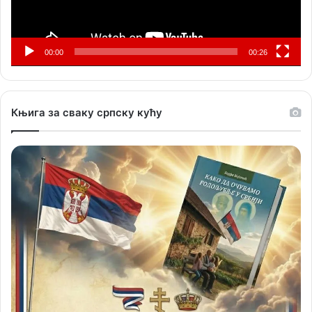
00:00
00:26
Књига за сваку српску кућу