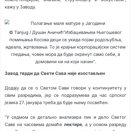
кажу у Заводу.
© Tanjug / Душан Аничић”Избацивањем Његошевог
помињања Косова деци се укида појам родољубља,
идеала, жртвовања. То је крајњи корпорацијски систем
гледања, човек мора да буде окренут само себи, а
домовини ни на који начин”.
Завод тврди да Свети Сава није изостављен
Додају да се о Светом Сави говори у континуитету у
свим разредима, јер се подразумева да час српског
језика 27. јануара треба да буде њему посвећен.
“У седмом се детаљно анализира лик и дело Светог
Саве на часовима домаће
лектире
, а у осмом разреду