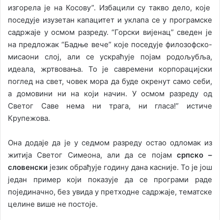
изгорела је на Косову”. Избацили су такво дело, које
поседује изузетан капацитет и уклапа се у програмске
садржаје у осмом разреду. “Горски вијенац” сведен је
на предложак “Бадње вече” које поседује филозофско-
мисаони слој, али се ускраћује појам родољубља,
идеала, жртвовања. То је савремени корпорацијски
поглед на свет, човек мора да буде окренут само себи,
а домовини ни на који начин. У осмом разреду од
Светог Саве нема ни трага, ни гласа!” истиче
Крупежова.
Она додаје да је у седмом разреду остао одломак из
житија Светог Симеона, али да се појам
српско –
словенски
језик обрађује годину дана касније. То је још
један пример који показује да се програми раде
појединачно, без увида у претходне садржаје, тематске
целине више не постоје.