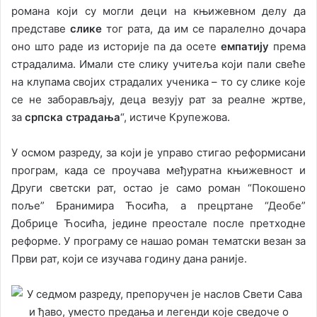
романа који су могли деци на књижевном делу да
представе
слике
тог рата, да им се паралелно дочара
оно што раде из историје па да осете
емпатију
према
страдалима. Имали сте слику учитеља који пали свеће
на клупама својих страдалих ученика – то су слике које
се не заборављају, деца везују рат за реалне жртве,
за
српска страдања
“, истиче Крупежова.
У осмом разреду, за који је управо стигао реформисани
програм, када се проучава међуратна књижевност и
Други светски рат, остао је само роман “Покошено
поље” Бранимира Ћосића, а прецртане “Деобе”
Добрице Ћосића, једине преостале после претходне
реформе. У програму се нашао роман тематски везан за
Први рат, који се изучава годину дана раније.