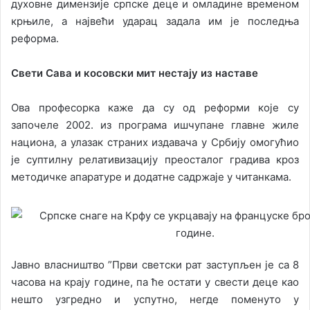
духовне димензије српске деце и омладине временом
крњиле, а највећи ударац задала им је последња
реформа.
Свети Сава и косовски мит нестају из наставе
Ова професорка каже да су од реформи које су
започеле 2002. из програма ишчупане главне жиле
национа, а улазак страних издавача у Србију омогућио
је суптилну релативизацију преосталог градива кроз
методичке апаратуре и додатне садржаје у читанкама.
Јавно власништво ”Први светски рат заступљен је са 8
часова на крају године, па ће остати у свести деце као
нешто узгредно и успутно, негде поменуто у