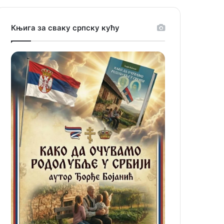
Књига за сваку српску кућу