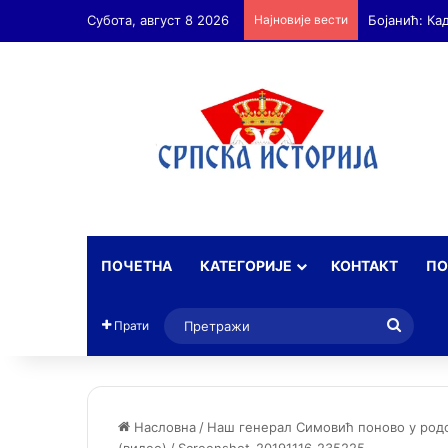
Субота, август 8 2026
Најновије вести
Бојанић: А
ПОЧЕТНА
КАТЕГОРИЈЕ
КОНТАКТ
ПО
Прет
Прати
Насловна
/
Наш генерал Симовић поново у родољ