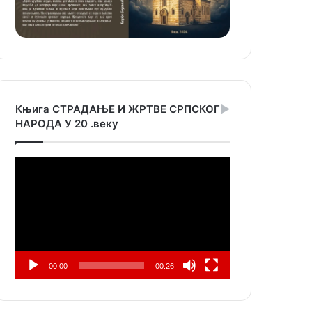
Књига СТРАДАЊЕ И ЖРТВЕ СРПСКОГ
НАРОДА У 20 .веку
Прегледач
видео
записа
00:00
00:26