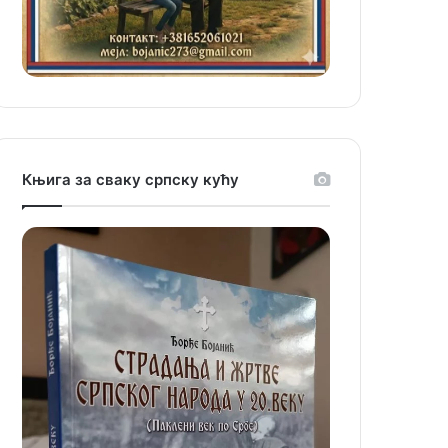
Књига за сваку српску кућу