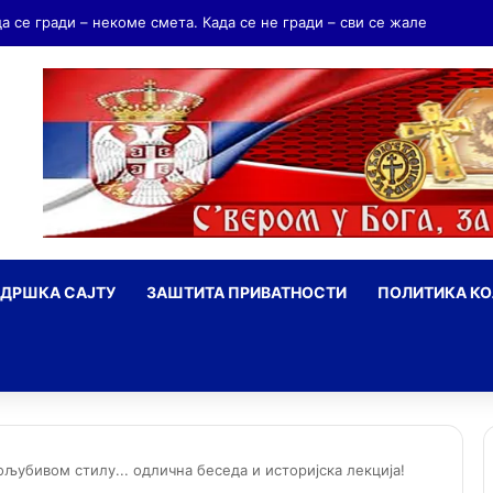
ндријаш Мрњавчевић – заборављени брат Краљевића Марка
ДРШКА САЈТУ
ЗАШТИТА ПРИВАТНОСТИ
ПОЛИТИКА К
ражи
убивом стилу... одлична беседа и историјска лекција!