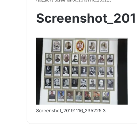
(видео)
/
Screenshot_20191116_235225
Screenshot_20
Screenshot_20191116_235225 3