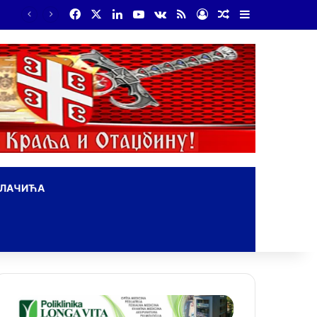
Facebook
X
LinkedIn
YouTube
vk.com
RSS
Log In
Random Article
Sidebar
ОЛАЧИЋА