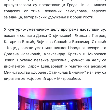
присуствовали су представници Града Ниша, нишких
градских општина, локалних самоуправа, верских
заједница, ветеранских удружења и бројни гости.
У културно-уметничком делу програма наступили су:
вокални солисти Данка Стојиљковић, Љиљана Петров,
Катарина Божић, Војислав Спасић и Бранимир Стошић
– Каце, драмски уметници нишког Народног позоришта
Драгана Јовановић, Александар Крстић и Мирослав
Јовић, црквено-певачка дружина „Бранко” на челу са
диригентом Саром Цинцаревић и Уметнички ансамбл
Министарства одбране „Станислав Бинички” на челу са
диригентом мајором Игором Митровићем.