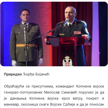
l
n
l
d
o
a
w
n
o
e
n
m
X
a
i
l
Приредио
Ђорђе Бојанић
Обраћајући се присутнима, командант Копнене војске
генерал-потпуковник Милосав Симовић поручио је да
је данашња Копнена војска кроз ватру, покрет и
маневар, окосница снаге Војске Србије и да је поносан