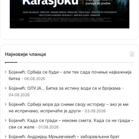
Најновији чланци
Бојанић: Србија се буди – али тек сада почиње најважнија
битка
06.08.2026
Бојанић: ОЛУЈА… Битка за истину води се и бројкама
04.08.2026
Бојанић: Србија мора да сними своју историју – ако је ми
не испричамо, испричаће је други
03.08.2026
Бојанић: Када се гради – некоме смета. Када се не гради –
сви се жале
01.08.2026
Бојанић: Андријаш Мрњавчевић – заборављени брат