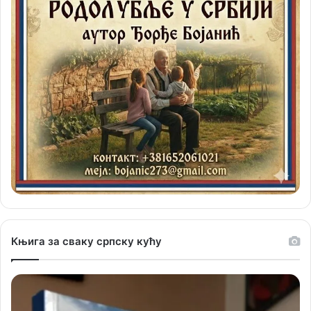
Књига за сваку српску кућу