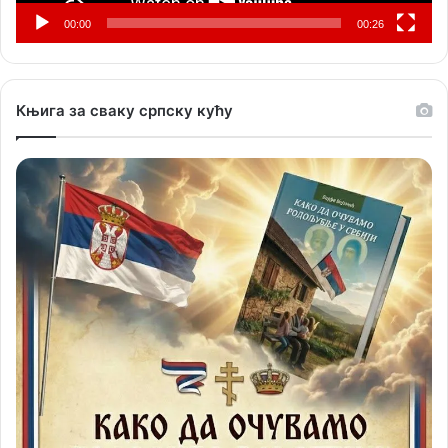
00:00
00:26
Књига за сваку српску кућу