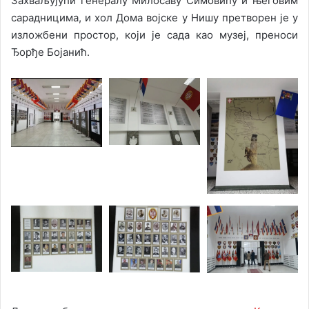
Захваљујући генералу Милосаву Симовићу и његовим
сарадницима, и хол Дома војске у Нишу претворен је у
изложбени простор, који је сада као музеј, преноси
Ђорђе Бојанић.