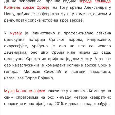
Да не заборавимо, прошле године
зграда Команде
Копнене војске Србије
, на Тргу краља Александра у
Нишу, добила је својеврстан музеј у коме се, сликом и
речју, прати српска историја кроз векове.
У
музеју
је јединствено и професионално саткана
целокупна историја Српског народа, инпресивно,
очаравајуће, урађено је оно на шта се чекало
деценијама, оно што Србија није имала до сада,
целокупна Српска историја на једном месту. А за све
ово најзаслужнији је командант Копнене војске Србије
генерал Милосав Симовић и његови сарадници,
наглашава Ђорђе Бојанић.
Музеј Копнене војске
налази се у холовима Команде на
свим спратовима на око хиљаду метара квадратних
површине и настајао је од 2015. и данас се надограђује.