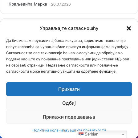
Краљевића Марка
26.07.2026
Управљајте сагласношћу
Наjпопуларније вести
Да бисмо вам пружили најбоља искуства, користимо технологије
02.02.2020
попут колачића за чување и/или приступ информацијама о уређају.
Овако је било вечерас у Црној Гори која је оборила
Сагласност за ове технологије ће нам омогућити да обрађујемо
рекорд, око 250000 људи у литији (видео, фотографије)
податке као што су понашање прегледања или јединствени ИД-ови
на овој веб страници. Недавање сагласности или повлачење
23.02.2021
сагласности може негативно утицати на одређене функције.
Застрашујућа сведочења српског патолога: Ово је
једина истина о броју убијених у Јасеновцу
Прихвати
21.01.2021
СТРИП О KОСОВУ: Док сви други ћуте, ИТАЛИЈАНИ
изнели ИСТИНУ о страдању СРБА!
Одбиј
06.07.2021
Прикажи подешавања
Књига Владимира Ђорђевића ТИГРОВ СКОК је
предодређена за наследника Кума или Скарфејса, јер
свака држава има мафију, али ни једна мафија нема
Политика колачића
Заштита приватности
државу, као ЈА! Аркан
Serbian