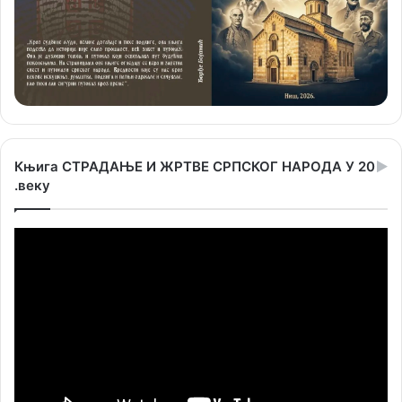
Књига СТРАДАЊЕ И ЖРТВЕ СРПСКОГ НАРОДА У 20
.веку
Прегледач
видео
записа