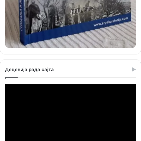
Деценија рада сајта
Прегледач
видео
записа