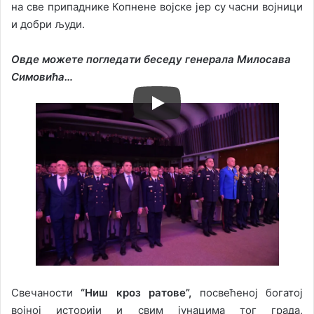
на све припаднике Копнене војске јер су часни војници
и добри људи.
Овде можете погледати беседу генерала Милосава
Симовића…
Свечаности
“Ниш кроз ратове”,
посвећеној богатој
војној историји и свим јунацима тог града,