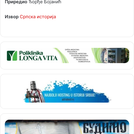
Приредио
Ђорђе Бојанић
Извор
Српска историја