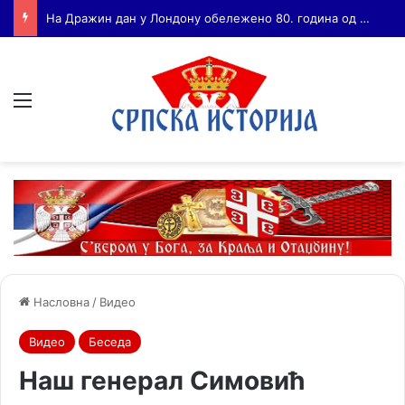
Бојанић: ВОЈА ТАНКОСИЋ – ЧОВЕК КОГА СУ СЕ ПЛАШИЛИ И ЖИВОГ И МРТВОГ, а нема ни споненик
Мени
Насловна
/
Видео
Видео
Беседа
Наш генерал Симовић