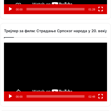
00:00
01:28
Трејлер за филм: Страдање Српског народа у 20. веку
Прегледач
видео
записа
00:00
02:48