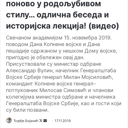
поново у родољубивом
стилу… одлична беседа и
историјска лекција! (видео)
Свечаном академијом 15. новембра 2019.
поводом Дана Копнене војске и Дана
пешадије одржаном у нишком Дому војске,
пригодно је обележен овај дан.
Присуствовали су министар одбране
Александар Вулин, начелник Генералштаба
Војске Србије генерал Милан Мојсиловић,
командант Копнене војске генерал-
потпуковник Милосав Симовић и чланови
колегијума министра одбране и начелника
Генералштаба Војске Србије, као и гости који
су били позвани.
Ђорђе Бојанић
F
S
17.11.2019
o
e