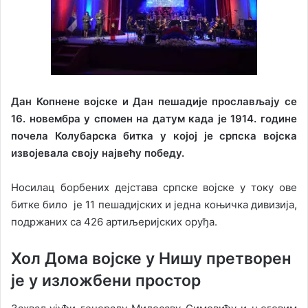
Дан Копнене војске и Дан пешадије прослављају се
16. новембра у спомен на датум када је 1914. године
почела Колубарска битка у којој је српска војска
извојевала своју највећу победу.
Носилац борбених дејстава српске војске у току ове
битке било је 11 пешадијских и једна коњичка дивизија,
подржаних са 426 артиљеријских оруђа.
Хол Дома војске у Нишу претворен
је у изложбени простор