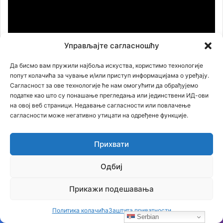
видео
записа
Управљајте сагласношћу
Да бисмо вам пружили најбоља искуства, користимо технологије
попут колачића за чување и/или приступ информацијама о уређају.
Сагласност за ове технологије ће нам омогућити да обрађујемо
податке као што су понашање прегледања или јединствени ИД-ови
00:00
53:06
на овој веб страници. Недавање сагласности или повлачење
сагласности може негативно утицати на одређене функције.
Филм КОШАРЕ
Прихвати
Одбиј
Прегледач
видео
Прикажи подешавања
записа
Политика колачића
Заштита приватности
Serbian