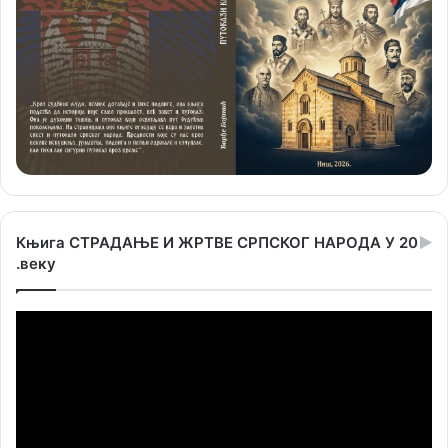
Књига СТРАДАЊЕ И ЖРТВЕ СРПСКОГ НАРОДА У 20
.веку
Прегледач
видео
записа