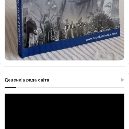
Деценија рада сајта
Прегледач
видео
записа