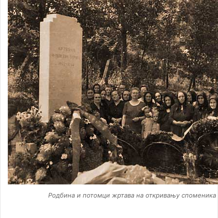
Родбина и потомци жртава на откривању споменика 1