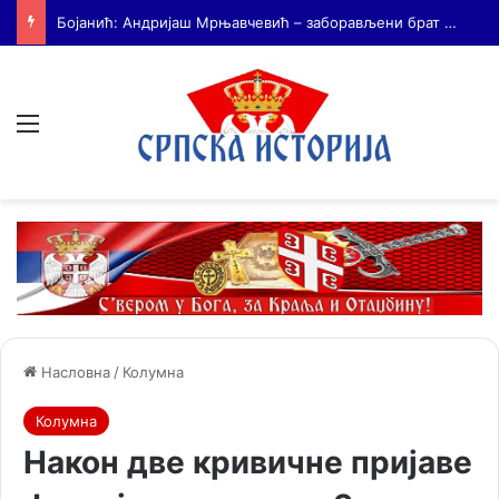
На Дражин дан у Лондону обележено 80. година од мучког убиства генерала Драгољуба Драже Михаиловића
Мени
Насловна
/
Колумна
Колумна
Након две кривичне пријаве