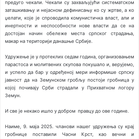
предуго чекали. Чекали су захваљујући систематском
заташкивању и нејасном дефинисању ко су жртве, а ко
џелати, које је спроводила комунистичка власт, али и
инертности и неспособности нове власти да се на
достојан начин обележе места српског страдања,
макар на територији данашње Србије.
Удружење је у протеклих седам година, организовањем
парастоса и молитвених скупова покушало и, верујемо,
и успело да бар у одређеној мери информише српску
јавност да на Земунском гробљу постоји гробница у
којој почивају Срби страдали у Прихватном логору
Земун.
И све је некако ишло у добром правцу до ове године.
Наиме, 9. маја 2025. чланови нашег удружења су крај
гробнице поставили Часни Крст, као вечни и