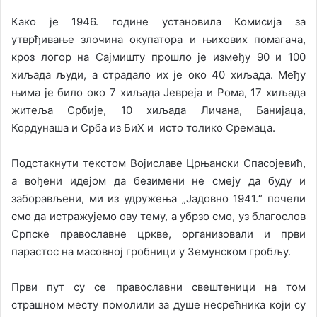
Како је 1946. године установила Комисија за
утврђивање злочина окупатора и њихових помагача,
кроз логор на Сајмишту прошло је између 90 и 100
хиљада људи, а страдало их је око 40 хиљада. Међу
њима је било око 7 хиљада Јевреја и Рома, 17 хиљада
житеља Србије, 10 хиљада Личана, Банијаца,
Кордунаша и Срба из БиХ и исто толико Сремаца.
Подстакнути текстом Војиславе Црњански Спасојевић,
а вођени идејом да безимени не смеју да буду и
заборављени, ми из удружења „Јадовно 1941.“ почели
смо да истражујемо ову тему, а убрзо смо, уз благослов
Српске православне цркве, организовали и први
парастос на масовној гробници у Земунском гробљу.
Први пут су се православни свештеници на том
страшном месту помолили за душе несрећника који су