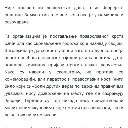
Није прошло ни двадесетак дана, а из Јеврејске
општине Земун стигла је вест која нас је узнемирила и
разочарала.
Та организација је постављање православног крста
означила као скрнављење гробља које називају својим.
Затражила је да се крст уклони зато што дубоко вређа
верска осећања јеврејске заједнице и саопштила да је
поднела кривичну пријаву против нашег удружења.
Како су навели у саопштењу, не противе се
комеморацији, али парастос и православни крст (нити
било који симболи других вера) по верским правилима
јудаизма, нису дозвољени на месту где се сахрањују
Јевреји. Тврдили су да никада нису присуствовали
молитвеним скуповима које смо ми организовали, као и
да на њих нису позивани.