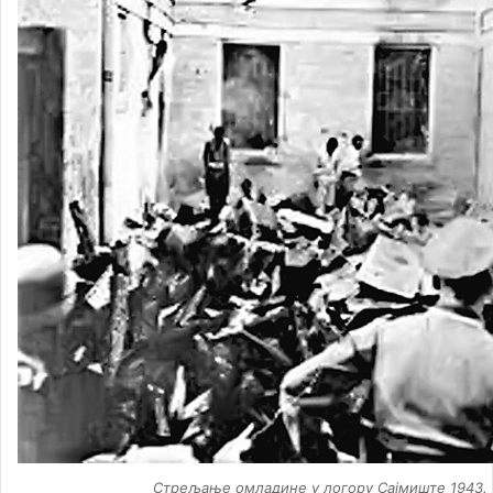
​Стрељање омладине у логору Сајмиште 1943. 