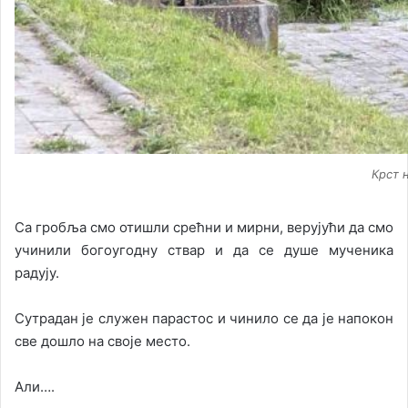
Крст 
Са гробља смо отишли срећни и мирни, верујући да смо
учинили богоугодну ствар и да се душе мученика
радују.
Сутрадан је служен парастос и чинило се да је напокон
све дошло на своје место.
Али….