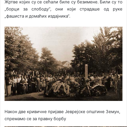
Жртве којих су се сећали биле су безимене. Били су то
„борци за слободу“, они који страдаше од руке
„фашиста и домаћих издајника“.
Након две кривичне пријаве Јеврејске општине Земун,
спремамо се за правну борбу