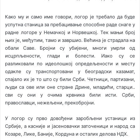
Како му и само име говори, логор је требало да буде
успутна станица за пребацивање способне раде снаге у
радне логоре у Немачкој и Норвешкој. Тек мањи број
њих је, међутим, тамо и завршио. Већина је страдала на
обали Саве. Бројни су убијени, многи умрли од
исцрпљености, глади и болести. Иако су се
разликовали по идеолошкој опредељености и месту
одакле су транспортовани у београдски казамат,
спајало их је то што су били Срби. Четници, партизани,
људи са ове или оне стране Дрине, младићи, старци..
сви су они у очима крвника били исти. Срби,
православци, нежељени, прекобројни.
У логор су прво довођени заробљени устаници из
Србије, а касније и јасеновачки заточеници и народ са
Козаре, Лике, Баније, Кордуна и осталих делова НДХ.