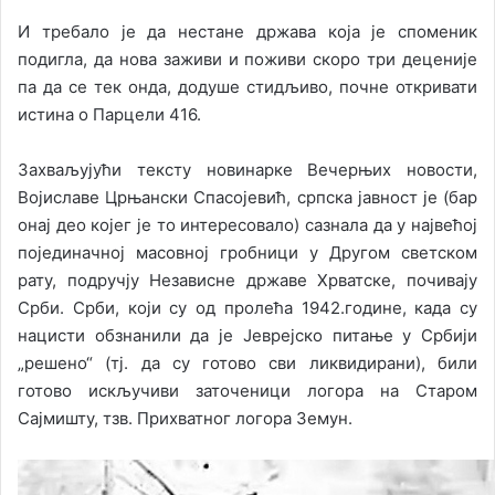
И требало је да нестане држава која је споменик
подигла, да нова заживи и поживи скоро три деценије
па да се тек онда, додуше стидљиво, почне откривати
истина о Парцели 416.
Захваљујући тексту новинарке Вечерњих новости,
Војиславе Црњански Спасојевић, српска јавност је (бар
онај део којег је то интересовало) сазнала да у највећој
појединачној масовној гробници у Другом светском
рату, подручју Независне државе Хрватске, почивају
Срби. Срби, који су од пролећа 1942.године, када су
нацисти обзнанили да је Јеврејско питање у Србији
„решено“ (тј. да су готово сви ликвидирани), били
готово искључиви заточеници логора на Старом
Сајмишту, тзв. Прихватног логора Земун.