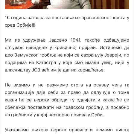
16 година затвора за постављање православног крста у
сред Србије!!!
Ми из удружења Јадовно 1941. такође одбацујемо
оптужбе наведене у кривичној пријави. Истичемо да
део Земунског гробља на који се сахрањују Јевреји, по
подацима из Катастра у које смо имали увид, није у
власништву ЈОЗ већ им је дат на коришћење.
Не видимо и не разумемо стога на основу чега та
организација даје себи за право да одлучује о томе
какви ће се верски обреди ту одвијати и каква ће се
обележја постављати на градском гробљу, а посебно
на гробници у којој неспорно почивају Срби.
Уважавамо њихова верска правила и немамо ништа