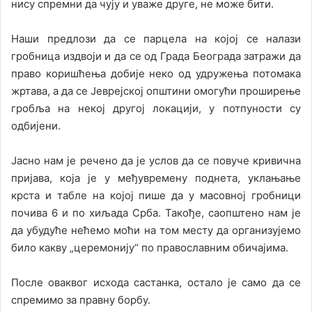
нису спремни да чују и уваже друге, не може бити.
Наши предлози да се парцела на којој се налази
гробница издвоји и да се од Града Београда затражи да
право коришћења добије неко од удружења потомака
жртава, а да се Јеврејској општини омогући проширење
гробља на некој другој локацији, у потпуности су
одбијени.
Јасно нам је речено да је услов да се повуче кривична
пријава, која је у међувремену поднета, уклањање
крста и табле на којој пише да у масовној гробници
почива 6 и по хиљада Срба. Такође, саопштено нам је
да убудуће нећемо моћи на том месту да организујемо
било какву „церемонију“ по православним обичајима.
После оваквог исхода састанка, остало је само да се
спремимо за правну борбу.