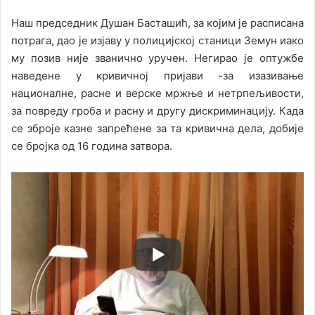
Наш председник Душан Басташић, за којим је расписана
потрага, дао је изјаву у полицијској станици Земун иако
му позив није званично уручен. Негирао је оптужбе
наведене у кривичној пријави -за изазивање
националне, расне и верске мржње и нетрпељивости,
за повреду гроба и расну и другу дискриминацију. Када
се зброје казне запрећене за та кривична дела, добије
се бројка од 16 година затвора.