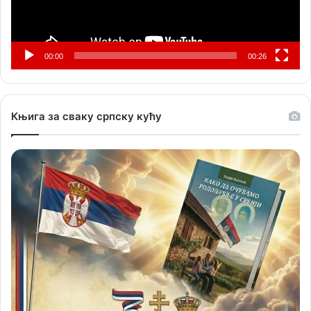
00:00
00:26
Књига за сваку српску кућу