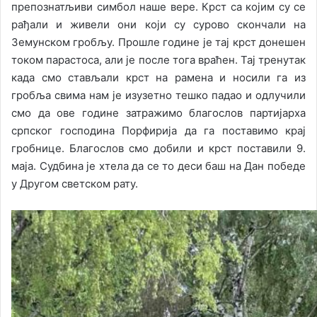
препознатљиви симбол наше вере. Крст са којим су се
рађали и живели они који су сурово скончали на
Земунском гробљу. Прошле године је тај крст донешен
током парастоса, али је после тога враћен. Тај тренутак
када смо стављали крст на рамена и носили га из
гробља свима нам је изузетно тешко падао и одлучили
смо да ове године затражимо благослов партијарха
српског господина Порфирија да га поставимо крај
гробнице. Благослов смо добили и крст поставили 9.
маја. Судбина је хтела да се то деси баш на Дан победе
у Другом светском рату.