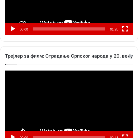
00:00
01:28
Трејлер за филм: Страдање Српског народа у 20. веку
Прегледач
видео
записа
00:00
02:48