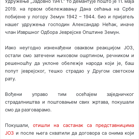
Удружење „Јадовно 1941.“ то демантује пошто је 11. маја
2019. на првом обележавању Дана сећања на Србе
побијене у логору Земун 1942 – 1944. био и пријатељ
нашег удружења господин Александар Нећак, иначе
члан Извршног Одбора Јеврејске Општине Земун.
Иако неугодно изненађени оваквом реакцијом ЈОЗ,
остали смо затечени њиховом ошртином, речником и
решеношћу да уклоне обележје народа који је, баш
попут јеврејског, тешко страдао у Другом светском
рату.
Вођени управо тим осећајем заједничког
страдалништва и поштовањем свих жртава, покушали
смо да разговарамо.
Покушали,
отишли на састанак са представницима
ЈОЗ
и после њега схватили да договора са онима који