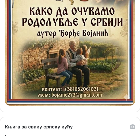
Књига за сваку српску кућу