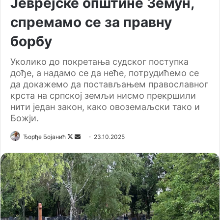
Јеврејске општине Земун,
спремамо се за правну
борбу
Уколико до покретања судског поступка
дође, а надамо се да неће, потрудићемо се
да докажемо да постављањем православног
крста на српској земљи нисмо прекршили
нити један закон, како овоземаљски тако и
Божји.
Ђорђе Бојанић
F
S
23.10.2025
o
e
l
n
l
d
o
a
w
n
o
e
n
m