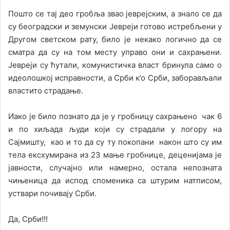
Пошто се тај део гробља звао јеврејским, а знало се да
су београдски и земунски Јевреји готово истребљени у
Другом светском рату, било је некако логично да се
сматра да су на том месту управо они и сахрањени.
Јевреји су ћутали, комунистичка власт бринула само о
идеолошкој исправности, а Срби к’о Срби, заборављали
властито страдање.
Иако је било познато да је у гробницу сахрањено чак 6
и по хиљада људи који су страдали у логору на
Сајмишту, као и то да су ту покопани након што су им
тела ексхумирана из 23 мање гробнице, деценијама је
јавности, случајно или намерно, остала непозната
чињеница да испод споменика са штурим натписом,
уствари почивају Срби.
Да, Срби!!!