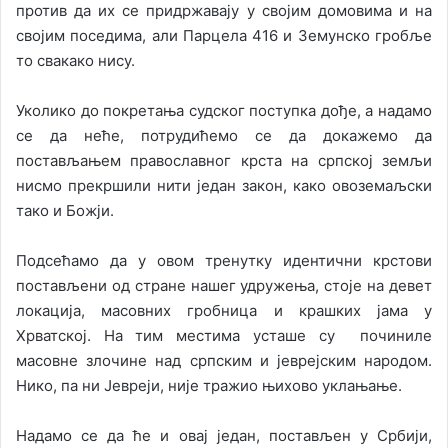
против да их се придржавају у својим домовима и на
својим поседима, али Парцела 416 и Земунско гробље
то свакако нису.
Уколико до покретања судског поступка дође, а надамо
се да неће, потрудићемо се да докажемо да
постављањем православног крста на српској земљи
нисмо прекршили нити један закон, како овоземаљски
тако и Божји.
Подсећамо да у овом тренутку идентични крстови
постављени од стране нашег удружења, стоје на девет
локација, масовних гробница и крашких јама у
Хрватској. На тим местима усташе су починиле
масовне злочине над српским и јеврејским народом.
Нико, па ни Јевреји, није тражио њихово уклањање.
Надамо се да ће и овај један, постављен у Србији,