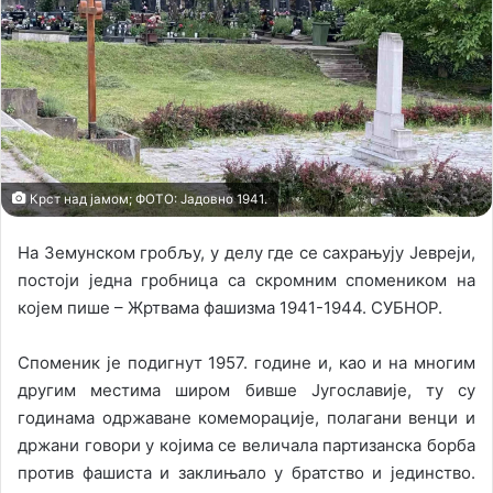
X
a
i
l
Крст над јамом; ФОТО: Јадовно 1941.
На Земунском гробљу, у делу где се сахрањују Јевреји,
постоји једна гробница са скромним спомеником на
којем пише – Жртвама фашизма 1941-1944. СУБНОР.
Споменик је подигнут 1957. године и, као и на многим
другим местима широм бивше Југославије, ту су
годинама одржаване комеморације, полагани венци и
држани говори у којима се величала партизанска борба
против фашиста и заклињало у братство и јединство.