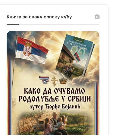
Књига за сваку српску кућу