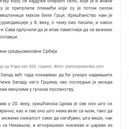
ију којој се најдуже опирало село, које је и иначе
у је пригрлили племићи који су је потом силом
 свештеници махом били Грци. Хришћанство нам је
урисдикције у 8. веку, о чему смо писали, и након
и Сава одлучили да је ипак паметније да се вежемо
ославци.
 од Угара око 950. године. Фото: staresrpskeslike.com
е Запад већ тада показивао да ће ускоро надмашити
ближи Западу него Грцима; ово последње је можда
ма евнусима у грчком посланству.
зам у 20. веку, хришћанска Црква је све оно што се
рачно, као и све оно што нема везе са њом, тако да
и можемо нажалост само да нагађамо; шта више, чак
ла са Немањом, и игноришемо кнежеве и цареве из