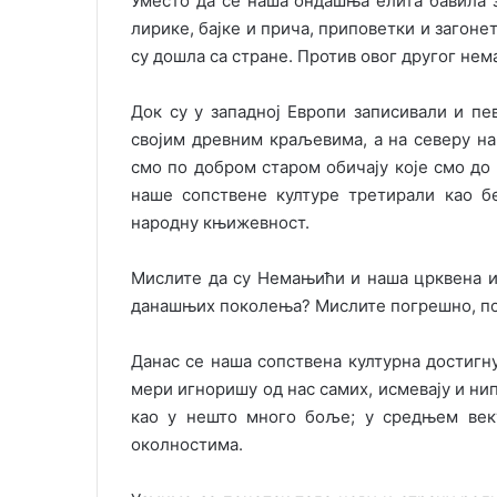
Уместо да се наша ондашња елита бавила
лирике, бајке и прича, приповетки и загонет
су дошла са стране. Против овог другог нем
Док су у западној Европи записивали и пе
својим древним краљевима, а на северу на
смо по добром старом обичају које смо до
наше сопствене културе третирали као б
народну књижевност.
Мислите да су Немањићи и наша црквена и
данашњих поколења? Мислите погрешно, пош
Данас се наша сопствена културна достигн
мери игноришу од нас самих, исмевају и нип
као у нешто много боље; у средњем веку
околностима.