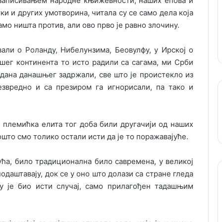
 записивањем народне књижевности, наших епова и
ки и других умотворина, читала су се само дела која
амо ништа против, али ово прво је равно злочину.
вали о Роланду, Нибелунзима, Беовулфу, у Ирској о
шег континента то исто радили са сагама, ми Срби
 дана данашњег задржали, све што је проистекло из
езвредно и са презиром га игнорисали, па тако и
 племићка елита тог доба били другачији од наших
то смо толико остали исти да је то поражавајуће.
ућа, било традиционална било савремена, у великој
одаштавају, док се у оно што долази са стране гледа
 је био исти случај, само прилагођен тадашњим