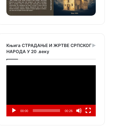
Књига СТРАДАЊЕ И ЖРТВЕ СРПСКОГ
НАРОДА У 20 .веку
Прегледач
видео
записа
00:00
00:26