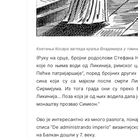
Кнегиња Косара загледа краља Владимира у тамниц
(Руку на срце, бројни родослови Стефана
које по њима води од Ликинија, римског ц
Пећке патријаршије”, поред бројних других 
сина који су са мајком после смрти Лик
Сирмијума. Из тога града они су преко 
Ликинија… Лоза која је од њих водила дала 
монаштву прозвао Симеон.”
Ово је интересантно из много разлога, пон
списа “De administrando imperio” византијс
на Балкан дошли у 7. веку.