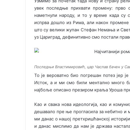
Узмимо за почетак тада нову и страну религ
увек последње прихвати промену: прво с
наметнули народу, и то у време када су
испрва дошло из Рима, али након промене ј
што су велики жупан Стефан Немања и Свет
уз Цариград, дефинитивно смо постали прав
Последњи Властимировић, цар Часлав бачен у Саву
То је вероватно био погрешан потез јер ј
Исток, а и ми смо били ментално много 
најбоље описано презиром краља Уроша пре
Као и свака нова идеологија, као и комуни
дешавало пре ње прогласила за небитно и м
ми данас о нашој претхришћанској историј
и данас мислимо да нам је држава наста