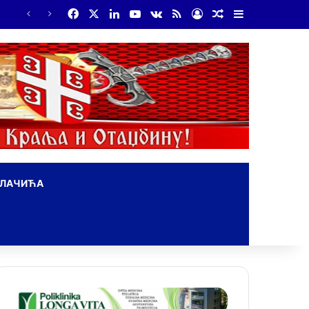
Facebook
X
LinkedIn
YouTube
vk.com
RSS
Log In
Random Article
Sidebar
На Дражин дан у Лондону обележено 80. година од мучког убиства генерала Драгољуба Драже Михаиловића
ОЛАЧИЋА