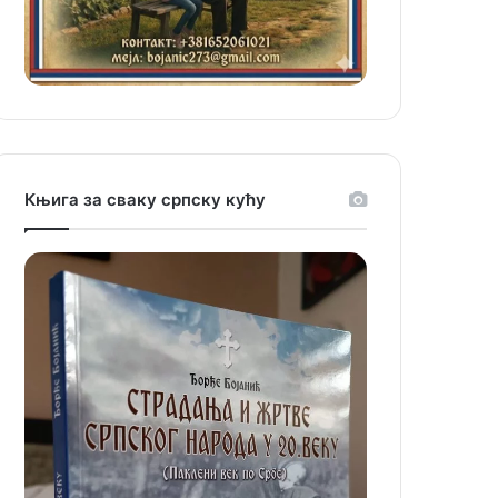
Књига за сваку српску кућу