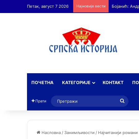
Петак, август 7 2026
Најновије вести
ПОЧЕТНА
КАТЕГОРИЈЕ
КОНТАКТ
ПО
Прет
Прати
Насловна
/
Занимљивости
/
Најчитанији романи