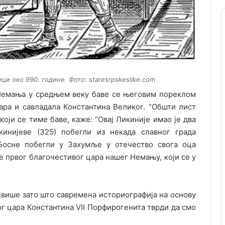
и око 990. године. Фото: staresrpskeslike.com
 Немања у средњем веку баве се његовим пореклом
ара и савладала Константина Великог. “Обшти лист
који се тиме баве, каже: “Овај Ликиније имао је два
инијеве (325) побегли из некада славног града
Босне побегли у Захумље у отечество свога оца
је првог благочестивог цара нашег Немању, који се у
ајвише зато што савремена историографија на основу
ког цара Константина VII Порфирогенита тврди да смо