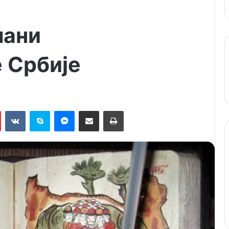
мани
 Србије
Pinterest
VKontakte
Skype
Messenger
Подели путем мејла
Штампај