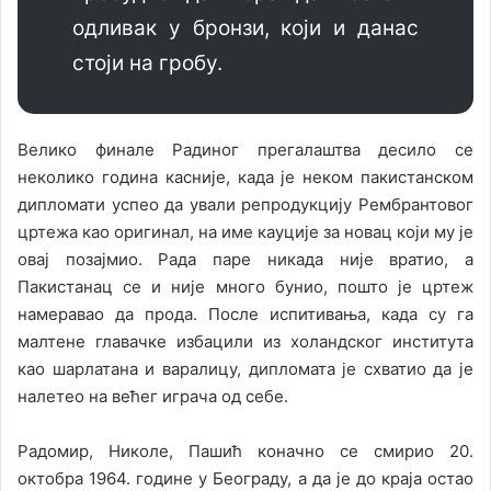
одливак у бронзи, који и данас
стоји на гробу.
Велико финале Радиног прегалаштва десило се
неколико година касније, када је неком пакистанском
дипломати успео да ували репродукцију Рембрантовог
цртежа као оригинал, на име кауције за новац који му је
овај позајмио. Рада паре никада није вратио, а
Пакистанац се и није много бунио, пошто је цртеж
намеравао да прода. После испитивања, када су га
малтене главачке избацили из холандског института
као шарлатана и варалицу, дипломата је схватио да је
налетео на већег играча од себе.
Радомир, Николе, Пашић коначно се смирио 20.
октобра 1964. године у Београду, а да је до краја остао