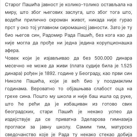
Старог Пашића јавност је колико-толико остављала на
миру, што због његових заслуга, што због тога што,
водећи прилично скроман живот, никада није гурао
прст у око тој углавном сиромашној јавности. Зато је ту
био његов син, Радомир Рада Пашић, без кога као да
није могла да прође ни једна једина корупционашка
афера.
Човек који је изјављивао да без 500.000 динара
месечно не може да живи (плата судије била је 1.525
динара) рођен је 1892. године у Београду, као први син
Николе Пашића, који је већ био у поодмаклим
годинама. Вероватно то објашњава слабост оца на
грехе сина. Пошто му школа и није баш ишла од руке,
што ће рећи да је избациван из готово свих
београдских, стари Пашић је некако успео да
издејствује да се приватна Зделарова гимназија
прогласи за јавну школу. Самим тим, матурско
сведочанство које је Рада ту некако стекао добија