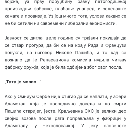
војске, уз прву поруџбину равну петогодишњој
производњи фабрике, плаћање унапред, и зеленашке
камате и провизије. Уз још много тога, услови каквих се
не би сетили ни савремени либерални економисти.
Јавност се дигла, целе године су трајали покушаји да
се ствар прогура, да би се на крају Рада и Французи
повукли, на наговор Николе Пашића, и то кад се
дознало да је Репарациона комисија нудила читаву
фабрику оружја, која је била одбијена због овог посла.
„Тата је молио…”
Ако у Омниум Сербе није стигао да се наплати, у афери
Адамстал, која је последично довела и до смрти
Пашића старијег, јесте. Краљевина СХС је велики део
својих возова после рата поправљала у фабрици у
Адамсталу, у Чехословачкој. У јеку словенске