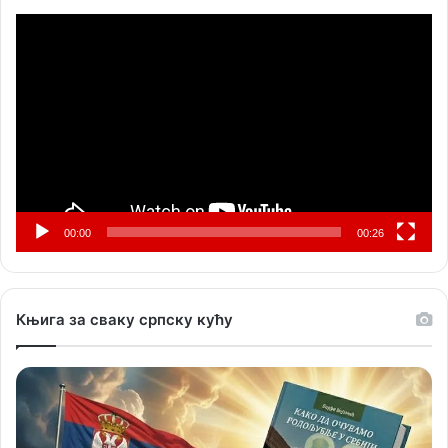
Прегледач
видео
записа
00:00
00:26
Књига за сваку српску кућу