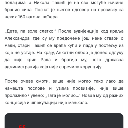
подацима, а Никола Пашић је на све могуће начине
бранио сина. Познат је његов одговор на прозивку за
неких 160 вагона шећера:
„Дете, па воле слатко!” После аудијенције код краља
Александра, где су му предочене још неке ствари о
Ради, стари Пашић се враћа кући и пада у постељу из
које не устаје. На крају, Анкетни одбор је донео одлуку
да није крив Рада и братија му, него државна
администрација која није спречила корупцију.
После очеве смрти, више није могао тако лако да
намешта послове и узима провизије, није више
пролазило чувено: „Тата је молио…” Новца му од разних
концесија и шпекулација није мањкало.