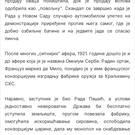
продају оваца поништила, док је продају волова
одобрила као „повољну”. Скандал се завршио када је
Рада у Новом Саду случајно аутомобилом улетео на
демонстрације приређене против њега самог, где је
добио озбиљне батине и на једвите јаде се спасао
линча.
После многих „ситнијих” афера, 1921. године дошло је и
до афере која је је названа Омниум Сербе. Радин ортак,
Француз маркиз де Мило, понудио је у име француског
конзорцијума изградњу фабрике оружја за Краљевину
СХС.
Наравно, заступник је био Рада Пашић, а услови
једноставно невероватни. Држава би бесплатно
уступила земљиште, пругом повезала фабрику,
омогућила искоришћавање сировина, ослободила
конзорцијум царине, дала му монопол на снабдевање