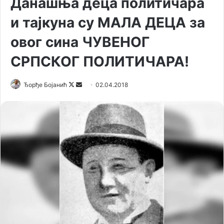
Данашња деца политичара
и тајкуна су МАЛА ДЕЦА за
овог сина ЧУВЕНОГ
СРПСКОГ ПОЛИТИЧАРА!
Ђорђе Бојанић
F
S
02.04.2018
o
e
l
n
l
d
o
a
w
n
o
e
n
m
X
a
i
l