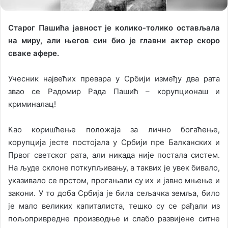
Старог Пашића јавност је колико-толико остављала
на миру, али његов син био је главни актер скоро
сваке афере.
Учесник највећих превара у Србији између два рата
звао се Радомир Рада Пашић – корупционаш и
криминалац!
Као коришћење положаја за лично богаћење,
корупција јесте постојала у Србији пре Балканских и
Првог светског рата, али никада није постала систем.
На људе склоне поткупљивању, а таквих је увек бивало,
указивало се прстом, прогањали су их и јавно мњење и
закони. У то доба Србија је била сељачка земља, било
је мало великих капиталиста, тешко су се рађали из
пољопривредне производње и слабо развијене ситне