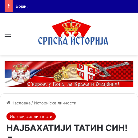
Бојанић: БЕОГРАЂАНИ У ЦАРИГРАДУ – ТРАГ БОЛНЕ СЕОБЕ КОЈИ И ДАНАС ЖИВИ У ИМЕНУ БЕОГРАДСКЕ ШУМЕ
Мени
Насловна
/
Историјске личности
Историјске личности
НАЈБАХАТИЈИ ТАТИН СИН!