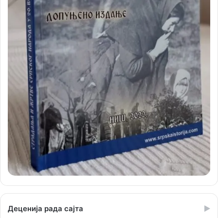
Деценија рада сајта