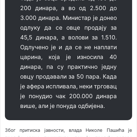
200 динара, а во од 2.500 до
3.000 динара. Министар је донео
одлуку да се овце продају за
45,5 динара, а волови за 1.510.
Одлучено је и да се не наплати
царина, која је износила 40
динара, па су практично једну
овцу продавали за 50 пара. Када
је афера испливала, неки трговац
је понудио чак 200.000 динара
више, али је понуда одбијена.
Због притиска јавности, влада Николе Пашића је