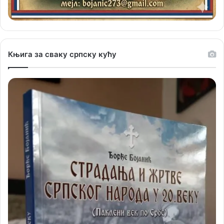
Књига за сваку српску кућу