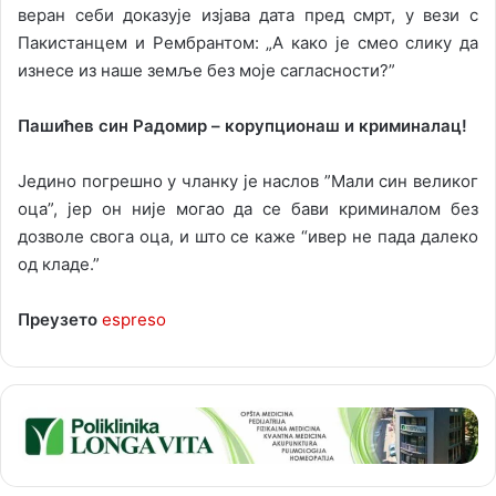
веран себи доказује изјава дата пред смрт, у вези с
Пакистанцем и Рембрантом: „А како је смео слику да
изнесе из наше земље без моје сагласности?”
Пашићев син Радомир – корупционаш и криминалац!
Једино погрешно у чланку је наслов ”Мали син великог
оца”, јер он није могао да се бави криминалом без
дозволе свога оца, и што се каже “ивер не пада далеко
од кладе.”
Преузето
espreso