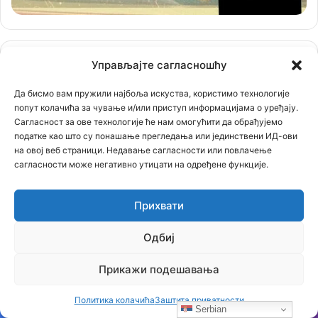
Управљајте сагласношћу
Да бисмо вам пружили најбоља искуства, користимо технологије
попут колачића за чување и/или приступ информацијама о уређају.
Сагласност за ове технологије ће нам омогућити да обрађујемо
податке као што су понашање прегледања или јединствени ИД-ови
на овој веб страници. Недавање сагласности или повлачење
сагласности може негативно утицати на одређене функције.
Прихвати
Одбиј
Прикажи подешавања
Политика колачића
Заштита приватности
Serbian