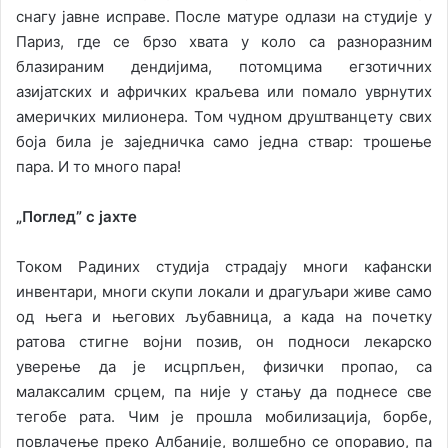
снагу јавне исправе. После матуре одлази на студије у
Париз, где се брзо хвата у коло са разноразним
блазираним дендијима, потомцима егзотичних
азијатских и афричких краљева или помало уврнутих
америчких милионера. Том чудном друштванцету свих
боја била је заједничка само једна ствар: трошење
пара. И то много пара!
„Поглед” с јахте
Током Радиних студија страдају многи кафански
инвентари, многи скупи локали и драгуљари живе само
од њега и његових љубавница, а када на почетку
ратова стигне војни позив, он подноси лекарско
уверење да је исцрпљен, физички пропао, са
малаксалим срцем, па није у стању да поднесе све
тегобе рата. Чим је прошла мобилизација, борбе,
повлачење преко Албаније, волшебно се опоравио, па