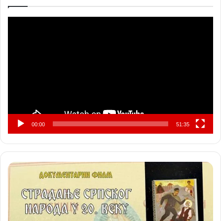
Прегледач
видео
записа
00:00
51:35