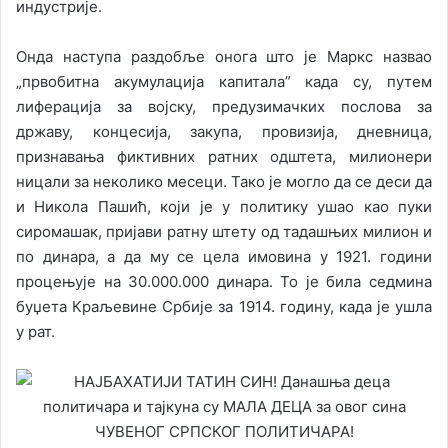
индустрије.
Онда наступа раздобље онога што је Маркс назвао
„првобитна акумулација капитала” када су, путем
лиферација за војску, предузимачких послова за
државу, концесија, закупа, провизија, дневница,
признавања фиктивних ратних одштета, милионери
ницали за неколико месеци. Тако је могло да се деси да
и Никола Пашић, који је у политику ушао као пуки
сиромашак, пријави ратну штету од тадашњих милион и
по динара, а да му се цела имовина у 1921. години
процењује на 30.000.000 динара. То је била седмина
буџета Краљевине Србије за 1914. годину, када је ушла
у рат.