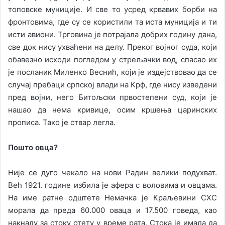
топовске муниције. И све то усред крвавих борби на
фронтовима, где су се користили та иста муниција и ти
исти авиони. Трговина је потрајала добрих годину дана,
све док нису ухваћени на делу. Преког војног суда, који
обавезно исходи погледом у стрељачки вод, спасао их
је посланик Миленко Веснић, који је издејствовао да се
случај пребаци српској влади на Крф, где нису изведени
пред војни, него Битољски првостепени суд, који је
нашао да нема кривице, осим кршења царинских
прописа. Тако је ствар легла.
Пошто овца?
Није се дуго чекало на нови Радин велики подухват.
Већ 1921. године избила је афера с воловима и овцама.
На име ратне одштете Немачка је Краљевини СХС
морала да преда 60.000 оваца и 17.500 говеда, као
накнаду за стоку отету у време рата. Стока је имала да