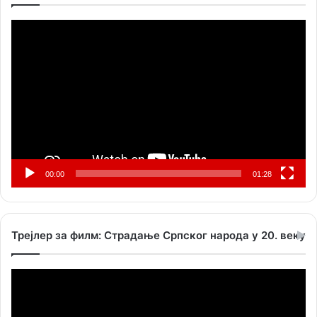
Прегледач
видео
записа
00:00
01:28
Трејлер за филм: Страдање Српског народа у 20. веку
Прегледач
видео
записа