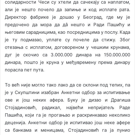
солидарности Чеси су хтели да сачекају са наплатом,
али је нешто почело да запиње и код исплате рата.
Директор фабрике је дошао у Београд, где му је
предочено да мора да дâ нешто и Ради Пашићу и
његовим сарадницима, као посредницима у послу. Када
је ту подмазао, уплате су почеле да стижу. Због
отезања с исплатом, договореном у чешким крунама,
дуг је скочио са 3.000.000 динара на 150.000.000
динара, пошто је круна у међувремену према динару
порасла пет пута.
То већ није могло тако лако да се склони под тепих, па
је у Скупштини изабран Анкетни одбор за испитивање
ове и још неких афера. Буку је дизао и Драгиша
Стојадиновић, радикал, највећи непријатељ Раде
Пашића, који га је прогањао и раскринкавао неколико
деценија. Анкетни одбор је испитивао још неке афере
са банкама и меницама, Стојадиновић га ја пунио