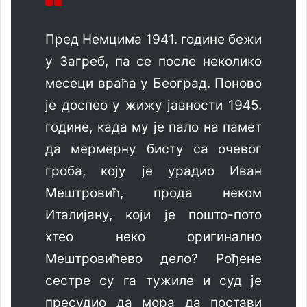
Пред Немцима 1941. године бежи
у Загреб, па се после неколико
месеци враћа у Београд. Поново
је доспео у жижу јавности 1945.
године, када му је пало на памет
да мермерну бисту са очевог
гроба, коју је урадио Иван
Мештровић, прода неком
Италијану, који је пошто-пото
хтео неко оригинално
Мештровићево дело? Рођене
сестре су га тужиле и суд је
пресудио да мора да постави