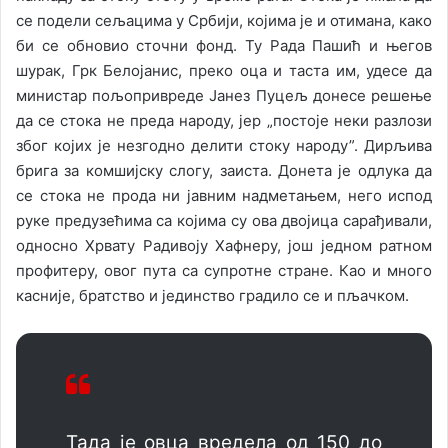
се подели сељацима у Србији, којима је и отимана, како
би се обновио сточни фонд. Ту Рада Пашић и његов
шурак, Грк Белојанис, преко оца и таста им, удесе да
министар пољопривреде Јанез Пуцељ донесе решење
да се стока не преда народу, јер „постоје неки разлози
због којих је незгодно делити стоку народу”. Дирљива
брига за комшијску слогу, заиста. Донета је одлука да
се стока не прода ни јавним надметањем, него испод
руке предузећима са којима су ова двојица сарађивали,
односно Хрвату Радивоју Хафнеру, још једном ратном
профитеру, овог пута са супротне стране. Као и много
касније, братство и јединство градило се и пљачком.
Тада је овца вредела од 150 до