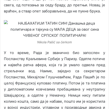
свега, од потезања за седу браду, до претњи. Новац је
враћен, а ствар опет заборављена, да не пукне брука.
Nikola Pašić sa ćerkom
У то време, Рада је званично био запослен у
Посланству Краљевине Србије у Паризу. Одатле потиче
и највећа ратна афера, која га је умало одвела пред
стрељачки вод. Наиме, заједно са секретаром
Посланства, Михајлом Глушчевићем, Рада Пашић је по
целој Француској куповао платину. Потом је та платина
у дипломатским ковчезима пребацивана у неутралну
Швајцарску, а одатле у Немачку. Немци нису питали
колико кошта, само да је набаве, пошто им је користила
у војној индустрији, углавном у производњи авиона и