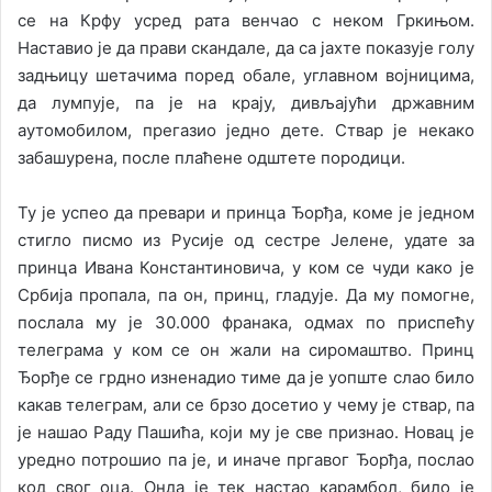
се на Крфу усред рата венчао с неком Гркињом.
Наставио је да прави скандале, да са јахте показује голу
задњицу шетачима поред обале, углавном војницима,
да лумпује, па је на крају, дивљајући државним
аутомобилом, прегазио једно дете. Ствар је некако
забашурена, после плаћене одштете породици.
Ту је успео да превари и принца Ђорђа, коме је једном
стигло писмо из Русије од сестре Јелене, удате за
принца Ивана Константиновича, у ком се чуди како је
Србија пропала, па он, принц, гладује. Да му помогне,
послала му је 30.000 франака, одмах по приспећу
телеграма у ком се он жали на сиромаштво. Принц
Ђорђе се грдно изненадио тиме да је уопште слао било
какав телеграм, али се брзо досетио у чему је ствар, па
је нашао Раду Пашића, који му је све признао. Новац је
уредно потрошио па је, и иначе пргавог Ђорђа, послао
код свог оца. Онда је тек настао карамбол, било је