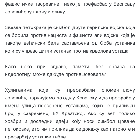
фашистичке творевине, неко је префарбао у Београду
Јововићеву плочу и слику.
Звезда петокрака је симбол друге герилске војске која
се борила против нациста и фашиста али војске која је
такође већински била састављена од Срба устаника
који су управо дигли устанак против крволока усташа.
Како неко при здравој памети, без обзира на
идеологију, може да буде против Јововића?
Хулиганима који су префарбали спомен-плочу
Јововићу, поручујемо да оду у Хрватску и да префрабају
имена улица посвећене усташама, којих је приличан
број у савременој ЕУ Хрватској. Ако су већ толико
храбри и доследни идеји коју носи симбол црвене
петокраке, ето им прилика да се докажу као патриоте и
префарбају усташке табле.