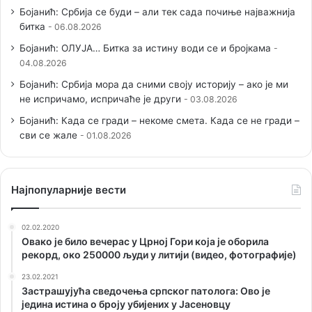
Бојанић: Србија се буди – али тек сада почиње најважнија
битка
06.08.2026
Бојанић: ОЛУЈА… Битка за истину води се и бројкама
04.08.2026
Бојанић: Србија мора да сними своју историју – ако је ми
не испричамо, испричаће је други
03.08.2026
Бојанић: Када се гради – некоме смета. Када се не гради –
сви се жале
01.08.2026
Наjпопуларније вести
02.02.2020
Овако је било вечерас у Црној Гори која је оборила
рекорд, око 250000 људи у литији (видео, фотографије)
23.02.2021
Застрашујућа сведочења српског патолога: Ово је
једина истина о броју убијених у Јасеновцу