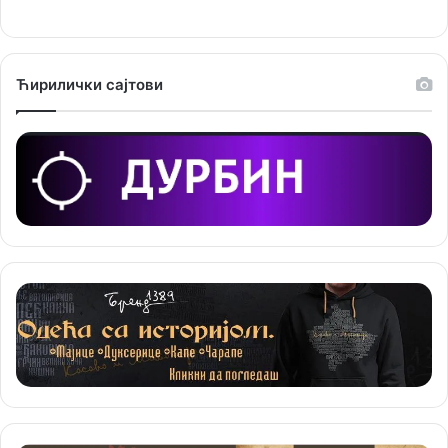
ј
е
Ћирилички сајтови