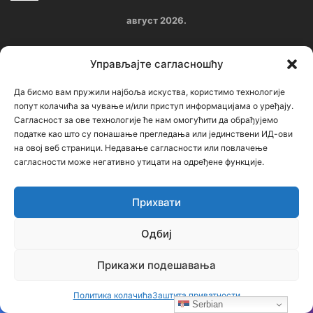
август 2026.
П
У
С
Ч
П
С
Н
Управљајте сагласношћу
1
2
Да бисмо вам пружили најбоља искуства, користимо технологије
попут колачића за чување и/или приступ информацијама о уређају.
3
4
5
6
7
8
9
Сагласност за ове технологије ће нам омогућити да обрађујемо
податке као што су понашање прегледања или јединствени ИД-ови
10
11
12
13
14
15
16
на овој веб страници. Недавање сагласности или повлачење
сагласности може негативно утицати на одређене функције.
17
18
19
20
21
22
23
24
25
26
27
28
29
30
Прихвати
31
Одбиј
« јул
Прикажи подешавања
Архиве
Политика колачића
Заштита приватности
Serbian