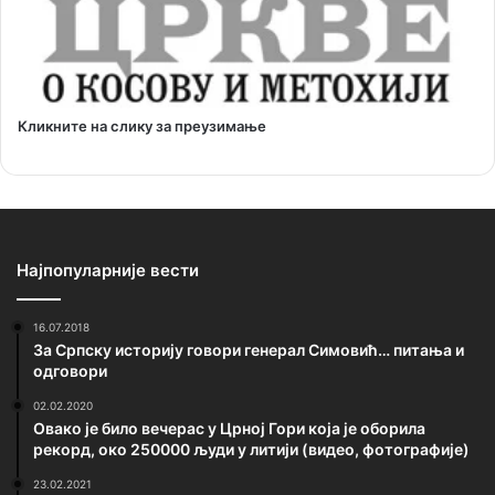
Кликните на слику за преузимање
Најпопуларније вести
16.07.2018
За Српску историју говори генерал Симовић… питања и
одговори
02.02.2020
Овако је било вечерас у Црној Гори која је оборила
рекорд, око 250000 људи у литији (видео, фотографије)
23.02.2021