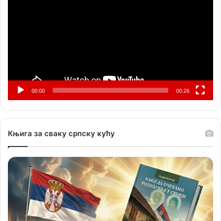
записа
00:00
00:26
Књига за сваку српску кућу