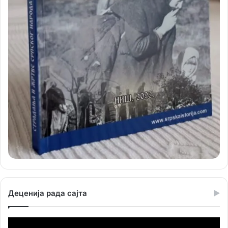
Деценија рада сајта
Прегледач