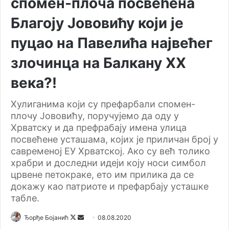
спомен-плоча посвећена
Благоју Јововићу који је
пуцао на Павелића највећег
злочинца на Балкану ХХ
века?!
Хулиганима који су префарбали спомен-
плочу Јововићу, поручујемо да оду у
Хрватску и да префрабају имена улица
посвећене усташама, којих је приличан број у
савременој ЕУ Хрватској. Ако су већ толико
храбри и доследни идеји коју носи симбол
црвене петокраке, ето им прилика да се
докажу као патриоте и префарбају усташке
табле.
Ђорђе Бојанић
F
S
08.08.2020