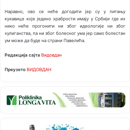
Наравно, ово се неће догодити јер су у питању
кукавице које једино храбрости имају у Србији где их
нико неће прогонити ни због идеологије ни због
хулиганства, па ни због болесног ума јер само болестан
ум може да буде на страни Павелића.
Редакција сајта
Видовдан
Преузето
ВИДОВДАН