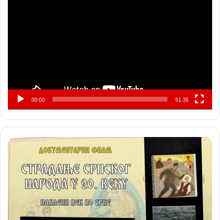
видео
записа
00:00
51:35