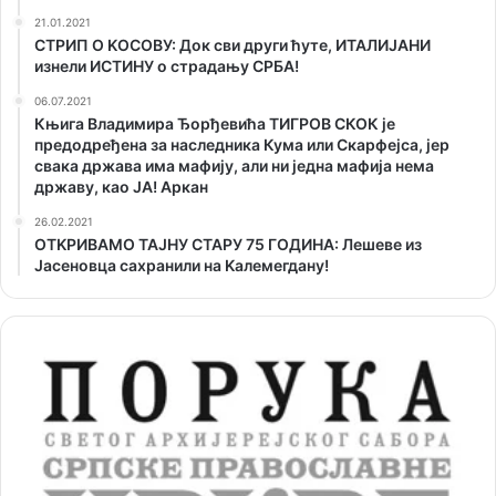
21.01.2021
СТРИП О KОСОВУ: Док сви други ћуте, ИТАЛИЈАНИ
изнели ИСТИНУ о страдању СРБА!
06.07.2021
Књига Владимира Ђорђевића ТИГРОВ СКОК је
предодређена за наследника Кума или Скарфејса, јер
свака држава има мафију, али ни једна мафија нема
државу, као ЈА! Аркан
26.02.2021
ОТKРИВАМО ТАЈНУ СТАРУ 75 ГОДИНА: Лешеве из
Јасеновца сахранили на Kалемегдану!