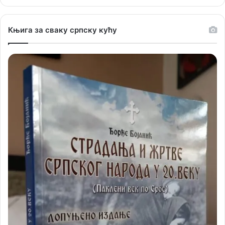
Књига за сваку српску кућу