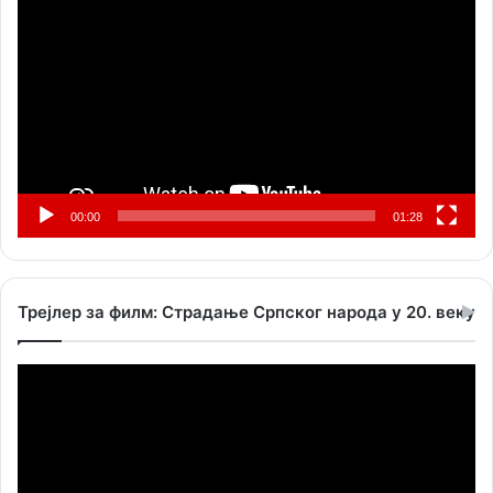
видео
записа
00:00
01:28
Трејлер за филм: Страдање Српског народа у 20. веку
Прегледач
видео
записа