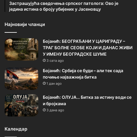
Застрашујућа сведочења српског патолога: Ово је
једина истина о броју убијених у Јасеновцу
Најновији чланци
Бојанић: БЕОГРАЂАНИ У ЦАРИГРАДУ –
ТРАГ БОЛНЕ СЕОБЕ КОЈИ И ДАНАС ЖИВИ
У ИМЕНУ БЕОГРАДСКЕ ШУМЕ
3 сата ago
Бојанић: Србија се буди – али тек сада
почиње најважнија битка
1 дан ago
Бојанић: ОЛУЈА… Битка за истину води се
и бројкама
3 дана ago
Календар