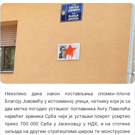
o
e
l
n
l
d
o
a
w
n
o
e
n
m
X
a
i
l
Неколико дана након постављања спомен-плоче
Благоју Јововићу у истоименој улици, четнику који је са
два метка погодио усташког поглавника Анту Павелића
највећег крвника Срба чији је усташки покрет усмртио
преко 700 000 Срба у Јасеновцу у НДХ, и на стотине
хиљада на другим стратиштима широм те монструозне