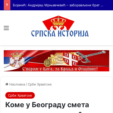
На Дражин дан у Лондону обележено 80. година од мучког убиства генерала Драгољуба Драже Михаиловића
Мени
Насловна
/
Срби Хрватске
Срби Хрватске
Коме у Београду смета