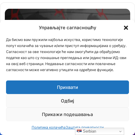
Управљајте сагласношћу
Да бисмо вам пружили најбоља искуства, користимо технологије
попут колачића за чување и/или приступ информацијама о уређају.
Сагласност за ове технологије ће нам омогућити да обрађујемо
податке као што су понашање прегледања или јединствени ИД-ови
на овој веб страници. Недавање сагласности или повлачење
сагласности може негативно утицати на одређене функције.
Прихвати
Одбиј
Прикажи подешавања
Политика колачића
Заштита приватности
Serbian