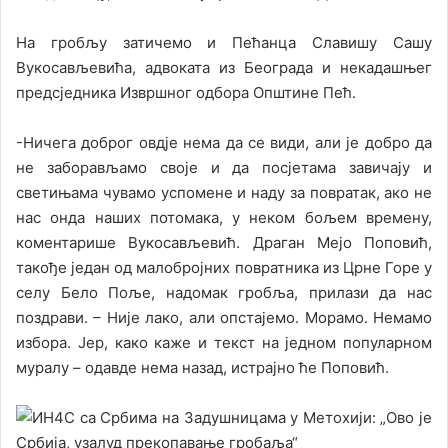
На гробљу затичемо и Пећанца Славишу Сашу
Вукосављевића, адвоката из Београда и некадашњег
предсједника Извршног одбора Општине Пећ.
-Ничега доброг овдје нема да се види, али је добро да
не заборављамо своје и да посјетама завичају и
светињама чувамо успомене и наду за повратак, ако не
нас онда наших потомака, у неком бољем времену,
коментарише Вукосављевић. Драган Мејо Поповић,
такође један од малобројних повратника из Црне Горе у
селу Бело Поље, надомак гробља, прилази да нас
поздрави. – Није лако, али опстајемо. Морамо. Немамо
избора. Јер, како каже и текст на једном популарном
муралу – одавде нема назад, истрајно ће Поповић.