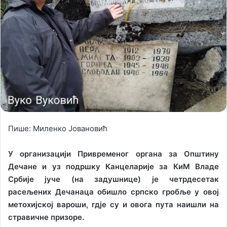
n
m
X
a
i
l
Пише: Миленко Јовановић
У организацији Привременог органа за Општину
Дечане и уз подршку Канцеларије за КиМ Владе
Србије јуче (на задушнице) је четрдесетак
расељених Дечанаца обишло српско гробље у овој
метохијској вароши, гдје су и овога пута наишли на
стравичне призоре.