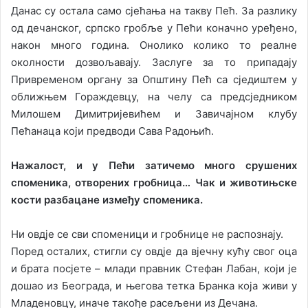
Данас су остала само сјећања на такву Пећ. За разлику
од дечанског, српско гробље у Пећи коначно уређено,
након много година. Онолико колико то реалне
околности дозвољавају. Заслуге за то припадају
Привременом органу за Општину Пећ са сједиштем у
оближњем Гораждевцу, на челу са предсједником
Милошем Димитријевићем и Завичајном клубу
Пећанаца који предводи Сава Радоњић.
Нажалост, и у Пећи затичемо много срушених
споменика, отворених гробница… Чак и животињске
кости разбацане између споменика.
Ни овдје се сви споменици и гробнице не распознају.
Поред осталих, стигли су овдје да вјечну кућу свог оца
и брата посјете – млади правник Стефан Лабан, који је
дошао из Београда, и његова тетка Бранка која живи у
Младеновцу, иначе такође расељени из Дечана.