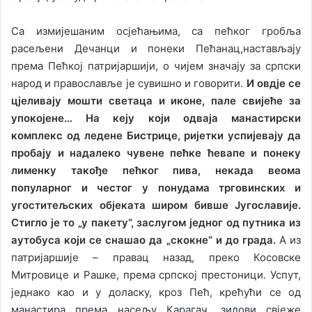
Са измијешаним осјећањима, са пећког гробља
расељени Дечанци и понеки Пећанац,настављају
према Пећкој патријаршији, о чијем значају за српски
народ и православље је сувишно и говорити.
И овдје се
цјеливају мошти светаца и иконе, пале свијеће за
упокојене… На кеју који одваја манастирски
комплекс од ледене Бистрице, ријетки успијевају да
пробају и надалеко чувене пећке ћевапе и понеку
лименку такође пећког пива, некада веома
популарног и честог у понудама трговинских и
угоститељских објеката широм бивше Југославије.
Стигло је то „у пакету“, заслугом једног од путника из
аутобуса који се снашао да „скокне“ и до града.
А из
патријаршије – правац назад, преко Косовске
Митровице и Рашке, према српској престоници. Успут,
једнако као и у доласку, кроз Пећ, крећући се од
манастира према насељу Карагач, зидови свјеже