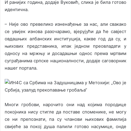
И ранијих година, додаје Вуковић, слика је била готово
идентична.
– Није ово превелико изненађење за нас, али свакако
се увијек изнова разочарамо, вјерујући да ће савјест
овдашњих албанских институција, какве год да су, и
њихових представника, ипак једном преовладати у
односу на мржњу и досадашњи однос према мртвим
суграђанима српске националности, додаје саговорник
нашег портала.
Многи гробови, нарочито они над којима породице
покојника нису стигле да поставе споменике, не могу
се ни препознати, па су чланови њихових фамилија
свијеће за покој душа палили готово насумице, онде