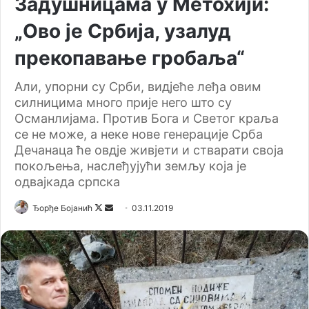
Задушницама у Метохији:
„Ово је Србија, узалуд
прекопавање гробаља“
Али, упорни су Срби, видјеће леђа овим
силницима много прије него што су
Османлијама. Против Бога и Светог краља
се не може, а неке нове генерације Срба
Дечанаца ће овдје живјети и стварати своја
покољења, наслеђујући земљу која је
одвајкада српска
Ђорђе Бојанић
F
S
03.11.2019
o
e
l
n
l
d
o
a
w
n
o
e