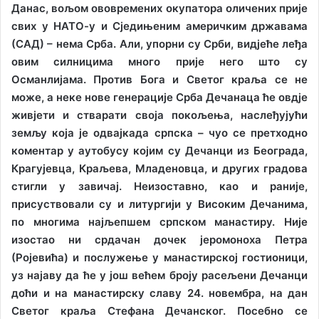
Данас, вољом ововремених окупатора оличених прије
свих у НАТО-у и Сједињеним америчким државама
(САД) – нема Срба. Али, упорни су Срби, видјеће леђа
овим силницима много прије него што су
Османлијама. Против Бога и Светог краља се не
може, а неке нове генерације Срба Дечанаца ће овдје
живјети и стварати своја покољења, наслеђујући
земљу која је одвајкада српска – чуо се претходно
коментар у аутобусу којим су Дечанци из Београда,
Крагујевца, Краљева, Младеновца, и других градова
стигли у завичај. Неизоставно, као и раније,
присуствовали су и литургији у Високим Дечанима,
по многима најљепшем српском манастиру. Није
изостао ни срдачан дочек јеромоноха Петра
(Ројевића) и послужење у манастирској гостионици,
уз најаву да ће у још већем броју расељени Дечанци
доћи и на манастирску славу 24. новембра, на дан
Светог краља Стефана Дечанског. Посебно се