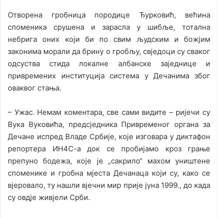
Отворена гробница породице Ђурковић, већина
споменика срушена и зарасла у шибље, тотална
небрига оних који би по свим људским и божјим
законима морали да брину о гробљу, свједоци су сваког
одсуства стида локалне албанске заједнице и
привремених институција система у Дечанима због
оваквог стања.
– Ужас. Немам коментара, све сами видите – ријечи су
Вука Вуковића, предсједника Привременог органа за
Дечане испред Владе Србије, које изговара у диктафон
репортера ИН4С-а док се пробијамо кроз грање
препуно бодежа, које је „сакрило“ махом уништене
споменике и гробна мјеста Дечанаца који су, како се
вјеровало, ту нашли вјечни мир прије јуна 1999., до када
су овдје живјели Срби.