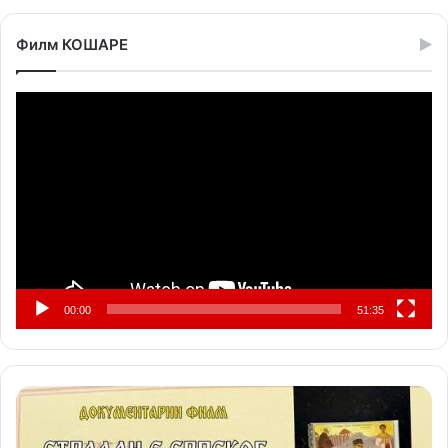
Филм КОШАРЕ
Прегледач
видео
записа
00:00
51:35