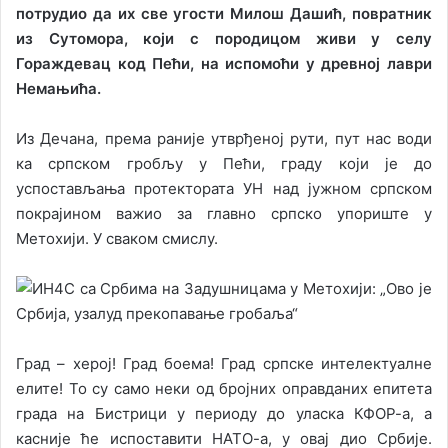
потрудио да их све угости Милош Дашић, повратник
из Сутомора, који с породицом живи у селу
Гораждевац код Пећи, на испомоћи у древној лаври
Немањића.
Из Дечана, према раније утврђеној рути, пут нас води
ка српском гробљу у Пећи, граду који је до
успостављања протектората УН над јужном српском
покрајином важио за главно српско упориште у
Метохији. У сваком смислу.
Град – херој! Град боема! Град српске интелектуалне
елите! То су само неки од бројних оправданих епитета
града на Бистрици у периоду до уласка КФОР-а, а
касније ће испоставити НАТО-а, у овај дио Србије.