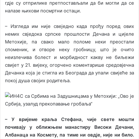
гдје су отприлике претпостављали да би могли да се
налазе њихови посмртни остаци.
– Изгледа им није свеједно када прођу поред ових
немих свједока српске прошлости Дечана и цијеле
Метохије, па свако мало поломе неки преостали
споменик, и отворе неку гробницу, што је очито
неизлечива болест и морбидност какву не биљежи
свијет у 21. вијеку, огорчено коментарише средовјечна
Дечанка која је стигла из Београда да упали свијеће за
покој душа својих родитеља.
– У вријеме краља Стефана, чије свете мошти
почивају у оближњем манастиру Високи Дечани,
Албанаца на Космету, па тиме ни овдје, није ни било.