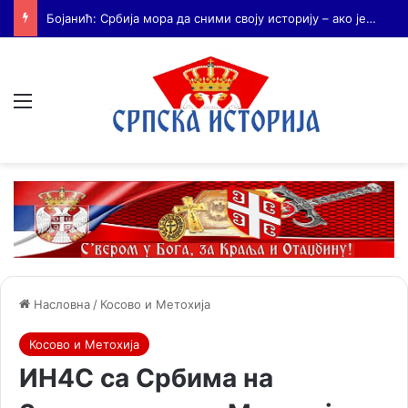
Бојанић: Када се гради – некоме смета. Када се не гради – сви се жале
Мени
Насловна
/
Косово и Метохија
Косово и Метохија
ИН4С са Србима на