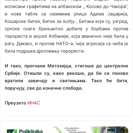
исписани графитима на албанском „ Косово до Чакора“,
и нове табле са називима улица Адема Јашарија,
Кошарске битке, Битке за љођу… Битака које су, узгред,
српске снаге бриљантно добиле у борбама против
терориста и војске Албаније, која званично није била у
рату. Дакако, и против НАТО-а, чија агресија са неба је
била подршка дјеловању терориста.
И тако, прогнани Метохијци, стигоше до централне
Србије. Отишли су, како рекоше, да би се поново
вратили завичају и светињама. Тако ће бити,
поручују, све до коначне слободе.
Преузето
ИН4С