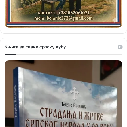
Књига за сваку српску кућу