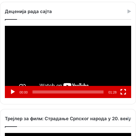
Деценија рада сајта
Прегледач
видео
записа
00:00
01:28
Трејлер за филм: Страдање Српског народа у 20. веку
Прегледач