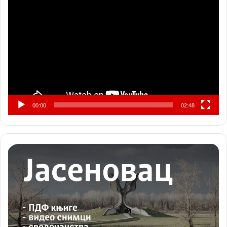
видео
записа
00:00
02:48