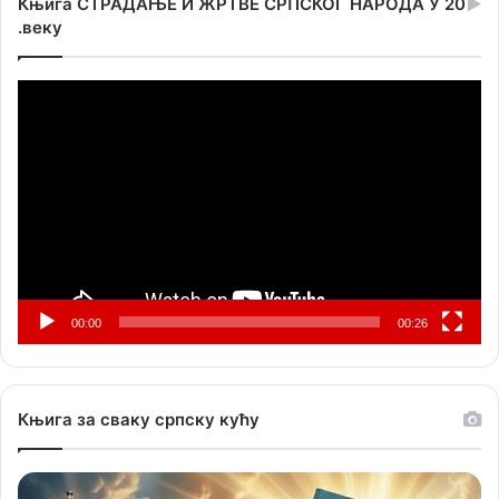
Књига СТРАДАЊЕ И ЖРТВЕ СРПСКОГ НАРОДА У 20
.веку
Прегледач
видео
записа
00:00
00:26
Књига за сваку српску кућу