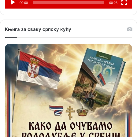
00:00
00:26
Књига за сваку српску кућу