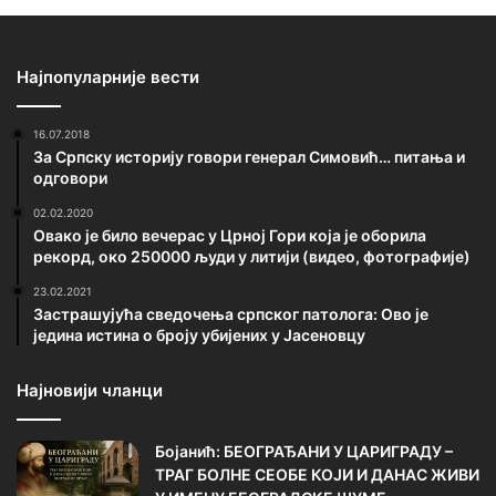
Најпопуларније вести
16.07.2018
За Српску историју говори генерал Симовић… питања и
одговори
02.02.2020
Овако је било вечерас у Црној Гори која је оборила
рекорд, око 250000 људи у литији (видео, фотографије)
23.02.2021
Застрашујућа сведочења српског патолога: Ово је
једина истина о броју убијених у Јасеновцу
Најновији чланци
Бојанић: БЕОГРАЂАНИ У ЦАРИГРАДУ –
ТРАГ БОЛНЕ СЕОБЕ КОЈИ И ДАНАС ЖИВИ