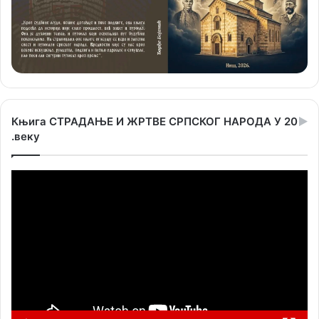
Књига СТРАДАЊЕ И ЖРТВЕ СРПСКОГ НАРОДА У 20
.веку
Прегледач
видео
записа