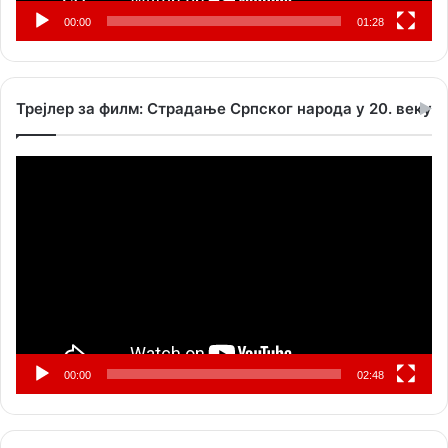
00:00
01:28
Трејлер за филм: Страдање Српског народа у 20. веку
Прегледач
видео
записа
00:00
02:48