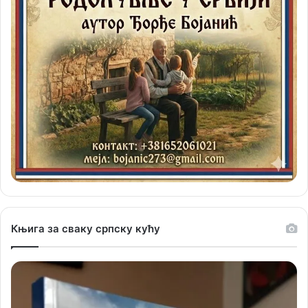
Књига за сваку српску кућу