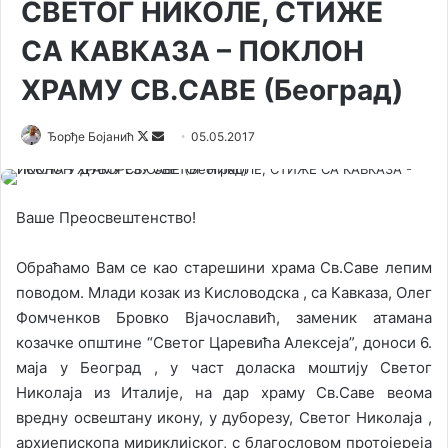
СВЕТОГ НИКОЛЕ, СТИЖЕ
СА КАВКАЗА – ПОКЛОН
ХРАМУ СВ.САВЕ (Београд)
Ђорђе Бојанић
F
S
05.05.2017
o
e
l
n
l
d
Ваше Преосвештенство!
o
a
w
n
Обраћамо Вам се као старешини храма Св.Саве лепим
o
e
поводом. Млади козак из Кисловодска , са Кавказа, Олег
n
m
Фомченков Бровко Вјачославић, заменик атамана
X
a
козачке општине “Светог Царевића Алексеја”, доноси 6.
i
маја у Београд , у част доласка моштију Светог
l
Николаја из Италије, на дар храму Св.Саве веома
вредну освештану икону, у дуборезу, Светог Николаја ,
архиепископа мириклијског, с благословом протојереја