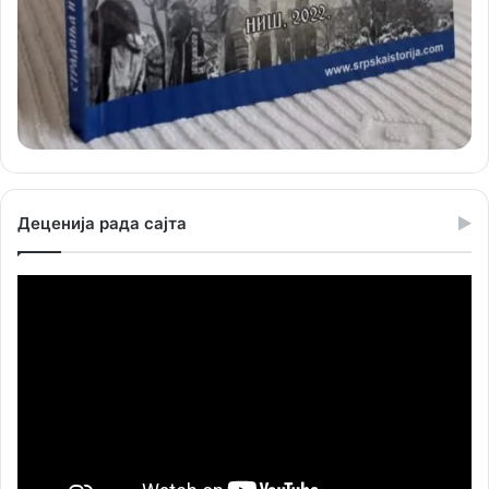
Деценија рада сајта
Прегледач
видео
записа