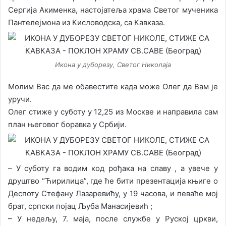
Сергија Акименка, настојатеља храма Светог мученика
Пантелејмона из Кисловодска, са Кавказа.
Икона у дуборезу, Светог Николаја
Молим Вас да ме обавестите када може Олег да Вам је
уручи.
Олег стиже у суботу у 12,25 из Москве и направила сам
план његовог боравка у Србији.
– У суботу га водим код рођака на славу , а увече у
друштво “Ћирилица”, где ће бити презентација књиге о
Деспоту Стефану Лазаревићу, у 19 часова, и певаће мој
брат, српски појац Љуба Манасијевић ;
– У недељу, 7. маја, после службе у Руској цркви,