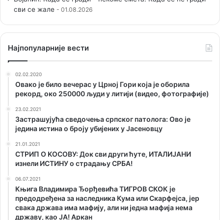
сви се жале
01.08.2026
Наjпопуларније вести
02.02.2020
Овако је било вечерас у Црној Гори која је оборила
рекорд, око 250000 људи у литији (видео, фотографије)
23.02.2021
Застрашујућа сведочења српског патолога: Ово је
једина истина о броју убијених у Јасеновцу
21.01.2021
СТРИП О KОСОВУ: Док сви други ћуте, ИТАЛИЈАНИ
изнели ИСТИНУ о страдању СРБА!
06.07.2021
Књига Владимира Ђорђевића ТИГРОВ СКОК је
предодређена за наследника Кума или Скарфејса, јер
свака држава има мафију, али ни једна мафија нема
државу, као ЈА! Аркан