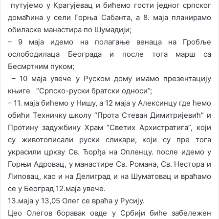
путујемо у Крагујевац и бићемо гости једног српског
домаћина у сели Горња Сабанта, а 8. маја планирамо
обиласке манастира по Шумадији;
– 9 маја идемо на полагање венаца на Гробље
ослободилаца Београда и после тога марш са
Бесмртним пуком;
– 10 маја увече у Руском дому имамо презентацију
књиге “Српско-руски братски односи”;
– 11. маја бићемо у Нишу, а 12 маја у Алексинцу где ћемо
обићи Техничку школу “Прота Стеван Димитријевић” и
Протину задужбину Храм “Светих Архистратига”, који
су животописали руски сликари, који су пре тога
украсили цркву Св. Ђорђа на Опленцу. после идемо у
Горњи Адровац, у манастире Св. Романа, Св. Нестора и
Липовац, као и на Делиград и на Шуматовац и враћамо
се у Београд 12.маја увече.
13.маја у 13,05 Олег се враћа у Русију.
Цео Олегов боравак овде у Србији биће забележен