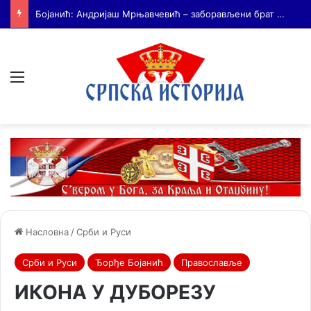
На Дражин дан у Лондону обележено 80. година од мучког убиства генерала Драгољуба Драже Михаиловића
Мени
Насловна
/
Срби и Руси
Срби и Руси
Ђорђе Бојанић
Православље
ИКОНА У ДУБОРЕЗУ