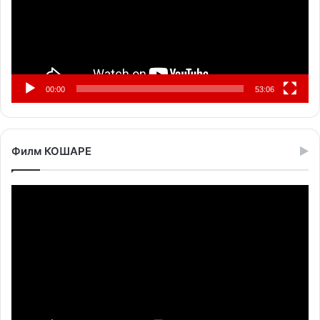
00:00
53:06
Филм КОШАРЕ
Прегледач
видео
записа