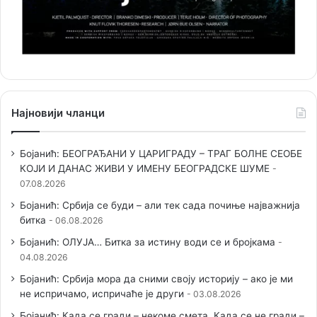
Најновији чланци
Бојанић: БЕОГРАЂАНИ У ЦАРИГРАДУ – ТРАГ БОЛНЕ СЕОБЕ
КОЈИ И ДАНАС ЖИВИ У ИМЕНУ БЕОГРАДСКЕ ШУМЕ
07.08.2026
Бојанић: Србија се буди – али тек сада почиње најважнија
битка
06.08.2026
Бојанић: ОЛУЈА… Битка за истину води се и бројкама
04.08.2026
Бојанић: Србија мора да сними своју историју – ако је ми
не испричамо, испричаће је други
03.08.2026
Бојанић: Када се гради – некоме смета. Када се не гради –