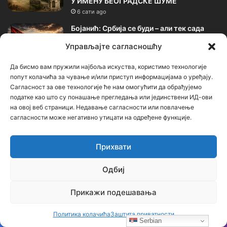
У ИМЕНУ БЕОГРАДСКЕ ШУМЕ
6 сати ago
Бојанић: Србија се буди – али тек сада
почиње најважнија битка
Управљајте сагласношћу
1 дан ago
Да бисмо вам пружили најбоља искуства, користимо технологије
Бојанић: ОЛУЈА… Битка за истину води се
попут колачића за чување и/или приступ информацијама о уређају.
и бројкама
Сагласност за ове технологије ће нам омогућити да обрађујемо
4 дана ago
податке као што су понашање прегледања или јединствени ИД-ови
на овој веб страници. Недавање сагласности или повлачење
сагласности може негативно утицати на одређене функције.
Календар
Прихвати
август 2026.
Одбиј
П
У
С
Ч
П
С
Н
Прикажи подешавања
1
2
Политика колачића
Заштита приватности
3
4
5
6
7
8
9
Serbian